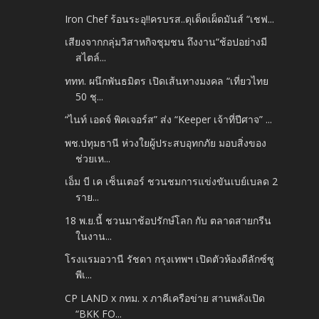
Iron Chef ร้อนระอุ!!ครบรส..ดุเด็ดเผ็ดมันส์ “เชฟ...
เสียงจากกลุ่มวิสาหกิจชุมชน ถึงงาน“ช้อปอย่างมี
สไตล์...
ททท. ผนึกพันธมิตร เปิดเส้นทางมงคล “เที่ยวไทย
50 ชุ...
“ไนท์ เอดจ์ พิคเจอร์ส” ส่ง “Keeper เจ้าที่ปีศาจ” ...
พช.ปทุมธานี ห่วงใยผู้ประสบอุทกภัย มอบสิ่งของ
ช่วยเห...
เอ็ม บี เค เซ็นเตอร์ ชวนชมการแข่งขันเบย์เบลด 2
ราย...
18 พ.ย.นี้ ชวนมาช้อปรักษ์โลก กับ ตลาดสายกรีน
ในงาน...
โรงแรมอวานี รัชดา กรุงเทพฯ เปิดตัวห้องดีลักซ์ซู
พีเ...
CP LAND x กทม. x ภาคีเครือข่าย สานพลังเปิด
“BKK FO...