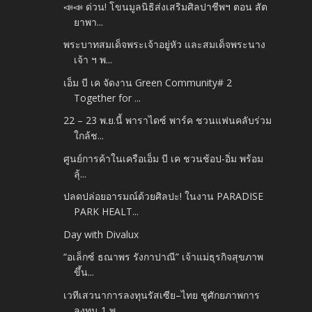
📣📣 ด่วน! โขนมูลนิธิส่งเสริมศิลปาชีพฯ ตอน สัต
ยาพา...
พระบาทสมเด็จพระเจ้าอยู่หัว และสมเด็จพระนาง
เจ้า ฯ พ...
เอ็ม บี เค จัดงาน Green Community# 2
Together for ...
22 – 23 พ.ย.นี้ พาราไดซ์ พาร์ค ชวนแฟนคลับร่วม
ใกล้ช...
ศูนย์การค้าในเครือเอ็ม บี เค ชวนช้อป-อิ่ม พร้อม
ลุ้...
ปลดปล่อยอารมณ์ด้วยศิลปะ! ในงาน PARADISE
PARK HEALT...
Day with Divalux
“อเล็กซ์ ธณาพร รังกาปาณี” เจ้าแม่ธุรกิจสุขภาพ
ขึ้น...
เวทีเสวนาการลงทุนรัสเซีย–ไทย ชูศักยภาพการ
ลงทุน 1 พ...