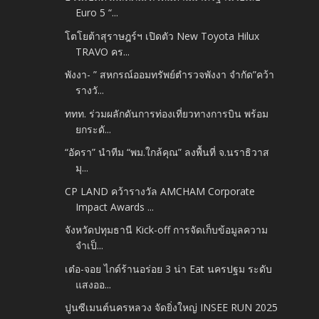
Euro 5 “...
โตโยต้าสุราษฎร์ฯ เปิดตัว New Toyota Hilux
TRAVO คร...
พังงา- ” สหกรณ์ออมทรัพย์ตำรวจพังงา จำกัด”คว้า
รางวั...
ททท. ร่วมผลักดันการท่องเที่ยวทางการบิน พร้อม
ยกระดั...
“อัครา” นำทีม “พม.ใกล้คุณ” ลงพื้นที่ จ.นราธิวาส
มุ...
CP LAND คว้ารางวัล AMCHAM Corporate
Impact Awards ...
จังหวัดปทุมธานี Kick-off การจัดเก็บข้อมูลความ
จำเป็...
เต๋อ-จอย ไกด์ร้านอร่อย 3 น่า Eat นครปฐม ระดับ
แสงออ...
ปูนซีเมนต์นครหลวง จัดยิ่งใหญ่ INSEE RUN 2025