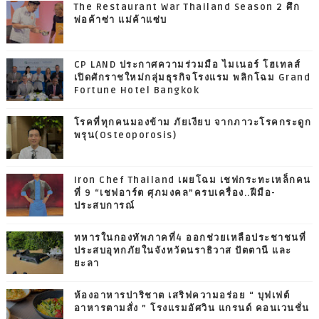
The Restaurant War Thailand Season 2 ศึก
พ่อค้าซ่า แม่ค้าแซ่บ
CP LAND ประกาศความร่วมมือ ไมเนอร์ โฮเทลส์
เปิดศักราชใหม่กลุ่มธุรกิจโรงแรม พลิกโฉม Grand
Fortune Hotel Bangkok
โรคที่ทุกคนมองข้าม ภัยเงียบ จากภาวะโรคกระดูก
พรุน(Osteoporosis)
Iron Chef Thailand เผยโฉม เชฟกระทะเหล็กคน
ที่ 9 “เชฟอาร์ต ศุภมงคล”ครบเครื่อง..ฝีมือ-
ประสบการณ์
ทหารในกองทัพภาคที่4 ออกช่วยเหลือประชาชนที่
ประสบอุทกภัยในจังหวัดนราธิวาส ปัตตานี และ
ยะลา
ห้องอาหารปาริชาต เสริฟความอร่อย “ บุฟเฟต์
อาหารตามสั่ง ” โรงแรมอัศวิน แกรนด์ คอนเวนชั่น