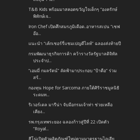
T&B Kids พร้อมมาสคอตขวัญใจเด็กๆ “องครักษ์
พิทักษ์เจ...
Iron Chef เปิดศึกสมรภูมิเดือด..อาหารสเปน “เชฟ
อ๊อ...
แนะนำ “เค้กเชอร์รี่แชมเปญดีไลท์” ฉลองส่งท้ายปี
กรมพัฒนาธุรกิจการค้า คว้ารางวัลรัฐบาลดิจิทัล
ประจำป...
“เอมมี่ กมลรัตน์” ลัดฟ้ามาประกอบ “ป้าตือ” ร่วม
สร้...
กองทุน Hope for Sarcoma ภายใต้ศิริราชมูลนิธิ
ระดมท...
ริเวอร์เดล มารีน่า จับมือกรมเจ้าท่า ช่วยเหลือ
เคียง...
รพ.กรุงเทพระยอง ฉลองก้าวสู่ปีที่ 22 เปิดตัว
“Royal...
ฮีโน่เปิดตัวผลิตภัณฑ์ใหม่ตามมาตรฐานไอเสีย