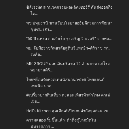
ชิลีเร่งพัฒนานวัตกรรมผลผลิตเชอร์รี่ ดันส่งออกถึง
ไท...
พช.ปทุมธานี ขานรับนโยบายอธิบดีกรมการพัฒนา
ชุมชน เสร...
“60 ปี แห่งความสำเร็จ รุ่งเจริญ จิวเวลรี่” จากพล...
พม. จับมือราชวิทยาลัยสูตินรีแพทย์ฯ–ศิริราช รณ
รงค์ต...
MK GROUP มอบเงินบริจาค 12 ล้านบาท แก่โรง
พยาบาลศิริ...
ไทยพร้อมจัดหวดเทนนิสนานาชาติ ไทยแลนด์
เทนนิส มาส...
#เปรี้ยวปากกินเที่ยว ตะลอนเที่ยวหัวลำโพง คาเฟ่
เปิด...
Hell’s Kitchen สุดเดือด!!เปิดเกมจำกัดจุดอ่อน เช...
ความสยองเริ่มขึ้นแล้ว! ดำดิ่งสู่โลกมืดใน
นิทรรศการ ...