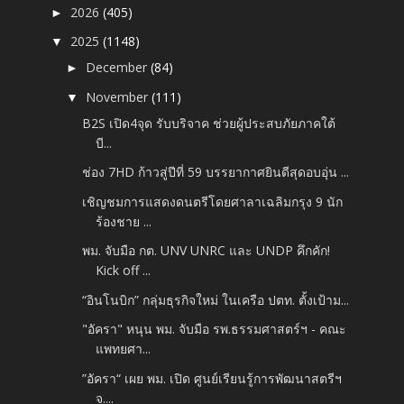
2026
(405)
►
2025
(1148)
▼
December
(84)
►
November
(111)
▼
B2S เปิด4จุด รับบริจาค ช่วยผู้ประสบภัยภาคใต้
บี...
ช่อง 7HD ก้าวสู่ปีที่ 59 บรรยากาศยินดีสุดอบอุ่น ...
เชิญชมการแสดงดนตรีโดยศาลาเฉลิมกรุง 9 นัก
ร้องชาย ...
พม. จับมือ กต. UNV UNRC และ UNDP คึกคัก!
Kick off ...
“อินโนบิก” กลุ่มธุรกิจใหม่ ในเครือ ปตท. ตั้งเป้าม...
"อัครา" หนุน พม. จับมือ รพ.ธรรมศาสตร์ฯ - คณะ
แพทยศา...
”อัครา“ เผย พม. เปิด ศูนย์เรียนรู้การพัฒนาสตรีฯ
จ....