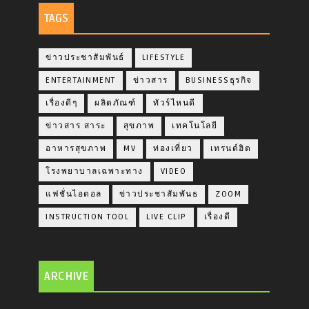
TAGS
ข่าวประชาสัมพันธ์
LIFESTYLE
ENTERTAINMENT
ข่าวสาร
BUSINESSธุรกิจ
เรื่องดีๆ
ผลิตภัณฑ์
ทัวร์ไหนดี
ข่าวสาร สาระ
สุขภาพ
เทคโนโลยี
อาหารสุขภาพ
MV
ท่องเที่ยว
เทรนด์ฮิต
โรงพยาบาลเฉพาะทาง
VIDEO
แฟชั่นไอดอล
ข่าวประชาสัมพันธ
ZOOM
INSTRUCTION TOOL
LIVE CLIP
เรื่องดี
ARCHIVE