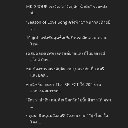
MK GROUP เร่งจัดส่ง “วัตถุดิบ-น้ำดื่ม” รวมพลัง
ช่...
“Season of Love Song ครั้งที่ 15” หนาวส่งท้ายปี
จุ...
10 ผู้เข้าแข่งขันสุดช็อก!!ครัวนรกอัพเลเวลความ
โหด ...
เฉลิมฉลองเทศกาลคริสต์มาสและปีใหม่อย่างมี
สไตล์ กับห...
พม. จัดงานรณรงค์ยุติความรุนแรงต่อเด็ก สตรี
และบุคค...
พาณิชย์มอบตรา Thai SELECT ให้ 202 ร้าน
อาหารคุณภาพท...
“อัครา” นำทีม พม. ติดเข็มกลัดริบบิ้นสีขาวให้ ครม.
...
ปทุมธานีหนุนพลังสตรี! จัดงานงาน “ “นุ่งไหม ใส่
โจง”...