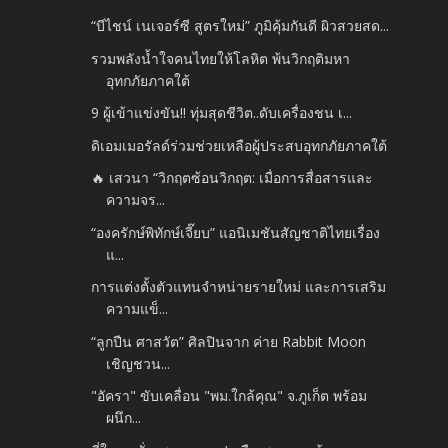
“บีไชน์ เนเจอร์ซี สูตรใหม่” ภูมิคุ้มกันดี ผิวสวยสด...
รวมพลังน้ำใจคนไทยให้โลหิต พ้นวิกฤติมหา
อุทกภัยภาคใต้
9 ผู้เข้าแข่งขัน!! ทุ่มสุดชีวิต..ดับเครื่องชน เ...
ดิเอมเมอรัลด์ร่วมช่วยเหลือผู้ประสบอุทกภัยภาคใต้
🔥 เสวนา “วิกฤตซ้อนวิกฤต: เมื่อการสื่อสารและ
ความจร...
“องครักษ์พิทักษ์เจี๊ยบ” แอนิเมชันสัญชาติไทยเรื่อง
แ...
การแต่งตั้งตัวแทนจำหน่ายรายใหม่ และการเสริม
ความแข็...
“ลูกปืน ศาสวัต” ศิลปินจาก ค่าย Rabbit Moon
เชิญชวน...
"อัครา" ขับเคลื่อน "พม.ใกล้คุณ" จ.ภูเก็ต พร้อม
ผนึก...