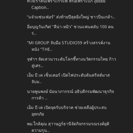
ที่ใจเราสั่นเพราะกาแฟ หรือเพราะแก งุ้ยยยย
Caption...
“แจ๋วแซ่บเฟ่อร์” ส่งท้ายปีสุดยิ่งใหญ่ ชาวปิ่นเกล้า...
อิ่มบุญวันเกิด! “ลีน่า-หมิว” ชวนแฟนคลับ 100 คน
ร่...
“MI GROUP จับมือ STUDIO59 สร้างสรรค์งาน
หนัง “THE...
จุฬาฯ จัดเสวนาระดับโลกชี้ทางนวัตกรรมไทย ก้าว
สู่เศร...
เอ็ม บี เค เซ็นเตอร์ เปิดไฟประดับต้นคริสต์มาส
จับม...
นายพูนพงษ์ นัยนาภากรณ์ อธิบดีกรมพัฒนาธุรกิจ
การค้า ...
เอ็ม บี เค เปิดจุดรับบริจาค ช่วยเหลือผู้ประสบ
อุทกภัย
พม.ใกล้คุณ สุาาษฎร์ธานีจัดกิจกรรมรณรงค์ยุติ
ความรุน...