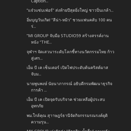
Caption...
“แจ๋วแซ่บเฟ่อร์” ส่งท้ายปีสุดยิ่งใหญ่ ชาวปิ่นเกล้า...
อิ่มบุญวันเกิด! “ลีน่า-หมิว” ชวนแฟนคลับ 100 คน
ร่...
“MI GROUP จับมือ STUDIO59 สร้างสรรค์งาน
หนัง “THE...
จุฬาฯ จัดเสวนาระดับโลกชี้ทางนวัตกรรมไทย ก้าว
สู่เศร...
เอ็ม บี เค เซ็นเตอร์ เปิดไฟประดับต้นคริสต์มาส
จับม...
นายพูนพงษ์ นัยนาภากรณ์ อธิบดีกรมพัฒนาธุรกิจ
การค้า ...
เอ็ม บี เค เปิดจุดรับบริจาค ช่วยเหลือผู้ประสบ
อุทกภัย
พม.ใกล้คุณ สุาาษฎร์ธานีจัดกิจกรรมรณรงค์ยุติ
ความรุน...