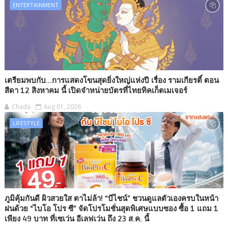
ENTERTAINMENT
เตรียมพบกับ...การแสดงโขนสุดยิ่งใหญ่แห่งปี เรื่อง รามเกียรติ์ ตอน
สีดา 12 สิงหาคม นี้ เปิดจำหน่ายบัตรที่ไทยทิคเก็ตเมเจอร์
Chada
Aug 01, 2026
LIFESTYLE
ภูมิคุ้มกันดี ผิวสวยใส ตาไม่ล้า! “บีไชน์” ชวนดูแลตัวเองครบในหน้า
ฝนด้วย “ไบโอ โปร ซี” จัดโปรโมชั่นสุดพิเศษแบบซอง ซื้อ 1 แถม 1
เพียง 49 บาท ที่เซเว่น อีเลฟเว่น ถึง 23 ส.ค. นี้