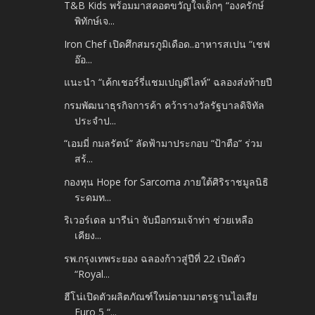
T&B Kids พร้อมมาสคอตขวัญใจเด็กๆ “องครักษ์
พิทักษ์เจ...
Iron Chef เปิดศึกสมรภูมิเดือด..อาหารสเปน “เชฟ
อ๊อ...
แนะนำ “เค้กเชอร์รี่แชมเปญดีไลท์” ฉลองส่งท้ายปี
กรมพัฒนาธุรกิจการค้า คว้ารางวัลรัฐบาลดิจิทัล
ประจำป...
“เอมมี่ กมลรัตน์” ลัดฟ้ามาประกอบ “ป้าตือ” ร่วม
สร้...
กองทุน Hope for Sarcoma ภายใต้ศิริราชมูลนิธิ
ระดมท...
ริเวอร์เดล มารีน่า จับมือกรมเจ้าท่า ช่วยเหลือ
เคียง...
รพ.กรุงเทพระยอง ฉลองก้าวสู่ปีที่ 22 เปิดตัว
“Royal...
ฮีโน่เปิดตัวผลิตภัณฑ์ใหม่ตามมาตรฐานไอเสีย
Euro 5 “...