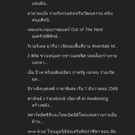
แผ่นดิน...
มาดามแป้ง ร่วมกับกรมส่งเสริมวัฒนธรรม สนับ
สนุนศิลปิ...
เพลงประกอบภาพยนตร์ Out of The Nest
องครักษ์พิทักษ์...
ริเวอร์เดล มารีน่า เปิดจองพื้นที่งาน Riverdale M...
3 พิกัด ชวนหนุ่มสาวชาวออฟฟิศ ปลดล็อกร่างกาย
บอกลา...
เอ็ม บี เค พร้อมพันธมิตร ภาครัฐ-เอกชน ร่วมเปิด
มุม...
มิราเคิลบุฟเฟต์ ราคาพิเศษ เริ่ม 1 ธันวาคสม 2568
พาณิชย์ x Facebook เปิดเวที AI Awakening
สร้างพลัง...
สตาร์ทอัพชิลีและไทยเปิดมิติใหม่แห่งความร่วมมือ
ด้าน...
📣📣 ด่วน! โขนมูลนิธิส่งเสริมศิลปาชีพฯ ตอน สัต