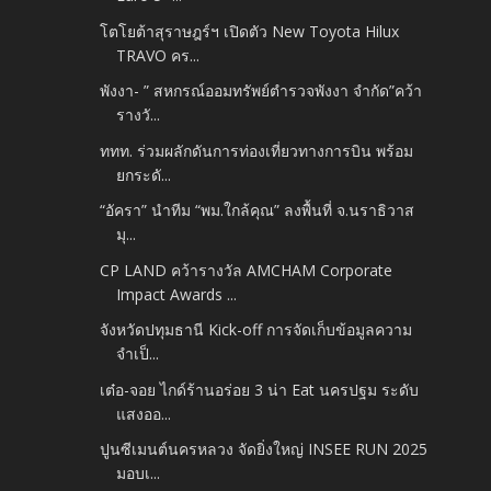
โตโยต้าสุราษฎร์ฯ เปิดตัว New Toyota Hilux
TRAVO คร...
พังงา- ” สหกรณ์ออมทรัพย์ตำรวจพังงา จำกัด”คว้า
รางวั...
ททท. ร่วมผลักดันการท่องเที่ยวทางการบิน พร้อม
ยกระดั...
“อัครา” นำทีม “พม.ใกล้คุณ” ลงพื้นที่ จ.นราธิวาส
มุ...
CP LAND คว้ารางวัล AMCHAM Corporate
Impact Awards ...
จังหวัดปทุมธานี Kick-off การจัดเก็บข้อมูลความ
จำเป็...
เต๋อ-จอย ไกด์ร้านอร่อย 3 น่า Eat นครปฐม ระดับ
แสงออ...
ปูนซีเมนต์นครหลวง จัดยิ่งใหญ่ INSEE RUN 2025
มอบเ...