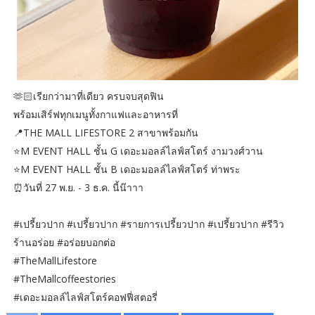
🫶🏻เรียกว่ามาที่เดียว ครบจบสุดฟิน
พร้อมเสิร์ฟทุกเมนูทั้งกาแฟและอาหารที่
📍THE MALL LIFESTORE 2 สาขาพร้อมกัน
⭐️M EVENT HALL ชั้น G เดอะมอลล์ไลฟ์สโตร์ งามวงศ์วาน
⭐️M EVENT HALL ชั้น B เดอะมอลล์ไลฟ์สโตร์ ท่าพระ
⏰วันที่ 27 พ.ย. - 3 ธ.ค. นี้น๊าาา
#เปรี้ยวปาก #เปรี้ยวปาก #รายการเปรี้ยวปาก #เปรี้ยวปาก #รีวิว
ร้านอร่อย #อร่อยบอกต่อ
#TheMallLifestore
#TheMallcoffeestories
#เดอะมอลล์ไลฟ์สโตร์คอฟฟี่สตอรี่