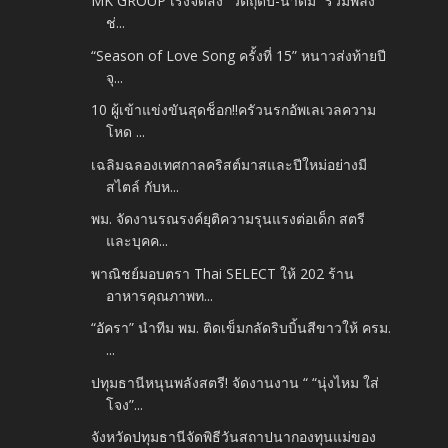
MK GROUP เร่งจัดส่ง “วัตถุดิบ-น้ำดื่ม” รวมพลัง
ช่...
“Season of Love Song ครั้งที่ 15” หนาวส่งท้ายปี
จุ...
10 ผู้เข้าแข่งขันสุดช็อก!!ครัวนรกอัพเลเวลความ
โหด ...
เฉลิมฉลองเทศกาลคริสต์มาสและปีใหม่อย่างมี
สไตล์ กับห...
พม. จัดงานรณรงค์ยุติความรุนแรงต่อเด็ก สตรี
และบุคค...
พาณิชย์มอบตรา Thai SELECT ให้ 202 ร้าน
อาหารคุณภาพท...
“อัครา” นำทีม พม. ติดเข็มกลัดริบบิ้นสีขาวให้ ครม.
...
ปทุมธานีหนุนพลังสตรี! จัดงานงาน “ “นุ่งไหม ใส่
โจง”...
จังหวัดปทุมธานีจัดพิธีวันสถาปนากองทุนแม่ของ