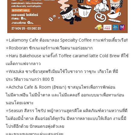
⭐️Lalamony Cafe ต้องมาลอง Specialty Coffee กาแฟก๋วยเตี๋ยวเรือ!!
⭐️Rosboran ซิกเนเจอร์กาแฟเวียดนามอร่อยมาก
⭐️Haru Bakehouse มาดริ๊งก์ Toffee caramel latte Cold Brew ที่ใช้
เมล็ดกาแฟจากลาว
⭐️Wazuka ชาเขียวสุดพรีเมียมใช้ใบชาจาก วาซุกะ เกียวโต ที่มี
ประวัติยาวนานกว่า 800 ปี
⭐️Achcha Cafe & Room (อัชฌา) ชาสมุนไพรเพื่อการพักผ่อน
ไม่มีคาเฟอีน ไม่มีน้ำตาล และไม่มีแคลอรี่ ออกแบบมาเพื่อทานก่อน
นอนโดยเฉพาะ
⭐️Seasun สีสรร ไซรัป หญ้าหวานสูตรคีโต ผลิตภัณฑ์ความหวานที่ดี
ไม่ต้องมีน้ำตาล ดื่มอร่อยได้ทุกวัน มีหลากหลายแบบให้เลือก งานนี้มี
โปรดีอีกด้วย ปักหมดรอพุ่งตัวเลย
และขนมของทานเล่นแสนอร่อย