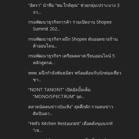
“อัครา” นำทีม “พม.ใกล้คุณ” ช่วยกลุ่มเปราะบาง 3
จว....
กรมพัฒนาธุรกิจการค้า ร่วมเปิดงาน Shopee
Summit 202...
กรมพัฒนาธุรกิจฯ ผนึก Shopee ดันยอดขายร้าน
ค้าออนไลน...
กรมพัฒนาธุรกิจฯ เตรียมคลาสเรียนออนไลน์ 5
หลักสูตรค...
ททท. ผนึกกำลังพันธมิตร พร้อมต้อนรับนักท่องเที่ยว
ชา...
“NONT TANONT” เปิดอัลบั้มเต็ม
“MONO/SPECTRUM” จุด...
ตลาดนัดคนข่าวบันเทิง” สุดคึกคัก รวมคนข่าว
ศิลปินดา...
“Hell’s Kitchen Restaurant” เดือดดั่งขุมนรก!!
“เช...