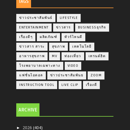
TAGS
ข่าวประชาสัมพันธ์
LIFESTYLE
ENTERTAINMENT
ข่าวสาร
BUSINESSธุรกิจ
เรื่องดีๆ
ผลิตภัณฑ์
ทัวร์ไหนดี
ข่าวสาร สาระ
สุขภาพ
เทคโนโลยี
อาหารสุขภาพ
MV
ท่องเที่ยว
เทรนด์ฮิต
โรงพยาบาลเฉพาะทาง
VIDEO
แฟชั่นไอดอล
ข่าวประชาสัมพันธ
ZOOM
INSTRUCTION TOOL
LIVE CLIP
เรื่องดี
ARCHIVE
2026
(404)
►