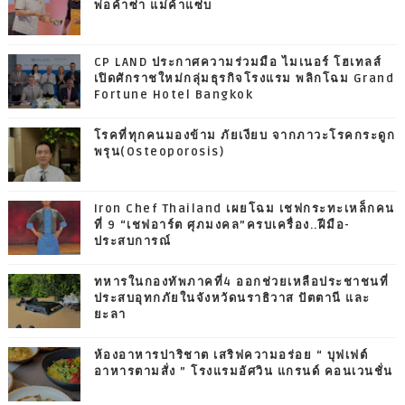
พ่อค้าซ่า แม่ค้าแซ่บ
CP LAND ประกาศความร่วมมือ ไมเนอร์ โฮเทลส์
เปิดศักราชใหม่กลุ่มธุรกิจโรงแรม พลิกโฉม Grand
Fortune Hotel Bangkok
โรคที่ทุกคนมองข้าม ภัยเงียบ จากภาวะโรคกระดูก
พรุน(Osteoporosis)
Iron Chef Thailand เผยโฉม เชฟกระทะเหล็กคน
ที่ 9 “เชฟอาร์ต ศุภมงคล”ครบเครื่อง..ฝีมือ-
ประสบการณ์
ทหารในกองทัพภาคที่4 ออกช่วยเหลือประชาชนที่
ประสบอุทกภัยในจังหวัดนราธิวาส ปัตตานี และ
ยะลา
ห้องอาหารปาริชาต เสริฟความอร่อย “ บุฟเฟต์
อาหารตามสั่ง ” โรงแรมอัศวิน แกรนด์ คอนเวนชั่น