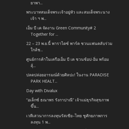
ยาพา...
พระบาทสมเด็จพระเจ้าอยู่หัว และสมเด็จพระนาง
เจ้า ฯ พ...
เอ็ม บี เค จัดงาน Green Community# 2
Together for ...
22 – 23 พ.ย.นี้ พาราไดซ์ พาร์ค ชวนแฟนคลับร่วม
ใกล้ช...
ศูนย์การค้าในเครือเอ็ม บี เค ชวนช้อป-อิ่ม พร้อม
ลุ้...
ปลดปล่อยอารมณ์ด้วยศิลปะ! ในงาน PARADISE
PARK HEALT...
Day with Divalux
“อเล็กซ์ ธณาพร รังกาปาณี” เจ้าแม่ธุรกิจสุขภาพ
ขึ้น...
เวทีเสวนาการลงทุนรัสเซีย–ไทย ชูศักยภาพการ
ลงทุน 1 พ...