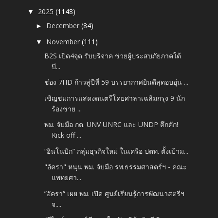
2025
(1148)
▼
December
(84)
►
November
(111)
▼
B2S เปิด4จุด รับบริจาค ช่วยผู้ประสบภัยภาคใต้
บี...
ช่อง 7HD ก้าวสู่ปีที่ 59 บรรยากาศยินดีสุดอบอุ่น ...
เชิญชมการแสดงดนตรีโดยศาลาเฉลิมกรุง 9 นัก
ร้องชาย ...
พม. จับมือ กต. UNV UNRC และ UNDP คึกคัก!
Kick off ...
“อินโนบิก” กลุ่มธุรกิจใหม่ ในเครือ ปตท. ตั้งเป้าม...
"อัครา" หนุน พม. จับมือ รพ.ธรรมศาสตร์ฯ - คณะ
แพทยศา...
”อัครา“ เผย พม. เปิด ศูนย์เรียนรู้การพัฒนาสตรีฯ
จ....