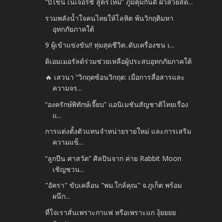
“บีไชน์ เนเจอร์ซี สูตรใหม่” ภูมิคุ้มกันดี ผิวสวยสด...
รวมพลังน้ำใจคนไทยให้โลหิต พ้นวิกฤติมหา
อุทกภัยภาคใต้
9 ผู้เข้าแข่งขัน!! ทุ่มสุดชีวิต..ดับเครื่องชน เ...
ดิเอมเมอรัลด์ร่วมช่วยเหลือผู้ประสบอุทกภัยภาคใต้
🔥 เสวนา “วิกฤตซ้อนวิกฤต: เมื่อการสื่อสารและ
ความจร...
“องครักษ์พิทักษ์เจี๊ยบ” แอนิเมชันสัญชาติไทยเรื่อง
แ...
การแต่งตั้งตัวแทนจำหน่ายรายใหม่ และการเสริม
ความแข็...
“ลูกปืน ศาสวัต” ศิลปินจาก ค่าย Rabbit Moon
เชิญชวน...
"อัครา" ขับเคลื่อน "พม.ใกล้คุณ" จ.ภูเก็ต พร้อม
ผนึก...
ที่ใจเราสั่นเพราะกาแฟ หรือเพราะแก งุ้ยยยย