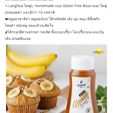
🍡LangHua ไดฟูกุ Homemade แบบ Gluten Free ต้องมาลอง ไดฟู
กุรสมอคค่า และอีกว่า 10 รสชาติ
🐖หมูยอวชาลิสา หมูยอเน้นๆ ได้รสสัมผัส เด้ง นุ่ม หนุบ มีทั้งพริก
ไทยดำ หนังหมู ลองแล้วจะติดใจ
🌶️ไส้กรอกอีสานหรรษา รสเลิศ ทั้งแบบเปรี้ยว ไม่เปรี้ยวและแบบวุ้น
เส้น อร่อยฟินเลย