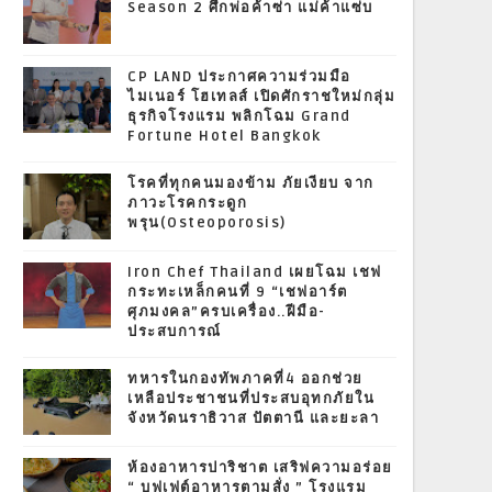
Season 2 ศึกพ่อค้าซ่า แม่ค้าแซ่บ
CP LAND ประกาศความร่วมมือ
ไมเนอร์ โฮเทลส์ เปิดศักราชใหม่กลุ่ม
ธุรกิจโรงแรม พลิกโฉม Grand
Fortune Hotel Bangkok
โรคที่ทุกคนมองข้าม ภัยเงียบ จาก
ภาวะโรคกระดูก
พรุน(Osteoporosis)
Iron Chef Thailand เผยโฉม เชฟ
กระทะเหล็กคนที่ 9 “เชฟอาร์ต
ศุภมงคล”ครบเครื่อง..ฝีมือ-
ประสบการณ์
ทหารในกองทัพภาคที่4 ออกช่วย
เหลือประชาชนที่ประสบอุทกภัยใน
จังหวัดนราธิวาส ปัตตานี และยะลา
ห้องอาหารปาริชาต เสริฟความอร่อย
“ บุฟเฟต์อาหารตามสั่ง ” โรงแรม