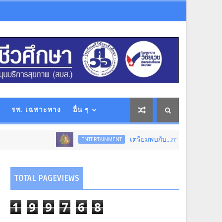
รพ. เฉพาะทาง
อื่น ๆ
เตรียมพบกับ...การแสดงโขนสุดยิ่งใหญ่แห่งปี
ENTERTAINMENT
TOTAL PAGEVIEWS
1
9
9
7
6
8