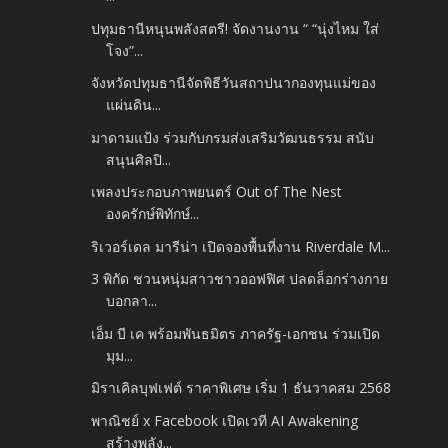
ปทุมธานีหนุนพลังสตรี! จัดงานงาน “ “นุ่งไหม ใส่
โจง”...
จังหวัดปทุมธานีจัดพิธีวันสถาปนากองทุนแม่ของ
แผ่นดิน...
มาดามแป้ง ร่วมกับกรมส่งเสริมวัฒนธรรม สนับ
สนุนศิลปิ...
เพลงประกอบภาพยนตร์ Out of The Nest
องครักษ์พิทักษ์...
ริเวอร์เดล มารีน่า เปิดจองพื้นที่งาน Riverdale M...
3 พิกัด ชวนหนุ่มสาวชาวออฟฟิศ ปลดล็อกร่างกาย
บอกลา...
เอ็ม บี เค พร้อมพันธมิตร ภาครัฐ-เอกชน ร่วมเปิด
มุม...
มิราเคิลบุฟเฟต์ ราคาพิเศษ เริ่ม 1 ธันวาคสม 2568
พาณิชย์ x Facebook เปิดเวที AI Awakening
สร้างพลัง...