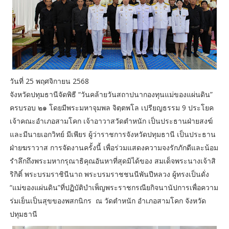
วันที่ 25 พฤศจิกายน 2568
จังหวัดปทุมธานีจัดพิธี “วันคล้ายวันสถาปนากองทุนแม่ของแผ่นดิน”
ครบรอบ ๒๑ โดยมีพระมหาจุมพล จิตฺตพโล เปรียญธรรม 9 ประโยค
เจ้าคณะอำเภอสามโคก เจ้าอาวาสวัดตำหนัก เป็นประธานฝ่ายสงฆ์
และมีนายเอกวิทย์ มีเพียร ผู้ว่าราชการจังหวัดปทุมธานี เป็นประธาน
ฝ่ายฆราวาส การจัดงานครั้งนี้ เพื่อร่วมแสดงความจงรักภักดีและน้อม
รำลึกถึงพระมหากรุณาธิคุณอันหาที่สุดมิได้ของ สมเด็จพระนางเจ้าสิ
ริกิติ์ พระบรมราชินีนาถ พระบรมราชชนนีพันปีหลวง ผู้ทรงเป็นดั่ง
“แม่ของแผ่นดิน”ที่ปฏิบัติบำเพ็ญพระราชกรณียกิจนานัปการเพื่อความ
ร่มเย็นเป็นสุขของพสกนิกร ณ วัดตำหนัก อำเภอสามโคก จังหวัด
ปทุมธานี