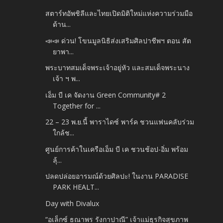
สตาร์ทอัพชิลีและไทยเปิดมิติใหม่แห่งความร่วมมือ
ด้าน...
📣📣 ด่วน! โขนมูลนิธิส่งเสริมศิลปาชีพฯ ตอน สัต
ยาพา...
พระบาทสมเด็จพระเจ้าอยู่หัว และสมเด็จพระนาง
เจ้า ฯ พ...
เอ็ม บี เค จัดงาน Green Community# 2
Together for ...
22 – 23 พ.ย.นี้ พาราไดซ์ พาร์ค ชวนแฟนคลับร่วม
ใกล้ช...
ศูนย์การค้าในเครือเอ็ม บี เค ชวนช้อป-อิ่ม พร้อม
ลุ้...
ปลดปล่อยอารมณ์ด้วยศิลปะ! ในงาน PARADISE
PARK HEALT...
Day with Divalux
“อเล็กซ์ ธณาพร รังกาปาณี” เจ้าแม่ธุรกิจสุขภาพ