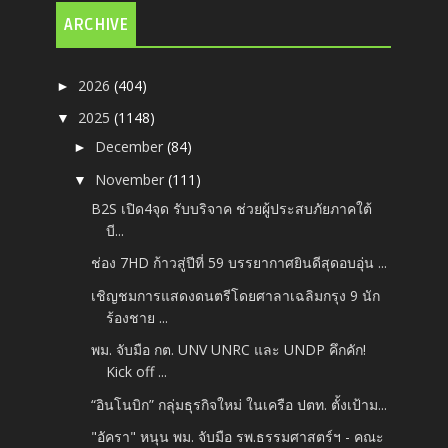
ARCHIVE
2026
(404)
►
2025
(1148)
▼
December
(84)
►
November
(111)
▼
B2S เปิด4จุด รับบริจาค ช่วยผู้ประสบภัยภาคใต้
บี...
ช่อง 7HD ก้าวสู่ปีที่ 59 บรรยากาศยินดีสุดอบอุ่น ...
เชิญชมการแสดงดนตรีโดยศาลาเฉลิมกรุง 9 นัก
ร้องชาย ...
พม. จับมือ กต. UNV UNRC และ UNDP คึกคัก!
Kick off ...
“อินโนบิก” กลุ่มธุรกิจใหม่ ในเครือ ปตท. ตั้งเป้าม...
"อัครา" หนุน พม. จับมือ รพ.ธรรมศาสตร์ฯ - คณะ