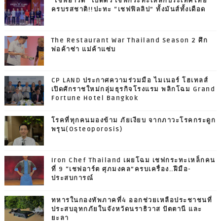
“เชฟอาร์ต” เปิดตัว เชฟกระทะเหล็กประเทศไทย
ครบรสชาติ!!ปะทะ “เชฟฟิลลิป” ทั้งมันส์ทั้งเดือด
The Restaurant War Thailand Season 2 ศึก
พ่อค้าซ่า แม่ค้าแซ่บ
CP LAND ประกาศความร่วมมือ ไมเนอร์ โฮเทลส์
เปิดศักราชใหม่กลุ่มธุรกิจโรงแรม พลิกโฉม Grand
Fortune Hotel Bangkok
โรคที่ทุกคนมองข้าม ภัยเงียบ จากภาวะโรคกระดูก
พรุน(Osteoporosis)
Iron Chef Thailand เผยโฉม เชฟกระทะเหล็กคน
ที่ 9 “เชฟอาร์ต ศุภมงคล”ครบเครื่อง..ฝีมือ-
ประสบการณ์
ทหารในกองทัพภาคที่4 ออกช่วยเหลือประชาชนที่
ประสบอุทกภัยในจังหวัดนราธิวาส ปัตตานี และ
ยะลา