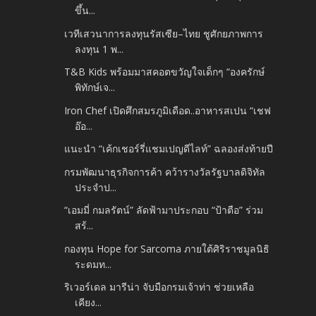
ขึ้น...
เวทีเสวนาการลงทุนรัสเซีย–ไทย ชูศักยภาพการ
ลงทุน 1 พ...
T&B Kids พร้อมมาสคอตขวัญใจเด็กๆ “องครักษ์
พิทักษ์เจ...
Iron Chef เปิดศึกสมรภูมิเดือด..อาหารสเปน “เชฟ
อ๊อ...
แนะนำ “เค้กเชอร์รี่แชมเปญดีไลท์” ฉลองส่งท้ายปี
กรมพัฒนาธุรกิจการค้า คว้ารางวัลรัฐบาลดิจิทัล
ประจำป...
“เอมมี่ กมลรัตน์” ลัดฟ้ามาประกอบ “ป้าตือ” ร่วม
สร้...
กองทุน Hope for Sarcoma ภายใต้ศิริราชมูลนิธิ
ระดมท...
ริเวอร์เดล มารีน่า จับมือกรมเจ้าท่า ช่วยเหลือ
เคียง...