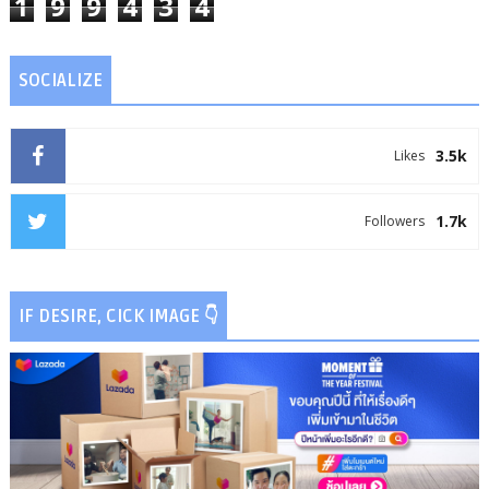
1
9
9
4
3
4
SOCIALIZE
3.5k
Likes
1.7k
Followers
IF DESIRE, CICK IMAGE 👇