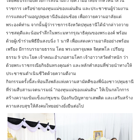
โดยพิธีประกอบด้วยการลงนามถวายความอาลัยจากหัวหน้าส่วน
ราชการ เครือข่ายกองทุนแม่ของแผ่นดิน และประชาชนผู้ร่วมงาน
การแสดงรำมอญปทุมธานีอันอ่อนช้อย เพื่อถวายความอาลัยแด่
พระองค์ท่าน จากนั้นผู้ว่าราชการจังหวัดปทุมธานีได้นำกล่าวถวาย
ราชสดุดีและน้อมรำลึกในพระมหากรุณาธิคุณของพระองค์ พร้อม
ด้วยผู้เข้าร่วมพิธียืนสงบนิ่ง 1 นาที เพื่อแสดงความอาลัยอย่างพร้อม
เพรียง มีการบรรยายธรรม โดย พระมหาจุมพล จิตฺตพโล เปรียญ
ธรรม 9 ประโยค เจ้าคณะอำเภอสามโคก เจ้าอาวาสวัดตำหนัก ว่า
ด้วยพระราชกรณียกิจอันทรงคุณค่า และหลักคำสอนที่ช่วยนำทางให้
ประชาชนดำเนินชีวิตด้วยความดีงาม
กิจกรรมครั้งนี้สะท้อนถึงพลังแห่งความสามัคคีของพี่น้องชาวปทุมธานี
ที่ร่วมสืบสานเจตนารมณ์ “กองทุนแม่ของแผ่นดิน” ให้เป็นกลไกการ
สร้างความเข้มแข็งแก่ชุมชน ป้องกันปัญหายาเสพติด และเสริมสร้าง
ความสงบสุขให้สังคมไทยอย่างยั่งยืนต่อไป