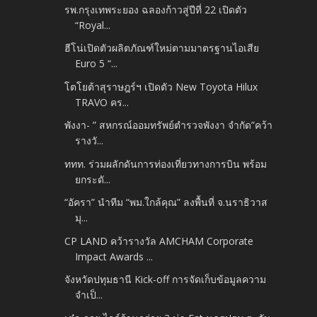
รพ.กรุงเทพระยอง ฉลองก้าวสู่ปีที่ 22 เปิดตัว
“Royal...
ฮีโน่เปิดตัวผลิตภัณฑ์ใหม่ตามมาตรฐานไอเสีย
Euro 5 “...
โตโยต้าสุราษฎร์ฯ เปิดตัว New Toyota Hilux
TRAVO คร...
พังงา- ” สหกรณ์ออมทรัพย์ตำรวจพังงา จำกัด”คว้า
รางวั...
ททท. ร่วมผลักดันการท่องเที่ยวทางการบิน พร้อม
ยกระดั...
“อัครา” นำทีม “พม.ใกล้คุณ” ลงพื้นที่ จ.นราธิวาส
มุ...
CP LAND คว้ารางวัล AMCHAM Corporate
Impact Awards ...
จังหวัดปทุมธานี Kick-off การจัดเก็บข้อมูลความ
จำเป็...