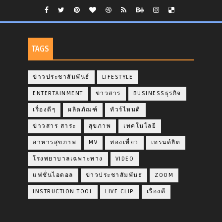
TAGS
ข่าวประชาสัมพันธ์
LIFESTYLE
ENTERTAINMENT
ข่าวสาร
BUSINESSธุรกิจ
เรื่องดีๆ
ผลิตภัณฑ์
ทัวร์ไหนดี
ข่าวสาร สาระ
สุขภาพ
เทคโนโลยี
อาหารสุขภาพ
MV
ท่องเที่ยว
เทรนด์ฮิต
โรงพยาบาลเฉพาะทาง
VIDEO
แฟชั่นไอดอล
ข่าวประชาสัมพันธ
ZOOM
INSTRUCTION TOOL
LIVE CLIP
เรื่องดี