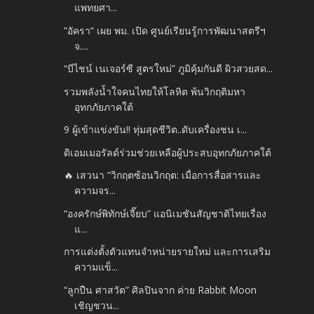
แพทยศา...
”อัครา“ เผย พม. เปิด ศูนย์เรียนรู้การพัฒนาสตรีฯ
จ....
“บีไชน์ เนเจอร์ซี สูตรใหม่” ภูมิคุ้มกันดี ผิวสวยสด...
รวมพลังน้ำใจคนไทยให้โลหิต พ้นวิกฤติมหา
อุทกภัยภาคใต้
9 ผู้เข้าแข่งขัน!! ทุ่มสุดชีวิต..ดับเครื่องชน เ...
ดิเอมเมอรัลด์ร่วมช่วยเหลือผู้ประสบอุทกภัยภาคใต้
🔥 เสวนา “วิกฤตซ้อนวิกฤต: เมื่อการสื่อสารและ
ความจร...
“องครักษ์พิทักษ์เจี๊ยบ” แอนิเมชันสัญชาติไทยเรื่อง
แ...
การแต่งตั้งตัวแทนจำหน่ายรายใหม่ และการเสริม
ความแข็...
“ลูกปืน ศาสวัต” ศิลปินจาก ค่าย Rabbit Moon
เชิญชวน...