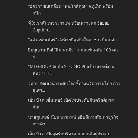
"อัครา" ขับเคลื่อน "พม.ใกล้คุณ" จ.ภูเก็ต พร้อม
ผนึก...
ที่ใจเราสั่นเพราะกาแฟ หรือเพราะแก งุ้ยยยย
Caption...
“แจ๋วแซ่บเฟ่อร์” ส่งท้ายปีสุดยิ่งใหญ่ ชาวปิ่นเกล้า...
อิ่มบุญวันเกิด! “ลีน่า-หมิว” ชวนแฟนคลับ 100 คน
ร่...
“MI GROUP จับมือ STUDIO59 สร้างสรรค์งาน
หนัง “THE...
จุฬาฯ จัดเสวนาระดับโลกชี้ทางนวัตกรรมไทย ก้าว
สู่เศร...
เอ็ม บี เค เซ็นเตอร์ เปิดไฟประดับต้นคริสต์มาส
จับม...
นายพูนพงษ์ นัยนาภากรณ์ อธิบดีกรมพัฒนาธุรกิจ
การค้า ...
เอ็ม บี เค เปิดจุดรับบริจาค ช่วยเหลือผู้ประสบ