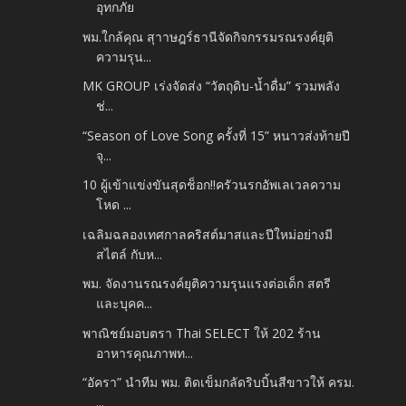
อุทกภัย
พม.ใกล้คุณ สุาาษฎร์ธานีจัดกิจกรรมรณรงค์ยุติ
ความรุน...
MK GROUP เร่งจัดส่ง “วัตถุดิบ-น้ำดื่ม” รวมพลัง
ช่...
“Season of Love Song ครั้งที่ 15” หนาวส่งท้ายปี
จุ...
10 ผู้เข้าแข่งขันสุดช็อก!!ครัวนรกอัพเลเวลความ
โหด ...
เฉลิมฉลองเทศกาลคริสต์มาสและปีใหม่อย่างมี
สไตล์ กับห...
พม. จัดงานรณรงค์ยุติความรุนแรงต่อเด็ก สตรี
และบุคค...
พาณิชย์มอบตรา Thai SELECT ให้ 202 ร้าน
อาหารคุณภาพท...
“อัครา” นำทีม พม. ติดเข็มกลัดริบบิ้นสีขาวให้ ครม.
...