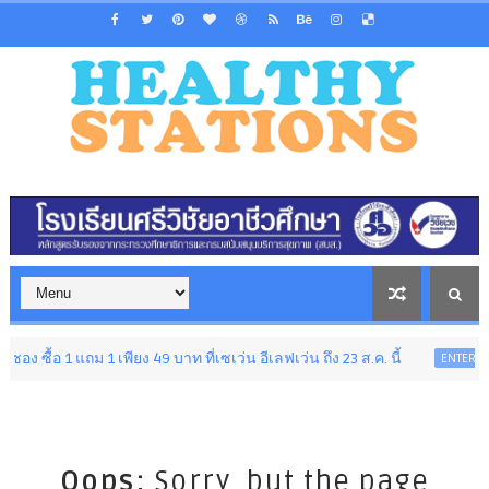
ื้อ 1 แถม 1 เพียง 49 บาท ที่เซเว่น อีเลฟเว่น ถึง 23 ส.ค. นี้
ENTERTAI
Oops;
Sorry, but the page