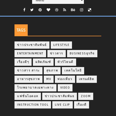
TAGS
ข่าวประชาสัมพันธ์
LIFESTYLE
ENTERTAINMENT
ข่าวสาร
BUSINESSธุรกิจ
เรื่องดีๆ
ผลิตภัณฑ์
ทัวร์ไหนดี
ข่าวสาร สาระ
สุขภาพ
เทคโนโลยี
อาหารสุขภาพ
MV
ท่องเที่ยว
เทรนด์ฮิต
โรงพยาบาลเฉพาะทาง
VIDEO
แฟชั่นไอดอล
ข่าวประชาสัมพันธ
ZOOM
INSTRUCTION TOOL
LIVE CLIP
เรื่องดี