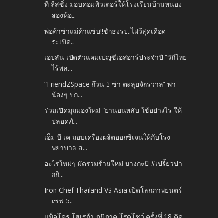
ที ลีสซิ่ง มอบคอมพิวเตอร์ให้โรงเรียนบ้านหนอง
สองห้อ...
พ่อค้าซ่าแม่ค้าแซ่บ!!ชักธงรบ..ไฝว้สุดเดือด
ระเบิด...
เอปสัน เปิดตัวแคมเปญซีเอสอาร์ประจำปี “วิถีไทย
ไร้พล...
“FriendZSpace ก๊วน 3 ซ่า ตะลุยจักรวาล” พา
น้องๆ บุก...
ร่วมเปิดมุมมองใหม่ “ยานอนหลับ ใช้อย่างไร ให้
ปลอดภั...
เอ็ม บี เค มอบเครื่องผลิตออกซิเจนให้กับโรง
พยาบาล ส...
อะไรใหม่ๆ มัดรวมร้านใหม่ บางกะปิ #เปรี้ยวปา
กกิ...
Iron Chef Thailand VS Asia เปิดโลกภาพยนตร์
เชฟ 5...
แม็คโคร โฮเรก้า ภูมิภาค โรดโชว์ ครั้งที่ 18 ติด