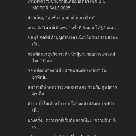
งานมหกรรมขายรถยนต์&มอเตอร์ไซค์ BIG
MOTOR SALE 2025...
ฝากเอ็นดู "ลูกช้าง ลูกม้าด้วยนะค๊าบ"
อบจ. จัด“เสน่ห์เมืองชล” ครั้งที่ 6 ตอน ได้รู้จักแล...
ชลบุรี จัดพิธีทำบุญตักบาตรเนื่องในวันธรรมสวนะ
(วัน...
กรมพัฒนาธุรกิจการค้า นำผู้ประกอบการแฟรนส์
ไทย 10 แบ...
“เชลล์ดอน” ตอนที่ 20 “หุ่นยนต์กระป๋อง” วัน
อาทิตย์...
สมาคมกีฬาแห่งกรุงเทพมหานคร ร่วมกับ ศูนย์การ
ค้าเอ็ม...
พังงา-ปิ๊งไอเดียสร้างรายได้!!ตะลิงปลิงแปรรูปป้า
เพ็...
บางครั้ง…ความรักก็เริ่มต้นจากเพียง “ความฝัน” ที่
เร...