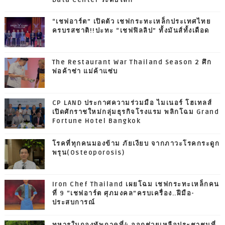
“เชฟอาร์ต” เปิดตัว เชฟกระทะเหล็กประเทศไทย
ครบรสชาติ!!ปะทะ “เชฟฟิลลิป” ทั้งมันส์ทั้งเดือด
The Restaurant War Thailand Season 2 ศึก
พ่อค้าซ่า แม่ค้าแซ่บ
CP LAND ประกาศความร่วมมือ ไมเนอร์ โฮเทลส์
เปิดศักราชใหม่กลุ่มธุรกิจโรงแรม พลิกโฉม Grand
Fortune Hotel Bangkok
โรคที่ทุกคนมองข้าม ภัยเงียบ จากภาวะโรคกระดูก
พรุน(Osteoporosis)
Iron Chef Thailand เผยโฉม เชฟกระทะเหล็กคน
ที่ 9 “เชฟอาร์ต ศุภมงคล”ครบเครื่อง..ฝีมือ-
ประสบการณ์
ทหารในกองทัพภาคที่4 ออกช่วยเหลือประชาชนที่