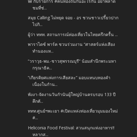
🎒 กับรายการ #คนท้องถิ่นกินอะไรกัน อย่าพลาด
ชมที่ช่...
สมุย Calling ไม่หยุด จอย - อร ชวนชาวเปรี้ยวปาก
ไปกิ...
ผู้ว่า ททท. สถานการณ์ท่องเที่ยวในไทยครึกครื้น ...
พาราไดซ์ พาร์ค ชวนร่วมงาน “ศาสตร์แห่งเสียง
ทำนองแห...
“วราวุธ-พม.-ชาวสุพรรณบุรี“ น้อมสำนึกพระมหา
กรุณาธิค...
“เกียรติยศแห่งการเสียสละ” มอบแหนบทองคำ
เนื่องในกำน...
พังงา-จัดงานวันกำนันผู้ใหญ่บ้านครบรอบ 133 ปี
คึกคั...
ททท.ศูนย์ฯพะเยา #เปิดแหล่งท่องเที่ยวมุมมองใหม่
#...
Heliconia Food Festival: สวนสนุกแห่งอาหาร!!
หลากส...