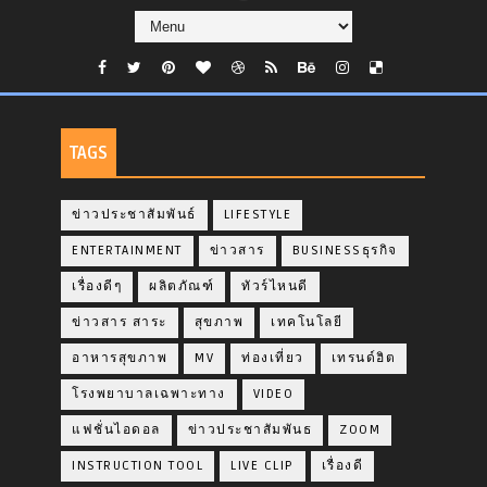
TAGS
ข่าวประชาสัมพันธ์
LIFESTYLE
ENTERTAINMENT
ข่าวสาร
BUSINESSธุรกิจ
เรื่องดีๆ
ผลิตภัณฑ์
ทัวร์ไหนดี
ข่าวสาร สาระ
สุขภาพ
เทคโนโลยี
อาหารสุขภาพ
MV
ท่องเที่ยว
เทรนด์ฮิต
โรงพยาบาลเฉพาะทาง
VIDEO
แฟชั่นไอดอล
ข่าวประชาสัมพันธ
ZOOM
INSTRUCTION TOOL
LIVE CLIP
เรื่องดี