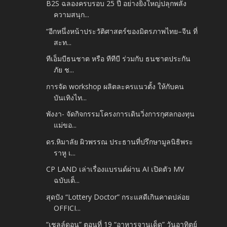
B2S ฉลองครบรอบ 25 ปี อย่างยิ่งใหญ่ปลุกพลัง
ความสนุก...
“อีกหนึ่งหน้าประวัติศาสตร์ของมิตรภาพไทย–จีน ที่
สะท...
ทีเอ็มบีธนชาต หรือ ทีทีบี ร่วมกับ ธนชาตประกัน
ภัย ช...
การจัด workshop ผลิตละครแนวตั้ง ให้กับคน
บันเทิงไท...
พังงา- จัดกิจกรรมโครงการเดินวิ่งการกุศลกองทุน
แม่ขอ...
ดร.หิมาลัย ผิวพรรณ ประธานที่ปรึกษามูลนิธิพระ
ราหู เ...
CP LAND เล่าเรื่องแบรนด์ผ่าน AI เปิดตัว MV
ฉบับเต็...
สุดปัง “Lottery Doctor” กระแสดีเกินคาดปล่อย
OFFICI...
“เชลล์ดอน” ตอนที่ 19 “อาหารจานเด็ด” วันอาทิตย์