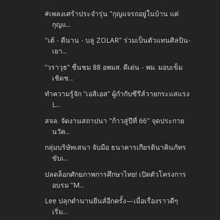
#เพลงเศร้าประจำรุ่น "กุญแจรถอยู่ในบ้าน แต่
กุญแ...
"เต้ - ดีนาน - บลู ZOLAR" ร่วมเป็นตัวแทนศิลปิน-
เยา...
“วราวุธ” ชื่นชม 88 อพมส. ดีเด่น - พม. มอบเข็ม
เชิดช...
ทำความรู้จัก “เอสิเอส” ผู้กำกับซีรีส์วายกระแสแรง
L...
สจล. จัดงานสถาปนา "ก้าวสู่ปีที่ 66" จุดประกาย
นวัต...
กลุ่มบริษัทเสนา จับมือ ธนาคารเกียรตินาคินภัทร
ขับเ...
ปลดล็อกศักยภาพการศึกษาไทย! เปิดตัวโครงการ
อบรม “M...
Lee ปลุกตำนานยีนส์อีกครั้ง—เมื่อเรื่องราวดีๆ
เริ่ม...