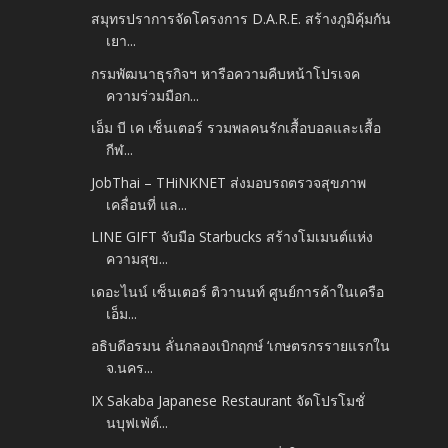
สมุทรปราการจัดโครงการ D.A.R.E. สร้างภูมิคุ้มกัน
เยา...
กรมพัฒนาธุรกิจฯ หารือความคืบหน้าโปรเจค
ความร่วมมือก...
เอ็ม บี เค เซ็นเตอร์ รวมพลคนรักเสื้อบอลและเสื้อ
กีฬ...
JobThai – THiNKNET ส่งมอบรถตรวจสุขภาพ
เคลื่อนที่ แล...
LINE GIFT จับมือ Starbucks สร้างโมเมนต์แห่ง
ความสุข...
เดอะไนน์ เซ็นเตอร์ ติวานนท์ ศูนย์การค้าในเครือ
เอ็ม...
อธิบดีอรมน ลั่นกลองเบิกฤกษ์ ‘เกษตรกรรายแรกใน
จ.นคร...
IX Sakaba Japanese Restaurant จัดโปรโมชั่
นบุฟเฟ่ต์...