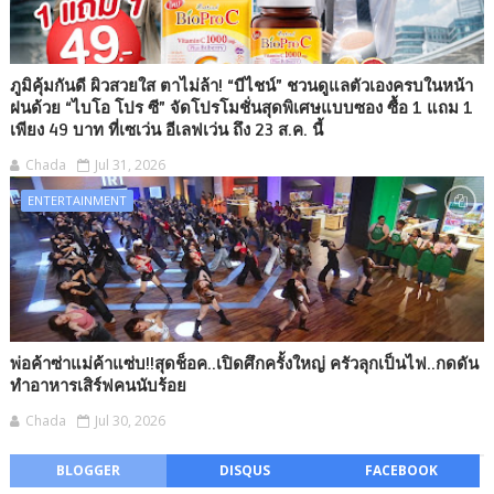
ภูมิคุ้มกันดี ผิวสวยใส ตาไม่ล้า! “บีไชน์” ชวนดูแลตัวเองครบในหน้า
ฝนด้วย “ไบโอ โปร ซี” จัดโปรโมชั่นสุดพิเศษแบบซอง ซื้อ 1 แถม 1
เพียง 49 บาท ที่เซเว่น อีเลฟเว่น ถึง 23 ส.ค. นี้
Chada
Jul 31, 2026
ENTERTAINMENT
พ่อค้าซ่าแม่ค้าแซ่บ!!สุดช็อค..เปิดศึกครั้งใหญ่ ครัวลุกเป็นไฟ..กดดัน
ทำอาหารเสิร์ฟคนนับร้อย
Chada
Jul 30, 2026
BLOGGER
DISQUS
FACEBOOK