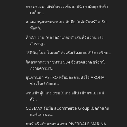
กระทรวงพาณิชย์ตรวจเข้มนอมินี เอาผิดธุรกิจค้า
เหล็กต...
สกสค.กรุงเทพมหานคร จับมือ “แจ่มจันทร์” เสริม
ทัพสวั...
คึกคัก! งาน “ตลาดอำเภอด้ง” เสน่ห์วันวาน เริง
สำราญ ...
“ฮิคินิคุ โตะ โคเมะ” ตัวจริงเรื่องแฮมเบิร์ก เตรียม...
จิตอาสาพระราชทาน 904 จังหวัดสุราษฎร์ธานี
ถวายความร...
ยุนซานฮา ASTRO พร้อมละลายหัวใจ AROHA
ชาวไทย! กับแฟ...
งานเข้าคู่!!! เก่ง ธชย X เก่ง อธิป เข้าตาแบรนด์
ดัง...
COSMAX จับมือ aCommerce Group เปิดตัวสกิน
แคร์แบรนด...
คนรักเรือห้ามพลาด งาน RIVERDALE MARINA