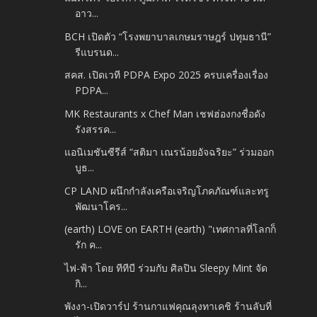
อาว...
BCH เปิดตัว “โรงพยาบาลเกษมราษฎร์ ปทุมธานี”
รีแบรนด...
สคส. เปิดเวที PDPA Expo 2025 ครบเครื่องเรื่อง
PDPA...
MK Restaurants x Chef Man เชฟฮ่องกงชื่อดัง
รังสรรค...
แอนิเมชันซีรีส์ “สติมา เณรน้อยอัจฉริยะ” ร่วมออก
บูธ...
CP LAND ผนึกกำลังเครือเจริญโภคภัณฑ์และทรู
พัฒนาโคร...
(earth) LOVE on EARTH (earth) "เทศกาลที่โลกก็
รัก ค...
ไฟ-ฟ้า โดย ทีทีบี ร่วมกับ ศิลปิน Sleepy Mint จัด
กิ...
พังงา-เปิดวาร์ป ร้านกาแฟคุณลุงทาเคชิ ร้านลับที่