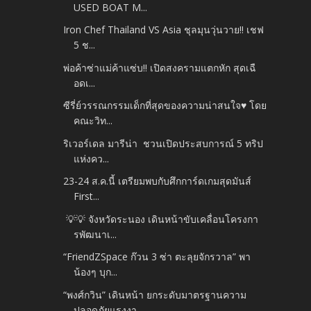
USED BOAT M...
Iron Chef Thailand VS Asia ชุลมุนวุ่นวาย!! เชฟ
5 ช...
พ่อค้าซ่าแม่ค้าแซ่บ!! เปิดสงครามแตกหัก สุดเฉื
อดเ...
ซีรี่ย์วรรณกรรมเด็กที่สุดของความน่าสนใจ♥ โดย
คณะวิท...
ริเวอร์เดล มารีน่า ชวนเปิดประสบการณ์ 5 ทริป
แห่งคว...
23-24 ส.ค.นี้ เตรียมพบกับศึกการ์ดเกมสุดมันส์
First...
💡💡 จังหวัดระนอง เดินหน้าขับเคลื่อนโครงกา
รพัฒนาเ...
“FriendZSpace ก๊วน 3 ซ่า ตะลุยจักรวาล” พา
น้องๆ บุก...
“พงศ์กวิน” เดินหน้า ยกระดับมาตรฐานความ
ปลอดภัยแรงงา...