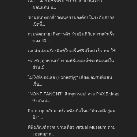
เต๋อ – จอย แชร์ทริป #เปรี้ยวปากกินเที่ยว
ขอนแก่น ม...
‘ดานอน’ ตอกย้ำวัฒนธรรมองค์กรในระดับสากล
เปิดพื้...
กรมพัฒนาธุรกิจการค้า ร่วมยินดีกับความสำเร็จ
ของ 40 ...
เอปสันส่งเครื่องพิมพ์ใบเสร็จซีรีส์ใหม่ เร็ว ทน ใช้...
ขอเชิญทุกท่านเข้าร่วมพิธีแห่องค์พระพิฆเนศใน
ย่านเมื...
ไม่ใช่ที่ของเธอ (Honestly)” เสียงยอมรับที่แสน
เจ็บ...
“NONT TANONT” ฉีกทุกกรอบ! ควง PiXXiE ปล่อย
ซิงเกิลส...
Rooftop กลับมาพร้อมซิงเกิลใหม่ “มันจะมีอยู่คน
นึง” ...
พิพิธภัณฑ์ครุฑ ชวนเที่ยว Virtual Museum ตาม
รอยพญาค...