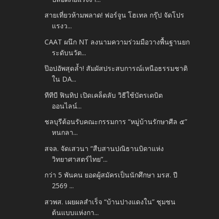
สายเที่ยวห้ามพลาด! ฟอร์จูน โฮเทล กรุ๊ป จัดโปร
แรงว...
CAAT ผนึก NT ลงนามความร่วมมือวางพื้นฐานยก
ระดับนวัต...
ป๊อปอัพสุดล้ำ! สัมผัสประสบการณ์เหนือธรรมชาติ
ใน DA...
ทีทีบี ฟินทิป เปิดเคล็ดลับ วิธีใช้บัตรเดบิต
ออนไลน์...
ชลบุรีต้อนรับคณะกรรมการ “หมู่บ้านรักษาศีล ๕”
หนกลา...
สจล. จัดเสวนา “สืบสานปณิธานบิดาแห่ง
วิทยาศาสตร์ไทย”...
กว่า 5 พันคน ยอดผู้สมัครเป็นนักศึกษา มรส. ปี
2569 ...
สวพส. เผยผลสำเร็จ “บ้านปางแดงใน” ชุมชน
ต้นแบบแห่งกา...