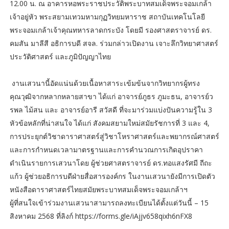
12.00 น. ณ อาคารหอพระราชประวัติพระบาทสมเด็จพระจอมเกล้า
เจ้าอยู่หัว พระสยามเทวมหามกุฏวิทยมหาราช สถาบันเทคโนโลยี
พระจอมเกล้าเจ้าคุณทหารลาดกระบัง โดยมี รองศาสตราจารย์ ดร.
คมสัน มาลีสี อธิการบดี สจล. ร่วมกล่าวเปิดงาน เจาะลึกวิทยาศาสตร์
ประวัติศาสตร์ และภูมิปัญญาไทย
งานเสวนานี้อัดแน่นด้วยเนื้อหาสาระเข้มข้นจากวิทยากรผู้ทรง
คุณวุฒิจากหลากหลายสาขา ได้แก่ อาจารย์ภูธร ภูมะธน, อาจารย์ว
รพล ไม้สน และ อาจารย์อารี สวัสดี ที่จะมาร่วมแบ่งปันความรู้ใน 3
หัวข้อหลักที่น่าสนใจ ได้แก่ สังคมสยามใหม่สมัยรัชการที่ 3 และ 4,
การประยุกต์วิชาดาราศาสตร์สู่วิชาโหราศาสตร์และพยากรณ์ศาสตร์
และการกำหนดเวลามาตรฐานและการคำนวณการเกิดอุปราคา
ดำเนินรายการเสวนาโดย ผู้ช่วยศาสตราจารย์ ดร.ทอแสงรัศมี ถีถะ
แก้ว ผู้ช่วยอธิการบดีฝ่ายสื่อสารองค์กร ในงานเสวนายังมีการเปิดตัว
หนังสือดาราศาสตร์ไทยสมัยพระบาทสมเด็จพระจอมเกล้าฯ
ผู้ที่สนใจเข้าร่วมงานเสวนาสามารถลงทะเบียนได้ตั้งแต่วันนี้ – 15
สิงหาคม 2568 ที่ลิงก์ https://forms.gle/iAjjv658qixh6nFX8