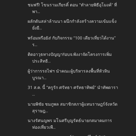
ชมฟรี! โขนรามเกียรติ์ ตอน “ทำลายพิธีอุโมงค์” ที่
พา...
ผลักดันสล่าล้านนา ผนึกกำลังสร้างความเข้มแข็ง
ยั่งยื...
พร้อมหรือยัง! กับกิจกรรม “100 เดียวเที่ยวได้งาน”
ร...
ติดอาวุธทางปัญญา!!อบจ.พังงาจัดโครงการเพิ่ม
ประสิทธิ...
ผู้ว่าการรถไฟฯ นำคณะผู้บริหารลงพื้นที่หัวหิน
บูรณา...
31 ส.ค. นี้ “ครูรัก ศรัทธา ศรัทธาทิพย์” นำทัพดารา
...
นายพิชัย ชมภูพล สมาชิกสภาผู้แทนราษฎร์จังหวัด
สุราษฎ...
นางรัศนญพร มโนศรีบุญรัตธ์นายกสมาคมการ
ท่องเที่ยวเพื...