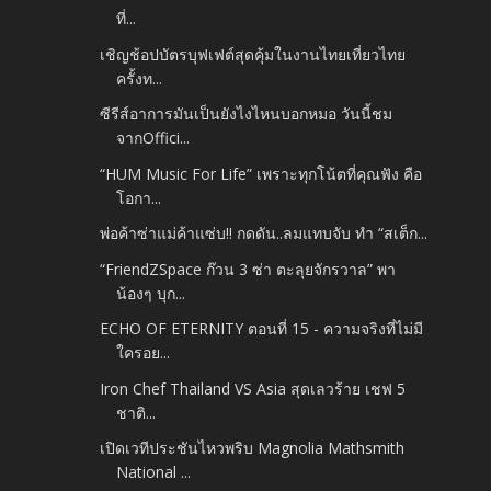
ที่...
เชิญช้อปบัตรบุฟเฟต์สุดคุ้มในงานไทยเที่ยวไทย
ครั้งท...
ซีรีส์อาการมันเป็นยังไงไหนบอกหมอ วันนี้ชม
จากOffici...
“HUM Music For Life” เพราะทุกโน้ตที่คุณฟัง คือ
โอกา...
พ่อค้าซ่าแม่ค้าแซ่บ!! กดดัน..ลมแทบจับ ทำ “สเต็ก...
“FriendZSpace ก๊วน 3 ซ่า ตะลุยจักรวาล” พา
น้องๆ บุก...
ECHO OF ETERNITY ตอนที่ 15 - ความจริงที่ไม่มี
ใครอย...
Iron Chef Thailand VS Asia สุดเลวร้าย เชฟ 5
ชาติ...
เปิดเวทีประชันไหวพริบ Magnolia Mathsmith
National ...