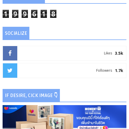
1
9
9
6
1
8
SOCIALIZE
3.5k
Likes
1.7k
Followers
IF DESIRE, CICK IMAGE 👇