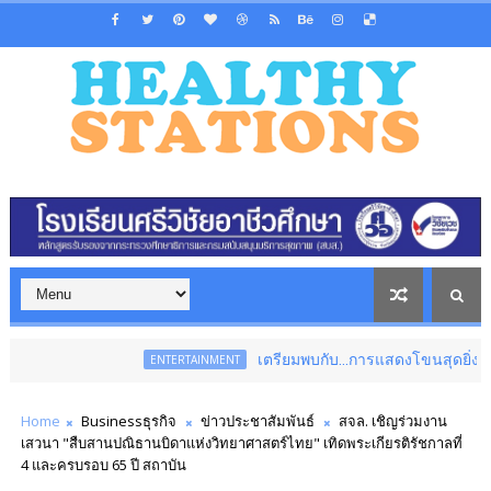
เตรียมพบกับ...การแสดงโขนสุดยิ่งใหญ่แห่งปี เรื
ENTERTAINMENT
Home
Businessธุรกิจ
ข่าวประชาสัมพันธ์
สจล. เชิญร่วมงาน
เสวนา "สืบสานปณิธานบิดาแห่งวิทยาศาสตร์ไทย" เทิดพระเกียรติรัชกาลที่
4 และครบรอบ 65 ปี สถาบัน