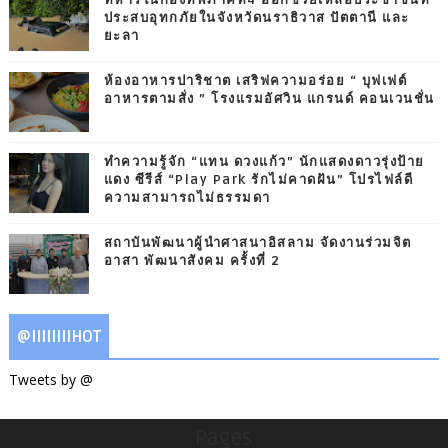
ประสบอุทกภัยในจังหวัดนราธิวาส ปัตตานี และ
ยะลา
ห้องอาหารปาริชาต เสริฟความอร่อย “ บุฟเฟต์
อาหารตามสั่ง ” โรงแรมอัศวิน แกรนด์ คอนเวนชั่น
ทำความรู้จัก “แทน ดวงแก้ว” นักแสดงดาวรุ่งป้าย
แดง ซีรีส์ “Play Park รักไม่คาดฝัน” โปรไฟล์ดี
ความสามารถไม่ธรรมดา
สถาบันพัฒนาผู้นำศาสนาอิสลาม จัดงานร่วมจิต
อาสา พัฒนาสังคม ครั้งที่ 2
@IIIIIIIIHOT
Tweets by @
Pages