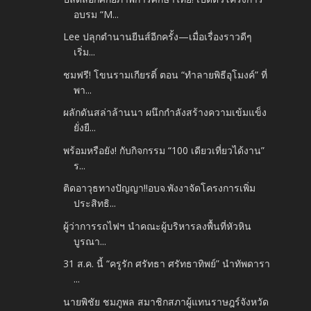
อบรม “M...
Lee ปลุกตำนานยีนส์อีกครั้ง—เมื่อเรื่องราวดีๆ
เริ่ม...
ชมฟรี! โขนรามเกียรติ์ ตอน “ทำลายพิธีอุโมงค์” ที่
พา...
ผลักดันสล่าล้านนา ผนึกกำลังสร้างความเข้มแข็ง
ยั่งยื...
พร้อมหรือยัง! กับกิจกรรม “100 เดียวเที่ยวได้งาน”
ร...
ติดอาวุธทางปัญญา!!อบจ.พังงาจัดโครงการเพิ่ม
ประสิทธิ...
ผู้ว่าการรถไฟฯ นำคณะผู้บริหารลงพื้นที่หัวหิน
บูรณา...
31 ส.ค. นี้ “ครูรัก ศรัทธา ศรัทธาทิพย์” นำทัพดารา
...
นายพิชัย ชมภูพล สมาชิกสภาผู้แทนราษฎร์จังหวัด