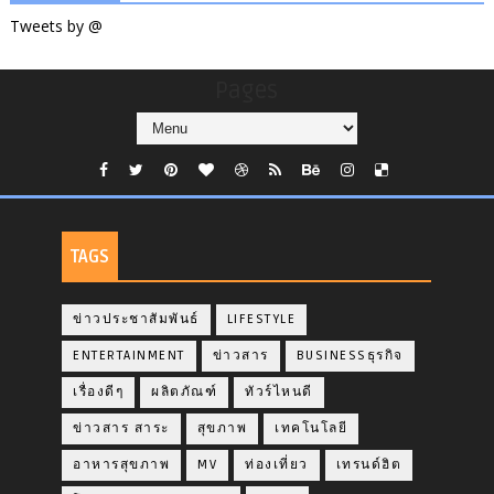
Tweets by @
Pages
TAGS
ข่าวประชาสัมพันธ์
LIFESTYLE
ENTERTAINMENT
ข่าวสาร
BUSINESSธุรกิจ
เรื่องดีๆ
ผลิตภัณฑ์
ทัวร์ไหนดี
ข่าวสาร สาระ
สุขภาพ
เทคโนโลยี
อาหารสุขภาพ
MV
ท่องเที่ยว
เทรนด์ฮิต