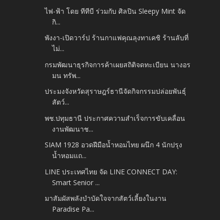
ไฟ-ฟ้า โดย ทีทีบี ร่วมกับ ศิลปิน Sleepy Mint จัด
กิ...
พังงา-เปิดวาร์ป ร้านกาแฟคุณลุงทาเคชิ ร้านลับที่
ไม่...
กรมพัฒนาธุรกิจการค้าเผยสถิติจดทะเบียน นางอร
มน ทรัพ...
ประมงจังหวัดสุราษฎร์ธานีจัดกิจกรรมปล่อยพันธุ์
สัตว์...
พช.ปทุมธานี ประกาศความสำเร็จการขับเคลื่อน
งานพัฒนาช...
SIAM 1928 อวดฝีมือน้ำหอมไทย ผนึก 4 นักปรุง
น้ำหอมแถ...
LINE ประเทศไทย จัด LINE CONNECT DAY:
Smart Senior ...
มาสัมผัสพลังบำบัดใจจากสัตว์เลี้ยงในงาน
Paradise Pa...