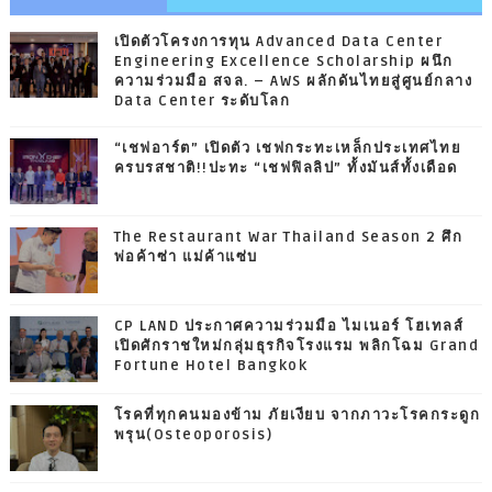
เปิดตัวโครงการทุน Advanced Data Center
Engineering Excellence Scholarship ผนึก
ความร่วมมือ สจล. – AWS ผลักดันไทยสู่ศูนย์กลาง
Data Center ระดับโลก
“เชฟอาร์ต” เปิดตัว เชฟกระทะเหล็กประเทศไทย
ครบรสชาติ!!ปะทะ “เชฟฟิลลิป” ทั้งมันส์ทั้งเดือด
The Restaurant War Thailand Season 2 ศึก
พ่อค้าซ่า แม่ค้าแซ่บ
CP LAND ประกาศความร่วมมือ ไมเนอร์ โฮเทลส์
เปิดศักราชใหม่กลุ่มธุรกิจโรงแรม พลิกโฉม Grand
Fortune Hotel Bangkok
โรคที่ทุกคนมองข้าม ภัยเงียบ จากภาวะโรคกระดูก
พรุน(Osteoporosis)