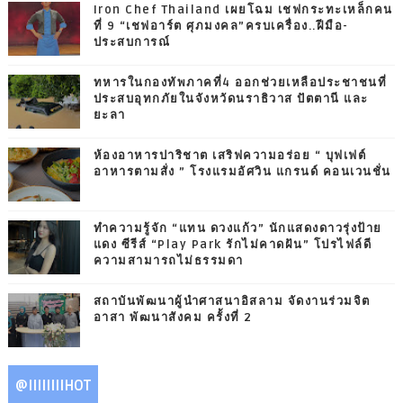
Iron Chef Thailand เผยโฉม เชฟกระทะเหล็กคน
ที่ 9 “เชฟอาร์ต ศุภมงคล”ครบเครื่อง..ฝีมือ-
ประสบการณ์
ทหารในกองทัพภาคที่4 ออกช่วยเหลือประชาชนที่
ประสบอุทกภัยในจังหวัดนราธิวาส ปัตตานี และ
ยะลา
ห้องอาหารปาริชาต เสริฟความอร่อย “ บุฟเฟต์
อาหารตามสั่ง ” โรงแรมอัศวิน แกรนด์ คอนเวนชั่น
ทำความรู้จัก “แทน ดวงแก้ว” นักแสดงดาวรุ่งป้าย
แดง ซีรีส์ “Play Park รักไม่คาดฝัน” โปรไฟล์ดี
ความสามารถไม่ธรรมดา
สถาบันพัฒนาผู้นำศาสนาอิสลาม จัดงานร่วมจิต
อาสา พัฒนาสังคม ครั้งที่ 2
@IIIIIIIIHOT