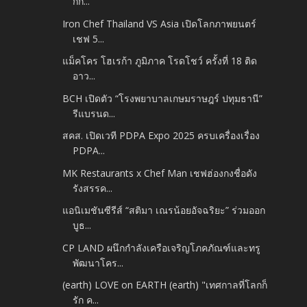
กกิ...
Iron Chef Thailand VS Asia เปิดโลกภาพยนตร์
เชฟ 5...
แม็คโคร โฮเรก้า ภูมิภาค โรดโชว์ ครั้งที่ 18 ติด
อาว...
BCH เปิดตัว “โรงพยาบาลเกษมราษฎร์ ปทุมธานี”
รีแบรนด...
สคส. เปิดเวที PDPA Expo 2025 ครบเครื่องเรื่อง
PDPA...
MK Restaurants x Chef Man เชฟฮ่องกงชื่อดัง
รังสรรค...
แอนิเมชันซีรีส์ “สติมา เณรน้อยอัจฉริยะ” ร่วมออก
บูธ...
CP LAND ผนึกกำลังเครือเจริญโภคภัณฑ์และทรู
พัฒนาโคร...
(earth) LOVE on EARTH (earth) "เทศกาลที่โลกก็
รัก ค...