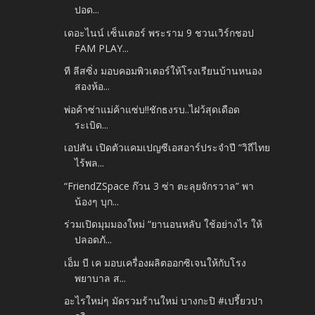
ปอด...
เดอะไนน์ เซ็นเตอร์ พระราม 9 ชวนเวิร์กชอป
FAM PLAY...
ที ลีสซิ่ง มอบคอมพิวเตอร์ให้โรงเรียนบ้านหนอง
สองห้อ...
พ่อค้าซ่าแม่ค้าแซ่บ!!ชักธงรบ..ไฝว้สุดเดือด
ระเบิด...
เอปสัน เปิดตัวแคมเปญซีเอสอาร์ประจำปี “วิถีไทย
ไร้พล...
“FriendZSpace ก๊วน 3 ซ่า ตะลุยจักรวาล” พา
น้องๆ บุก...
ร่วมเปิดมุมมองใหม่ “ยานอนหลับ ใช้อย่างไร ให้
ปลอดภั...
เอ็ม บี เค มอบเครื่องผลิตออกซิเจนให้กับโรง
พยาบาล ส...
อะไรใหม่ๆ มัดรวมร้านใหม่ บางกะปิ #เปรี้ยวปา