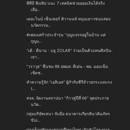
ทีทีบี ฟินทิป แนะ 7 เทคนิคช่วยออมเงินได้จริง
เลือ...
เดอะไนน์ เซ็นเตอร์ ติวานนท์ หนุนเยาวชนแสดง
นวัตกรรม...
#เพลงเศร้าประจำรุ่น "กุญแจรถอยู่ในบ้าน แต่
กุญแ...
"เต้ - ดีนาน - บลู ZOLAR" ร่วมเป็นตัวแทนศิลปิน-
เยา...
“วราวุธ” ชื่นชม 88 อพมส. ดีเด่น - พม. มอบเข็ม
เชิดช...
ทำความรู้จัก “เอสิเอส” ผู้กำกับซีรีส์วายกระแสแรง
L...
สจล. จัดงานสถาปนา "ก้าวสู่ปีที่ 66" จุดประกาย
นวัต...
กลุ่มบริษัทเสนา จับมือ ธนาคารเกียรตินาคินภัทร
ขับเ...
ปลดล็อกศักยภาพการศึกษาไทย! เปิดตัวโครงการ