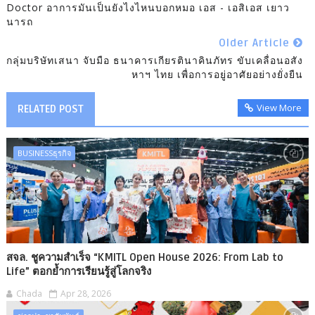
Doctor อาการมันเป็นยังไงไหนบอกหมอ เอส - เอสิเอส เยาว
นารถ
Older Article
กลุ่มบริษัทเสนา จับมือ ธนาคารเกียรตินาคินภัทร ขับเคลื่อนอสัง
หาฯ ไทย เพื่อการอยู่อาศัยอย่างยั่งยืน
View More
RELATED POST
BUSINESSธุรกิจ
สจล. ชูความสำเร็จ “KMITL Open House 2026: From Lab to
Life” ตอกย้ำการเรียนรู้สู่โลกจริง
Chada
Apr 28, 2026