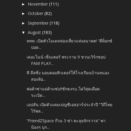
November
(111)
►
October
(82)
►
September
(118)
►
August
(183)
▼
ททท. เปิดตัวโมเดลท่องเที่ยวแห่งอนาคต! “ดีท็อกซ์
ปอด...
เดอะไนน์ เซ็นเตอร์ พระราม 9 ชวนเวิร์กชอป
FAM PLAY...
ที ลีสซิ่ง มอบคอมพิวเตอร์ให้โรงเรียนบ้านหนอง
สองห้อ...
พ่อค้าซ่าแม่ค้าแซ่บ!!ชักธงรบ..ไฝว้สุดเดือด
ระเบิด...
เอปสัน เปิดตัวแคมเปญซีเอสอาร์ประจำปี “วิถีไทย
ไร้พล...
“FriendZSpace ก๊วน 3 ซ่า ตะลุยจักรวาล” พา
น้องๆ บุก...