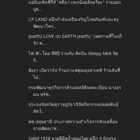
แอนิเมชันซีรีส์ “สติมา เณรน้อยอัจฉริยะ” ร่วมออก
บูธ...
CP LAND ผนึกกำลังเครือเจริญโภคภัณฑ์และทรู
พัฒนาโคร...
(earth) LOVE on EARTH (earth) "เทศกาลที่โลกก็
รัก ค...
ไฟ-ฟ้า โดย ทีทีบี ร่วมกับ ศิลปิน Sleepy Mint จัด
กิ...
พังงา-เปิดวาร์ป ร้านกาแฟคุณลุงทาเคชิ ร้านลับที่
ไม่...
กรมพัฒนาธุรกิจการค้าเผยสถิติจดทะเบียน นางอร
มน ทรัพ...
ประมงจังหวัดสุราษฎร์ธานีจัดกิจกรรมปล่อยพันธุ์
สัตว์...
พช.ปทุมธานี ประกาศความสำเร็จการขับเคลื่อน
งานพัฒนาช...
SIAM 1928 อวดฝีมือน้ำหอมไทย ผนึก 4 นักปรุง