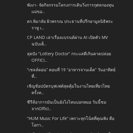
พังงา- จัดกิจกรรมโครงการเดินวิ่งการกุศลกองทุน
แม่ขอ...
ดร.หิมาลัย ผิวพรรณ ประธานที่ปรึกษามูลนิธิพระ
ราหู เ...
CP LAND เล่าเรื่องแบรนด์ผ่าน AI เปิดตัว MV
ฉบับเต็...
สุดปัง “Lottery Doctor” กระแสดีเกินคาดปล่อย
OFFICI...
“เชลล์ดอน” ตอนที่ 19 “อาหารจานเด็ด” วันอาทิตย์
ที่...
เชิญช้อปบัตรบุฟเฟต์สุดคุ้มในงานไทยเที่ยวไทย
ครั้งท...
ซีรีส์อาการมันเป็นยังไงไหนบอกหมอ วันนี้ชม
จากOffici...
“HUM Music For Life” เพราะทุกโน้ตที่คุณฟัง คือ
โอกา...