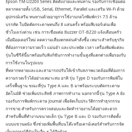
Epson TM-U220II Series ติดตั้งง่ายและทนทาน รองรับการเชื่อมต่อ
หลากหลายทั้ง USB, Serial, Ethernet, Parallel และเสริม Wi-Fi ด้วย
อุปกรณ์เสริม ทนทานด้วยอายุการใช้งานกลไกพิมพ์กว่า 7.5 ล้าน
บรรทัด ใบมีดตัดกระดาษทนถึง 8 แสนครั้ง พร้อมฟีเจอร์เด่นเพื่อ
ชั่วโมงเร่งด่วน เช่น การเชื่อมต่อ Buzzer OT-BZ20 แจ้งเตือนครัว
เมื่อมีออเดอร์ใหม่ ลดความเสี่ยงตกหล่นคำสั่งซื้อ เหมาะสำหรับธุรกิจ
ที่ต้องการความรวดเร็ว แม่นยำ และประหยัด เวลา เครื่องพิมพ์แต่ละ
รุ่นในซีรีส์นี้มาพร้อมกับฟังก์ชันการทำงานขั้นสูงที่แตกต่างเพื่อรองรับ
การใช้งานในรูปแบบ
ที่หลากหลายและและสามารถปรับให้เข้ากับสภาพแวดล้อมที่ต้องการ
ความรวดเร็วได้อย่างเหมาะสม อาทิ รุ่น Type D รองรับการพิมพ์ใบ
เสร็จพื้นฐาน ขณะที่รุ่น Type A และ B มาพร้อมระบบตัดกระดาษ
อัตโนมัติ ช่วยเพิ่มประสิทธิ ภาพการทำงาน นอกจากนี้รุ่น Type A ยัง
รองรับการพิมพ์กระดาษ Journal เพื่อจัดเก็บประวัติการทำธุรกรรม
การขาย สำหรับการตรวจสอบและจัดทำรายงานได้อย่างสะดวก
สำหรับพื้นที่ทำงานขนาดเล็ก รุ่น Type B และ D รองรับการติดตั้ง
แบบแขวนผนัง ซึ่งช่วยเพิ่มพื้นที่บนโต๊ะหรือเคาน์เตอร์สำหรับการจัด
เก็บอุปกรณ์ที่จำเป็นอื่น ๆ ได้อีกด้วย