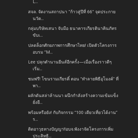
L...
สจล. จัดงานสถาปนา "ก้าวสู่ปีที่ 66" จุดประกาย
นวัต...
กลุ่มบริษัทเสนา จับมือ ธนาคารเกียรตินาคินภัทร
ขับเ...
ปลดล็อกศักยภาพการศึกษาไทย! เปิดตัวโครงการ
อบรม “M...
Lee ปลุกตำนานยีนส์อีกครั้ง—เมื่อเรื่องราวดีๆ
เริ่ม...
ชมฟรี! โขนรามเกียรติ์ ตอน “ทำลายพิธีอุโมงค์” ที่
พา...
ผลักดันสล่าล้านนา ผนึกกำลังสร้างความเข้มแข็ง
ยั่งยื...
พร้อมหรือยัง! กับกิจกรรม “100 เดียวเที่ยวได้งาน”
ร...
ติดอาวุธทางปัญญา!!อบจ.พังงาจัดโครงการเพิ่ม
ประสิทธิ...