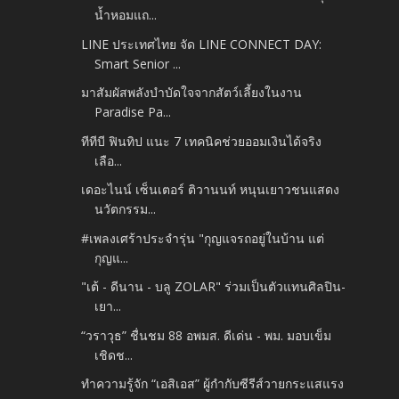
น้ำหอมแถ...
LINE ประเทศไทย จัด LINE CONNECT DAY:
Smart Senior ...
มาสัมผัสพลังบำบัดใจจากสัตว์เลี้ยงในงาน
Paradise Pa...
ทีทีบี ฟินทิป แนะ 7 เทคนิคช่วยออมเงินได้จริง
เลือ...
เดอะไนน์ เซ็นเตอร์ ติวานนท์ หนุนเยาวชนแสดง
นวัตกรรม...
#เพลงเศร้าประจำรุ่น "กุญแจรถอยู่ในบ้าน แต่
กุญแ...
"เต้ - ดีนาน - บลู ZOLAR" ร่วมเป็นตัวแทนศิลปิน-
เยา...
“วราวุธ” ชื่นชม 88 อพมส. ดีเด่น - พม. มอบเข็ม
เชิดช...
ทำความรู้จัก “เอสิเอส” ผู้กำกับซีรีส์วายกระแสแรง