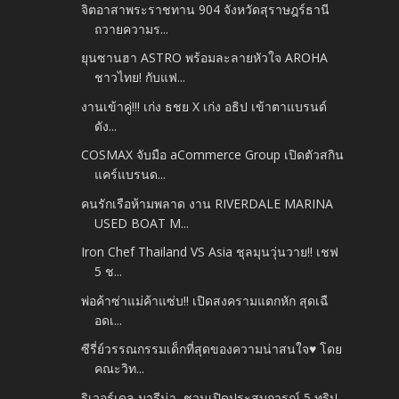
จิตอาสาพระราชทาน 904 จังหวัดสุราษฎร์ธานี
ถวายความร...
ยุนซานฮา ASTRO พร้อมละลายหัวใจ AROHA
ชาวไทย! กับแฟ...
งานเข้าคู่!!! เก่ง ธชย X เก่ง อธิป เข้าตาแบรนด์
ดัง...
COSMAX จับมือ aCommerce Group เปิดตัวสกิน
แคร์แบรนด...
คนรักเรือห้ามพลาด งาน RIVERDALE MARINA
USED BOAT M...
Iron Chef Thailand VS Asia ชุลมุนวุ่นวาย!! เชฟ
5 ช...
พ่อค้าซ่าแม่ค้าแซ่บ!! เปิดสงครามแตกหัก สุดเฉื
อดเ...
ซีรี่ย์วรรณกรรมเด็กที่สุดของความน่าสนใจ♥ โดย
คณะวิท...
ริเวอร์เดล มารีน่า ชวนเปิดประสบการณ์ 5 ทริป