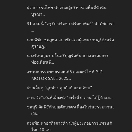
ผู้ว่าการรถไฟฯ นำคณะผู้บริหารลงพื้นที่หัวหิน
บูรณา...
31 ส.ค. นี้ “ครูรัก ศรัทธา ศรัทธาทิพย์” นำทัพดารา
...
นายพิชัย ชมภูพล สมาชิกสภาผู้แทนราษฎร์จังหวัด
สุราษฎ...
นางรัศนญพร มโนศรีบุญรัตธ์นายกสมาคมการ
ท่องเที่ยวเพื...
งานมหกรรมขายรถยนต์&มอเตอร์ไซค์ BIG
MOTOR SALE 2025...
ฝากเอ็นดู "ลูกช้าง ลูกม้าด้วยนะค๊าบ"
อบจ. จัด“เสน่ห์เมืองชล” ครั้งที่ 6 ตอน ได้รู้จักแล...
ชลบุรี จัดพิธีทำบุญตักบาตรเนื่องในวันธรรมสวนะ
(วัน...
กรมพัฒนาธุรกิจการค้า นำผู้ประกอบการแฟรนส์
ไทย 10 แบ...