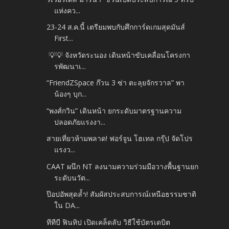
แห่งคว...
23-24 ส.ค.นี้ เตรียมพบกับศึกการ์ดเกมสุดมันส์
First...
💡💡 จังหวัดระนอง เดินหน้าขับเคลื่อนโครงกา
รพัฒนาเ...
“FriendZSpace ก๊วน 3 ซ่า ตะลุยจักรวาล” พา
น้องๆ บุก...
“พงศ์กวิน” เดินหน้า ยกระดับมาตรฐานความ
ปลอดภัยแรงงา...
สายเที่ยวห้ามพลาด! ฟอร์จูน โฮเทล กรุ๊ป จัดโปร
แรงว...
CAAT ผนึก NT ลงนามความร่วมมือวางพื้นฐานยก
ระดับนวัต...
ป๊อปอัพสุดล้ำ! สัมผัสประสบการณ์เหนือธรรมชาติ
ใน DA...
ทีทีบี ฟินทิป เปิดเคล็ดลับ วิธีใช้บัตรเดบิต