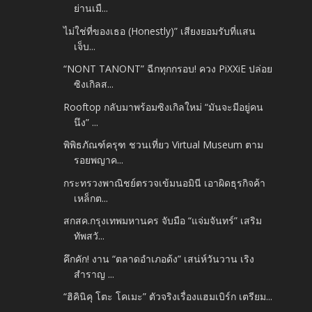
ย่านเมื...
ไม่ใช่ที่ของเธอ (Honestly)” เสียงยอมรับที่แสน
เจ็บ...
“NONT TANONT” ฉีกทุกกรอบ! ควง PiXXiE ปล่อย
ซิงเกิลส...
Rooftop กลับมาพร้อมซิงเกิลใหม่ “มันจะมีอยู่คน
นึง” ...
พิพิธภัณฑ์ครุฑ ชวนเที่ยว Virtual Museum ตาม
รอยพญาค...
กระทรวงพาณิชย์ตรวจเข้มนอมินี เอาผิดธุรกิจค้า
เหล็กต...
สกสค.กรุงเทพมหานคร จับมือ “แจ่มจันทร์” เสริม
ทัพสวั...
คึกคัก! งาน “ตลาดอำเภอด้ง” เสน่ห์วันวาน เริง
สำราญ ...
“ฮิคินิคุ โตะ โคเมะ” ตัวจริงเรื่องแฮมเบิร์ก เตรียม...