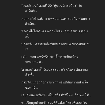
“เชลล์ดอน” ตอนที่ 20 “หุ่นยนต์กระป๋อง” วัน
อาทิตย์...
สมาคมกีฬาแห่งกรุงเทพมหานคร ร่วมกับ ศูนย์การ
ค้าเอ็ม...
พังงา-ปิ๊งไอเดียสร้างรายได้!!ตะลิงปลิงแปรรูปป้า
เพ็...
บางครั้ง…ความรักก็เริ่มต้นจากเพียง “ความฝัน” ที่
เร...
เต๋อ – จอย แชร์ทริป #เปรี้ยวปากกินเที่ยว
ขอนแก่น ม...
‘ดานอน’ ตอกย้ำวัฒนธรรมองค์กรในระดับสากล
เปิดพื้...
กรมพัฒนาธุรกิจการค้า ร่วมยินดีกับความสำเร็จ
ของ 40 ...
เอปสันส่งเครื่องพิมพ์ใบเสร็จซีรีส์ใหม่ เร็ว ทน ใช้...
ขอเชิญทุกท่านเข้าร่วมพิธีแห่องค์พระพิฆเนศใน