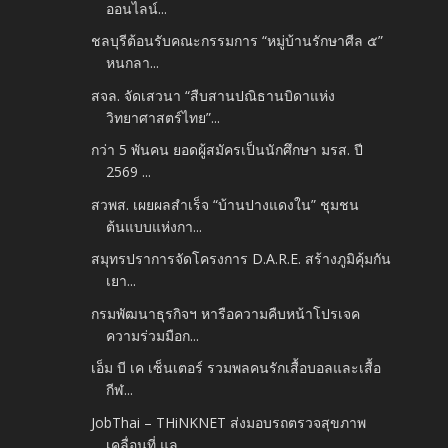
ออนไลน์...
ชลบุรีต้อนรับคณะกรรมการ “หมู่บ้านรักษาศีล ๕”
หนกลา...
สจล. จัดเสวนา “สืบสานปณิธานบิดาแห่ง
วิทยาศาสตร์ไทย”...
กว่า 5 พันคน ยอดผู้สมัครเป็นนักศึกษา มรส. ปี
2569 ...
สวพส. เผยผลสำเร็จ “บ้านปางแดงใน” ชุมชน
ต้นแบบแห่งกา...
สมุทรปราการจัดโครงการ D.A.R.E. สร้างภูมิคุ้มกัน
เยา...
กรมพัฒนาธุรกิจฯ หารือความคืบหน้าโปรเจค
ความร่วมมือก...
เอ็ม บี เค เซ็นเตอร์ รวมพลคนรักเสื้อบอลและเสื้อ
กีฬ...
JobThai – THiNKNET ส่งมอบรถตรวจสุขภาพ
เคลื่อนที่ แล...