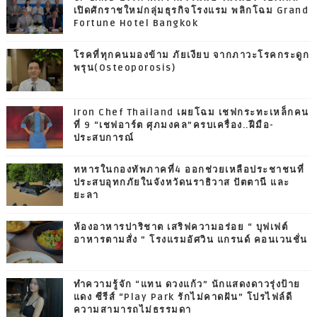
เปิดศักราชใหม่กลุ่มธุรกิจโรงแรม พลิกโฉม Grand
Fortune Hotel Bangkok
โรคที่ทุกคนมองข้าม ภัยเงียบ จากภาวะโรคกระดูก
พรุน(Osteoporosis)
Iron Chef Thailand เผยโฉม เชฟกระทะเหล็กคน
ที่ 9 “เชฟอาร์ต ศุภมงคล”ครบเครื่อง..ฝีมือ-
ประสบการณ์
ทหารในกองทัพภาคที่4 ออกช่วยเหลือประชาชนที่
ประสบอุทกภัยในจังหวัดนราธิวาส ปัตตานี และ
ยะลา
ห้องอาหารปาริชาต เสริฟความอร่อย “ บุฟเฟต์
อาหารตามสั่ง ” โรงแรมอัศวิน แกรนด์ คอนเวนชั่น
ทำความรู้จัก “แทน ดวงแก้ว” นักแสดงดาวรุ่งป้าย
แดง ซีรีส์ “Play Park รักไม่คาดฝัน” โปรไฟล์ดี
ความสามารถไม่ธรรมดา