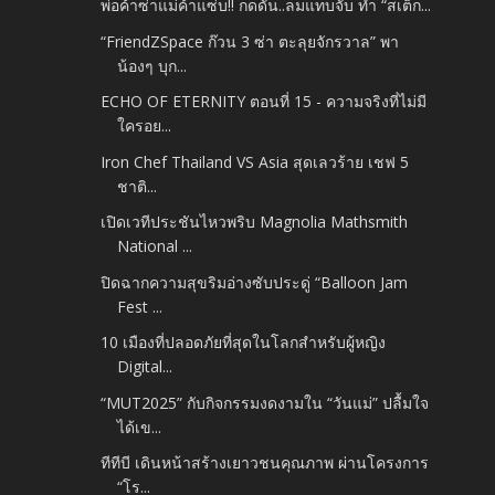
พ่อค้าซ่าแม่ค้าแซ่บ!! กดดัน..ลมแทบจับ ทำ “สเต็ก...
“FriendZSpace ก๊วน 3 ซ่า ตะลุยจักรวาล” พา
น้องๆ บุก...
ECHO OF ETERNITY ตอนที่ 15 - ความจริงที่ไม่มี
ใครอย...
Iron Chef Thailand VS Asia สุดเลวร้าย เชฟ 5
ชาติ...
เปิดเวทีประชันไหวพริบ Magnolia Mathsmith
National ...
ปิดฉากความสุขริมอ่างซับประดู่ “Balloon Jam
Fest ...
10 เมืองที่ปลอดภัยที่สุดในโลกสำหรับผู้หญิง
Digital...
“MUT2025” กับกิจกรรมงดงามใน “วันแม่” ปลื้มใจ
ได้เข...
ทีทีบี เดินหน้าสร้างเยาวชนคุณภาพ ผ่านโครงการ
“โร...