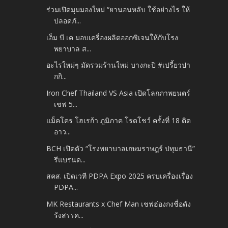
ร่วมเปิดมุมมองใหม่ “ยานอนหลับ ใช้อย่างไร ให้
ปลอดภั...
เอ็ม บี เค มอบเครื่องผลิตออกซิเจนให้กับโรง
พยาบาล ส...
อะไรใหม่ๆ มัดรวมร้านใหม่ บางกะปิ #เปรี้ยวปา
กกิ...
Iron Chef Thailand VS Asia เปิดโลกภาพยนตร์
เชฟ 5...
แม็คโคร โฮเรก้า ภูมิภาค โรดโชว์ ครั้งที่ 18 ติด
อาว...
BCH เปิดตัว “โรงพยาบาลเกษมราษฎร์ ปทุมธานี”
รีแบรนด...
สคส. เปิดเวที PDPA Expo 2025 ครบเครื่องเรื่อง
PDPA...
MK Restaurants x Chef Man เชฟฮ่องกงชื่อดัง
รังสรรค...