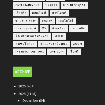
ENTERTAINMENT
ข่าวสาร
BUSINESSธุรกิจ
เรื่องดีๆ
ผลิตภัณฑ์
ทัวร์ไหนดี
ข่าวสาร สาระ
สุขภาพ
เทคโนโลยี
อาหารสุขภาพ
MV
ท่องเที่ยว
เทรนด์ฮิต
โรงพยาบาลเฉพาะทาง
VIDEO
แฟชั่นไอดอล
ข่าวประชาสัมพันธ
ZOOM
INSTRUCTION TOOL
LIVE CLIP
เรื่องดี
ARCHIVE
2026
(404)
►
2025
(1148)
▼
December
(84)
►