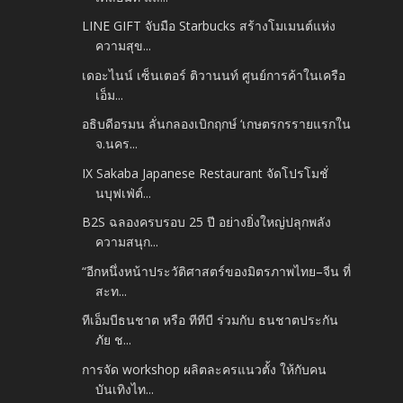
LINE GIFT จับมือ Starbucks สร้างโมเมนต์แห่ง
ความสุข...
เดอะไนน์ เซ็นเตอร์ ติวานนท์ ศูนย์การค้าในเครือ
เอ็ม...
อธิบดีอรมน ลั่นกลองเบิกฤกษ์ ‘เกษตรกรรายแรกใน
จ.นคร...
IX Sakaba Japanese Restaurant จัดโปรโมชั่
นบุฟเฟ่ต์...
B2S ฉลองครบรอบ 25 ปี อย่างยิ่งใหญ่ปลุกพลัง
ความสนุก...
“อีกหนึ่งหน้าประวัติศาสตร์ของมิตรภาพไทย–จีน ที่
สะท...
ทีเอ็มบีธนชาต หรือ ทีทีบี ร่วมกับ ธนชาตประกัน
ภัย ช...
การจัด workshop ผลิตละครแนวตั้ง ให้กับคน
บันเทิงไท...