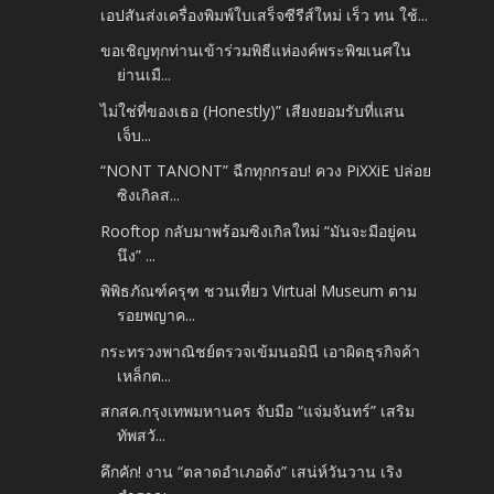
เอปสันส่งเครื่องพิมพ์ใบเสร็จซีรีส์ใหม่ เร็ว ทน ใช้...
ขอเชิญทุกท่านเข้าร่วมพิธีแห่องค์พระพิฆเนศใน
ย่านเมื...
ไม่ใช่ที่ของเธอ (Honestly)” เสียงยอมรับที่แสน
เจ็บ...
“NONT TANONT” ฉีกทุกกรอบ! ควง PiXXiE ปล่อย
ซิงเกิลส...
Rooftop กลับมาพร้อมซิงเกิลใหม่ “มันจะมีอยู่คน
นึง” ...
พิพิธภัณฑ์ครุฑ ชวนเที่ยว Virtual Museum ตาม
รอยพญาค...
กระทรวงพาณิชย์ตรวจเข้มนอมินี เอาผิดธุรกิจค้า
เหล็กต...
สกสค.กรุงเทพมหานคร จับมือ “แจ่มจันทร์” เสริม
ทัพสวั...
คึกคัก! งาน “ตลาดอำเภอด้ง” เสน่ห์วันวาน เริง