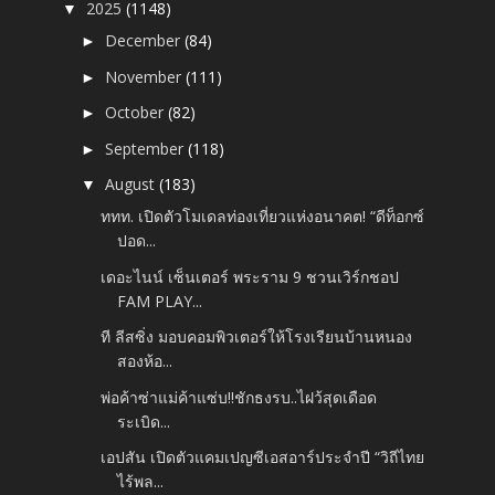
2025
(1148)
▼
December
(84)
►
November
(111)
►
October
(82)
►
September
(118)
►
August
(183)
▼
ททท. เปิดตัวโมเดลท่องเที่ยวแห่งอนาคต! “ดีท็อกซ์
ปอด...
เดอะไนน์ เซ็นเตอร์ พระราม 9 ชวนเวิร์กชอป
FAM PLAY...
ที ลีสซิ่ง มอบคอมพิวเตอร์ให้โรงเรียนบ้านหนอง
สองห้อ...
พ่อค้าซ่าแม่ค้าแซ่บ!!ชักธงรบ..ไฝว้สุดเดือด
ระเบิด...
เอปสัน เปิดตัวแคมเปญซีเอสอาร์ประจำปี “วิถีไทย
ไร้พล...