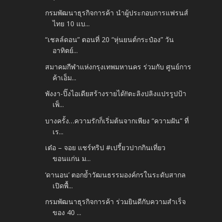
กรมพัฒนาธุรกิจการค้า นำผู้ประกอบการแฟรนส์
ไทย 10 แบ...
“เชลล์ดอน” ตอนที่ 20 “หุ่นยนต์กระป๋อง” วัน
อาทิตย์...
สมาคมกีฬาแห่งกรุงเทพมหานคร ร่วมกับ ศูนย์การ
ค้าเอ็ม...
พังงา-ปิ๊งไอเดียสร้างรายได้!!ตะลิงปลิงแปรรูปป้า
เพ็...
บางครั้ง…ความรักก็เริ่มต้นจากเพียง “ความฝัน” ที่
เร...
เต๋อ – จอย แชร์ทริป #เปรี้ยวปากกินเที่ยว
ขอนแก่น ม...
‘ดานอน’ ตอกย้ำวัฒนธรรมองค์กรในระดับสากล
เปิดพื้...
กรมพัฒนาธุรกิจการค้า ร่วมยินดีกับความสำเร็จ
ของ 40 ...