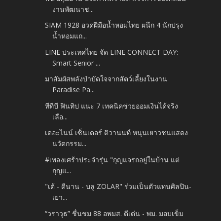
งานพัฒนาช...
SIAM 1928 อวดฝีมือน้ำหอมไทย ผนึก 4 นักปรุง
น้ำหอมแถ...
LINE ประเทศไทย จัด LINE CONNECT DAY:
Smart Senior ...
มาสัมผัสพลังบำบัดใจจากสัตว์เลี้ยงในงาน
Paradise Pa...
ทีทีบี ฟินทิป แนะ 7 เทคนิคช่วยออมเงินได้จริง
เลือ...
เดอะไนน์ เซ็นเตอร์ ติวานนท์ หนุนเยาวชนแสดง
นวัตกรรม...
#เพลงเศร้าประจำรุ่น "กุญแจรถอยู่ในบ้าน แต่
กุญแ...
"เต้ - ดีนาน - บลู ZOLAR" ร่วมเป็นตัวแทนศิลปิน-
เยา...
“วราวุธ” ชื่นชม 88 อพมส. ดีเด่น - พม. มอบเข็ม