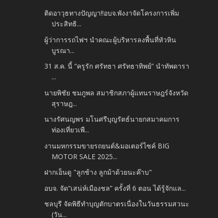
ติดอาวุธทางปัญญา!!อบจ.พังงาจัดโครงการเพิ่ม
ประสิทธิ...
ผู้ว่าการรถไฟฯ นำคณะผู้บริหารลงพื้นที่หัวหิน
บูรณา...
31 ส.ค. นี้ “ครูรัก ศรัทธา ศรัทธาทิพย์” นำทัพดารา
...
นายพิชัย ชมภูพล สมาชิกสภาผู้แทนราษฎร์จังหวัด
สุราษฎ...
นางรัศนญพร มโนศรีบุญรัตธ์นายกสมาคมการ
ท่องเที่ยวเพื...
งานมหกรรมขายรถยนต์&มอเตอร์ไซค์ BIG
MOTOR SALE 2025...
ฝากเอ็นดู "ลูกช้าง ลูกม้าด้วยนะค๊าบ"
อบจ. จัด“เสน่ห์เมืองชล” ครั้งที่ 6 ตอน ได้รู้จักแล...
ชลบุรี จัดพิธีทำบุญตักบาตรเนื่องในวันธรรมสวนะ
(วัน...