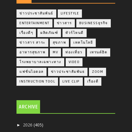
ข่าวประชาสัมพันธ์
LIFESTYLE
ENTERTAINMENT
ข่าวสาร
BUSINESSธุรกิจ
เรื่องดีๆ
ผลิตภัณฑ์
ทัวร์ไหนดี
ข่าวสาร สาระ
สุขภาพ
เทคโนโลยี
อาหารสุขภาพ
MV
ท่องเที่ยว
เทรนด์ฮิต
โรงพยาบาลเฉพาะทาง
VIDEO
แฟชั่นไอดอล
ข่าวประชาสัมพันธ
ZOOM
INSTRUCTION TOOL
LIVE CLIP
เรื่องดี
ARCHIVE
2026
(405)
►