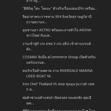
สำราญ ...
“ฮิคินิคุ โตะ โคเมะ” ตัวจริงเรื่องแฮมเบิร์ก เตรียม...
จิตอาสาพระราชทาน 904 จังหวัดสุราษฎร์ธานี
ถวายความร...
ยุนซานฮา ASTRO พร้อมละลายหัวใจ AROHA
ชาวไทย! กับแฟ...
งานเข้าคู่!!! เก่ง ธชย X เก่ง อธิป เข้าตาแบรนด์
ดัง...
COSMAX จับมือ aCommerce Group เปิดตัวสกิน
แคร์แบรนด...
คนรักเรือห้ามพลาด งาน RIVERDALE MARINA
USED BOAT M...
Iron Chef Thailand VS Asia ชุลมุนวุ่นวาย!! เชฟ
5 ช...
พ่อค้าซ่าแม่ค้าแซ่บ!! เปิดสงครามแตกหัก สุดเฉื
อดเ...
ซีรี่ย์วรรณกรรมเด็กที่สุดของความน่าสนใจ♥ โดย