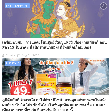
ENTERTAINMENT
เตรียมพบกับ...การแสดงโขนสุดยิ่งใหญ่แห่งปี เรื่อง รามเกียรติ์ ตอน
สีดา 12 สิงหาคม นี้ เปิดจำหน่ายบัตรที่ไทยทิคเก็ตเมเจอร์
Chada
Aug 01, 2026
LIFESTYLE
ภูมิคุ้มกันดี ผิวสวยใส ตาไม่ล้า! “บีไชน์” ชวนดูแลตัวเองครบในหน้า
ฝนด้วย “ไบโอ โปร ซี” จัดโปรโมชั่นสุดพิเศษแบบซอง ซื้อ 1 แถม 1
เพียง 49 บาท ที่เซเว่น อีเลฟเว่น ถึง 23 ส.ค. นี้