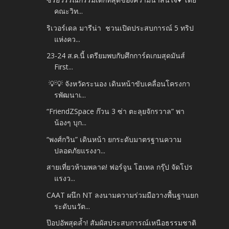
คณะวิท...
ริเวอร์เดล มารีน่า ชวนเปิดประสบการณ์ 5 ทริป
แห่งคว...
23-24 ส.ค.นี้ เตรียมพบกับศึกการ์ดเกมสุดมันส์
First...
💡💡 จังหวัดระนอง เดินหน้าขับเคลื่อนโครงกา
รพัฒนาเ...
“FriendZSpace ก๊วน 3 ซ่า ตะลุยจักรวาล” พา
น้องๆ บุก...
“พงศ์กวิน” เดินหน้า ยกระดับมาตรฐานความ
ปลอดภัยแรงงา...
สายเที่ยวห้ามพลาด! ฟอร์จูน โฮเทล กรุ๊ป จัดโปร
แรงว...
CAAT ผนึก NT ลงนามความร่วมมือวางพื้นฐานยก
ระดับนวัต...
ป๊อปอัพสุดล้ำ! สัมผัสประสบการณ์เหนือธรรมชาติ