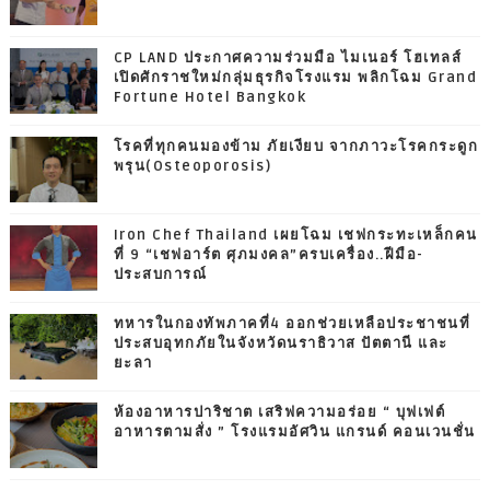
CP LAND ประกาศความร่วมมือ ไมเนอร์ โฮเทลส์
เปิดศักราชใหม่กลุ่มธุรกิจโรงแรม พลิกโฉม Grand
Fortune Hotel Bangkok
โรคที่ทุกคนมองข้าม ภัยเงียบ จากภาวะโรคกระดูก
พรุน(Osteoporosis)
Iron Chef Thailand เผยโฉม เชฟกระทะเหล็กคน
ที่ 9 “เชฟอาร์ต ศุภมงคล”ครบเครื่อง..ฝีมือ-
ประสบการณ์
ทหารในกองทัพภาคที่4 ออกช่วยเหลือประชาชนที่
ประสบอุทกภัยในจังหวัดนราธิวาส ปัตตานี และ
ยะลา
ห้องอาหารปาริชาต เสริฟความอร่อย “ บุฟเฟต์
อาหารตามสั่ง ” โรงแรมอัศวิน แกรนด์ คอนเวนชั่น