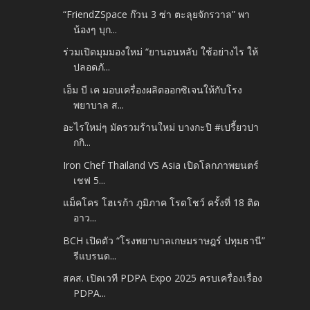
“FriendZSpace ก๊วน 3 ซ่า ตะลุยจักรวาล” พา
น้องๆ บุก...
ร่วมเปิดมุมมองใหม่ “ยานอนหลับ ใช้อย่างไร ให้
ปลอดภั...
เอ็ม บี เค มอบเครื่องผลิตออกซิเจนให้กับโรง
พยาบาล ส...
อะไรใหม่ๆ มัดรวมร้านใหม่ บางกะปิ #เปรี้ยวปา
กกิ...
Iron Chef Thailand VS Asia เปิดโลกภาพยนตร์
เชฟ 5...
แม็คโคร โฮเรก้า ภูมิภาค โรดโชว์ ครั้งที่ 18 ติด
อาว...
BCH เปิดตัว “โรงพยาบาลเกษมราษฎร์ ปทุมธานี”
รีแบรนด...
สคส. เปิดเวที PDPA Expo 2025 ครบเครื่องเรื่อง
PDPA...