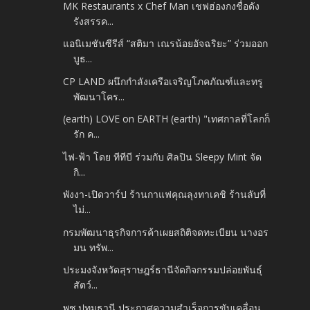
MK Restaurants x Chef Man เชฟฮ่องกงชื่อดัง
รังสรรค...
แอนิเมชันซีรีส์ “สติมา เณรน้อยอัจฉริยะ” ร่วมออก
บูธ...
CP LAND ผนึกกำลังเครือเจริญโภคภัณฑ์และทรู
พัฒนาโคร...
(earth) LOVE on EARTH (earth) "เทศกาลที่โลกก็
รัก ค...
ไฟ-ฟ้า โดย ทีทีบี ร่วมกับ ศิลปิน Sleepy Mint จัด
กิ...
พังงา-เปิดวาร์ป ร้านกาแฟคุณลุงทาเคชิ ร้านลับที่
ไม่...
กรมพัฒนาธุรกิจการค้าเผยสถิติจดทะเบียน นางอร
มน ทรัพ...
ประมงจังหวัดสุราษฎร์ธานีจัดกิจกรรมปล่อยพันธุ์
สัตว์...
พช.ปทุมธานี ประกาศความสำเร็จการขับเคลื่อน