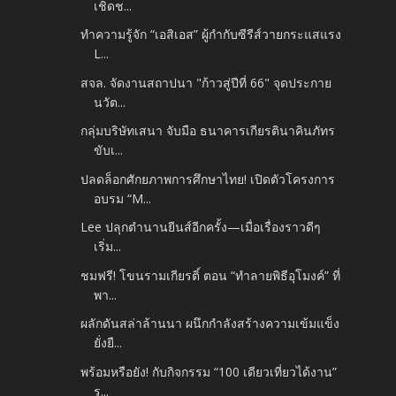
เชิดช...
ทำความรู้จัก “เอสิเอส” ผู้กำกับซีรีส์วายกระแสแรง
L...
สจล. จัดงานสถาปนา "ก้าวสู่ปีที่ 66" จุดประกาย
นวัต...
กลุ่มบริษัทเสนา จับมือ ธนาคารเกียรตินาคินภัทร
ขับเ...
ปลดล็อกศักยภาพการศึกษาไทย! เปิดตัวโครงการ
อบรม “M...
Lee ปลุกตำนานยีนส์อีกครั้ง—เมื่อเรื่องราวดีๆ
เริ่ม...
ชมฟรี! โขนรามเกียรติ์ ตอน “ทำลายพิธีอุโมงค์” ที่
พา...
ผลักดันสล่าล้านนา ผนึกกำลังสร้างความเข้มแข็ง
ยั่งยื...
พร้อมหรือยัง! กับกิจกรรม “100 เดียวเที่ยวได้งาน”
ร...