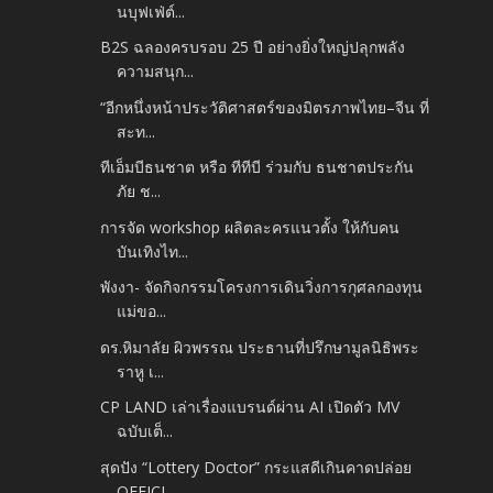
นบุฟเฟ่ต์...
B2S ฉลองครบรอบ 25 ปี อย่างยิ่งใหญ่ปลุกพลัง
ความสนุก...
“อีกหนึ่งหน้าประวัติศาสตร์ของมิตรภาพไทย–จีน ที่
สะท...
ทีเอ็มบีธนชาต หรือ ทีทีบี ร่วมกับ ธนชาตประกัน
ภัย ช...
การจัด workshop ผลิตละครแนวตั้ง ให้กับคน
บันเทิงไท...
พังงา- จัดกิจกรรมโครงการเดินวิ่งการกุศลกองทุน
แม่ขอ...
ดร.หิมาลัย ผิวพรรณ ประธานที่ปรึกษามูลนิธิพระ
ราหู เ...
CP LAND เล่าเรื่องแบรนด์ผ่าน AI เปิดตัว MV
ฉบับเต็...
สุดปัง “Lottery Doctor” กระแสดีเกินคาดปล่อย
OFFICI...