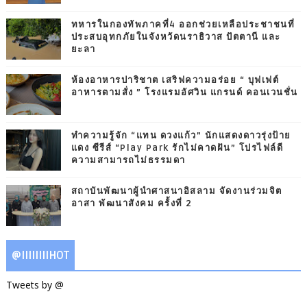
ทหารในกองทัพภาคที่4 ออกช่วยเหลือประชาชนที่
ประสบอุทกภัยในจังหวัดนราธิวาส ปัตตานี และ
ยะลา
ห้องอาหารปาริชาต เสริฟความอร่อย “ บุฟเฟต์
อาหารตามสั่ง ” โรงแรมอัศวิน แกรนด์ คอนเวนชั่น
ทำความรู้จัก “แทน ดวงแก้ว” นักแสดงดาวรุ่งป้าย
แดง ซีรีส์ “Play Park รักไม่คาดฝัน” โปรไฟล์ดี
ความสามารถไม่ธรรมดา
สถาบันพัฒนาผู้นำศาสนาอิสลาม จัดงานร่วมจิต
อาสา พัฒนาสังคม ครั้งที่ 2
@IIIIIIIIHOT
Tweets by @