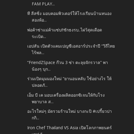
FAM PLAY...
ที ลีสซิ่ง มอบคอมพิวเตอร์ให้โรงเรียนบ้านหนอง
สองห้อ...
พ่อค้าซ่าแม่ค้าแซ่บ!!ชักธงรบ..ไฝว้สุดเดือด
ระเบิด...
เอปสัน เปิดตัวแคมเปญซีเอสอาร์ประจำปี “วิถีไทย
ไร้พล...
“FriendZSpace ก๊วน 3 ซ่า ตะลุยจักรวาล” พา
น้องๆ บุก...
ร่วมเปิดมุมมองใหม่ “ยานอนหลับ ใช้อย่างไร ให้
ปลอดภั...
เอ็ม บี เค มอบเครื่องผลิตออกซิเจนให้กับโรง
พยาบาล ส...
อะไรใหม่ๆ มัดรวมร้านใหม่ บางกะปิ #เปรี้ยวปา
กกิ...
Iron Chef Thailand VS Asia เปิดโลกภาพยนตร์