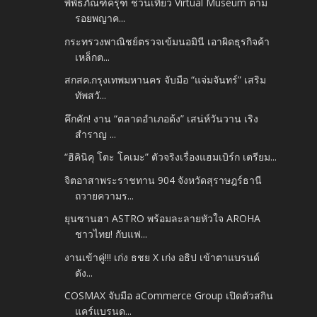
พิพิธภัณฑ์ครุฑ ชวนเที่ยว Virtual Museum ตาม
รอยพญาค...
กระทรวงพาณิชย์ตรวจเข้มนอมินี เอาผิดธุรกิจค้า
เหล็กต...
สกสค.กรุงเทพมหานคร จับมือ “แจ่มจันทร์” เสริม
ทัพสวั...
คึกคัก! งาน “ตลาดอำเภอด้ง” เสน่ห์วันวาน เริง
สำราญ ...
“ฮิคินิคุ โตะ โคเมะ” ตัวจริงเรื่องแฮมเบิร์ก เตรียม...
จิตอาสาพระราชทาน 904 จังหวัดสุราษฎร์ธานี
ถวายความร...
ยุนซานฮา ASTRO พร้อมละลายหัวใจ AROHA
ชาวไทย! กับแฟ...
งานเข้าคู่!!! เก่ง ธชย X เก่ง อธิป เข้าตาแบรนด์
ดัง...
COSMAX จับมือ aCommerce Group เปิดตัวสกิน
แคร์แบรนด...