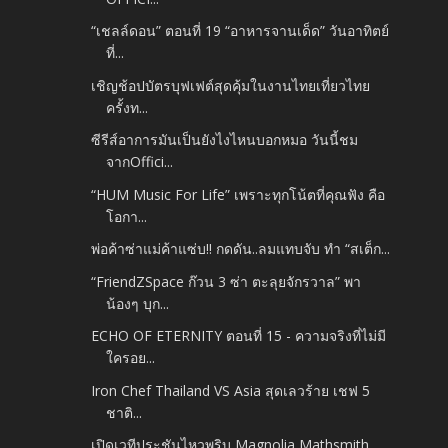
“เชลล์ดอน” ตอนที่ 19 “อาหารจานเด็ด” วันอาทิตย์
ที่...
เชิญช้อปบัตรบุฟเฟต์สุดคุ้มในงานไทยเที่ยวไทย
ครั้งท...
ซีรีส์อาการมันเป็นยังไงไหนบอกหมอ วันนี้ชม
จากOffici...
“HUM Music For Life” เพราะทุกโน้ตที่คุณฟัง คือ
โอกา...
พ่อค้าซ่าแม่ค้าแซ่บ!! กดดัน..ลมแทบจับ ทำ “สเต็ก...
“FriendZSpace ก๊วน 3 ซ่า ตะลุยจักรวาล” พา
น้องๆ บุก...
ECHO OF ETERNITY ตอนที่ 15 - ความจริงที่ไม่มี
ใครอย...
Iron Chef Thailand VS Asia สุดเลวร้าย เชฟ 5
ชาติ...
เปิดเวทีประชันไหวพริบ Magnolia Mathsmith