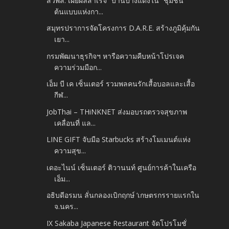
สวพส. เผยผลสำเร็จ “บ้านปางแดงใน” ชุมชน
ต้นแบบแห่งกา...
สมุทรปราการจัดโครงการ D.A.R.E. สร้างภูมิคุ้มกัน
เยา...
กรมพัฒนาธุรกิจฯ หารือความคืบหน้าโปรเจค
ความร่วมมือก...
เอ็ม บี เค เซ็นเตอร์ รวมพลคนรักเสื้อบอลและเสื้อ
กีฬ...
JobThai – THiNKNET ส่งมอบรถตรวจสุขภาพ
เคลื่อนที่ แล...
LINE GIFT จับมือ Starbucks สร้างโมเมนต์แห่ง
ความสุข...
เดอะไนน์ เซ็นเตอร์ ติวานนท์ ศูนย์การค้าในเครือ
เอ็ม...
อธิบดีอรมน ลั่นกลองเบิกฤกษ์ ‘เกษตรกรรายแรกใน
จ.นคร...
IX Sakaba Japanese Restaurant จัดโปรโมชั่