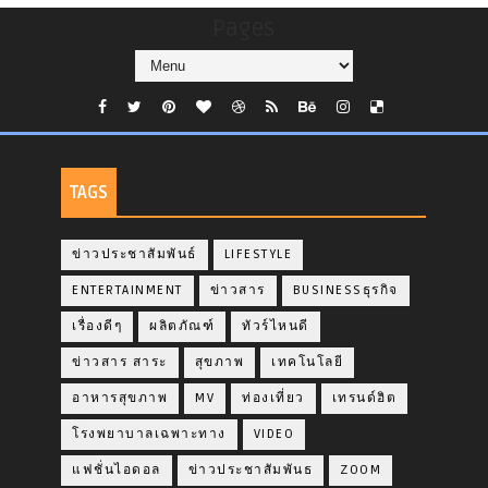
Pages
TAGS
ข่าวประชาสัมพันธ์
LIFESTYLE
ENTERTAINMENT
ข่าวสาร
BUSINESSธุรกิจ
เรื่องดีๆ
ผลิตภัณฑ์
ทัวร์ไหนดี
ข่าวสาร สาระ
สุขภาพ
เทคโนโลยี
อาหารสุขภาพ
MV
ท่องเที่ยว
เทรนด์ฮิต
โรงพยาบาลเฉพาะทาง
VIDEO
แฟชั่นไอดอล
ข่าวประชาสัมพันธ
ZOOM