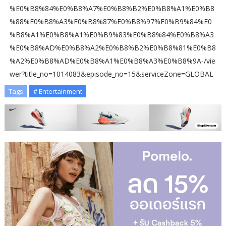
%E0%B8%84%E0%B8%A7%E0%B8%B2%E0%B8%A1%E0%B8
%88%E0%B8%A3%E0%B8%87%E0%B8%97%E0%B9%84%E0
%B8%A1%E0%B8%A1%E0%B9%83%E0%B8%84%E0%B8%A3
%E0%B8%AD%E0%B8%A2%E0%B8%B2%E0%B8%81%E0%B8
%A2%E0%B8%AD%E0%B8%A1%E0%B8%A3%E0%B8%9A-/vie
wer?title_no=1014083&episode_no=15&serviceZone=GLOBAL
Tags
# Entertainment