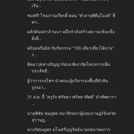
เริ่ม...
ชมฟรี! โขนรามเกียรติ์ ตอน “ทำลายพิธีอุโมงค์” ที่
พา...
ผลักดันสล่าล้านนา ผนึกกำลังสร้างความเข้มแข็ง
ยั่งยื...
พร้อมหรือยัง! กับกิจกรรม “100 เดียวเที่ยวได้งาน”
ร...
ติดอาวุธทางปัญญา!!อบจ.พังงาจัดโครงการเพิ่ม
ประสิทธิ...
ผู้ว่าการรถไฟฯ นำคณะผู้บริหารลงพื้นที่หัวหิน
บูรณา...
31 ส.ค. นี้ “ครูรัก ศรัทธา ศรัทธาทิพย์” นำทัพดารา
...
นายพิชัย ชมภูพล สมาชิกสภาผู้แทนราษฎร์จังหวัด
สุราษฎ...
นางรัศนญพร มโนศรีบุญรัตธ์นายกสมาคมการ