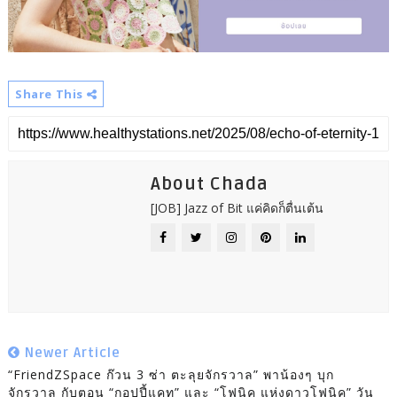
Share This
About Chada
[JOB] Jazz of Bit แค่คิดก็ตื่นเต้น
Newer Article
“FriendZSpace ก๊วน 3 ซ่า ตะลุยจักรวาล” พาน้องๆ บุก
จักรวาล กับตอน “กอปปี้แคท” และ “โฟนิค แห่งดาวโฟนิค” วัน