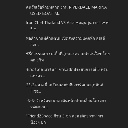
คนรักเรือห้ามพลาด งาน RIVERDALE MARINA
USED BOAT M...
Iron Chef Thailand VS Asia ชุลมุนวุ่นวาย!! เชฟ
5 ช...
พ่อค้าซ่าแม่ค้าแซ่บ!! เปิดสงครามแตกหัก สุดเฉื
อดเ...
ซีรี่ย์วรรณกรรมเด็กที่สุดของความน่าสนใจ♥ โดย
คณะวิท...
ริเวอร์เดล มารีน่า ชวนเปิดประสบการณ์ 5 ทริป
แห่งคว...
23-24 ส.ค.นี้ เตรียมพบกับศึกการ์ดเกมสุดมันส์
First...
💡💡 จังหวัดระนอง เดินหน้าขับเคลื่อนโครงกา
รพัฒนาเ...
“FriendZSpace ก๊วน 3 ซ่า ตะลุยจักรวาล” พา
น้องๆ บุก...