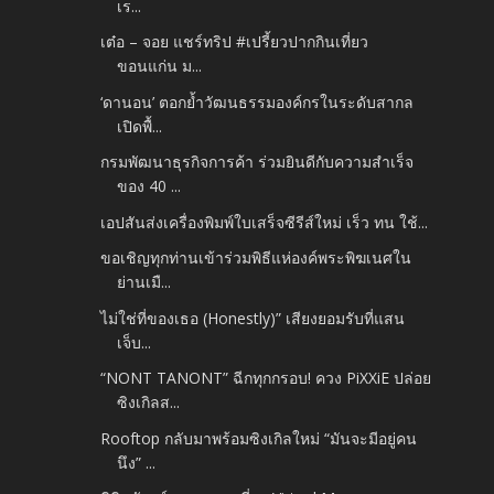
เร...
เต๋อ – จอย แชร์ทริป #เปรี้ยวปากกินเที่ยว
ขอนแก่น ม...
‘ดานอน’ ตอกย้ำวัฒนธรรมองค์กรในระดับสากล
เปิดพื้...
กรมพัฒนาธุรกิจการค้า ร่วมยินดีกับความสำเร็จ
ของ 40 ...
เอปสันส่งเครื่องพิมพ์ใบเสร็จซีรีส์ใหม่ เร็ว ทน ใช้...
ขอเชิญทุกท่านเข้าร่วมพิธีแห่องค์พระพิฆเนศใน
ย่านเมื...
ไม่ใช่ที่ของเธอ (Honestly)” เสียงยอมรับที่แสน
เจ็บ...
“NONT TANONT” ฉีกทุกกรอบ! ควง PiXXiE ปล่อย
ซิงเกิลส...
Rooftop กลับมาพร้อมซิงเกิลใหม่ “มันจะมีอยู่คน
นึง” ...