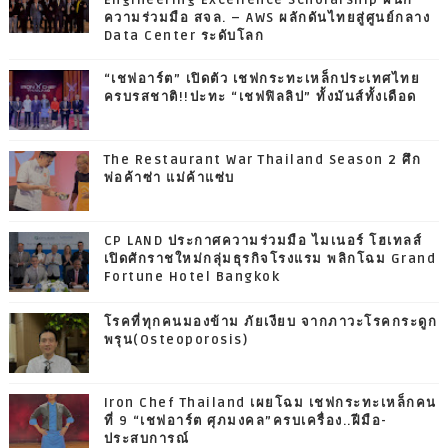
ความร่วมมือ สจล. – AWS ผลักดันไทยสู่ศูนย์กลาง
Data Center ระดับโลก
“เชฟอาร์ต” เปิดตัว เชฟกระทะเหล็กประเทศไทย
ครบรสชาติ!!ปะทะ “เชฟฟิลลิป” ทั้งมันส์ทั้งเดือด
The Restaurant War Thailand Season 2 ศึก
พ่อค้าซ่า แม่ค้าแซ่บ
CP LAND ประกาศความร่วมมือ ไมเนอร์ โฮเทลส์
เปิดศักราชใหม่กลุ่มธุรกิจโรงแรม พลิกโฉม Grand
Fortune Hotel Bangkok
โรคที่ทุกคนมองข้าม ภัยเงียบ จากภาวะโรคกระดูก
พรุน(Osteoporosis)
Iron Chef Thailand เผยโฉม เชฟกระทะเหล็กคน
ที่ 9 “เชฟอาร์ต ศุภมงคล”ครบเครื่อง..ฝีมือ-
ประสบการณ์