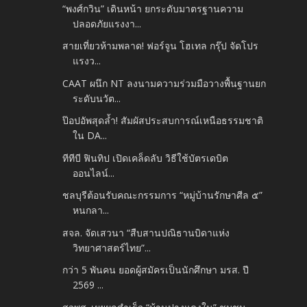
“พงศ์กวิน” เดินหน้า ยกระดับมาตรฐานความ
ปลอดภัยแรงงา...
สายเที่ยวห้ามพลาด! ฟอร์จูน โฮเทล กรุ๊ป จัดโปร
แรงว...
CAAT ผนึก NT ลงนามความร่วมมือวางพื้นฐานยก
ระดับนวัต...
ป๊อปอัพสุดล้ำ! สัมผัสประสบการณ์เหนือธรรมชาติ
ใน DA...
ทีทีบี ฟินทิป เปิดเคล็ดลับ วิธีใช้บัตรเดบิต
ออนไลน์...
ชลบุรีต้อนรับคณะกรรมการ “หมู่บ้านรักษาศีล ๕”
หนกลา...
สจล. จัดเสวนา “สืบสานปณิธานบิดาแห่ง
วิทยาศาสตร์ไทย”...
กว่า 5 พันคน ยอดผู้สมัครเป็นนักศึกษา มรส. ปี
2569 ...