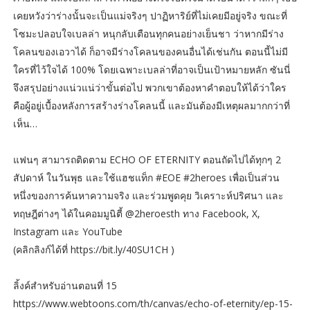
เคยหวังว่าร่างนั้นจะเป็นแม่จริงๆ ปาฏิหาริย์ที่ไม่เคยมีอยู่จริง ขณะที่
โซมะปลอบใจเบลล่า หนุกลับเตือนทุกคนอย่างเย็นชา ว่าหากมีร่าง
โคลนของเอวาได้ ก็อาจมีร่างโคลนของคนอื่นได้เช่นกัน ตอนนี้ไม่มี
ใครที่ไว้ใจได้ 100% โดยเฉพาะเบลล่าที่อาจเป็นเป้าหมายหลัก ซันนี่
จึงสรุปอย่างแน่วแน่ว่าขั้นต่อไป พวกเขาต้องหาคำตอบให้ได้ว่าใคร
คือผู้อยู่เบื้องหลังการสร้างร่างโคลนนี้ และมันต้องมีเหตุผลมากกว่าที่
เห็น…
แฟนๆ สามารถติดตาม ECHO OF ETERNITY ตอนถัดไปได้ทุกๆ 2
สัปดาห์ ในวันพุธ และใช้แฮชแท็ก #EOE #2heroes เพื่อเป็นส่วน
หนึ่งของการค้นหาความจริง และร่วมพูดคุย วิเคราะห์ปริศนา และ
ทฤษฎีต่างๆ ได้ในคอมมูนิตี้ @2heroesth ทาง Facebook, X,
Instagram และ YouTube
(คลิกลิงก์ได้ที่ https://bit.ly/40SU1CH )
ลิ้งค์สำหรับอ่านตอนที่ 15
https://www.webtoons.com/th/canvas/echo-of-eternity/ep-15-