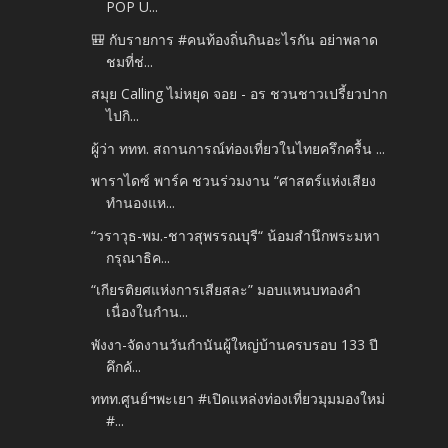
POP U...
🎒 กับรายการ #คนท้องถิ่นกินอะไรกัน อย่าพลาด
ชมที่ช่...
สมุย Calling ไม่หยุด จอย - อร ชวนชาวเปรี้ยวปาก
ไปกิ...
ผู้ว่า ททท. สถานการณ์ท่องเที่ยวในไทยครึกครื้น ...
พาราไดซ์ พาร์ค ชวนร่วมงาน “ศาสตร์แห่งเสียง
ทำนองแห...
“วราวุธ-พม.-ชาวสุพรรณบุรี“ น้อมสำนึกพระมหา
กรุณาธิค...
“เกียรติยศแห่งการเสียสละ” มอบแหนบทองคำ
เนื่องในกำน...
พังงา-จัดงานวันกำนันผู้ใหญ่บ้านครบรอบ 133 ปี
คึกคั...
ททท.ศูนย์ฯพะเยา #เปิดแหล่งท่องเที่ยวมุมมองใหม่
#...