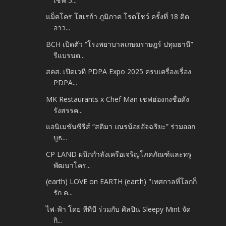
เชฟ 5...
แม็คโคร โฮเรก้า ภูมิภาค โรดโชว์ ครั้งที่ 18 ติด
อาว...
BCH เปิดตัว “โรงพยาบาลเกษมราษฎร์ ปทุมธานี”
รีแบรนด...
สคส. เปิดเวที PDPA Expo 2025 ครบเครื่องเรื่อง
PDPA...
MK Restaurants x Chef Man เชฟฮ่องกงชื่อดัง
รังสรรค...
แอนิเมชันซีรีส์ “สติมา เณรน้อยอัจฉริยะ” ร่วมออก
บูธ...
CP LAND ผนึกกำลังเครือเจริญโภคภัณฑ์และทรู
พัฒนาโคร...
(earth) LOVE on EARTH (earth) "เทศกาลที่โลกก็
รัก ค...
ไฟ-ฟ้า โดย ทีทีบี ร่วมกับ ศิลปิน Sleepy Mint จัด
กิ...