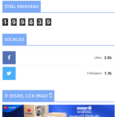
TOTAL PAGEVIEWS
1
9
9
8
3
9
SOCIALIZE
3.5k
Likes
1.7k
Followers
IF DESIRE, CICK IMAGE 👇