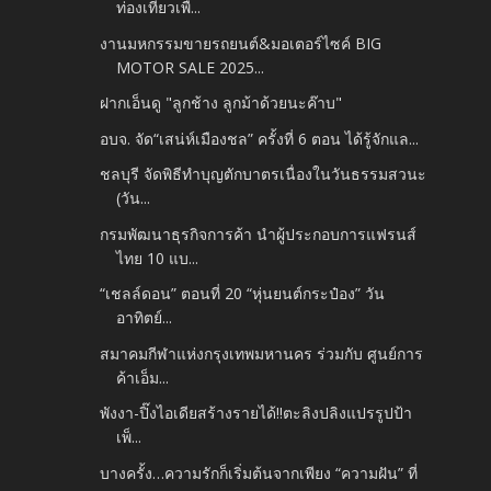
ท่องเที่ยวเพื...
งานมหกรรมขายรถยนต์&มอเตอร์ไซค์ BIG
MOTOR SALE 2025...
ฝากเอ็นดู "ลูกช้าง ลูกม้าด้วยนะค๊าบ"
อบจ. จัด“เสน่ห์เมืองชล” ครั้งที่ 6 ตอน ได้รู้จักแล...
ชลบุรี จัดพิธีทำบุญตักบาตรเนื่องในวันธรรมสวนะ
(วัน...
กรมพัฒนาธุรกิจการค้า นำผู้ประกอบการแฟรนส์
ไทย 10 แบ...
“เชลล์ดอน” ตอนที่ 20 “หุ่นยนต์กระป๋อง” วัน
อาทิตย์...
สมาคมกีฬาแห่งกรุงเทพมหานคร ร่วมกับ ศูนย์การ
ค้าเอ็ม...
พังงา-ปิ๊งไอเดียสร้างรายได้!!ตะลิงปลิงแปรรูปป้า
เพ็...
บางครั้ง…ความรักก็เริ่มต้นจากเพียง “ความฝัน” ที่