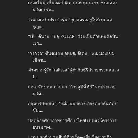
เดอะไนน์ เซ็นเตอร์ ติวานนท์ หนุนเยาวชนแสดง
นวัตกรรม...
#เพลงเศร้าประจำรุ่น "กุญแจรถอยู่ในบ้าน แต่
กุญแ...
"เต้ - ดีนาน - บลู ZOLAR" ร่วมเป็นตัวแทนศิลปิน-
เยา...
“วราวุธ” ชื่นชม 88 อพมส. ดีเด่น - พม. มอบเข็ม
เชิดช...
ทำความรู้จัก “เอสิเอส” ผู้กำกับซีรีส์วายกระแสแรง
L...
สจล. จัดงานสถาปนา "ก้าวสู่ปีที่ 66" จุดประกาย
นวัต...
กลุ่มบริษัทเสนา จับมือ ธนาคารเกียรตินาคินภัทร
ขับเ...
ปลดล็อกศักยภาพการศึกษาไทย! เปิดตัวโครงการ
อบรม “M...
Lee ปลุกตำนานยีนส์อีกครั้ง—เมื่อเรื่องราวดีๆ