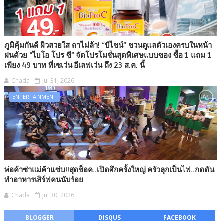
ภูมิคุ้มกันดี ผิวสวยใส ตาไม่ล้า! “บีไชน์” ชวนดูแลตัวเองครบในหน้า
ฝนด้วย “ไบโอ โปร ซี” จัดโปรโมชั่นสุดพิเศษแบบซอง ซื้อ 1 แถม 1
เพียง 49 บาท ที่เซเว่น อีเลฟเว่น ถึง 23 ส.ค. นี้
Chada
Jul 31, 2026
ENTERTAINMENT
พ่อค้าซ่าแม่ค้าแซ่บ!!สุดช็อค..เปิดศึกครั้งใหญ่ ครัวลุกเป็นไฟ..กดดัน
ทำอาหารเสิร์ฟคนนับร้อย
Chada
Jul 30, 2026
BLOGGER
DISQUS
FACEBOOK