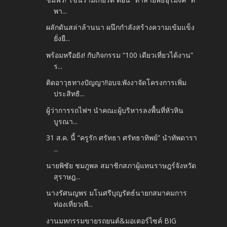
พา...
ผลักดันสล่าล้านนา ผนึกกำลังสร้างความเข้มแข็ง
ยั่งยื...
พร้อมหรือยัง! กับกิจกรรม “100 เดียวเที่ยวได้งาน”
ร...
ติดอาวุธทางปัญญา!!อบจ.พังงาจัดโครงการเพิ่ม
ประสิทธิ...
ผู้ว่าการรถไฟฯ นำคณะผู้บริหารลงพื้นที่หัวหิน
บูรณา...
31 ส.ค. นี้ “ครูรัก ศรัทธา ศรัทธาทิพย์” นำทัพดารา
...
นายพิชัย ชมภูพล สมาชิกสภาผู้แทนราษฎร์จังหวัด
สุราษฎ...
นางรัศนญพร มโนศรีบุญรัตธ์นายกสมาคมการ
ท่องเที่ยวเพื...
งานมหกรรมขายรถยนต์&มอเตอร์ไซค์ BIG