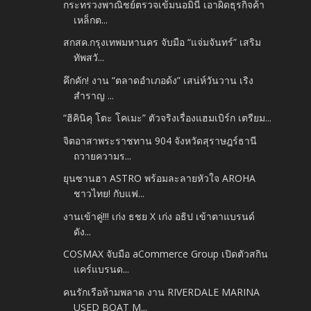
กระทรวงพาณิชย์ตรวจเข้มนอมินี เอาผิดธุรกิจค้า
เหล็กต...
สกสค.กรุงเทพมหานคร จับมือ “แจ่มจันทร์” เสริม
ทัพสวั...
คึกคัก! งาน “ตลาดอำเภอด้ง” เสน่ห์วันวาน เริง
สำราญ ...
“ฮิคินิคุ โตะ โคเมะ” ตัวจริงเรื่องแฮมเบิร์ก เตรียม...
จิตอาสาพระราชทาน 904 จังหวัดสุราษฎร์ธานี
ถวายความร...
ยุนซานฮา ASTRO พร้อมละลายหัวใจ AROHA
ชาวไทย! กับแฟ...
งานเข้าคู่!!! เก่ง ธชย X เก่ง อธิป เข้าตาแบรนด์
ดัง...
COSMAX จับมือ aCommerce Group เปิดตัวสกิน
แคร์แบรนด...
คนรักเรือห้ามพลาด งาน RIVERDALE MARINA
USED BOAT M...