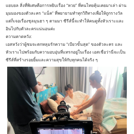
แยบยล สิ่งที่พิเศษคือการหยิบเรื่อง “หวย” ที่คนไทยคุ้นเคยมาเล่า ผ่าน
มุมมองของตัวละคร “แน็ค” ที่พยายามทำทุกวิถีทางเพื่อให้ถูกรางวัล
แต่ก็เจอเรื่องชุลมุนฮา ๆ ตามมา ซีรีส์นี้จะทำให้คนดูทั้งหัวเราะและ
อินไปกับตัวละครแน่นอนค่ะ
ความคาดหวัง:
เอสหวังว่าผู้ชมจะตกหลุมรักความ “เบียวขั้นสุด” ของตัวละคร และ
หัวเราะไปพร้อมกับความอบอุ่นที่แทรกอยู่ในเรื่อง เอสเชื่อว่านี่จะเป็น
ซีรีส์ที่สร้างรอยยิ้มและความสุขให้กับทุกคนได้จริง ๆ