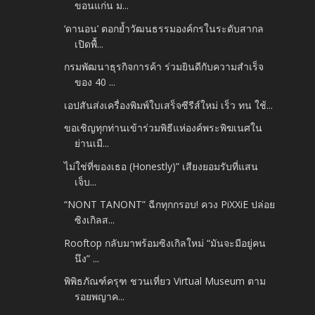
ขอนแก่น ม...
‘ดานอน’ ตอกย้ำวัฒนธรรมองค์กรในระดับสากล
เปิดพื้...
กรมพัฒนาธุรกิจการค้า ร่วมยินดีกับความสำเร็จ
ของ 40 ...
เอปสันส่งเครื่องพิมพ์ใบเสร็จซีรีส์ใหม่ เร็ว ทน ใช้...
ขอเชิญทุกท่านเข้าร่วมพิธีแห่องค์พระพิฆเนศใน
ย่านเมื...
ไม่ใช่ที่ของเธอ (Honestly)” เสียงยอมรับที่แสน
เจ็บ...
“NONT TANONT” ฉีกทุกกรอบ! ควง PiXXiE ปล่อย
ซิงเกิลส...
Rooftop กลับมาพร้อมซิงเกิลใหม่ “มันจะมีอยู่คน
นึง” ...
พิพิธภัณฑ์ครุฑ ชวนเที่ยว Virtual Museum ตาม
รอยพญาค...