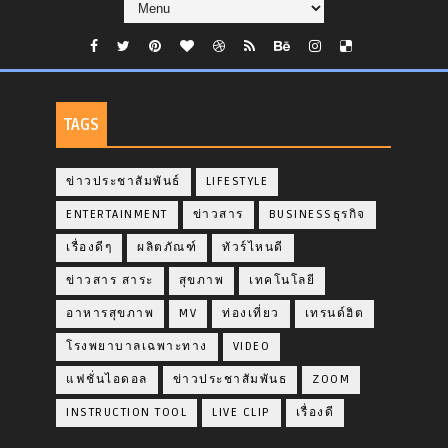
TAGS
ข่าวประชาสัมพันธ์
LIFESTYLE
ENTERTAINMENT
ข่าวสาร
BUSINESSธุรกิจ
เรื่องดีๆ
ผลิตภัณฑ์
ทัวร์ไหนดี
ข่าวสาร สาระ
สุขภาพ
เทคโนโลยี
อาหารสุขภาพ
MV
ท่องเที่ยว
เทรนด์ฮิต
โรงพยาบาลเฉพาะทาง
VIDEO
แฟชั่นไอดอล
ข่าวประชาสัมพันธ
ZOOM
INSTRUCTION TOOL
LIVE CLIP
เรื่องดี