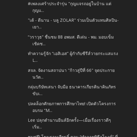
#เพลงเศร้าประจำรุ่น "กุญแจรถอยู่ในบ้าน แต่
กุญแ...
"เต้ - ดีนาน - บลู ZOLAR" ร่วมเป็นตัวแทนศิลปิน-
เยา...
“วราวุธ” ชื่นชม 88 อพมส. ดีเด่น - พม. มอบเข็ม
เชิดช...
ทำความรู้จัก “เอสิเอส” ผู้กำกับซีรีส์วายกระแสแรง
L...
สจล. จัดงานสถาปนา "ก้าวสู่ปีที่ 66" จุดประกาย
นวัต...
กลุ่มบริษัทเสนา จับมือ ธนาคารเกียรตินาคินภัทร
ขับเ...
ปลดล็อกศักยภาพการศึกษาไทย! เปิดตัวโครงการ
อบรม “M...
Lee ปลุกตำนานยีนส์อีกครั้ง—เมื่อเรื่องราวดีๆ
เริ่ม...
ชมฟรี! โขนรามเกียรติ์ ตอน “ทำลายพิธีอุโมงค์” ที่