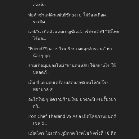
สองห้อ...
พ่อค้าซ่าแม่ค้าแซ่บ!!ชักธงรบ..ไฝว้สุดเดือด
ระเบิด...
เอปสัน เปิดตัวแคมเปญซีเอสอาร์ประจำปี “วิถีไทย
ไร้พล...
“FriendZSpace ก๊วน 3 ซ่า ตะลุยจักรวาล” พา
น้องๆ บุก...
ร่วมเปิดมุมมองใหม่ “ยานอนหลับ ใช้อย่างไร ให้
ปลอดภั...
เอ็ม บี เค มอบเครื่องผลิตออกซิเจนให้กับโรง
พยาบาล ส...
อะไรใหม่ๆ มัดรวมร้านใหม่ บางกะปิ #เปรี้ยวปา
กกิ...
Iron Chef Thailand VS Asia เปิดโลกภาพยนตร์
เชฟ 5...
แม็คโคร โฮเรก้า ภูมิภาค โรดโชว์ ครั้งที่ 18 ติด