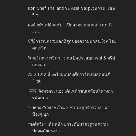
Iron Chef Thailand VS Asia ชุลมุนวุ่นวาย!! เชฟ
5 ช...
พ่อค้าซ่าแม่ค้าแซ่บ!! เปิดสงครามแตกหัก สุดเฉื
อดเ...
ซีรี่ย์วรรณกรรมเด็กที่สุดของความน่าสนใจ♥ โดย
คณะวิท...
ริเวอร์เดล มารีน่า ชวนเปิดประสบการณ์ 5 ทริป
แห่งคว...
23-24 ส.ค.นี้ เตรียมพบกับศึกการ์ดเกมสุดมันส์
First...
💡💡 จังหวัดระนอง เดินหน้าขับเคลื่อนโครงกา
รพัฒนาเ...
“FriendZSpace ก๊วน 3 ซ่า ตะลุยจักรวาล” พา
น้องๆ บุก...
“พงศ์กวิน” เดินหน้า ยกระดับมาตรฐานความ
ปลอดภัยแรงงา...