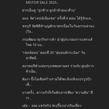
MOTOR SALE 2025...
ฝากเอ็นดู "ลูกช้าง ลูกม้าด้วยนะค๊าบ"
อบจ. จัด“เสน่ห์เมืองชล” ครั้งที่ 6 ตอน ได้รู้จักแล...
ชลบุรี จัดพิธีทำบุญตักบาตรเนื่องในวันธรรมสวนะ
(วัน...
กรมพัฒนาธุรกิจการค้า นำผู้ประกอบการแฟรนส์
ไทย 10 แบ...
“เชลล์ดอน” ตอนที่ 20 “หุ่นยนต์กระป๋อง” วัน
อาทิตย์...
สมาคมกีฬาแห่งกรุงเทพมหานคร ร่วมกับ ศูนย์การ
ค้าเอ็ม...
พังงา-ปิ๊งไอเดียสร้างรายได้!!ตะลิงปลิงแปรรูปป้า
เพ็...
บางครั้ง…ความรักก็เริ่มต้นจากเพียง “ความฝัน” ที่
เร...
เต๋อ – จอย แชร์ทริป #เปรี้ยวปากกินเที่ยว