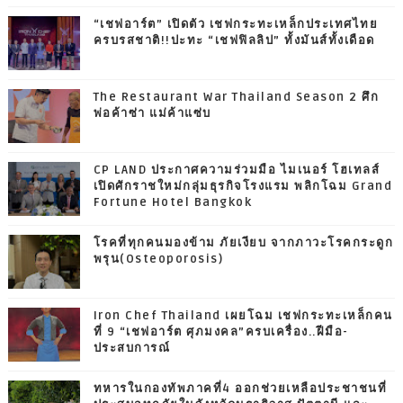
“เชฟอาร์ต” เปิดตัว เชฟกระทะเหล็กประเทศไทย
ครบรสชาติ!!ปะทะ “เชฟฟิลลิป” ทั้งมันส์ทั้งเดือด
The Restaurant War Thailand Season 2 ศึก
พ่อค้าซ่า แม่ค้าแซ่บ
CP LAND ประกาศความร่วมมือ ไมเนอร์ โฮเทลส์
เปิดศักราชใหม่กลุ่มธุรกิจโรงแรม พลิกโฉม Grand
Fortune Hotel Bangkok
โรคที่ทุกคนมองข้าม ภัยเงียบ จากภาวะโรคกระดูก
พรุน(Osteoporosis)
Iron Chef Thailand เผยโฉม เชฟกระทะเหล็กคน
ที่ 9 “เชฟอาร์ต ศุภมงคล”ครบเครื่อง..ฝีมือ-
ประสบการณ์
ทหารในกองทัพภาคที่4 ออกช่วยเหลือประชาชนที่