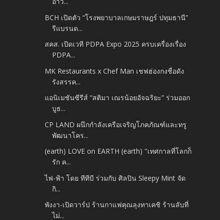
อาว...
BCH เปิดตัว “โรงพยาบาลเกษมราษฎร์ ปทุมธานี”
รีแบรนด...
สคส. เปิดเวที PDPA Expo 2025 ครบเครื่องเรื่อง
PDPA...
MK Restaurants x Chef Man เชฟฮ่องกงชื่อดัง
รังสรรค...
แอนิเมชันซีรีส์ “สติมา เณรน้อยอัจฉริยะ” ร่วมออก
บูธ...
CP LAND ผนึกกำลังเครือเจริญโภคภัณฑ์และทรู
พัฒนาโคร...
(earth) LOVE on EARTH (earth) "เทศกาลที่โลกก็
รัก ค...
ไฟ-ฟ้า โดย ทีทีบี ร่วมกับ ศิลปิน Sleepy Mint จัด
กิ...
พังงา-เปิดวาร์ป ร้านกาแฟคุณลุงทาเคชิ ร้านลับที่
ไม่...