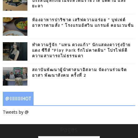
ประสบอุทกภัยในจังหวัดนราธิวาส ปัตตานี และ
ยะลา
ห้องอาหารปาริชาต เสริฟความอร่อย “ บุฟเฟต์
อาหารตามสั่ง ” โรงแรมอัศวิน แกรนด์ คอนเวนชั่น
ทำความรู้จัก “แทน ดวงแก้ว” นักแสดงดาวรุ่งป้าย
แดง ซีรีส์ “Play Park รักไม่คาดฝัน” โปรไฟล์ดี
ความสามารถไม่ธรรมดา
สถาบันพัฒนาผู้นำศาสนาอิสลาม จัดงานร่วมจิต
อาสา พัฒนาสังคม ครั้งที่ 2
@IIIIIIIIHOT
Tweets by @
Pages