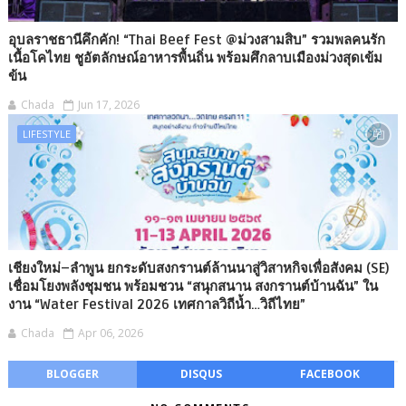
อุบลราชธานีคึกคัก! “Thai Beef Fest @ม่วงสามสิบ” รวมพลคนรัก
เนื้อโคไทย ชูอัตลักษณ์อาหารพื้นถิ่น พร้อมศึกลาบเมืองม่วงสุดเข้ม
ข้น
Chada
Jun 17, 2026
LIFESTYLE
เชียงใหม่–ลำพูน ยกระดับสงกรานต์ล้านนาสู่วิสาหกิจเพื่อสังคม (SE)
เชื่อมโยงพลังชุมชน พร้อมชวน “สนุกสนาน สงกรานต์บ้านฉัน” ใน
งาน “Water Festival 2026 เทศกาลวิถีน้ำ…วิถีไทย”
Chada
Apr 06, 2026
BLOGGER
DISQUS
FACEBOOK