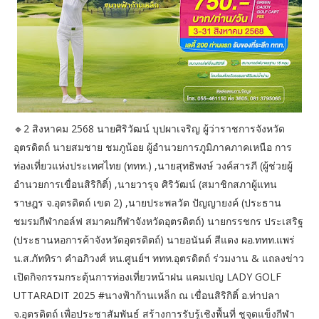
🔹2 สิงหาคม 2568 นายศิริวัฒน์ บุปผาเจริญ ผู้ว่าราชการจังหวัด
อุตรดิตถ์ นายสมชาย ชมภูน้อย ผู้อำนวยการภูมิภาคภาคเหนือ การ
ท่องเที่ยวแห่งประเทศไทย (ททท.) ,นายสุทธิพงษ์ วงค์สารภี (ผู้ช่วยผู้
อำนวยการเขื่อนสิริกิติ์) ,นายวารุจ ศิริวัฒน์ (สมาชิกสภาผู้แทน
ราษฎร จ.อุตรดิตถ์ เขต 2) ,นายประพลวัต ปัญญายงค์ (ประธาน
ชมรมกีฬากอล์ฟ สมาคมกีฬาจังหวัดอุตรดิตถ์) นายกรรชกร ประเสริฐ
(ประธานหอการค้าจังหวัดอุตรดิตถ์) นายอนันต์ สีแดง ผอ.ททท.แพร่
น.ส.ภัททิรา คำอภิวงศ์ หน.ศูนย์ฯ ททท.อุตรดิตถ์ ร่วมงาน & แถลงข่าว
เปิดกิจกรรมกระตุ้นการท่องเที่ยวหน้าฝน แคมเปญ LADY GOLF
UTTARADIT 2025 #นางฟ้าก้านเหล็ก ณ เขื่อนสิริกิติ์ อ.ท่าปลา
จ.อุตรดิตถ์ เพื่อประชาสัมพันธ์ สร้างการรับรู้เชิงพื้นที่ ชูจุดแข็งกีฬา