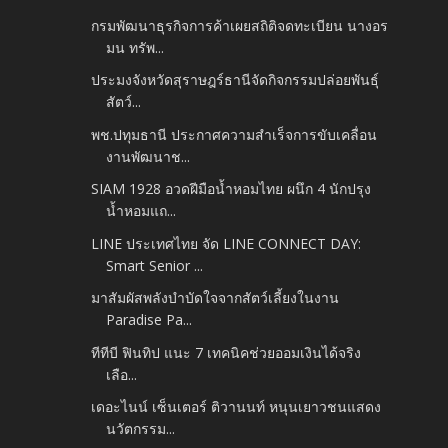
กรมพัฒนาธุรกิจการค้าเผยสถิติจดทะเบียน นางอร
มน ทรัพ...
ประมงจังหวัดสุราษฎร์ธานีจัดกิจกรรมปล่อยพันธุ์
สัตว์...
พช.ปทุมธานี ประกาศความสำเร็จการขับเคลื่อน
งานพัฒนาช...
SIAM 1928 อวดฝีมือน้ำหอมไทย ผนึก 4 นักปรุง
น้ำหอมแถ...
LINE ประเทศไทย จัด LINE CONNECT DAY:
Smart Senior ...
มาสัมผัสพลังบำบัดใจจากสัตว์เลี้ยงในงาน
Paradise Pa...
ทีทีบี ฟินทิป แนะ 7 เทคนิคช่วยออมเงินได้จริง
เลือ...
เดอะไนน์ เซ็นเตอร์ ติวานนท์ หนุนเยาวชนแสดง
นวัตกรรม...