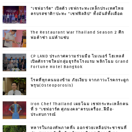
“เชฟอาร์ต” เปิดตัว เชฟกระทะเหล็กประเทศไทย
ครบรสชาติ!!ปะทะ “เชฟฟิลลิป” ทั้งมันส์ทั้งเดือด
The Restaurant War Thailand Season 2 ศึก
พ่อค้าซ่า แม่ค้าแซ่บ
CP LAND ประกาศความร่วมมือ ไมเนอร์ โฮเทลส์
เปิดศักราชใหม่กลุ่มธุรกิจโรงแรม พลิกโฉม Grand
Fortune Hotel Bangkok
โรคที่ทุกคนมองข้าม ภัยเงียบ จากภาวะโรคกระดูก
พรุน(Osteoporosis)
Iron Chef Thailand เผยโฉม เชฟกระทะเหล็กคน
ที่ 9 “เชฟอาร์ต ศุภมงคล”ครบเครื่อง..ฝีมือ-
ประสบการณ์
ทหารในกองทัพภาคที่4 ออกช่วยเหลือประชาชนที่