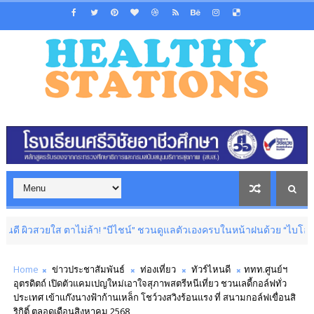
ตาไม่ล้า! “บีไชน์” ชวนดูแลตัวเองครบในหน้าฝนด้วย “ไบโอ โปร ซี” จัดโปรโมชั่นส
Home
ข่าวประชาสัมพันธ์
ท่องเที่ยว
ทัวร์ไหนดี
ททท.ศูนย์ฯ
อุตรดิตถ์ เปิดตัวแคมเปญใหม่เอาใจสุภาพสตรีหนีเที่ยว ชวนเลดี้กอล์ฟทั่ว
ประเทศ เข้าแก๊งนางฟ้าก้านเหล็ก โชว์วงสวิงร้อนแรง ที่ สนามกอล์ฟเขื่อนสิ
ริกิติ์ ตลอดเดือนสิงหาคม 2568