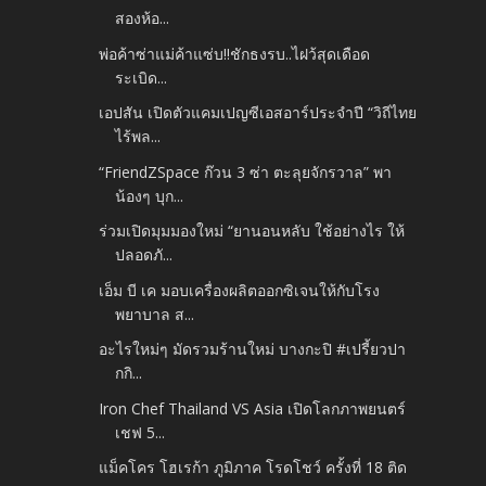
สองห้อ...
พ่อค้าซ่าแม่ค้าแซ่บ!!ชักธงรบ..ไฝว้สุดเดือด
ระเบิด...
เอปสัน เปิดตัวแคมเปญซีเอสอาร์ประจำปี “วิถีไทย
ไร้พล...
“FriendZSpace ก๊วน 3 ซ่า ตะลุยจักรวาล” พา
น้องๆ บุก...
ร่วมเปิดมุมมองใหม่ “ยานอนหลับ ใช้อย่างไร ให้
ปลอดภั...
เอ็ม บี เค มอบเครื่องผลิตออกซิเจนให้กับโรง
พยาบาล ส...
อะไรใหม่ๆ มัดรวมร้านใหม่ บางกะปิ #เปรี้ยวปา
กกิ...
Iron Chef Thailand VS Asia เปิดโลกภาพยนตร์
เชฟ 5...
แม็คโคร โฮเรก้า ภูมิภาค โรดโชว์ ครั้งที่ 18 ติด