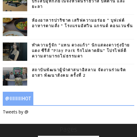
ประสบอุทกภัยในจังหวัดนราธิวาส ปัตตานี และ
ยะลา
ห้องอาหารปาริชาต เสริฟความอร่อย “ บุฟเฟต์
อาหารตามสั่ง ” โรงแรมอัศวิน แกรนด์ คอนเวนชั่น
ทำความรู้จัก “แทน ดวงแก้ว” นักแสดงดาวรุ่งป้าย
แดง ซีรีส์ “Play Park รักไม่คาดฝัน” โปรไฟล์ดี
ความสามารถไม่ธรรมดา
สถาบันพัฒนาผู้นำศาสนาอิสลาม จัดงานร่วมจิต
อาสา พัฒนาสังคม ครั้งที่ 2
@IIIIIIIIHOT
Tweets by @
Pages