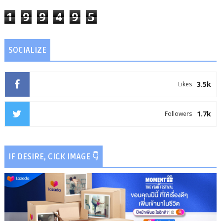
1
9
9
4
9
5
SOCIALIZE
3.5k
Likes
1.7k
Followers
IF DESIRE, CICK IMAGE 👇