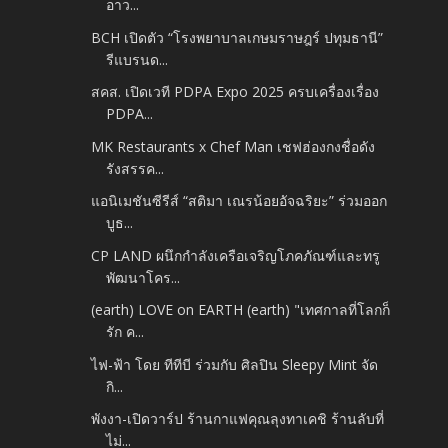
อาว...
BCH เปิดตัว “โรงพยาบาลเกษมราษฎร์ ปทุมธานี”
รีแบรนด...
สคส. เปิดเวที PDPA Expo 2025 ครบเครื่องเรื่อง
PDPA...
MK Restaurants x Chef Man เชฟฮ่องกงชื่อดัง
รังสรรค...
แอนิเมชันซีรีส์ “สติมา เณรน้อยอัจฉริยะ” ร่วมออก
บูธ...
CP LAND ผนึกกำลังเครือเจริญโภคภัณฑ์และทรู
พัฒนาโคร...
(earth) LOVE on EARTH (earth) "เทศกาลที่โลกก็
รัก ค...
ไฟ-ฟ้า โดย ทีทีบี ร่วมกับ ศิลปิน Sleepy Mint จัด
กิ...
พังงา-เปิดวาร์ป ร้านกาแฟคุณลุงทาเคชิ ร้านลับที่
ไม่...