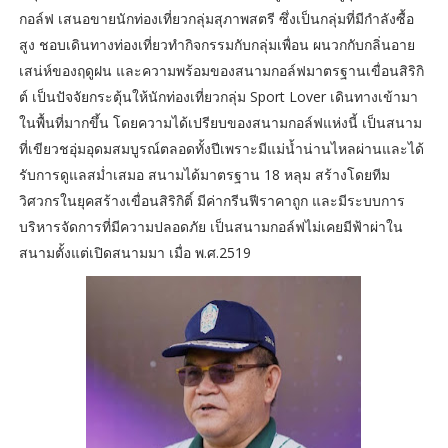
กอล์ฟ เสนอขายนักท่องเที่ยวกลุ่มสุภาพสตรี ซึ่งเป็นกลุ่มที่มีกำลังซื้อ
สูง ชอบเดินทางท่องเที่ยวทำกิจกรรมกับกลุ่มเพื่อน ผนวกกับกลิ่นอาย
เสน่ห์ของฤดูฝน และความพร้อมของสนามกอล์ฟมาตรฐานเขื่อนสิริกิ
ต์ เป็นปัจจัยกระตุ้นให้นักท่องเที่ยวกลุ่ม Sport Lover เดินทางเข้ามา
ในพื้นที่มากขึ้น โดยความได้เปรียบของสนามกอล์ฟแห่งนี้ เป็นสนาม
ที่เขียวชอุ่มอุดมสมบูรณ์ตลอดทั้งปีเพราะมีแม่น้ำน่านไหลผ่านและได้
รับการดูแลสม่ำเสมอ สนามได้มาตรฐาน 18 หลุม สร้างโดยทีม
วิศวกรในยุคสร้างเขื่อนสิริกิติ์ มีค่ากรีนฟีราคาถูก และมีระบบการ
บริหารจัดการที่มีความปลอดภัย เป็นสนามกอล์ฟไม่เคยมีฟ้าผ่าใน
สนามตั้งแต่เปิดสนามมา เมื่อ พ.ศ.2519