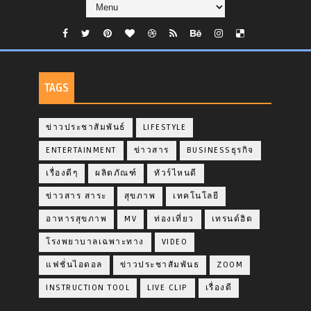
TAGS
ข่าวประชาสัมพันธ์
LIFESTYLE
ENTERTAINMENT
ข่าวสาร
BUSINESSธุรกิจ
เรื่องดีๆ
ผลิตภัณฑ์
ทัวร์ไหนดี
ข่าวสาร สาระ
สุขภาพ
เทคโนโลยี
อาหารสุขภาพ
MV
ท่องเที่ยว
เทรนด์ฮิต
โรงพยาบาลเฉพาะทาง
VIDEO
แฟชั่นไอดอล
ข่าวประชาสัมพันธ
ZOOM
INSTRUCTION TOOL
LIVE CLIP
เรื่องดี