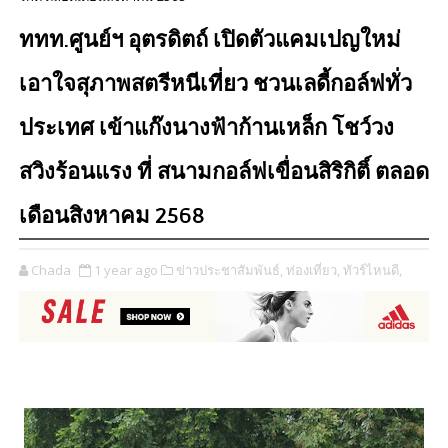
ททท.ศูนย์ฯ อุตรดิตถ์ เปิดตัวแคมเปญใหม่
เอาใจสุภาพสตรีหนีเที่ยว ชวนเลดี้กอล์ฟทั่ว
ประเทศ เข้าแก๊งนางฟ้าก้านเหล็ก โชว์วง
สวิงร้อนแรง ที่ สนามกอล์ฟเขื่อนสิริกิติ์ ตลอด
เดือนสิงหาคม 2568
Chada
1 year ago
ข่าวประชาสัมพันธ์,
ท่องเที่ยว,
ทัวร์ไหนดี,