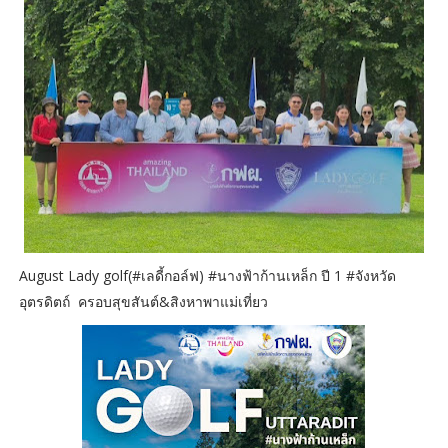
August Lady golf(#เลดี้กอล์ฟ) #นางฟ้าก้านเหล็ก ปี 1 #จังหวัด
อุตรดิตถ์ ครอบสุขสันต์&สิงหาพาแม่เที่ยว