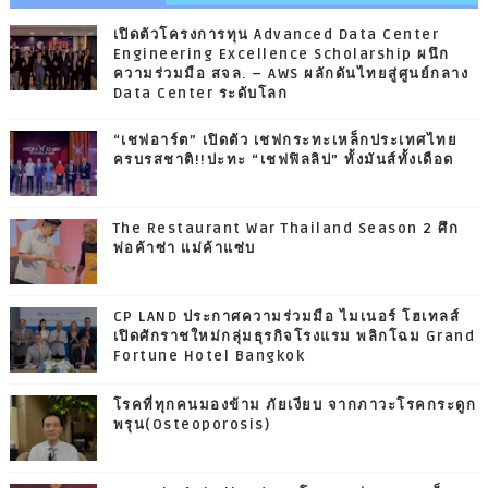
เปิดตัวโครงการทุน Advanced Data Center
Engineering Excellence Scholarship ผนึก
ความร่วมมือ สจล. – AWS ผลักดันไทยสู่ศูนย์กลาง
Data Center ระดับโลก
“เชฟอาร์ต” เปิดตัว เชฟกระทะเหล็กประเทศไทย
ครบรสชาติ!!ปะทะ “เชฟฟิลลิป” ทั้งมันส์ทั้งเดือด
The Restaurant War Thailand Season 2 ศึก
พ่อค้าซ่า แม่ค้าแซ่บ
CP LAND ประกาศความร่วมมือ ไมเนอร์ โฮเทลส์
เปิดศักราชใหม่กลุ่มธุรกิจโรงแรม พลิกโฉม Grand
Fortune Hotel Bangkok
โรคที่ทุกคนมองข้าม ภัยเงียบ จากภาวะโรคกระดูก
พรุน(Osteoporosis)