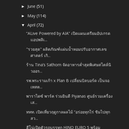
June
(51)
►
May
(114)
►
April
(72)
▼
“ALive Powered by AIA” เปิดแผนเตรียมอัปเกรด
แอปพลิเ...
"รวยสุด" ผลิตภัณฑ์แผ่นน้ำหอมปรับอากาศเลข
ศาสตร์ เกิ...
ร้าน Tina’s Sathorn จัดอาหารค่ำสุดพิเศษสไตล์นิ
วออร...
รพ.พระรามเก้า x Plan B เปลี่ยนบิลบอร์ด เป็นจอ
เทสต...
พาราไดซ์ พาร์ค ร่วมยินดี Piyanas ศูนย์รวมเครื่อง
เส...
ททท. เปิดเที่ยวฤดูกาลผลไม้ “อร่อยทุกไร่ ชิมไปทุก
สว...
ฮีโน่เปิดตัวรถบรรทุก HINO EURO 5 พร้อม