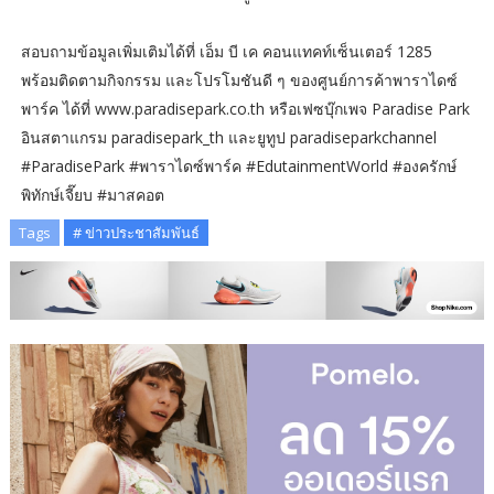
สอบถามข้อมูลเพิ่มเติมได้ที่ เอ็ม บี เค คอนแทคท์เซ็นเตอร์ 1285
พร้อมติดตามกิจกรรม และโปรโมชันดี ๆ ของศูนย์การค้าพาราไดซ์
พาร์ค ได้ที่ www.paradisepark.co.th หรือเฟซบุ๊กเพจ Paradise Park
อินสตาแกรม paradisepark_th และยูทูป paradiseparkchannel
#ParadisePark #พาราไดซ์พาร์ค #EdutainmentWorld #องครักษ์
พิทักษ์เจี๊ยบ #มาสคอต
Tags
# ข่าวประชาสัมพันธ์