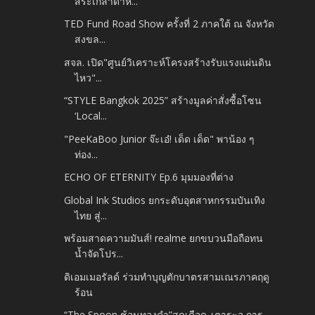
สระเกล้าดำห...
TED Fund Road Show ครั้งที่ 2 ภาคใต้ ณ จังหวัด
สงขล...
สจล. เปิด"ศูนย์วิเคราะห์โครงสร้างรับแรงแผ่นดิน
ไหว"...
“STYLE Bangkok 2025” สร้างมูลค่าสั่งซื้อโซน
‘Local...
"PeeKaBoo Junior จ๊ะเอ๋! เด็ด เด็ด" พาน้อง ๆ
ท่อง...
ECHO OF ETERNITY Ep.6 มุมมองที่ต่าง
Global Ink Studios ยกระดับอุตสาหกรรมบันเทิง
ไทย สู่...
พร้อมสาดความมันส์! realme ยกขบวนมือถือทน
น้ำจัดโปร...
ดิเอมเมอรัลด์ ร่วมทำบุญตักบาตรสามเณรภาคฤดู
ร้อน
“The Spoon ช้อนทองคำ”สุดเดือด..เตาระอุ การ