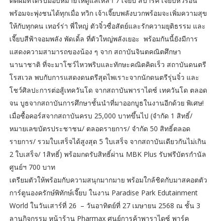
ตัดผมที่ได้รับมอบหมายให้ดูแลเหล่า 7 เจี๊ยบ สปาร์ค เจี๊ยบหัวร้อน
พร้อมจะพุ่งชนได้ทุกเมื่อ ทวิก เจ้าเจี๊ยบพลังบวกพร้อมจะเพิ่มความสุข
ให้กับทุกคน เทอร์ร่า พี่ใหญ่ ตัวจิ๋วซื่อสัตย์และรักความยุติธรรม และ
เจี๊ยบสีฟ้าจอมพลัง พัดเดิ้ล ที่ตัวใหญ่พลังเยอะ พร้อมกันนี้ยังมีการ
แสดงความสามารถของน้อง ๆ จาก สถาบันจินตคณิตศึกษา
นานาชาติ ที่จะมาโชว์ไหวพริบและทักษะคณิตคิดเร็ว สถาบันดนตรี
โรสเวล พบกับการแสดงดนตรีสุดไพเราะจากนักดนตรีรุ่นจิ๋ว และ
โชว์ศิลปะการต่อสู้เทควันโด จากสถาบันพาราไดซ์ เทควันโด ตลอด
จน บูธจากสถาบันการศึกษาชั้นนำที่มาออกบูธในงานอีกด้วย พิเศษ!
เมื่อซื้อคอร์สจากสถาบันครบ 25,000 บาทขึ้นไป (จำกัด 1 สิทธิ์/
หมายเลขบัตรประชาชน/ ตลอดรายการ/ จำกัด 50 สิทธิ์ตลอด
รายการ/ รวมใบเสร็จได้สูงสุด 5 ใบเสร็จ จากสถาบันเดียวกันไม่เกิน
2 ใบเสร็จ/ 1สิทธิ์) พร้อมกดรับสิทธิ์ผ่าน MBK Plus รับฟรีบัตรกำนัล
ศูนย์ฯ 700 บาท
เตรียมตัวให้พร้อมกับความสนุกมากมาย พร้อมใกล้ชิดกับมาสคอตตัว
การ์ตูนองครักษ์พิทักษ์เจี๊ยบ ในงาน Paradise Park Edutainment
World ในวันเสาร์ที่ 26 – วันอาทิตย์ที่ 27 เมษายน 2568 ณ ชั้น 3
ลานกิจกรรม หน้าร้าน Pharmax ศูนย์การค้าพาราไดซ์ พาร์ค