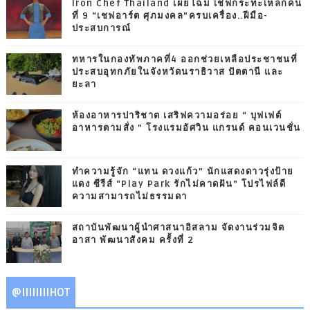
Iron Chef Thailand เผยโฉม เชฟกระทะเหล็กคน
ที่ 9 “เชฟอาร์ต ศุภมงคล”ครบเครื่อง..ฝีมือ-
ประสบการณ์
ทหารในกองทัพภาคที่4 ออกช่วยเหลือประชาชนที่
ประสบอุทกภัยในจังหวัดนราธิวาส ปัตตานี และ
ยะลา
ห้องอาหารปาริชาต เสริฟความอร่อย “ บุฟเฟต์
อาหารตามสั่ง ” โรงแรมอัศวิน แกรนด์ คอนเวนชั่น
ทำความรู้จัก “แทน ดวงแก้ว” นักแสดงดาวรุ่งป้าย
แดง ซีรีส์ “Play Park รักไม่คาดฝัน” โปรไฟล์ดี
ความสามารถไม่ธรรมดา
สถาบันพัฒนาผู้นำศาสนาอิสลาม จัดงานร่วมจิต
อาสา พัฒนาสังคม ครั้งที่ 2
@IIIIIIIIHOT