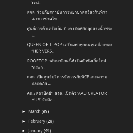
‘เทศ...
สจล. ร่วมกับสถาบันการพยาบาลศรีสวรินทิรา
สภากาชาดไท...
ศูนย์การค้าเครือเอ็ม บี เค เปิดพิกัดจุดสรงน้ำพระ
เ...
QUEEN OF T-POP เตรียมพาทุกคนหูเคลือบทอง
“HER VERS...
ROOFTOP กลับมาอีกครั้ง! เปิดตัวซิงเกิ้ลใหม่
“ตระก...
สจล. เปิดศูนย์บริหารจัดการภัยพิบัติและความ
ปลอดภัย ...
คณะสถาปัตย์ฯ สจล. เปิดตัว ‘AAD CREATOR
HUB’ จับมือ...
March
(89)
►
February
(28)
►
January
(49)
►