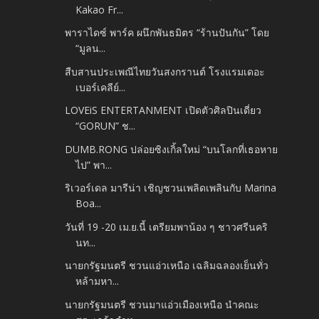
Kakao Fr...
พาราไดซ์ พาร์ค ผนึกพันธมิตร “ร้านปันกัน” โดย
“มูลน...
สืบสานประเพณีไทยวันสงกรานต์ โรงแรมเดอะ
เบอร์เคลีย์...
LOVEiS ENTERTANMENT เปิดตัวศิลปินเดี่ยว
“GORUN” ช...
DUMB.RONG ปล่อยซิงเกิ้ลใหม่ “บนโลกที่เธอหาย
ไป” พา...
ริเวอร์เดล มารีน่า เชิญชวนเพลิดเพลินกับ Marina
Boa...
วันที่ 19 -20 เม.ย.นี้ เตรียมพาน้อง ๆ ชาวศรีนคริ
นท...
นายกรัฐมนตรี ชวนแอ่วเหนือ เฉลิมฉลองเย็นทั่ว
หล้ามหา...
นายกรัฐมนตรี ชวนมาแอ่วเมืองเหนือ นำคณะ