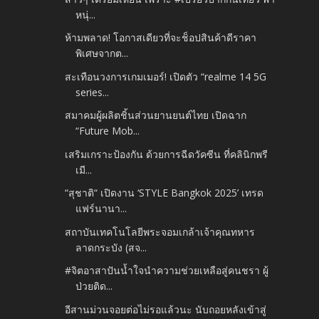
หนุ่...
ห้ามพลาด! โอกาสเดียวที่จะช็อปสินค้าดีราคา
พิเศษจากต...
สะเทือนวงการเกมเมอร์! เปิดตัว “realme 14 5G
series...
สมาคมผู้ผลิตชิ้นส่วนยานยนต์ไทย เปิดฉาก
“Future Mob...
เสริมเกราะป้องกัน ด้วยการฉีดวัคซีน ที่คลินิกพรี
เมี...
“สุชาติ“ เปิดงาน ‘STYLE Bangkok 2025’ เทรด
แฟร์นานา...
สถาบันเทคโนโลยีพระจอมเกล้าเจ้าคุณทหาร
ลาดกระบัง (สจ...
#จิตอาสาปันน้ำใจนำความช่วยเหลือสู่คนชรา ผู้
ป่วยติด...
อีสานม่วนจอยต่อไม่รอแล้วนะ นับถอยหลังเข้าสู่