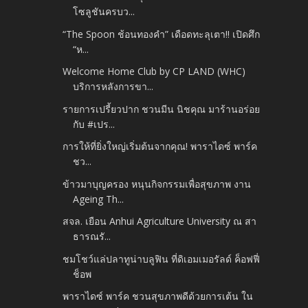
โซลูชันครบว...
“The Spoon ช้อนทองคำ” เดือดทะลุเตา!! เปิดศึก
“ห...
Welcome Home Club by CP LAND (WHC)
บริการหลังการขา...
รายการเปรี้ยวปาก ชวนมีน นิชคุณ มาร้านอร่อย
กับ #เปร...
การให้ที่ยิ่งใหญ่เริ่มต้นจากคุณ! พาราไดซ์ พาร์ค
ชว...
ข้าวมาบุญครอง หนุนกิจกรรมเพื่อสุขภาพ งาน
Ageing Th...
สจล. เยือน Anhui Agriculture University ณ สา
ธารณรั...
ชมโชว์แล่ปลาทูน่าบลูฟิน ที่ดิเอมเมอรัลด์ ค็อฟฟี่
ช็อพ
พาราไดซ์ พาร์ค ชวนสุขภาพดีด้วยการเต้น ใน