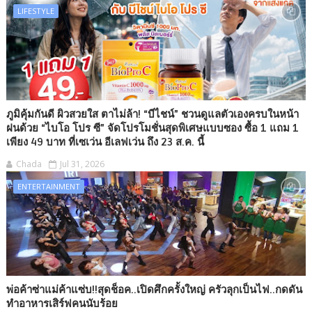
LIFESTYLE
ภูมิคุ้มกันดี ผิวสวยใส ตาไม่ล้า! “บีไชน์” ชวนดูแลตัวเองครบในหน้า
ฝนด้วย “ไบโอ โปร ซี” จัดโปรโมชั่นสุดพิเศษแบบซอง ซื้อ 1 แถม 1
เพียง 49 บาท ที่เซเว่น อีเลฟเว่น ถึง 23 ส.ค. นี้
Chada
Jul 31, 2026
ENTERTAINMENT
พ่อค้าซ่าแม่ค้าแซ่บ!!สุดช็อค..เปิดศึกครั้งใหญ่ ครัวลุกเป็นไฟ..กดดัน
ทำอาหารเสิร์ฟคนนับร้อย