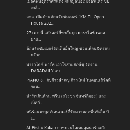
เมล็ดพันธุ์ตราศรแดง ผนึกมูลนิธิเมเจอร์แคร์ ขับ
เคลื...
สจล. เปิดบ้านต้อนรับซัมเมอร์ “KMITL Open
House 202...
27 เม.ย.นี้ แก๊งคอร์กี้ขาสั้นบุก พาราไดซ์ เพลส
มาแ...
ต้อนรับซัมเมอร์จัดเต็มมื้อใหญ่ ชวนเพื่อน&ครอบ
ครัวอ...
พาราไดซ์ พาร์ค เอาใจสายลักซ์ชู จัดงาน
DARADAILY แบ...
PIANO & i กับก้าวสำคัญ ก้าวใหม่ ในคอนเสิร์ตที่
จะม...
น่ารักเกินต้าน ฟรีน (สโรชา จันทร์กิมฮะ) และ
เบ็คกี...
หนีร้อนมาบูสต์เอนเนอร์จี้รับความสดชื่นที่เอ็ม บี
เ...
At First x Kakao ยกขบวนไอเทมสุดน่ารักแก๊ง