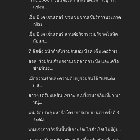
แข่งข...
เอ็ม บี เค เซ็นเตอร์ ชวนชมชวนเชียร์การประกวด
Miss ...
เอ็ม บี เค เซ็นเตอร์ สานต่อกิจกรรมบริจาคโลหิต
กับสภ...
ที ลีสซิ่ง ผนึกกำลังร่วมกับเอ็ม บี เค เซ็นเตอร์ พร...
สจล. ร่วมกับ สำนักงานเขตลาดกระบัง และเครือ
ข่ายพันธ...
เมื่อความรักและความติ่งอยู่ร่วมกันได้ “แฟนติ่ง
(Fa...
สาวๆ เตรียมเหยิน เพราะ #เปรี้ยวปากกินเที่ยว พา
หนุ่...
พพ. จัดประชุมหารือโครงการฝายธงน้อย ครั้งที่ 3
ระดม...
พพ.แจงภารกิจคืนพื้นที่เกาะร้อยไร่สำเร็จ! ไม่มีผู้บ...
สาวๆ เตรียมเหยิน เพราะ #เปรี้ยวปากกินเที่ยว พา