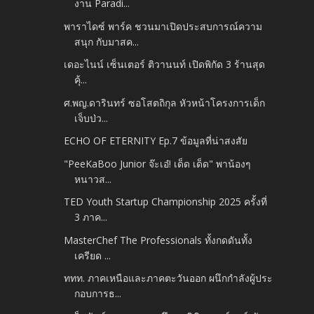
งาน Paradi...
พาราไดซ์ พาร์ค ชวนมาเปิดประสบการณ์ความ
สนุก กับมาสค...
เดอะไนน์ เซ็นเตอร์ ติวานนท์ เปิดพิกัด 3 ร้านสุด
คุ้...
ศ.พญ.ดารินทร์ ซอโสตถิกุล หัวหน้าโครงการเด็ก
เจ็บป่ว...
ECHO OF ETERNITY Ep.7 ข้อมูลที่น่าสงสัย
"PeeKaBoo Junior จ๊ะเอ๋! เด็ด เด็ด" พาน้องๆ
หนาวส...
TED Youth Startup Championship 2025 ครั้งที่
3 ภาค...
MasterChef The Professionals ทั้งกดดันทั้ง
เครียด ...
ททท. ภาคเหนือและภาคตะวันออก ผนึกกำลังผู้ประ
กอบการธ...