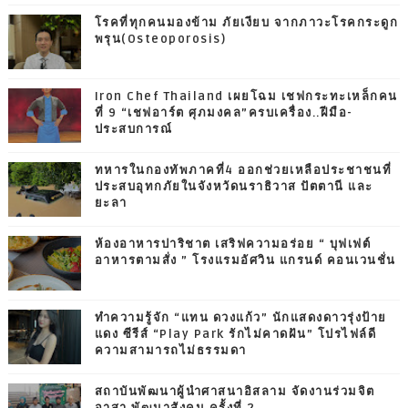
โรคที่ทุกคนมองข้าม ภัยเงียบ จากภาวะโรคกระดูก
พรุน(Osteoporosis)
Iron Chef Thailand เผยโฉม เชฟกระทะเหล็กคน
ที่ 9 “เชฟอาร์ต ศุภมงคล”ครบเครื่อง..ฝีมือ-
ประสบการณ์
ทหารในกองทัพภาคที่4 ออกช่วยเหลือประชาชนที่
ประสบอุทกภัยในจังหวัดนราธิวาส ปัตตานี และ
ยะลา
ห้องอาหารปาริชาต เสริฟความอร่อย “ บุฟเฟต์
อาหารตามสั่ง ” โรงแรมอัศวิน แกรนด์ คอนเวนชั่น
ทำความรู้จัก “แทน ดวงแก้ว” นักแสดงดาวรุ่งป้าย
แดง ซีรีส์ “Play Park รักไม่คาดฝัน” โปรไฟล์ดี
ความสามารถไม่ธรรมดา
สถาบันพัฒนาผู้นำศาสนาอิสลาม จัดงานร่วมจิต
อาสา พัฒนาสังคม ครั้งที่ 2