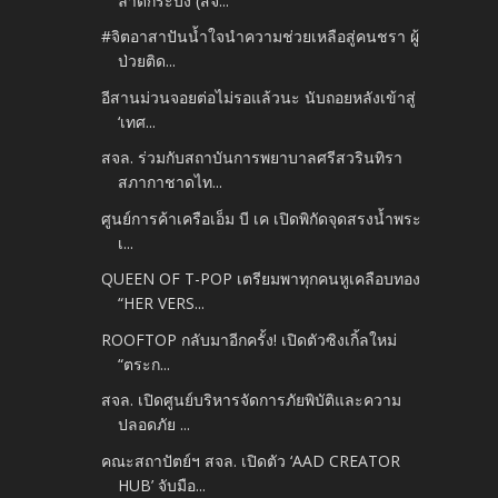
ลาดกระบัง (สจ...
#จิตอาสาปันน้ำใจนำความช่วยเหลือสู่คนชรา ผู้
ป่วยติด...
อีสานม่วนจอยต่อไม่รอแล้วนะ นับถอยหลังเข้าสู่
‘เทศ...
สจล. ร่วมกับสถาบันการพยาบาลศรีสวรินทิรา
สภากาชาดไท...
ศูนย์การค้าเครือเอ็ม บี เค เปิดพิกัดจุดสรงน้ำพระ
เ...
QUEEN OF T-POP เตรียมพาทุกคนหูเคลือบทอง
“HER VERS...
ROOFTOP กลับมาอีกครั้ง! เปิดตัวซิงเกิ้ลใหม่
“ตระก...
สจล. เปิดศูนย์บริหารจัดการภัยพิบัติและความ
ปลอดภัย ...
คณะสถาปัตย์ฯ สจล. เปิดตัว ‘AAD CREATOR
HUB’ จับมือ...