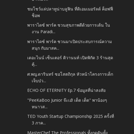
ชมโชว์แล่ปลาทูน่าบลูฟิน ที่ดิเอมเมอรัลด์ ค็อฟฟี่
ช็อพ
พาราไดซ์ พาร์ค ชวนสุขภาพดีด้วยการเต้น ใน
งาน Paradi...
พาราไดซ์ พาร์ค ชวนมาเปิดประสบการณ์ความ
สนุก กับมาสค...
เดอะไนน์ เซ็นเตอร์ ติวานนท์ เปิดพิกัด 3 ร้านสุด
คุ้...
ศ.พญ.ดารินทร์ ซอโสตถิกุล หัวหน้าโครงการเด็ก
เจ็บป่ว...
ECHO OF ETERNITY Ep.7 ข้อมูลที่น่าสงสัย
"PeeKaBoo Junior จ๊ะเอ๋! เด็ด เด็ด" พาน้องๆ
หนาวส...
TED Youth Startup Championship 2025 ครั้งที่
3 ภาค...
MasterChef The Professionals ทั้งกดดันทั้ง