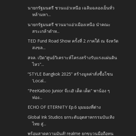
นายกรัฐมนตรี ชวนแอ่วเหนือ เฉลิมฉลองเย็นทั่ว
หล้ามหา...
นายกรัฐมนตรี ชวนมาแอ่วเมืองเหนือ นำคณะ
สระเกล้าดำห...
TED Fund Road Show ครั้งที่ 2 ภาคใต้ ณ จังหวัด
สงขล...
สจล. เปิด"ศูนย์วิเคราะห์โครงสร้างรับแรงแผ่นดิน
ไหว"...
“STYLE Bangkok 2025” สร้างมูลค่าสั่งซื้อโซน
‘Local...
"PeeKaBoo Junior จ๊ะเอ๋! เด็ด เด็ด" พาน้อง ๆ
ท่อง...
ECHO OF ETERNITY Ep.6 มุมมองที่ต่าง
Global Ink Studios ยกระดับอุตสาหกรรมบันเทิง
ไทย สู่...
พร้อมสาดความมันส์! realme ยกขบวนมือถือทน