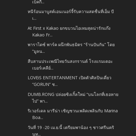
เบ็คกี...
หนีร้อนมาบูสต์เอนเนอร์จี้รับความสดชื่นที่เอ็ม บี
เ...
At First x Kakao ยกขบวนไอเทมสุดน่ารักแก๊ง
Kakao Fr...
พาราไดซ์ พาร์ค ผนึกพันธมิตร “ร้านปันกัน” โดย
“มูลน...
สืบสานประเพณีไทยวันสงกรานต์ โรงแรมเดอะ
เบอร์เคลีย์...
LOVEiS ENTERTANMENT เปิดตัวศิลปินเดี่ยว
“GORUN” ช...
DUMB.RONG ปล่อยซิงเกิ้ลใหม่ “บนโลกที่เธอหาย
ไป” พา...
ริเวอร์เดล มารีน่า เชิญชวนเพลิดเพลินกับ Marina
Boa...
วันที่ 19 -20 เม.ย.นี้ เตรียมพาน้อง ๆ ชาวศรีนคริ
นท...