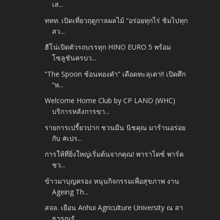
เส...
ททท. เปิดเที่ยวฤดูกาลผลไม้ “อร่อยทุกไร่ ชิมไปทุก
สว...
ฮีโน่เปิดตัวรถบรรทุก HINO EURO 5 พร้อม
โซลูชันครบว...
“The Spoon ช้อนทองคำ” เดือดทะลุเตา!! เปิดศึก
“ห...
Welcome Home Club by CP LAND (WHC)
บริการหลังการขา...
รายการเปรี้ยวปาก ชวนมีน นิชคุณ มาร้านอร่อย
กับ #เปร...
การให้ที่ยิ่งใหญ่เริ่มต้นจากคุณ! พาราไดซ์ พาร์ค
ชว...
ข้าวมาบุญครอง หนุนกิจกรรมเพื่อสุขภาพ งาน
Ageing Th...
สจล. เยือน Anhui Agriculture University ณ สา
ธารณรั...