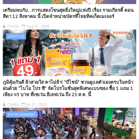
เตรียมพบกับ...การแสดงโขนสุดยิ่งใหญ่แห่งปี เรื่อง รามเกียรติ์ ตอน
สีดา 12 สิงหาคม นี้ เปิดจำหน่ายบัตรที่ไทยทิคเก็ตเมเจอร์
Chada
Aug 01, 2026
LIFESTYLE
ภูมิคุ้มกันดี ผิวสวยใส ตาไม่ล้า! “บีไชน์” ชวนดูแลตัวเองครบในหน้า
ฝนด้วย “ไบโอ โปร ซี” จัดโปรโมชั่นสุดพิเศษแบบซอง ซื้อ 1 แถม 1
เพียง 49 บาท ที่เซเว่น อีเลฟเว่น ถึง 23 ส.ค. นี้
Chada
Jul 31, 2026
ENTERTAINMENT