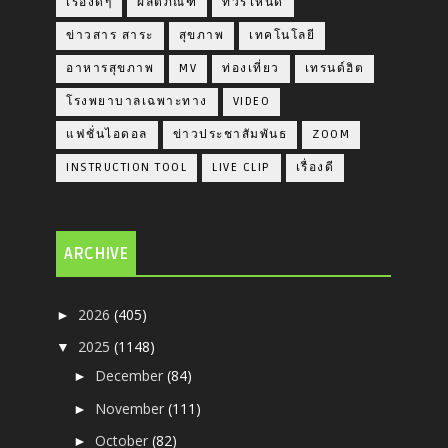
เรื่องดีๆ
ผลิตภัณฑ์
ทัวร์ไหนดี
ข่าวสาร สาระ
สุขภาพ
เทคโนโลยี
อาหารสุขภาพ
MV
ท่องเที่ยว
เทรนด์ฮิต
โรงพยาบาลเฉพาะทาง
VIDEO
แฟชั่นไอดอล
ข่าวประชาสัมพันธ
ZOOM
INSTRUCTION TOOL
LIVE CLIP
เรื่องดี
ARCHIVE
2026
(405)
►
2025
(1148)
▼
December
(84)
►
November
(111)
►
October
(82)
►