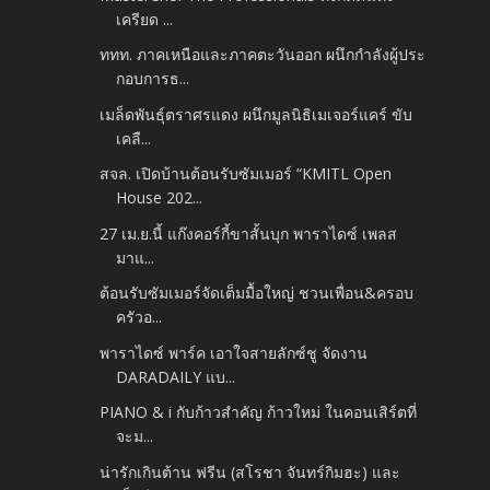
เครียด ...
ททท. ภาคเหนือและภาคตะวันออก ผนึกกำลังผู้ประ
กอบการธ...
เมล็ดพันธุ์ตราศรแดง ผนึกมูลนิธิเมเจอร์แคร์ ขับ
เคลื...
สจล. เปิดบ้านต้อนรับซัมเมอร์ “KMITL Open
House 202...
27 เม.ย.นี้ แก๊งคอร์กี้ขาสั้นบุก พาราไดซ์ เพลส
มาแ...
ต้อนรับซัมเมอร์จัดเต็มมื้อใหญ่ ชวนเพื่อน&ครอบ
ครัวอ...
พาราไดซ์ พาร์ค เอาใจสายลักซ์ชู จัดงาน
DARADAILY แบ...
PIANO & i กับก้าวสำคัญ ก้าวใหม่ ในคอนเสิร์ตที่
จะม...
น่ารักเกินต้าน ฟรีน (สโรชา จันทร์กิมฮะ) และ