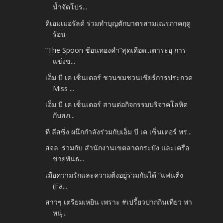
น้ำจัดโปร...
ดิเอมเมอรัลด์ ร่วมทำบุญตักบาตรสามเณรภาคฤดู
ร้อน
“The Spoon ช้อนทองคำ”สุดเดือด..เตาระอุ การ
แข่งข...
เอ็ม บี เค เซ็นเตอร์ ชวนชมชวนเชียร์การประกวด
Miss ...
เอ็ม บี เค เซ็นเตอร์ สานต่อกิจกรรมบริจาคโลหิต
กับสภ...
ที ลีสซิ่ง ผนึกกำลังร่วมกับเอ็ม บี เค เซ็นเตอร์ พร...
สจล. ร่วมกับ สำนักงานเขตลาดกระบัง และเครือ
ข่ายพันธ...
เมื่อความรักและความติ่งอยู่ร่วมกันได้ “แฟนติ่ง
(Fa...
สาวๆ เตรียมเหยิน เพราะ #เปรี้ยวปากกินเที่ยว พา
หนุ่...