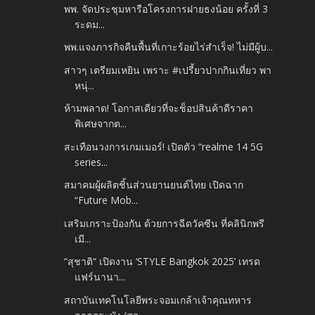
พพ. จัดประชุมหารือโครงการฝายธงน้อย ครั้งที่ 3
ระดม...
พพ.แจงภารกิจคืนพื้นที่เกาะร้อยไร่สำเร็จ! ไม่มีผู้บ...
สาวๆ เตรียมเหยิน เพราะ #เปรี้ยวปากกินเที่ยว พา
หนุ่...
ห้ามพลาด! โอกาสเดียวที่จะช็อปสินค้าดีราคา
พิเศษจากต...
สะเทือนวงการเกมเมอร์! เปิดตัว “realme 14 5G
series...
สมาคมผู้ผลิตชิ้นส่วนยานยนต์ไทย เปิดฉาก
“Future Mob...
เสริมเกราะป้องกัน ด้วยการฉีดวัคซีน ที่คลินิกพรี
เมี...
“สุชาติ“ เปิดงาน ‘STYLE Bangkok 2025’ เทรด
แฟร์นานา...
สถาบันเทคโนโลยีพระจอมเกล้าเจ้าคุณทหาร