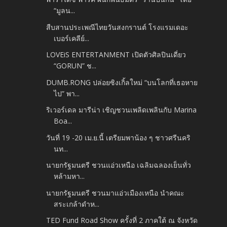
“มูลน...
สืบสานประเพณีไทยวันสงกรานต์ โรงแรมเดอะ
เบอร์เคลีย์...
LOVEiS ENTERTANMENT เปิดตัวศิลปินเดี่ยว
“GORUN” ช...
DUMB.RONG ปล่อยซิงเกิ้ลใหม่ “บนโลกที่เธอหาย
ไป” พา...
ริเวอร์เดล มารีน่า เชิญชวนเพลิดเพลินกับ Marina
Boa...
วันที่ 19 -20 เม.ย.นี้ เตรียมพาน้อง ๆ ชาวศรีนคริ
นท...
นายกรัฐมนตรี ชวนแอ่วเหนือ เฉลิมฉลองเย็นทั่ว
หล้ามหา...
นายกรัฐมนตรี ชวนมาแอ่วเมืองเหนือ นำคณะ
สระเกล้าดำห...
TED Fund Road Show ครั้งที่ 2 ภาคใต้ ณ จังหวัด