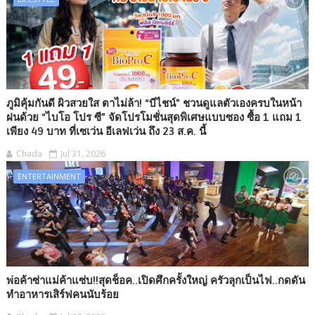
ภูมิคุ้มกันดี ผิวสวยใส ตาไม่ล้า! “บีไชน์” ชวนดูแลตัวเองครบในหน้า
ฝนด้วย “ไบโอ โปร ซี” จัดโปรโมชั่นสุดพิเศษแบบซอง ซื้อ 1 แถม 1
เพียง 49 บาท ที่เซเว่น อีเลฟเว่น ถึง 23 ส.ค. นี้
Chada
Jul 31, 2026
ENTERTAINMENT
พ่อค้าซ่าแม่ค้าแซ่บ!!สุดช็อค..เปิดศึกครั้งใหญ่ ครัวลุกเป็นไฟ..กดดัน
ทำอาหารเสิร์ฟคนนับร้อย