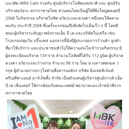
แนวคิด MBK Care ร่วมกับ ศูนย์บริการโลหิตแห่งชาติ และ ศูนย์รับ
บริจาคอวัยวะ สภากาชาดไทย ชวนคนไทยเป็นผู้ให้ที่ยิ่งใหญ่ตลอดปี
2568 ในกิจกรรม บริจาคโลหิต อวัยวะและดวงตา หนึ่งคนให้หลาย
คนรับ ประจำปี 2568 ซึ่งครั้งแรกของปีเพิ่งจัดไปเมื่อเร็ว ๆ นี้ โดยมี
คณะผู้บริหารระดับสูง พนักงานเอ็ม บี เค และบริษัทในเครือ เช่น
โรงแรมปทุมวัน ปริ๊นเซส นอกจากนี้ยังมีผู้ประกอบการร้านค้า ลูกค้า
ที่มาใช้บริการ และประชาชนทั่วไปให้ความสนใจเข้าร่วมกิจกรรม มี
ผู้ลงทะเบียนบริจาค 134 ราย จำนวนโลหิตที่ได้รับ 112 ยูนิต ผู้บริจาค
ดวงตา อวัยวะและร่างกาย จำนวน 98 ราย โดย นางสาวศตกมล ว
รกุล ผู้อำนวยการอาวุโสฝ่ายสื่อสารองค์กร บริษัท อินเทลลิเจ้นท์
ครีเอทีฟ แอนด์ มาร์เก็ตติ้ง จำกัด เป็นตัวแทนผู้บริหารศูนย์การค้าเอ็ม
บี เค เซ็นเตอร์ ให้การต้อนรับคณะแพทย์ พยาบาลและเจ้าหน้าที่จาก
สภากาชาดไทย