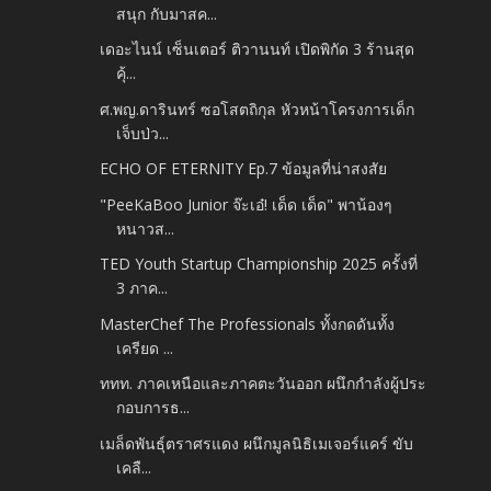
สนุก กับมาสค...
เดอะไนน์ เซ็นเตอร์ ติวานนท์ เปิดพิกัด 3 ร้านสุด
คุ้...
ศ.พญ.ดารินทร์ ซอโสตถิกุล หัวหน้าโครงการเด็ก
เจ็บป่ว...
ECHO OF ETERNITY Ep.7 ข้อมูลที่น่าสงสัย
"PeeKaBoo Junior จ๊ะเอ๋! เด็ด เด็ด" พาน้องๆ
หนาวส...
TED Youth Startup Championship 2025 ครั้งที่
3 ภาค...
MasterChef The Professionals ทั้งกดดันทั้ง
เครียด ...
ททท. ภาคเหนือและภาคตะวันออก ผนึกกำลังผู้ประ
กอบการธ...
เมล็ดพันธุ์ตราศรแดง ผนึกมูลนิธิเมเจอร์แคร์ ขับ
เคลื...