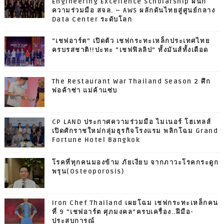
Engineering Excellence Scholarship ผนึก
ความร่วมมือ สจล. – AWS ผลักดันไทยสู่ศูนย์กลาง
Data Center ระดับโลก
“เชฟอาร์ต” เปิดตัว เชฟกระทะเหล็กประเทศไทย
ครบรสชาติ!!ปะทะ “เชฟฟิลลิป” ทั้งมันส์ทั้งเดือด
The Restaurant War Thailand Season 2 ศึก
พ่อค้าซ่า แม่ค้าแซ่บ
CP LAND ประกาศความร่วมมือ ไมเนอร์ โฮเทลส์
เปิดศักราชใหม่กลุ่มธุรกิจโรงแรม พลิกโฉม Grand
Fortune Hotel Bangkok
โรคที่ทุกคนมองข้าม ภัยเงียบ จากภาวะโรคกระดูก
พรุน(Osteoporosis)
Iron Chef Thailand เผยโฉม เชฟกระทะเหล็กคน
ที่ 9 “เชฟอาร์ต ศุภมงคล”ครบเครื่อง..ฝีมือ-
ประสบการณ์