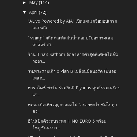
May
(114)
►
April
(72)
▼
“ALive Powered by AIA” เปิดแผนเตรียมอัปเกรด
แอปพลิเ...
"รวยสุด" ผลิตภัณฑ์แผ่นน้ำหอมปรับอากาศเลข
ศาสตร์ เกิ...
ร้าน Tina’s Sathorn จัดอาหารค่ำสุดพิเศษสไตล์นิ
วออร...
รพ.พระรามเก้า x Plan B เปลี่ยนบิลบอร์ด เป็นจอ
เทสต...
พาราไดซ์ พาร์ค ร่วมยินดี Piyanas ศูนย์รวมเครื่อง
เส...
ททท. เปิดเที่ยวฤดูกาลผลไม้ “อร่อยทุกไร่ ชิมไปทุก
สว...
ฮีโน่เปิดตัวรถบรรทุก HINO EURO 5 พร้อม
โซลูชันครบว...