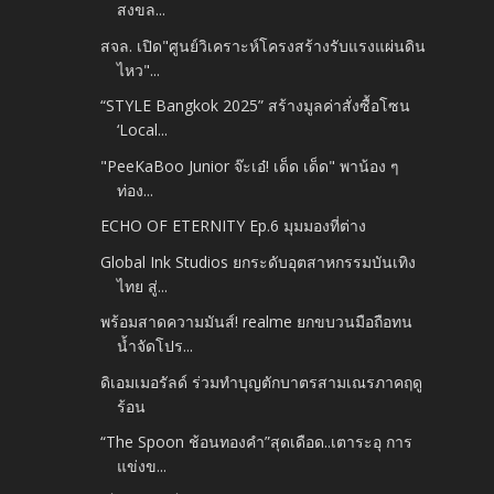
สงขล...
สจล. เปิด"ศูนย์วิเคราะห์โครงสร้างรับแรงแผ่นดิน
ไหว"...
“STYLE Bangkok 2025” สร้างมูลค่าสั่งซื้อโซน
‘Local...
"PeeKaBoo Junior จ๊ะเอ๋! เด็ด เด็ด" พาน้อง ๆ
ท่อง...
ECHO OF ETERNITY Ep.6 มุมมองที่ต่าง
Global Ink Studios ยกระดับอุตสาหกรรมบันเทิง
ไทย สู่...
พร้อมสาดความมันส์! realme ยกขบวนมือถือทน
น้ำจัดโปร...
ดิเอมเมอรัลด์ ร่วมทำบุญตักบาตรสามเณรภาคฤดู
ร้อน
“The Spoon ช้อนทองคำ”สุดเดือด..เตาระอุ การ
แข่งข...