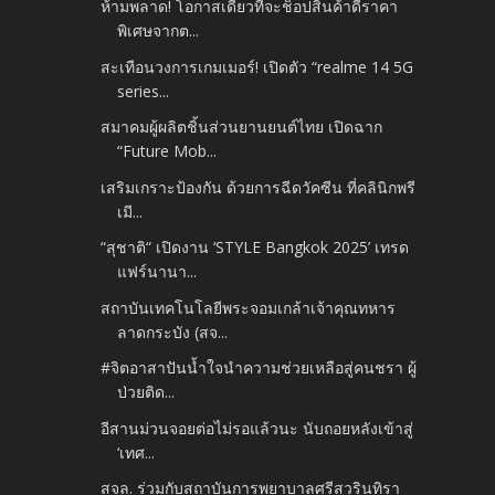
ห้ามพลาด! โอกาสเดียวที่จะช็อปสินค้าดีราคา
พิเศษจากต...
สะเทือนวงการเกมเมอร์! เปิดตัว “realme 14 5G
series...
สมาคมผู้ผลิตชิ้นส่วนยานยนต์ไทย เปิดฉาก
“Future Mob...
เสริมเกราะป้องกัน ด้วยการฉีดวัคซีน ที่คลินิกพรี
เมี...
“สุชาติ“ เปิดงาน ‘STYLE Bangkok 2025’ เทรด
แฟร์นานา...
สถาบันเทคโนโลยีพระจอมเกล้าเจ้าคุณทหาร
ลาดกระบัง (สจ...
#จิตอาสาปันน้ำใจนำความช่วยเหลือสู่คนชรา ผู้
ป่วยติด...
อีสานม่วนจอยต่อไม่รอแล้วนะ นับถอยหลังเข้าสู่
‘เทศ...
สจล. ร่วมกับสถาบันการพยาบาลศรีสวรินทิรา