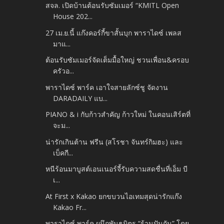
สจล. เปิดบ้านต้อนรับซัมเมอร์ “KMITL Open
House 202...
27 เม.ย.นี้ แก๊งคอร์กี้ขาสั้นบุก พาราไดซ์ เพลส
มาแ...
ต้อนรับซัมเมอร์จัดเต็มมื้อใหญ่ ชวนเพื่อน&ครอบ
ครัวอ...
พาราไดซ์ พาร์ค เอาใจสายลักซ์ชู จัดงาน
DARADAILY แบ...
PIANO & i กับก้าวสำคัญ ก้าวใหม่ ในคอนเสิร์ตที่
จะม...
น่ารักเกินต้าน ฟรีน (สโรชา จันทร์กิมฮะ) และ
เบ็คกี...
หนีร้อนมาบูสต์เอนเนอร์จี้รับความสดชื่นที่เอ็ม บี
เ...
At First x Kakao ยกขบวนไอเทมสุดน่ารักแก๊ง
Kakao Fr...
พาราไดซ์ พาร์ค ผนึกพันธมิตร “ร้านปันกัน” โดย