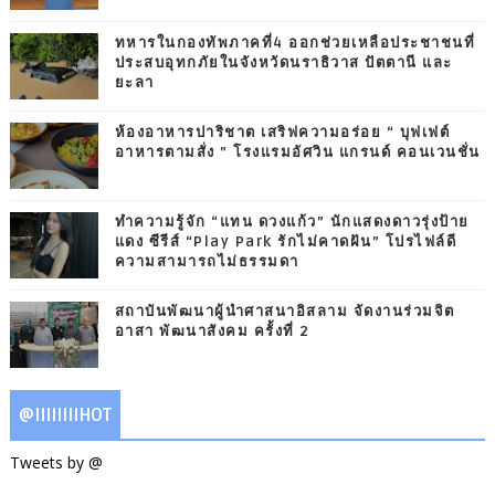
ทหารในกองทัพภาคที่4 ออกช่วยเหลือประชาชนที่
ประสบอุทกภัยในจังหวัดนราธิวาส ปัตตานี และ
ยะลา
ห้องอาหารปาริชาต เสริฟความอร่อย “ บุฟเฟต์
อาหารตามสั่ง ” โรงแรมอัศวิน แกรนด์ คอนเวนชั่น
ทำความรู้จัก “แทน ดวงแก้ว” นักแสดงดาวรุ่งป้าย
แดง ซีรีส์ “Play Park รักไม่คาดฝัน” โปรไฟล์ดี
ความสามารถไม่ธรรมดา
สถาบันพัฒนาผู้นำศาสนาอิสลาม จัดงานร่วมจิต
อาสา พัฒนาสังคม ครั้งที่ 2
@IIIIIIIIHOT
Tweets by @