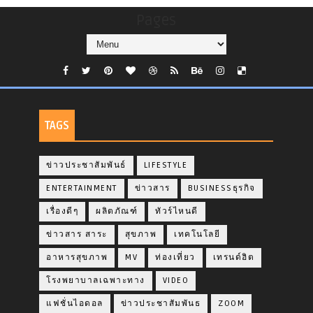
Pages
TAGS
ข่าวประชาสัมพันธ์
LIFESTYLE
ENTERTAINMENT
ข่าวสาร
BUSINESSธุรกิจ
เรื่องดีๆ
ผลิตภัณฑ์
ทัวร์ไหนดี
ข่าวสาร สาระ
สุขภาพ
เทคโนโลยี
อาหารสุขภาพ
MV
ท่องเที่ยว
เทรนด์ฮิต
โรงพยาบาลเฉพาะทาง
VIDEO
แฟชั่นไอดอล
ข่าวประชาสัมพันธ
ZOOM