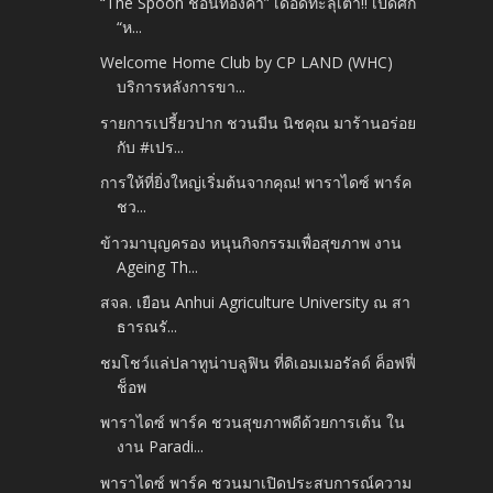
“The Spoon ช้อนทองคำ” เดือดทะลุเตา!! เปิดศึก
“ห...
Welcome Home Club by CP LAND (WHC)
บริการหลังการขา...
รายการเปรี้ยวปาก ชวนมีน นิชคุณ มาร้านอร่อย
กับ #เปร...
การให้ที่ยิ่งใหญ่เริ่มต้นจากคุณ! พาราไดซ์ พาร์ค
ชว...
ข้าวมาบุญครอง หนุนกิจกรรมเพื่อสุขภาพ งาน
Ageing Th...
สจล. เยือน Anhui Agriculture University ณ สา
ธารณรั...
ชมโชว์แล่ปลาทูน่าบลูฟิน ที่ดิเอมเมอรัลด์ ค็อฟฟี่
ช็อพ
พาราไดซ์ พาร์ค ชวนสุขภาพดีด้วยการเต้น ใน
งาน Paradi...
พาราไดซ์ พาร์ค ชวนมาเปิดประสบการณ์ความ