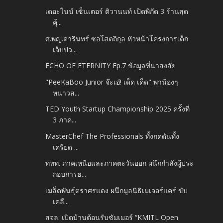
เดอะไนน์ เซ็นเตอร์ ติวานนท์ เปิดพิกัด 3 ร้านสุด
คุ้...
ศ.พญ.ดารินทร์ ซอโสตถิกุล หัวหน้าโครงการเด็ก
เจ็บป่ว...
ECHO OF ETERNITY Ep.7 ข้อมูลที่น่าสงสัย
"PeeKaBoo Junior จ๊ะเอ๋! เด็ด เด็ด" พาน้องๆ
หนาวส...
TED Youth Startup Championship 2025 ครั้งที่
3 ภาค...
MasterChef The Professionals ทั้งกดดันทั้ง
เครียด ...
ททท. ภาคเหนือและภาคตะวันออก ผนึกกำลังผู้ประ
กอบการธ...
เมล็ดพันธุ์ตราศรแดง ผนึกมูลนิธิเมเจอร์แคร์ ขับ
เคลื...
สจล. เปิดบ้านต้อนรับซัมเมอร์ “KMITL Open