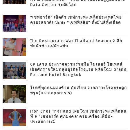
Data Center ระดับโลก
“เชฟอาร์ต” เปิดตัว เชฟกระทะเหล็กประเทศไทย
ครบรสชาติ!!ปะทะ “เชฟฟิลลิป” ทั้งมันส์ทั้งเดือด
The Restaurant War Thailand Season 2 ศึก
พ่อค้าซ่า แม่ค้าแซ่บ
CP LAND ประกาศความร่วมมือ ไมเนอร์ โฮเทลส์
เปิดศักราชใหม่กลุ่มธุรกิจโรงแรม พลิกโฉม Grand
Fortune Hotel Bangkok
โรคที่ทุกคนมองข้าม ภัยเงียบ จากภาวะโรคกระดูก
พรุน(Osteoporosis)
Iron Chef Thailand เผยโฉม เชฟกระทะเหล็กคน
ที่ 9 “เชฟอาร์ต ศุภมงคล”ครบเครื่อง..ฝีมือ-
ประสบการณ์