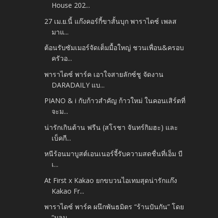
House 202...
27 เม.ย.นี้ แก๊งคอร์กี้ขาสั้นบุก พาราไดซ์ เพลส
มาแ...
ต้อนรับซัมเมอร์จัดเต็มมื้อใหญ่ ชวนเพื่อน&ครอบ
ครัวอ...
พาราไดซ์ พาร์ค เอาใจสายลักซ์ชู จัดงาน
DARADAILY แบ...
PIANO & i กับก้าวสำคัญ ก้าวใหม่ ในคอนเสิร์ตที่
จะม...
น่ารักเกินต้าน ฟรีน (สโรชา จันทร์กิมฮะ) และ
เบ็คกี...
หนีร้อนมาบูสต์เอนเนอร์จี้รับความสดชื่นที่เอ็ม บี
เ...
At First x Kakao ยกขบวนไอเทมสุดน่ารักแก๊ง
Kakao Fr...
พาราไดซ์ พาร์ค ผนึกพันธมิตร “ร้านปันกัน” โดย
“มูลน...