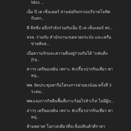
Miss ...
เอ็ม บี เค เซ็นเตอร์ สานต่อกิจกรรมบริจาคโลหิต
กับสภ...
ที ลีสซิ่ง ผนึกกำลังร่วมกับเอ็ม บี เค เซ็นเตอร์ พร...
สจล. ร่วมกับ สำนักงานเขตลาดกระบัง และเครือ
ข่ายพันธ...
เมื่อความรักและความติ่งอยู่ร่วมกันได้ “แฟนติ่ง
(Fa...
สาวๆ เตรียมเหยิน เพราะ #เปรี้ยวปากกินเที่ยว พา
หนุ่...
พพ. จัดประชุมหารือโครงการฝายธงน้อย ครั้งที่ 3
ระดม...
พพ.แจงภารกิจคืนพื้นที่เกาะร้อยไร่สำเร็จ! ไม่มีผู้บ...
สาวๆ เตรียมเหยิน เพราะ #เปรี้ยวปากกินเที่ยว พา
หนุ่...
ห้ามพลาด! โอกาสเดียวที่จะช็อปสินค้าดีราคา