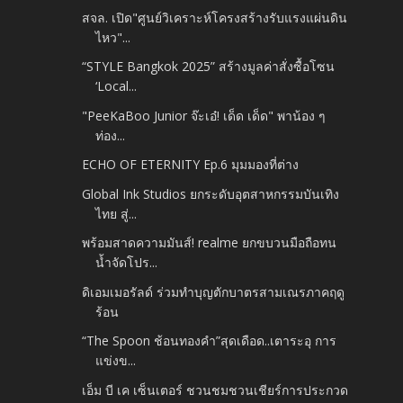
สจล. เปิด"ศูนย์วิเคราะห์โครงสร้างรับแรงแผ่นดิน
ไหว"...
“STYLE Bangkok 2025” สร้างมูลค่าสั่งซื้อโซน
‘Local...
"PeeKaBoo Junior จ๊ะเอ๋! เด็ด เด็ด" พาน้อง ๆ
ท่อง...
ECHO OF ETERNITY Ep.6 มุมมองที่ต่าง
Global Ink Studios ยกระดับอุตสาหกรรมบันเทิง
ไทย สู่...
พร้อมสาดความมันส์! realme ยกขบวนมือถือทน
น้ำจัดโปร...
ดิเอมเมอรัลด์ ร่วมทำบุญตักบาตรสามเณรภาคฤดู
ร้อน
“The Spoon ช้อนทองคำ”สุดเดือด..เตาระอุ การ
แข่งข...
เอ็ม บี เค เซ็นเตอร์ ชวนชมชวนเชียร์การประกวด