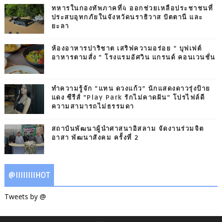
ทหารในกองทัพภาคที่4 ออกช่วยเหลือประชาชนที่
ประสบอุทกภัยในจังหวัดนราธิวาส ปัตตานี และ
ยะลา
ห้องอาหารปาริชาต เสริฟความอร่อย “ บุฟเฟต์
อาหารตามสั่ง ” โรงแรมอัศวิน แกรนด์ คอนเวนชั่น
ทำความรู้จัก “แทน ดวงแก้ว” นักแสดงดาวรุ่งป้าย
แดง ซีรีส์ “Play Park รักไม่คาดฝัน” โปรไฟล์ดี
ความสามารถไม่ธรรมดา
สถาบันพัฒนาผู้นำศาสนาอิสลาม จัดงานร่วมจิต
อาสา พัฒนาสังคม ครั้งที่ 2
@IIIIIIIIHOT
Tweets by @