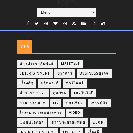
Pages
TAGS
ข่าวประชาสัมพันธ์
LIFESTYLE
ENTERTAINMENT
ข่าวสาร
BUSINESSธุรกิจ
เรื่องดีๆ
ผลิตภัณฑ์
ทัวร์ไหนดี
ข่าวสาร สาระ
สุขภาพ
เทคโนโลยี
อาหารสุขภาพ
MV
ท่องเที่ยว
เทรนด์ฮิต
โรงพยาบาลเฉพาะทาง
VIDEO
แฟชั่นไอดอล
ข่าวประชาสัมพันธ
ZOOM
INSTRUCTION TOOL
LIVE CLIP
เรื่องดี