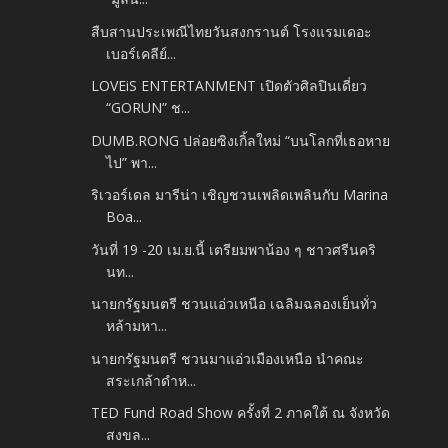
สืบสานประเพณีไทยวันสงกรานต์ โรงแรมเดอะ
เบอร์เคลีย์...
LOVEiS ENTERTANMENT เปิดตัวศิลปินเดี่ยว
“GORUN” ช...
DUMB.RONG ปล่อยซิงเกิ้ลใหม่ “บนโลกที่เธอหาย
ไป” พา...
ริเวอร์เดล มารีน่า เชิญชวนเพลิดเพลินกับ Marina
Boa...
วันที่ 19 -20 เม.ย.นี้ เตรียมพาน้อง ๆ ชาวศรีนคริ
นท...
นายกรัฐมนตรี ชวนแอ่วเหนือ เฉลิมฉลองเย็นทั่ว
หล้ามหา...
นายกรัฐมนตรี ชวนมาแอ่วเมืองเหนือ นำคณะ
สระเกล้าดำห...
TED Fund Road Show ครั้งที่ 2 ภาคใต้ ณ จังหวัด
สงขล...