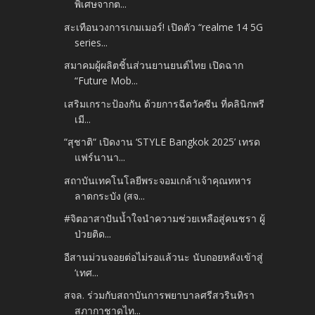
พิเศษจากต...
สะเทือนวงการเกมเมอร์! เปิดตัว “realme 14 5G
series...
สมาคมผู้ผลิตชิ้นส่วนยานยนต์ไทย เปิดฉาก
“Future Mob...
เสริมเกราะป้องกัน ด้วยการฉีดวัคซีน ที่คลินิกพรี
เมี...
“สุชาติ“ เปิดงาน ‘STYLE Bangkok 2025’ เทรด
แฟร์นานา...
สถาบันเทคโนโลยีพระจอมเกล้าเจ้าคุณทหาร
ลาดกระบัง (สจ...
#จิตอาสาปันน้ำใจนำความช่วยเหลือสู่คนชรา ผู้
ป่วยติด...
อีสานม่วนจอยต่อไม่รอแล้วนะ นับถอยหลังเข้าสู่
‘เทศ...
สจล. ร่วมกับสถาบันการพยาบาลศรีสวรินทิรา
สภากาชาดไท...