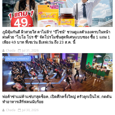
ภูมิคุ้มกันดี ผิวสวยใส ตาไม่ล้า! “บีไชน์” ชวนดูแลตัวเองครบในหน้า
ฝนด้วย “ไบโอ โปร ซี” จัดโปรโมชั่นสุดพิเศษแบบซอง ซื้อ 1 แถม 1
เพียง 49 บาท ที่เซเว่น อีเลฟเว่น ถึง 23 ส.ค. นี้
Chada
Jul 31, 2026
ENTERTAINMENT
พ่อค้าซ่าแม่ค้าแซ่บ!!สุดช็อค..เปิดศึกครั้งใหญ่ ครัวลุกเป็นไฟ..กดดัน
ทำอาหารเสิร์ฟคนนับร้อย
Chada
Jul 30, 2026