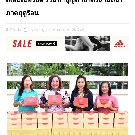
ดิเอมเมอรัลด์ ร่วมทำบุญตักบาตรสามเณร
ภาคฤดูร้อน
Chada
1 year ago
ข่าวประชาสัมพันธ์,