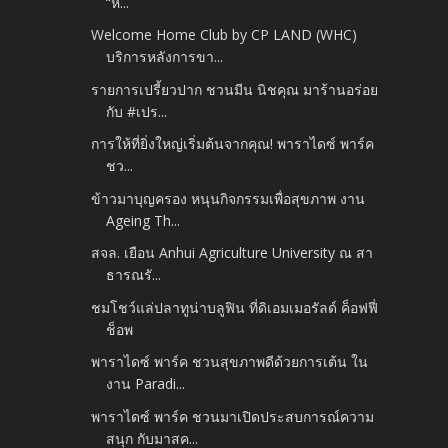
“ห...
Welcome Home Club by CP LAND (WHC)
บริการหลังการขา...
รายการเปรี้ยวปาก ชวนมีน นิชคุณ มาร้านอร่อย
กับ #เปร...
การให้ที่ยิ่งใหญ่เริ่มต้นจากคุณ! พาราไดซ์ พาร์ค
ชว...
ข้าวมาบุญครอง หนุนกิจกรรมเพื่อสุขภาพ งาน
Ageing Th...
สจล. เยือน Anhui Agriculture University ณ สา
ธารณรั...
ชมโชว์แล่ปลาทูน่าบลูฟิน ที่ดิเอมเมอรัลด์ ค็อฟฟี่
ช็อพ
พาราไดซ์ พาร์ค ชวนสุขภาพดีด้วยการเต้น ใน
งาน Paradi...
พาราไดซ์ พาร์ค ชวนมาเปิดประสบการณ์ความ
สนุก กับมาสค...