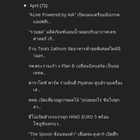
April
(72)
▼
“ALive Powered by AIA” เปิดแผนเตรียมอัปเกรด
แอปพลิเ...
"รวยสุด" ผลิตภัณฑ์แผ่นน้ำหอมปรับอากาศเลข
ศาสตร์ เกิ...
ร้าน Tina’s Sathorn จัดอาหารค่ำสุดพิเศษสไตล์นิ
วออร...
รพ.พระรามเก้า x Plan B เปลี่ยนบิลบอร์ด เป็นจอ
เทสต...
พาราไดซ์ พาร์ค ร่วมยินดี Piyanas ศูนย์รวมเครื่อง
เส...
ททท. เปิดเที่ยวฤดูกาลผลไม้ “อร่อยทุกไร่ ชิมไปทุก
สว...
ฮีโน่เปิดตัวรถบรรทุก HINO EURO 5 พร้อม
โซลูชันครบว...
“The Spoon ช้อนทองคำ” เดือดทะลุเตา!! เปิดศึก