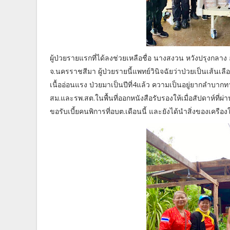
ผู้ป่วยรายแรกที่ได้ลงช่วยเหลือชื่อ นางสงวน หวังปรุงก
จ.นครราชสีมา ผู้ป่วยรายนี้แพทย์วินิจฉัยว่าป่วยเป็นเส้นเ
เนื้ออ่อนแรง ป่วยมาเป็นปีที่4แล้ว ความเป็นอยู่ยากลำบ
สม.และรพ.สต.ในพื้นที่ออกหนังสือรับรองให้เมื่อสัปดาห์ที่ผ่
ขอรับเบี้ยคนพิการที่อบต.เดือนนี้ และยังได้นำสิ่งของเครือ