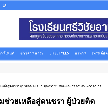
ัวร์ไหนดี
ข่าวสาร สาระ
LIFESTYLES
อาหาร
เทรนด์ฮิต
ลือสู่คนชรา ผู้ป่วยติดเตียง และผู้พิการ ที่บ้านสะแกแสง ตำบลพะงาด อำเภอ
่วยเหลือสู่คนชรา ผู้ป่วยติด