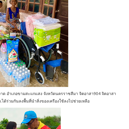
านพะงาด อำเภอขามสะแกแสง จังหวัดนครราชสีมา จิตอาสา904 จิตอาสา
ต.ได้ร่วมกันลงพื้นที่นำสิ่งของเครืองใช้ลงไปช่วยเหลือ