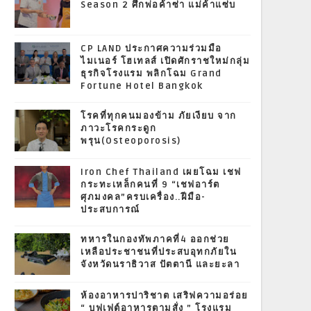
Season 2 ศึกพ่อค้าซ่า แม่ค้าแซ่บ
CP LAND ประกาศความร่วมมือ
ไมเนอร์ โฮเทลส์ เปิดศักราชใหม่กลุ่ม
ธุรกิจโรงแรม พลิกโฉม Grand
Fortune Hotel Bangkok
โรคที่ทุกคนมองข้าม ภัยเงียบ จาก
ภาวะโรคกระดูก
พรุน(Osteoporosis)
Iron Chef Thailand เผยโฉม เชฟ
กระทะเหล็กคนที่ 9 “เชฟอาร์ต
ศุภมงคล”ครบเครื่อง..ฝีมือ-
ประสบการณ์
ทหารในกองทัพภาคที่4 ออกช่วย
เหลือประชาชนที่ประสบอุทกภัยใน
จังหวัดนราธิวาส ปัตตานี และยะลา
ห้องอาหารปาริชาต เสริฟความอร่อย
“ บุฟเฟต์อาหารตามสั่ง ” โรงแรม