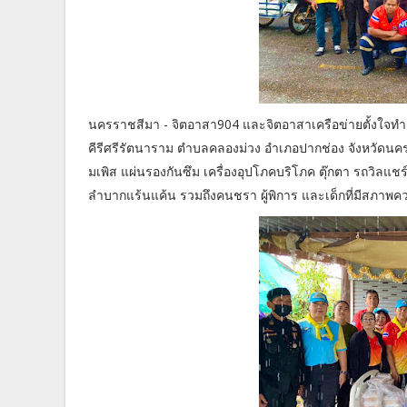
นครราชสีมา - จิตอาสา904 และจิตอาสาเครือข่ายตั้งใจทำ
คีรีศรีรัตนาราม ตำบลคลองม่วง อำเภอปากช่อง จังหวัดนค
มเพิส แผ่นรองกันซึม เครื่องอุปโภคบริโภค ตุ๊กตา รถวิลแชร์ เ
ลำบากแร้นแค้น รวมถึงคนชรา ผู้พิการ และเด็กที่มีสภาพค