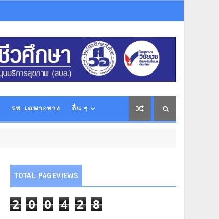
รพ. เฉพาะทาง
อื่น ๆ
TOTAL PAGEVIEWS
2
0
0
4
2
8