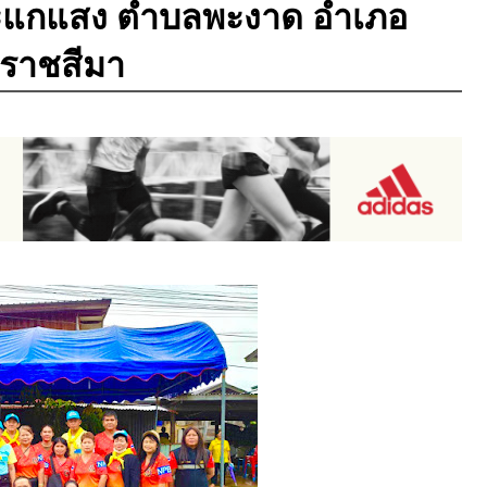
านสะแกแสง ตำบลพะงาด อำเภอ
ราชสีมา