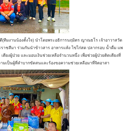
ดี(ทีมงานน้องตั้งใจ) นำโดยพระอธิการนฤมิตร ญาณธโร เจ้าอาวาสวัด
รราชสีมา ร่วมกันนำข้าวสาร อาหารแห้ง ไข่ไก่สด ปลากรอบ น้ำดื่ม แพ
ตียงผู้ป่วย และมอบเงินช่วยเหลือจำนวนหนึ่ง เพื่อช่วยผู้ป่วยติดเตียงที่
วามเป็นผู้ที่ลำบากขัดสนและร้องขอความช่วยเหลือมาที่จิตอาสา