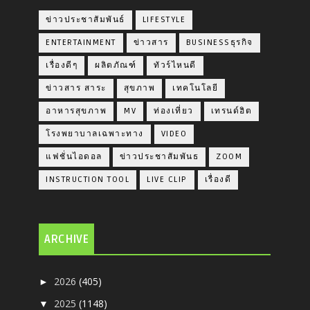
ข่าวประชาสัมพันธ์
LIFESTYLE
ENTERTAINMENT
ข่าวสาร
BUSINESSธุรกิจ
เรื่องดีๆ
ผลิตภัณฑ์
ทัวร์ไหนดี
ข่าวสาร สาระ
สุขภาพ
เทคโนโลยี
อาหารสุขภาพ
MV
ท่องเที่ยว
เทรนด์ฮิต
โรงพยาบาลเฉพาะทาง
VIDEO
แฟชั่นไอดอล
ข่าวประชาสัมพันธ
ZOOM
INSTRUCTION TOOL
LIVE CLIP
เรื่องดี
ARCHIVE
2026
(405)
►
2025
(1148)
▼