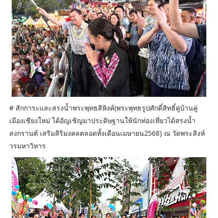
# สักการะและสรงน้ำพระพุทธสิหิงค์(พระพุทธรูปศักดิ์สิทธิ์คู่บ้านคู่
เมืองเชียงใหม่ ได้อัญเชิญมาประดิษฐานให้นักท่องเที่ยวได้สรงน้ำ
สงกรานต์ เสริมสิริมงคลตลอดทั้งเดือนเมษายน2568) ณ วัดพระสิงห์
วรมหาวิหาร