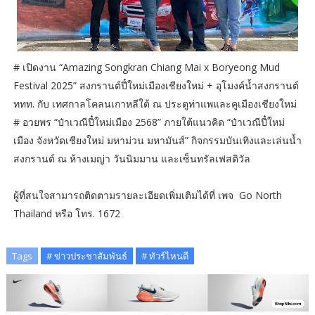
# เปิดงาน “Amazing Songkran Chiang Mai x Boryeong Mud
Festival 2025” สงกรานต์ปี๋ใหม่เมืองเชียงใหม่ + อุโมงค์น้ำสงกรานต์
ททท. กับ เทศกาลโคลนเกาหลีใต้ ณ ประตูท่าแพและคูเมืองเชียงใหม่
# อวยพร “ป๋าเวณีปี๋ใหม่เมือง 2568” ภายใต้แนวคิด “ป๋าเวณีปี๋ใหม่
เมือง จังหวัดเชียงใหม่ มหาม่วน มหามันส์” กิจกรรมบันเทิงและเล่นน้ำ
สงกรานต์ ณ ห้างเมญ่า วันนิมมาน และเซ็นทรัลเฟสติวัล
ผู้ที่สนใจสามารถติดตามรายละเอียดเพิ่มเติมได้ที่ เพจ Go North
Thailand หรือ โทร. 1672
Tags
# ข่าวประชาสัมพันธ์
# ทัวร์ไหนดี