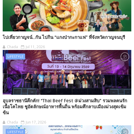
ไปเที่ยวกาญจน์…กัน ไปกิน “แกงป่ากะกาแฟ” ที่จังหวัดกาญจนบุรี
Chada
Jul 11, 2026
LIFESTYLE
อุบลราชธานีคึกคัก! “Thai Beef Fest @ม่วงสามสิบ” รวมพลคนรัก
เนื้อโคไทย ชูอัตลักษณ์อาหารพื้นถิ่น พร้อมศึกลาบเมืองม่วงสุดเข้ม
ข้น
Chada
Jun 17, 2026
LIFESTYLE