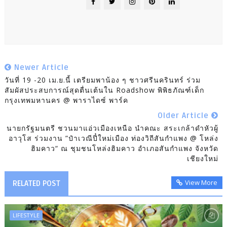
Newer Article
วันที่ 19 -20 เม.ย.นี้ เตรียมพาน้อง ๆ ชาวศรีนครินทร์ ร่วม
สัมผัสประสบการณ์สุดตื่นเต้นใน Roadshow พิพิธภัณฑ์เด็ก
กรุงเทพมหานคร @ พาราไดซ์ พาร์ค
Older Article
นายกรัฐมนตรี ชวนมาแอ่วเมืองเหนือ นำคณะ สระเกล้าดำหัวผู้
อาวุโส ร่วมงาน ”ป๋าเวณีปี๋ใหม่เมือง ท่องวิถีสันกำแพง @ โหล่ง
ฮิมคาว“ ณ ชุมชนโหล่งฮิมคาว อำเภอสันกำแพง จังหวัด
เชียงใหม่
View More
RELATED POST
LIFESTYLE