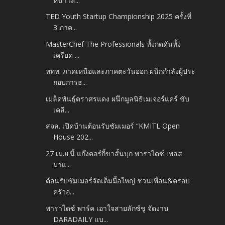
หนาวส...
TED Youth Startup Championship 2025 ครั้งที่
3 ภาค...
MasterChef The Professionals ทั้งกดดันทั้ง
เครียด ...
ททท. ภาคเหนือและภาคตะวันออก ผนึกกำลังผู้ประ
กอบการธ...
เมล็ดพันธุ์ตราศรแดง ผนึกมูลนิธิเมเจอร์แคร์ ขับ
เคลื...
สจล. เปิดบ้านต้อนรับซัมเมอร์ “KMITL Open
House 202...
27 เม.ย.นี้ แก๊งคอร์กี้ขาสั้นบุก พาราไดซ์ เพลส
มาแ...
ต้อนรับซัมเมอร์จัดเต็มมื้อใหญ่ ชวนเพื่อน&ครอบ
ครัวอ...
พาราไดซ์ พาร์ค เอาใจสายลักซ์ชู จัดงาน
DARADAILY แบ...