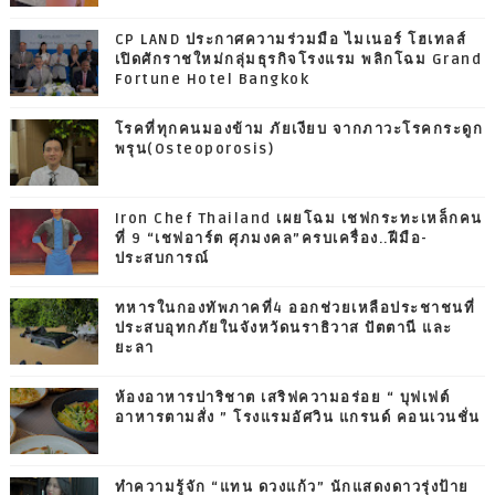
CP LAND ประกาศความร่วมมือ ไมเนอร์ โฮเทลส์
เปิดศักราชใหม่กลุ่มธุรกิจโรงแรม พลิกโฉม Grand
Fortune Hotel Bangkok
โรคที่ทุกคนมองข้าม ภัยเงียบ จากภาวะโรคกระดูก
พรุน(Osteoporosis)
Iron Chef Thailand เผยโฉม เชฟกระทะเหล็กคน
ที่ 9 “เชฟอาร์ต ศุภมงคล”ครบเครื่อง..ฝีมือ-
ประสบการณ์
ทหารในกองทัพภาคที่4 ออกช่วยเหลือประชาชนที่
ประสบอุทกภัยในจังหวัดนราธิวาส ปัตตานี และ
ยะลา
ห้องอาหารปาริชาต เสริฟความอร่อย “ บุฟเฟต์
อาหารตามสั่ง ” โรงแรมอัศวิน แกรนด์ คอนเวนชั่น
ทำความรู้จัก “แทน ดวงแก้ว” นักแสดงดาวรุ่งป้าย