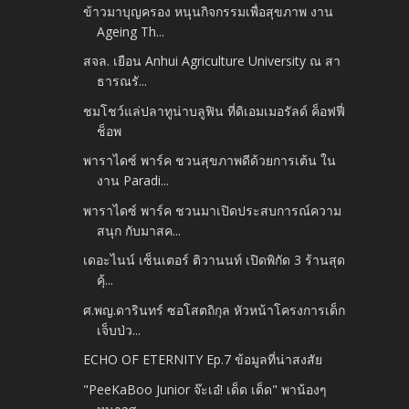
ข้าวมาบุญครอง หนุนกิจกรรมเพื่อสุขภาพ งาน
Ageing Th...
สจล. เยือน Anhui Agriculture University ณ สา
ธารณรั...
ชมโชว์แล่ปลาทูน่าบลูฟิน ที่ดิเอมเมอรัลด์ ค็อฟฟี่
ช็อพ
พาราไดซ์ พาร์ค ชวนสุขภาพดีด้วยการเต้น ใน
งาน Paradi...
พาราไดซ์ พาร์ค ชวนมาเปิดประสบการณ์ความ
สนุก กับมาสค...
เดอะไนน์ เซ็นเตอร์ ติวานนท์ เปิดพิกัด 3 ร้านสุด
คุ้...
ศ.พญ.ดารินทร์ ซอโสตถิกุล หัวหน้าโครงการเด็ก
เจ็บป่ว...
ECHO OF ETERNITY Ep.7 ข้อมูลที่น่าสงสัย
"PeeKaBoo Junior จ๊ะเอ๋! เด็ด เด็ด" พาน้องๆ