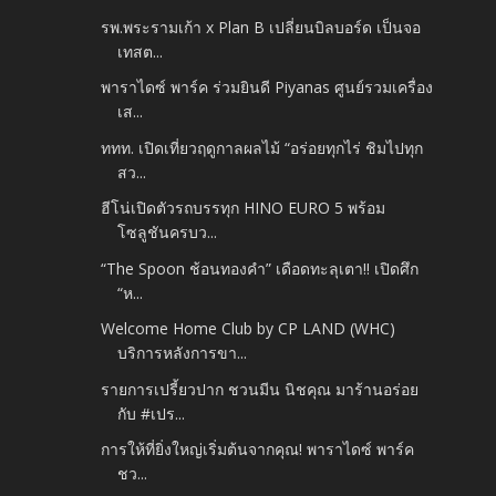
รพ.พระรามเก้า x Plan B เปลี่ยนบิลบอร์ด เป็นจอ
เทสต...
พาราไดซ์ พาร์ค ร่วมยินดี Piyanas ศูนย์รวมเครื่อง
เส...
ททท. เปิดเที่ยวฤดูกาลผลไม้ “อร่อยทุกไร่ ชิมไปทุก
สว...
ฮีโน่เปิดตัวรถบรรทุก HINO EURO 5 พร้อม
โซลูชันครบว...
“The Spoon ช้อนทองคำ” เดือดทะลุเตา!! เปิดศึก
“ห...
Welcome Home Club by CP LAND (WHC)
บริการหลังการขา...
รายการเปรี้ยวปาก ชวนมีน นิชคุณ มาร้านอร่อย
กับ #เปร...
การให้ที่ยิ่งใหญ่เริ่มต้นจากคุณ! พาราไดซ์ พาร์ค
ชว...