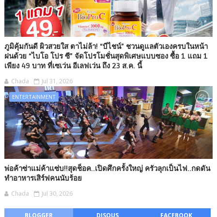
ภูมิคุ้มกันดี ผิวสวยใส ตาไม่ล้า! “บีไชน์” ชวนดูแลตัวเองครบในหน้า
ฝนด้วย “ไบโอ โปร ซี” จัดโปรโมชั่นสุดพิเศษแบบซอง ซื้อ 1 แถม 1
เพียง 49 บาท ที่เซเว่น อีเลฟเว่น ถึง 23 ส.ค. นี้
Chada
Jul 31, 2026
ENTERTAINMENT
พ่อค้าซ่าแม่ค้าแซ่บ!!สุดช็อค..เปิดศึกครั้งใหญ่ ครัวลุกเป็นไฟ..กดดัน
ทำอาหารเสิร์ฟคนนับร้อย
Chada
Jul 30, 2026
BLOGGER
DISQUS
FACEBOOK