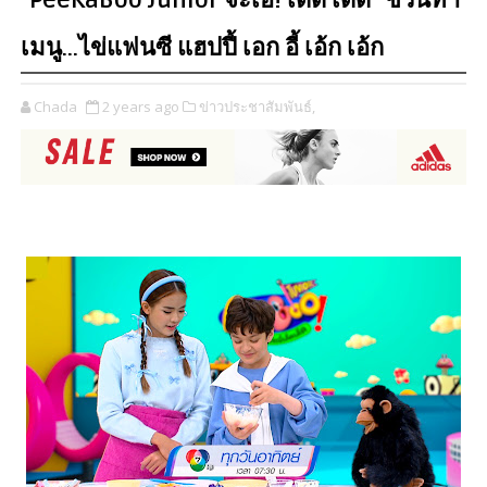
"PeeKaBoo Junior จ๊ะเอ๋! เด็ด เด็ด" ชวนทำ
เมนู…ไข่แฟนซี แฮปปี้ เอก อี้ เอ้ก เอ้ก
Chada
2 years ago
ข่าวประชาสัมพันธ์,