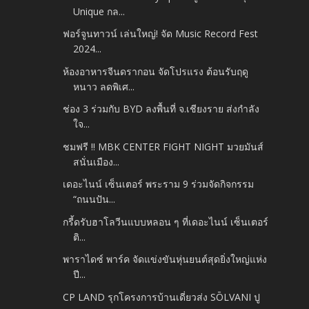
Unique กล...
ฟอร์จูนทาวน์ เล่นใหญ่! จัด Music Record Fest
2024...
ห้องอาหารจีนดรากอน จัดโปรแรง ต้อนรับฤดู
หนาว ลดพิเศ...
ช่อง 3 ร่วมกับ BYD ลงพื้นที่ จ.เชียงราย ส่งกำลัง
ใจ...
ชมฟรี !! MBK CENTER FIGHT NIGHT มวยมันส์
สนั่นเมือง...
เดอะไนน์ เซ็นเตอร์ พระราม 9 ร่วมจัดกิจกรรม
“ถนนปัน...
กรี้ดรับฮาโลวีนแบบหลอน ๆ ที่เดอะไนน์ เซ็นเตอร์
ติ...
พาราไดซ์ พาร์ค จัดแข่งขันหุ่นยนต์สุดยิ่งใหญ่แห่ง
ปี...
CP LAND รุกโครงการบ้านเดี่ยวส่ง SŌLVANI ปู