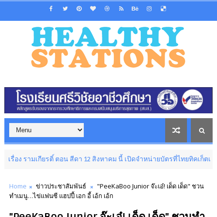
กียรติ์ ตอน สีดา 12 สิงหาคม นี้ เปิดจำหน่ายบัตรที่ไทยทิคเก็ตเมเจอร์
LI
Home
ข่าวประชาสัมพันธ์
"PeeKaBoo Junior จ๊ะเอ๋! เด็ด เด็ด" ชวน
ทำเมนู…ไข่แฟนซี แฮปปี้ เอก อี้ เอ้ก เอ้ก