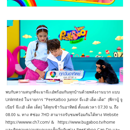
พบกับความสนุกที่จะมาจ๊ะเอ๋พร้อมกันทุกบ้านด้วยพลังงานบวก แบบ
Unlimited ในรายการ “PeeKaBoo Junior จ๊ะเอ๋! เด็ด เด็ด” (พีกาบู้ จู
เนียร์ จ๊ะเอ๋! เด็ด เด็ด) ได้ทุกเช้าวันอาทิตย์ ตั้งแต่เวลา 07.30 น. ถึง
08.00 น. ทาง #ช่อง 7HD สามารถรับชมพร้อมกันได้ทาง Website
https://wwww.ch7.com/ & https://www.bugaboo.tv/home
และติดตามความสนุกแบบเต็มอิ่มกับช่วง PeeKaboo Can Do และ