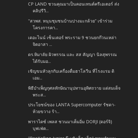
CP LAND ชวนคุณมาเป็นคอนเทนต์ครีเอเตอร์ ส่ง
คลิปรีวิ...
"สวพส. หนุนชุมชนบ้านปางมะกล้วย” เข้าร่วม
โครงการคา...
เดอะไนน์ เซ็นเตอร์ พระราม 9 ชวนยกก๊วนเหล่า
จิตอาสา ...
ดร.หิมาลัย ผิวพรรณ และ สส สัญญา นิลสุพรรณ
ได้รับมอ...
เชิญขนหัวลุกกับเครื่องดื่มฮาโลวีน ที่โรงแรม ดิ
เอม...
พิธีบำเพ็ญกุศลทักษิณานุปทานอุทิศถวาย แด่สมเด็จ
พระส...
ประโยชน์ของ LANTA Supercomputer รัชดา-
ห้วยขวาง ร้า...
พาราไดซ์ เพลส ชวนมาเต็มอิ่ม DORJI (ดอร์จิ)
บุฟเฟ่ต...