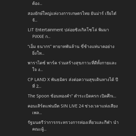
ต้อง...
สองยักษ์ใหญ่แห่งวงการเกษตรไทย ยันม่าร์ เจียไต๋
จั...
LIT Entertainment ปล่อยซิงเกิลโซโล่ พิมมา
PiXXiE ก...
“เอ็ม ธนากร” ทายาทพันล้าน ขี่ช้างแห่นาคอย่าง
ยิ่งให...
พาราไดซ์ พาร์ค ร่วมสร้างสุขภาวะที่ดีทั้งกายและ
ใจ ง...
CP LAND X พันธมิตร ส่งต่อความสุขเดินทางได้ ปี
ที่ 2...
The Spoon ช้อนทองคำ” ตำระเบิดครก เปิดศึกเ...
คอนเสิร์ตแฟนมีต SIN LIVE 24 ช่วงเวลาแห่งเสียง
เพล...
รัฐมนตรีว่าการกระทรวงการท่องเที่ยวและกีฬา นำ
คณะผู้...