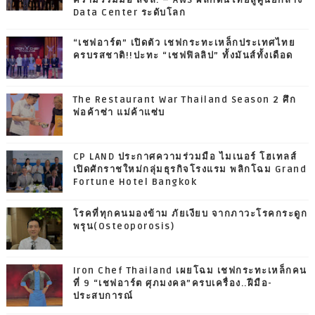
Data Center ระดับโลก
“เชฟอาร์ต” เปิดตัว เชฟกระทะเหล็กประเทศไทย
ครบรสชาติ!!ปะทะ “เชฟฟิลลิป” ทั้งมันส์ทั้งเดือด
The Restaurant War Thailand Season 2 ศึก
พ่อค้าซ่า แม่ค้าแซ่บ
CP LAND ประกาศความร่วมมือ ไมเนอร์ โฮเทลส์
เปิดศักราชใหม่กลุ่มธุรกิจโรงแรม พลิกโฉม Grand
Fortune Hotel Bangkok
โรคที่ทุกคนมองข้าม ภัยเงียบ จากภาวะโรคกระดูก
พรุน(Osteoporosis)
Iron Chef Thailand เผยโฉม เชฟกระทะเหล็กคน
ที่ 9 “เชฟอาร์ต ศุภมงคล”ครบเครื่อง..ฝีมือ-
ประสบการณ์