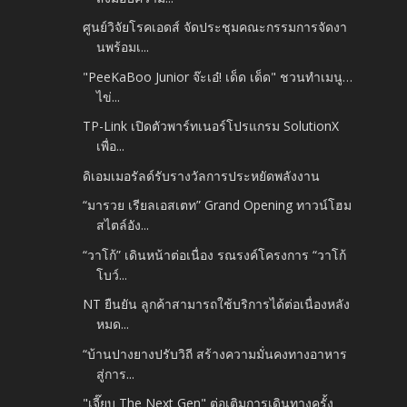
ศูนย์วิจัยโรคเอดส์ จัดประชุมคณะกรรมการจัดงา
นพร้อมเ...
"PeeKaBoo Junior จ๊ะเอ๋! เด็ด เด็ด" ชวนทำเมนู…
ไข่...
TP-Link เปิดตัวพาร์ทเนอร์โปรแกรม SolutionX
เพื่อ...
ดิเอมเมอรัลด์รับรางวัลการประหยัดพลังงาน
“มารวย เรียลเอสเตท” Grand Opening ทาวน์โฮม
สไตล์อัง...
“วาโก้” เดินหน้าต่อเนื่อง รณรงค์โครงการ “วาโก้
โบว์...
NT ยืนยัน ลูกค้าสามารถใช้บริการได้ต่อเนื่องหลัง
หมด...
“บ้านปางยางปรับวิถี สร้างความมั่นคงทางอาหาร
สู่การ...
"เจี๊ยบ The Next Gen" ต่อเติมการเดินทางครั้ง