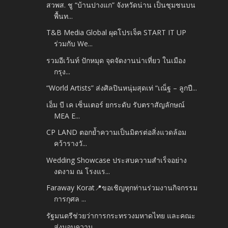
สวพส. ชู “บ้านปางแก” จังหวัดน่าน เป็นชุมชนบน
พื้นท...
T&B Media Global ผุดโปรเจ็ค START IT UP
ร่วมกับ We...
รวมอีเว้นท์ ปักหมุด จุดจัดงานน่าเที่ยว ในเมือง
กรุง...
“World Artists” ส่งศิลปินหนุ่มสุดเท่ “เณ็ฐ – ลูกปื...
เอ็ม บี เค เซ็นเตอร์ ยกระดับ รับตราสัญลักษณ์
MEA E...
CP LAND ตอกย้ำความเป็นมิตรต่อสิ่งแวดล้อม
คว้ารางวั...
Wedding Showcase ประสบความสำเร็จอย่าง
งดงาม ณ โรงแร...
Faraway Korat📍ขอเชิญทุกท่านร่วมงานกิจกรรม
การกุศล ...
รัฐมนตรีช่วยว่าการกระทรวงมหาดไทย และคณะ
ส่งมอบความ...