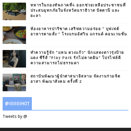
ทหารในกองทัพภาคที่4 ออกช่วยเหลือประชาชนที่
ประสบอุทกภัยในจังหวัดนราธิวาส ปัตตานี และ
ยะลา
ห้องอาหารปาริชาต เสริฟความอร่อย “ บุฟเฟต์
อาหารตามสั่ง ” โรงแรมอัศวิน แกรนด์ คอนเวนชั่น
ทำความรู้จัก “แทน ดวงแก้ว” นักแสดงดาวรุ่งป้าย
แดง ซีรีส์ “Play Park รักไม่คาดฝัน” โปรไฟล์ดี
ความสามารถไม่ธรรมดา
สถาบันพัฒนาผู้นำศาสนาอิสลาม จัดงานร่วมจิต
อาสา พัฒนาสังคม ครั้งที่ 2
@IIIIIIIIHOT
Tweets by @