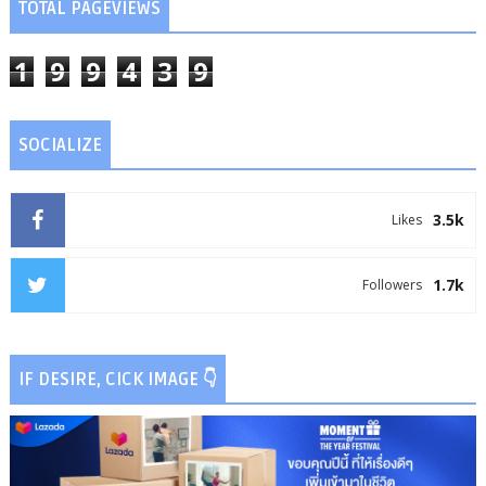
TOTAL PAGEVIEWS
1
9
9
4
3
9
SOCIALIZE
3.5k
Likes
1.7k
Followers
IF DESIRE, CICK IMAGE 👇