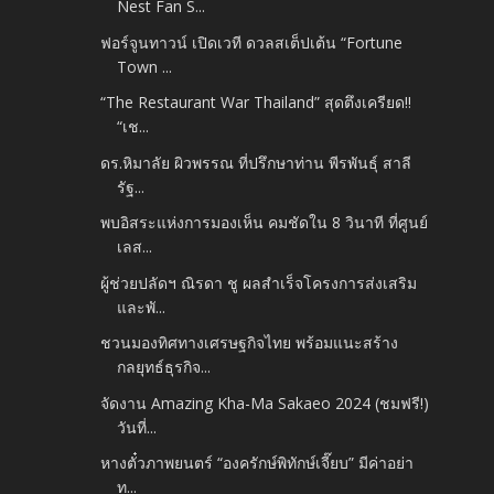
Nest Fan S...
ฟอร์จูนทาวน์ เปิดเวที ดวลสเต็ปเต้น “Fortune
Town ...
“The Restaurant War Thailand” สุดตึงเครียด!!
“เช...
ดร.หิมาลัย ผิวพรรณ ที่ปรึกษาท่าน พีรพันธุ์ สาลี
รัฐ...
พบอิสระแห่งการมองเห็น คมชัดใน 8 วินาที ที่ศูนย์
เลส...
ผู้ช่วยปลัดฯ ณิรดา ชู ผลสำเร็จโครงการส่งเสริม
และพั...
ชวนมองทิศทางเศรษฐกิจไทย พร้อมแนะสร้าง
กลยุทธ์ธุรกิจ...
จัดงาน Amazing Kha-Ma Sakaeo 2024 (ชมฟรี!)
วันที่...
หางตั๋วภาพยนตร์ “องครักษ์พิทักษ์เจี๊ยบ” มีค่าอย่า
ท...