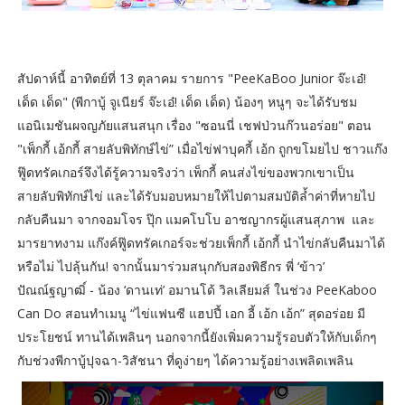
สัปดาห์นี้ อาทิตย์ที่ 13 ตุลาคม รายการ "PeeKaBoo Junior จ๊ะเอ๋!
เด็ด เด็ด" (พีกาบู้ จูเนียร์ จ๊ะเอ๋! เด็ด เด็ด) น้องๆ หนูๆ จะได้รับชม
แอนิเมชันผจญภัยแสนสนุก เรื่อง "ซอนนี่ เชฟป่วนก๊วนอร่อย" ตอน
"เพ็กกี้ เอ้กกี้ สายลับพิทักษ์ไข่” เมื่อไข่ฟาบุคกี้ เอ้ก ถูกขโมยไป ชาวแก๊ง
ฟู๊ดทรัคเกอร์จึงได้รู้ความจริงว่า เพ็กกี้ คนส่งไข่ของพวกเขาเป็น
สายลับพิทักษ์ไข่ และได้รับมอบหมายให้ไปตามสมบัติล้ำค่าที่หายไป
กลับคืนมา จากจอมโจร ปุ๊ก แมคโบโบ อาชญากรผู้แสนสุภาพ และ
มารยาทงาม แก๊งค์ฟู๊ดทรัคเกอร์จะช่วยเพ็กกี้ เอ้กกี้ นำไข่กลับคืนมาได้
หรือไม่ ไปลุ้นกัน! จากนั้นมาร่วมสนุกกับสองพิธีกร พี่ ‘ข้าว’
ปัณณ์ฐญาฒิ์ - น้อง ‘ดานเท่’ อมานโด้ วิลเลียมส์ ในช่วง PeeKaboo
Can Do สอนทำเมนู “ไข่แฟนซี แฮปปี้ เอก อี้ เอ้ก เอ้ก” สุดอร่อย มี
ประโยชน์ ทานได้เพลินๆ นอกจากนี้ยังเพิ่มความรู้รอบตัวให้กับเด็กๆ
กับช่วงพีกาบู้ปุจฉา-วิสัชนา ที่ดูง่ายๆ ได้ความรู้อย่างเพลิดเพลิน