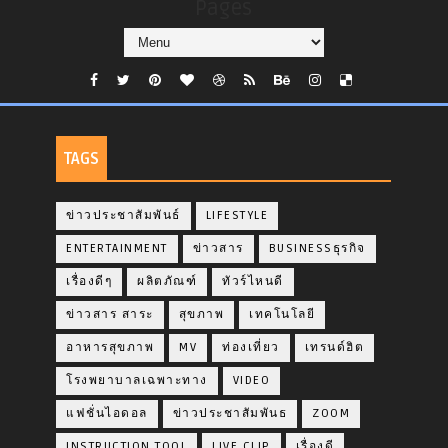
Pages
TAGS
ข่าวประชาสัมพันธ์
LIFESTYLE
ENTERTAINMENT
ข่าวสาร
BUSINESSธุรกิจ
เรื่องดีๆ
ผลิตภัณฑ์
ทัวร์ไหนดี
ข่าวสาร สาระ
สุขภาพ
เทคโนโลยี
อาหารสุขภาพ
MV
ท่องเที่ยว
เทรนด์ฮิต
โรงพยาบาลเฉพาะทาง
VIDEO
แฟชั่นไอดอล
ข่าวประชาสัมพันธ
ZOOM
INSTRUCTION TOOL
LIVE CLIP
เรื่องดี