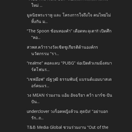
ใหม่ ...
มูลนิธพระราหู และ โครงการใจถึงใจ คนไทยไม่
ทิ้งกัน ม...
“The Spoon ช้อนทองคำ” เดือดทะลุเตา!! เปิดศึก
“หอ...
สวพส.คว้ารางวัลเชิดชูเกียรติด้านองค์กร
นวัตกรรม “รา...
“realme” คอลแลบ “PUBG” จ่อเปิดตัวเกมมิ่งสมา
ร์ตโฟนร...
“เชฟอ๊อฟ” ณัฐวุฒิ ธรรมพันธุ์ แบรนด์แอมบาสเด
อร์คนแร...
วง MEAN ร่วมงาน แอ้ม อัจฉริยา คว้า มาร์ช-ปัน
ปัน...
underclover วงร็อคหญิงล้วน สุดปัง! "อย่าบอก
รัก...ถ...
T&B Media Global ชวนร่วมงาน “Out of the