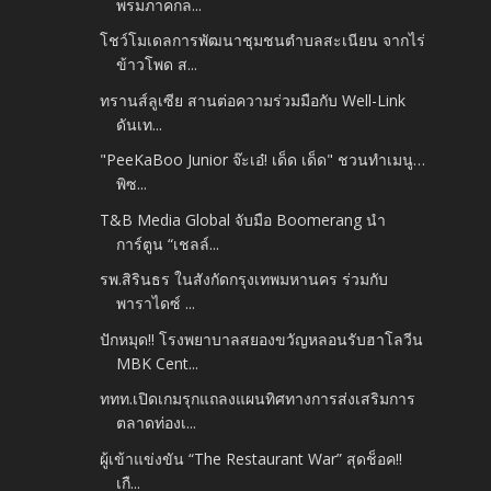
พรมภาคกล...
โชว์โมเดลการพัฒนาชุมชนตำบลสะเนียน จากไร่
ข้าวโพด ส...
ทรานส์ลูเซีย สานต่อความร่วมมือกับ Well-Link
ดันเท...
"PeeKaBoo Junior จ๊ะเอ๋! เด็ด เด็ด" ชวนทำเมนู…
พิซ...
T&B Media Global จับมือ Boomerang นำ
การ์ตูน “เชลล์...
รพ.สิรินธร ในสังกัดกรุงเทพมหานคร ร่วมกับ
พาราไดซ์ ...
ปักหมุด!! โรงพยาบาลสยองขวัญหลอนรับฮาโลวีน
MBK Cent...
ททท.เปิดเกมรุกแถลงแผนทิศทางการส่งเสริมการ
ตลาดท่องเ...
ผู้เข้าแข่งขัน “The Restaurant War” สุดช็อค!!
เกื...