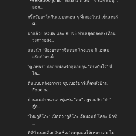
"PeeKaBoo Junior จ๊ะเอ๋! เด็ด เด็ด" ชวนทำเมนู…
ฮอต...
กรี้ดรับฮาโลวีนแบบหลอน ๆ ที่เดอะไนน์ เซ็นเตอร์
ติ...
มาแล้ว!! SOū& และ RI-NÉ ทำเลสุดฮอตสะเทือน
วงการอสัง...
แนะนำ "ห้องอาหารจีนหยก โรงแรม ดิ เอมเม
อรัลด์"มาเต็...
“ตู่ ภพธร” ปล่อยเพลงรักสุดอบอุ่น “ตรงกับใจ” ที่
ได...
ต้นแบบคลังอาหาร ซุปเปอร์มาร์เก็ตหลังบ้าน
Food ba...
บ้านแม่สายนาเลาชุมชน “คน” อยู่ร่วมกับ “ป่า”
สู่ต...
“ไทยกูลิโกะ” เปิดตัว “กูลิโกะ อัลมอนด์ โคกะ มิกซ์
...
ทีทีบี แนะเลือกสินเชื่อส่วนบุคคลให้เหมาะสม ไม่