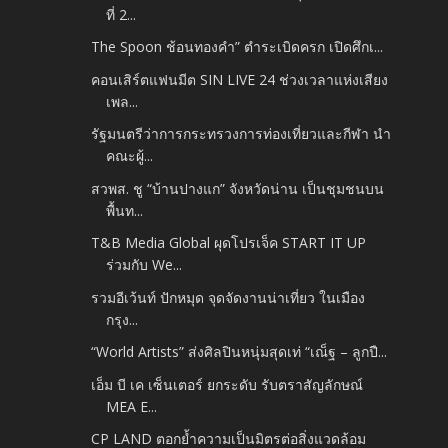
ที่ 2...
The Spoon ช้อนทองคำ” ตำระเบิดครก เปิดศึกเ...
คอนเสิร์ตแฟนมีต SIN LIVE 24 ช่วงเวลาแห่งเสียง
เพล...
รัฐมนตรีว่าการกระทรวงการท่องเที่ยวและกีฬา นำ
คณะผู้...
สวพส. ชู “บ้านปางแก” จังหวัดน่าน เป็นชุมชนบน
พื้นท...
T&B Media Global ผุดโปรเจ็ค START IT UP
ร่วมกับ We...
รวมอีเว้นท์ ปักหมุด จุดจัดงานน่าเที่ยว ในเมือง
กรุง...
“World Artists” ส่งศิลปินหนุ่มสุดเท่ “เณ็ฐ – ลูกปื...
เอ็ม บี เค เซ็นเตอร์ ยกระดับ รับตราสัญลักษณ์
MEA E...
CP LAND ตอกย้ำความเป็นมิตรต่อสิ่งแวดล้อม