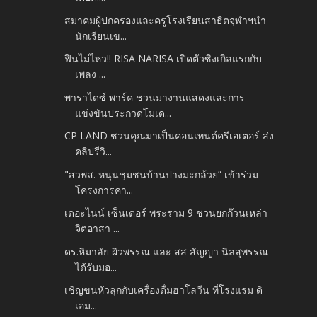
สมาคมผู้ปกครองและครูโรงเรียนสาธิตจุฬาฯนำ
นักเรียนเข...
ฟินไม่ไหว!! RISA NARISA เปิดตัวซิงเกิลแรกกับ
เพลง ...
พาราไดซ์ พาร์ค ชวนมางานแสดงและการ
แข่งขันประกวดโมเด...
CP LAND ชวนคุณมาเป็นคอนเทนต์ครีเอเตอร์ ส่ง
คลิปรีวิ...
"สวพส. หนุนชุมชนบ้านปางมะกล้วย” เข้าร่วม
โครงการคา...
เดอะไนน์ เซ็นเตอร์ พระราม 9 ชวนยกก๊วนเหล่า
จิตอาสา ...
ดร.หิมาลัย ผิวพรรณ และ สส สัญญา นิลสุพรรณ
ได้รับมอ...
เชิญขนหัวลุกกับเครื่องดื่มฮาโลวีน ที่โรงแรม ดิ
เอม...