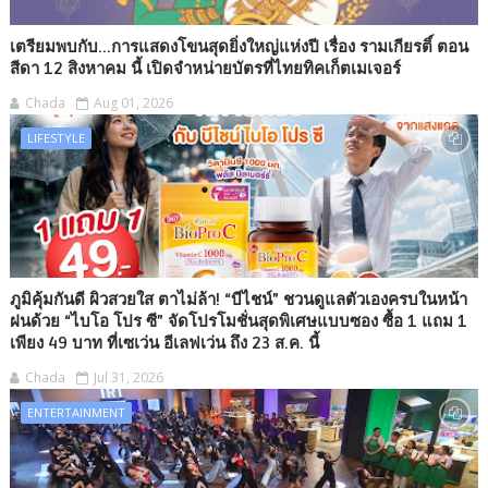
เตรียมพบกับ...การแสดงโขนสุดยิ่งใหญ่แห่งปี เรื่อง รามเกียรติ์ ตอน
สีดา 12 สิงหาคม นี้ เปิดจำหน่ายบัตรที่ไทยทิคเก็ตเมเจอร์
Chada
Aug 01, 2026
LIFESTYLE
ภูมิคุ้มกันดี ผิวสวยใส ตาไม่ล้า! “บีไชน์” ชวนดูแลตัวเองครบในหน้า
ฝนด้วย “ไบโอ โปร ซี” จัดโปรโมชั่นสุดพิเศษแบบซอง ซื้อ 1 แถม 1
เพียง 49 บาท ที่เซเว่น อีเลฟเว่น ถึง 23 ส.ค. นี้
Chada
Jul 31, 2026
ENTERTAINMENT