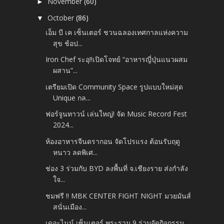
November
(60)
►
October
(86)
▼
เอ็ม บี เค เซ็นเตอร์ ชวนฉลองเทศกาลแห่งความ
สุข ช้อป...
Iron Chef ระอุ!!เปิดโจทย์ “อาหารญี่ปุ่นแนวผสม
ผสาน”...
เตรียมเปิด Community Space รูปแบบใหม่สุด
Unique กล...
ฟอร์จูนทาวน์ เล่นใหญ่! จัด Music Record Fest
2024...
ห้องอาหารจีนดรากอน จัดโปรแรง ต้อนรับฤดู
หนาว ลดพิเศ...
ช่อง 3 ร่วมกับ BYD ลงพื้นที่ จ.เชียงราย ส่งกำลัง
ใจ...
ชมฟรี !! MBK CENTER FIGHT NIGHT มวยมันส์
สนั่นเมือง...
เดอะไนน์ เซ็นเตอร์ พระราม 9 ร่วมจัดกิจกรรม