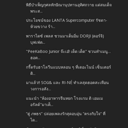
พิธีบำเพ็ญกุศลทักษิณานุปทานอุทิศถวาย แด่สมเด็จ
พระส...
ประโยชน์ของ LANTA Supercomputer รัชดา-
ห้วยขวาง ร้า...
พาราไดซ์ เพลส ชวนมาเต็มอิ่ม DORJI (ดอร์จิ)
บุฟเฟ่ต...
"PeeKaBoo Junior จ๊ะเอ๋! เด็ด เด็ด" ชวนทำเมนู…
ฮอต...
กรี้ดรับฮาโลวีนแบบหลอน ๆ ที่เดอะไนน์ เซ็นเตอร์
ติ...
มาแล้ว!! SOū& และ RI-NÉ ทำเลสุดฮอตสะเทือน
วงการอสัง...
แนะนำ "ห้องอาหารจีนหยก โรงแรม ดิ เอมเม
อรัลด์"มาเต็...
“ตู่ ภพธร” ปล่อยเพลงรักสุดอบอุ่น “ตรงกับใจ” ที่
ได...