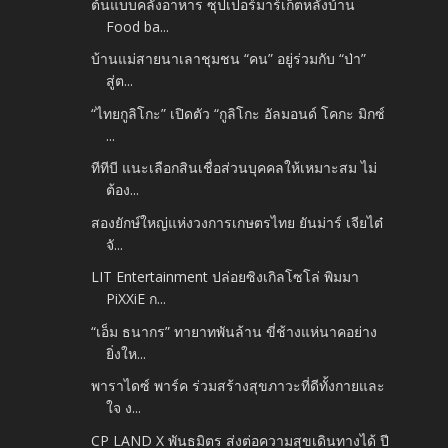
ต้นแบบคลังอาหาร ซุปเปอร์มาร์เก็ตหลังบ้าน
Food ba...
บ้านแม่สายนาเลาชุมชน “คน” อยู่ร่วมกับ “ป่า”
สู่ต...
“ไทยกูลิโกะ” เปิดตัว “กูลิโกะ อัลมอนด์ โคกะ มิกซ์
...
ทีทีบี แนะเลือกสินเชื่อส่วนบุคคลให้เหมาะสม ไม่
ต้อง...
สองยักษ์ใหญ่แห่งวงการเกษตรไทย ยันม่าร์ เจียไต๋
จั...
LIT Entertainment ปล่อยซิงเกิลโซโล่ พิมมา
PiXXiE ก...
“เอ็ม ธนากร” ทายาทพันล้าน ขี่ช้างแห่นาคอย่าง
ยิ่งให...
พาราไดซ์ พาร์ค ร่วมสร้างสุขภาวะที่ดีทั้งกายและ
ใจ ง...
CP LAND X พันธมิตร ส่งต่อความสุขเดินทางได้ ปี