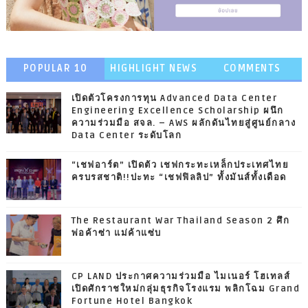
POPULAR 10
HIGHLIGHT NEWS
COMMENTS
เปิดตัวโครงการทุน Advanced Data Center
Engineering Excellence Scholarship ผนึก
ความร่วมมือ สจล. – AWS ผลักดันไทยสู่ศูนย์กลาง
Data Center ระดับโลก
“เชฟอาร์ต” เปิดตัว เชฟกระทะเหล็กประเทศไทย
ครบรสชาติ!!ปะทะ “เชฟฟิลลิป” ทั้งมันส์ทั้งเดือด
The Restaurant War Thailand Season 2 ศึก
พ่อค้าซ่า แม่ค้าแซ่บ
CP LAND ประกาศความร่วมมือ ไมเนอร์ โฮเทลส์
เปิดศักราชใหม่กลุ่มธุรกิจโรงแรม พลิกโฉม Grand
Fortune Hotel Bangkok