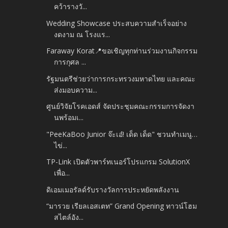
คว้ารางวั...
Wedding Showcase ประสบความสำเร็จอย่าง
งดงาม ณ โรงแร...
Faraway Korat📍ขอเชิญทุกท่านร่วมงานกิจกรรม
การกุศล ...
รัฐมนตรีช่วยว่าการกระทรวงมหาดไทย และคณะ
ส่งมอบความ...
ศูนย์วิจัยโรคเอดส์ จัดประชุมคณะกรรมการจัดงา
นพร้อมเ...
"PeeKaBoo Junior จ๊ะเอ๋! เด็ด เด็ด" ชวนทำเมนู…
ไข่...
TP-Link เปิดตัวพาร์ทเนอร์โปรแกรม SolutionX
เพื่อ...
ดิเอมเมอรัลด์รับรางวัลการประหยัดพลังงาน
“มารวย เรียลเอสเตท” Grand Opening ทาวน์โฮม
สไตล์อัง...