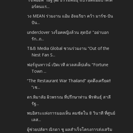
อร์คนแร...
วง MEAN ร่วมงาน แอ้ม อัจฉริยา คว้า มาร์ช-ปัน
ปัน...
underclover วงร็อคหญิงล้วน สุดปัง! "อย่าบอก
รัก...ถ...
T&B Media Global ชวนร่วมงาน “Out of the
Nest Fan S...
ฟอร์จูนทาวน์ เปิดเวที ดวลสเต็ปเต้น “Fortune
Town ...
“The Restaurant War Thailand” สุดตึงเครียด!!
“เช...
ดร.หิมาลัย ผิวพรรณ ที่ปรึกษาท่าน พีรพันธุ์ สาลี
รัฐ...
พบอิสระแห่งการมองเห็น คมชัดใน 8 วินาที ที่ศูนย์
เลส...
ผู้ช่วยปลัดฯ ณิรดา ชู ผลสำเร็จโครงการส่งเสริม