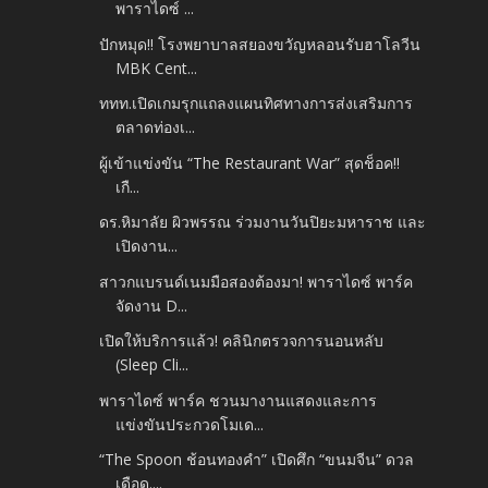
พาราไดซ์ ...
ปักหมุด!! โรงพยาบาลสยองขวัญหลอนรับฮาโลวีน
MBK Cent...
ททท.เปิดเกมรุกแถลงแผนทิศทางการส่งเสริมการ
ตลาดท่องเ...
ผู้เข้าแข่งขัน “The Restaurant War” สุดช็อค!!
เกื...
ดร.หิมาลัย ผิวพรรณ ร่วมงานวันปิยะมหาราช และ
เปิดงาน...
สาวกแบรนด์เนมมือสองต้องมา! พาราไดซ์ พาร์ค
จัดงาน D...
เปิดให้บริการแล้ว! คลินิกตรวจการนอนหลับ
(Sleep Cli...
พาราไดซ์ พาร์ค ชวนมางานแสดงและการ
แข่งขันประกวดโมเด...
“The Spoon ช้อนทองคำ” เปิดศึก “ขนมจีน” ดวล
เดือด....