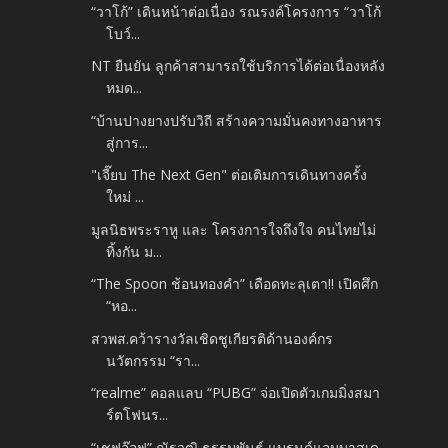
“วาโก้” เดินหน้าต่อเนื่อง รณรงค์โครงการ “วาโก้
โบว์...
NT ยืนยัน ลูกค้าสามารถใช้บริการได้ต่อเนื่องหลัง
หมด...
“บ้านปางยางปรับวิถี สร้างความมั่นคงทางอาหาร
สู่การ...
"เจี๊ยบ The Next Gen" ต่อเติมการเดินทางครั้ง
ใหม่ ...
มูลนิธพระราหู และ โครงการใจถึงใจ คนไทยไม่
ทิ้งกัน ม...
“The Spoon ช้อนทองคำ” เดือดทะลุเตา!! เปิดศึก
“หอ...
สวพส.คว้ารางวัลเชิดชูเกียรติด้านองค์กร
นวัตกรรม “รา...
“realme” คอลแลบ “PUBG” จ่อเปิดตัวเกมมิ่งสมา
ร์ตโฟนร...
“เชฟอ๊อฟ” ณัฐวุฒิ ธรรมพันธุ์ แบรนด์แอมบาสเด