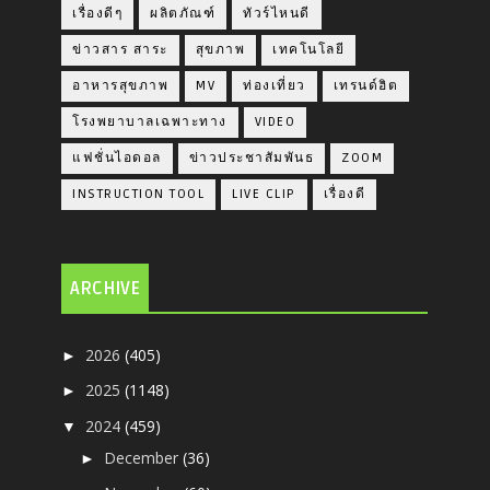
เรื่องดีๆ
ผลิตภัณฑ์
ทัวร์ไหนดี
ข่าวสาร สาระ
สุขภาพ
เทคโนโลยี
อาหารสุขภาพ
MV
ท่องเที่ยว
เทรนด์ฮิต
โรงพยาบาลเฉพาะทาง
VIDEO
แฟชั่นไอดอล
ข่าวประชาสัมพันธ
ZOOM
INSTRUCTION TOOL
LIVE CLIP
เรื่องดี
ARCHIVE
2026
(405)
►
2025
(1148)
►
2024
(459)
▼
December
(36)
►