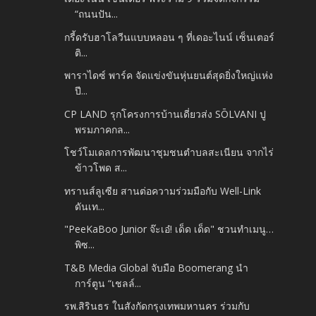
“ถนนปัน...
กรี้ดรับฮาโลวีนแบบหลอน ๆ ที่เดอะไนน์ เซ็นเตอร์
ติ...
พาราไดซ์ พาร์ค จัดแข่งขันหุ่นยนต์สุดยิ่งใหญ่แห่ง
ปี...
CP LAND รุกโครงการบ้านเดี่ยวส่ง SŌLVANI ปู
พรมภาคกล...
โชว์โมเดลการพัฒนาชุมชนตำบลสะเนียน จากไร่
ข้าวโพด ส...
ทรานส์ลูเซีย สานต่อความร่วมมือกับ Well-Link
ดันเท...
"PeeKaBoo Junior จ๊ะเอ๋! เด็ด เด็ด" ชวนทำเมนู…
พิซ...
T&B Media Global จับมือ Boomerang นำ
การ์ตูน “เชลล์...
รพ.สิรินธร ในสังกัดกรุงเทพมหานคร ร่วมกับ