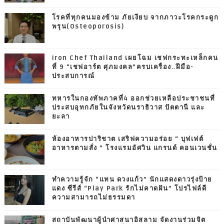
โรคที่ทุกคนมองข้าม ภัยเงียบ จากภาวะโรคกระดูก
พรุน(Osteoporosis)
Iron Chef Thailand เผยโฉม เชฟกระทะเหล็กคน
ที่ 9 “เชฟอาร์ต ศุภมงคล”ครบเครื่อง..ฝีมือ-
ประสบการณ์
ทหารในกองทัพภาคที่4 ออกช่วยเหลือประชาชนที่
ประสบอุทกภัยในจังหวัดนราธิวาส ปัตตานี และ
ยะลา
ห้องอาหารปาริชาต เสริฟความอร่อย “ บุฟเฟต์
อาหารตามสั่ง ” โรงแรมอัศวิน แกรนด์ คอนเวนชั่น
ทำความรู้จัก “แทน ดวงแก้ว” นักแสดงดาวรุ่งป้าย
แดง ซีรีส์ “Play Park รักไม่คาดฝัน” โปรไฟล์ดี
ความสามารถไม่ธรรมดา
สถาบันพัฒนาผู้นำศาสนาอิสลาม จัดงานร่วมจิต