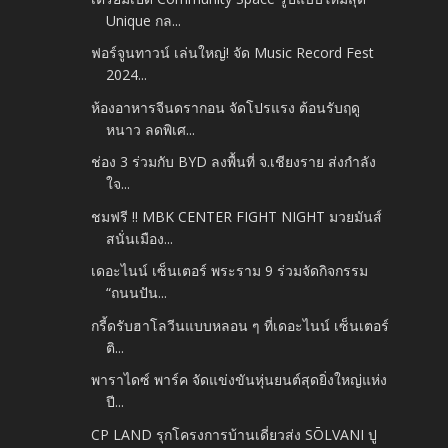
Unique กล...
ฟอร์จูนทาวน์ เล่นใหญ่! จัด Music Record Fest
2024...
ห้องอาหารจีนดรากอน จัดโปรแรง ต้อนรับฤดู
หนาว ลดพิเศ...
ช่อง 3 ร่วมกับ BYD ลงพื้นที่ จ.เชียงราย ส่งกำลัง
ใจ...
ชมฟรี !! MBK CENTER FIGHT NIGHT มวยมันส์
สนั่นเมือง...
เดอะไนน์ เซ็นเตอร์ พระราม 9 ร่วมจัดกิจกรรม
“ถนนปัน...
กรี้ดรับฮาโลวีนแบบหลอน ๆ ที่เดอะไนน์ เซ็นเตอร์
ติ...
พาราไดซ์ พาร์ค จัดแข่งขันหุ่นยนต์สุดยิ่งใหญ่แห่ง
ปี...
CP LAND รุกโครงการบ้านเดี่ยวส่ง SŌLVANI ปู