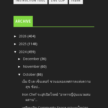
INSTRUCTION TOOL
LIVE CLIP
เรื่องดี
ARCHIVE
2026
(404)
►
2025
(1148)
►
2024
(459)
▼
December
(36)
►
November
(60)
►
October
(86)
▼
เอ็ม บี เค เซ็นเตอร์ ชวนฉลองเทศกาลแห่งความ
สุข ช้อป...
Iron Chef ระอุ!!เปิดโจทย์ “อาหารญี่ปุ่นแนวผสม
ผสาน”...
เตรียมเปิด Community Space รูปแบบใหม่สุด