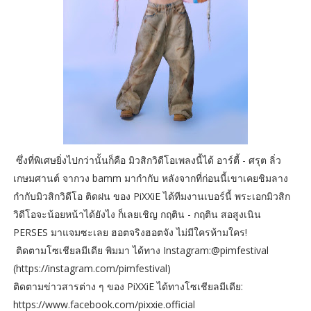
ซึ่งที่พิเศษยิ่งไปกว่านั้นก็คือ มิวสิกวิดีโอเพลงนี้ได้ อาร์ตี้ - ศรุต ลิ่ว
เกษมศานต์ จากวง bamm มากำกับ หลังจากที่ก่อนนี้เขาเคยชิมลาง
กำกับมิวสิกวิดีโอ ติดฝน ของ PiXXiE ได้ทีมงานเบอร์นี้ พระเอกมิวสิก
วิดีโอจะน้อยหน้าได้ยังไง ก็เลยเชิญ กฤติน - กฤติน สอสูงเนิน
PERSES มาแจมซะเลย ฮอตจริงฮอตจัง ไม่มีใครห้ามใคร!
ติดตามโซเชียลมีเดีย พิมมา ได้ทาง Instagram:@pimfestival
(https://instagram.com/pimfestival)
ติดตามข่าวสารต่าง ๆ ของ PiXXiE ได้ทางโซเชียลมีเดีย:
https://www.facebook.com/pixxie.official