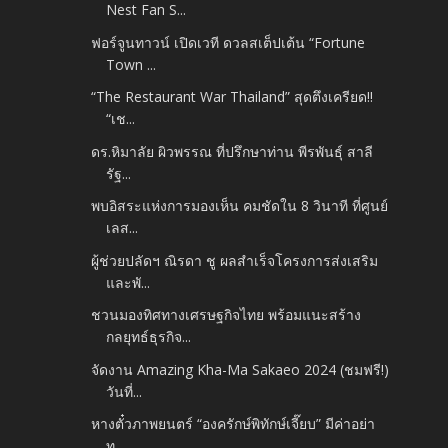
Nest Fan S...
ฟอร์จูนทาวน์ เปิดเวที ดวลสเต็ปเต้น “Fortune
Town ...
“The Restaurant War Thailand” สุดตึงเครียด!!
“เช...
ดร.หิมาลัย ผิวพรรณ ที่ปรึกษาท่าน พีรพันธุ์ สาลี
รัฐ...
พบอิสระแห่งการมองเห็น คมชัดใน 8 วินาที ที่ศูนย์
เลส...
ผู้ช่วยปลัดฯ ณิรดา ชู ผลสำเร็จโครงการส่งเสริม
และพั...
ชวนมองทิศทางเศรษฐกิจไทย พร้อมแนะสร้าง
กลยุทธ์ธุรกิจ...
จัดงาน Amazing Kha-Ma Sakaeo 2024 (ชมฟรี!)
วันที่...
หางตั๋วภาพยนตร์ “องครักษ์พิทักษ์เจี๊ยบ” มีค่าอย่า
ท...