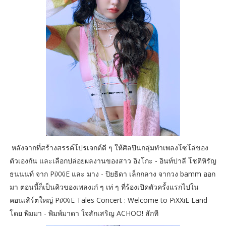
หลังจากที่สร้างสรรค์โปรเจกต์ดี ๆ ให้ศิลปินกลุ่มทำเพลงโซโล่ของ
ตัวเองกัน และเลือกปล่อยผลงานของสาว อิงโกะ - อินท์ปาลี โชติหิรัญ
ธนนนท์ จาก PiXXiE และ มาง - ปิยธิดา เล็กกลาง จากวง bamm ออก
มา ตอนนี้ก็เป็นคิวของเพลงเก๋ ๆ เท่ ๆ ที่ร้องเปิดตัวครั้งแรกไปใน
คอนเสิร์ตใหญ่ PiXXiE Tales Concert : Welcome to PiXXiE Land
โดย พิมมา - พิมพ์มาดา ใจสักเสริญ ACHOO! สักที