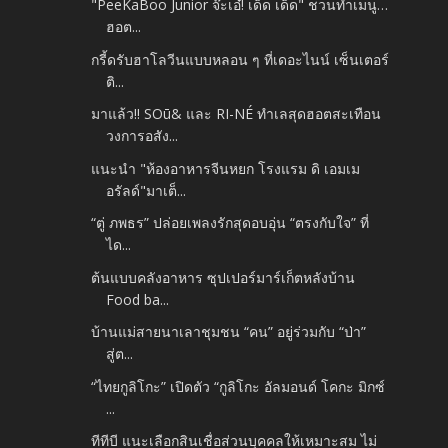
"PeeKaBoo Junior จ๊ะเอ๋! เด็ด เด็ด" ชวนทำเมนู…
ฮอต...
กรี้ดรับฮาโลวีนแบบหลอน ๆ ที่เดอะไนน์ เซ็นเตอร์
ติ...
มาแล้ว!! SOū& และ RI-NÉ ทำเลสุดฮอตสะเทือน
วงการอสัง...
แนะนำ "ห้องอาหารจีนหยก โรงแรม ดิ เอมเม
อรัลด์"มาเต็...
“ตู่ ภพธร” ปล่อยเพลงรักสุดอบอุ่น “ตรงกับใจ” ที่
ได...
ต้นแบบคลังอาหาร ซุปเปอร์มาร์เก็ตหลังบ้าน
Food ba...
บ้านแม่สายนาเลาชุมชน “คน” อยู่ร่วมกับ “ป่า”
สู่ต...
“ไทยกูลิโกะ” เปิดตัว “กูลิโกะ อัลมอนด์ โคกะ มิกซ์
...
ทีทีบี แนะเลือกสินเชื่อส่วนบุคคลให้เหมาะสม ไม่