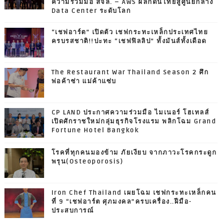
ความร่วมมือ สจล. – AWS ผลักดันไทยสู่ศูนย์กลาง
Data Center ระดับโลก
“เชฟอาร์ต” เปิดตัว เชฟกระทะเหล็กประเทศไทย
ครบรสชาติ!!ปะทะ “เชฟฟิลลิป” ทั้งมันส์ทั้งเดือด
The Restaurant War Thailand Season 2 ศึก
พ่อค้าซ่า แม่ค้าแซ่บ
CP LAND ประกาศความร่วมมือ ไมเนอร์ โฮเทลส์
เปิดศักราชใหม่กลุ่มธุรกิจโรงแรม พลิกโฉม Grand
Fortune Hotel Bangkok
โรคที่ทุกคนมองข้าม ภัยเงียบ จากภาวะโรคกระดูก
พรุน(Osteoporosis)
Iron Chef Thailand เผยโฉม เชฟกระทะเหล็กคน
ที่ 9 “เชฟอาร์ต ศุภมงคล”ครบเครื่อง..ฝีมือ-
ประสบการณ์