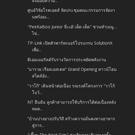
ส่งมอบความ...
ศูนย์วิจัยโรคเอดส์ จัดประชุมคณะกรรมการจัดงา
นพร้อมเ...
"PeeKaBoo Junior จ๊ะเอ๋! เด็ด เด็ด" ชวนทำเมนู…
ไข่...
TP-Link เปิดตัวพาร์ทเนอร์โปรแกรม SolutionX
เพื่อ...
ดิเอมเมอรัลด์รับรางวัลการประหยัดพลังงาน
“มารวย เรียลเอสเตท” Grand Opening ทาวน์โฮม
สไตล์อัง...
“วาโก้” เดินหน้าต่อเนื่อง รณรงค์โครงการ “วาโก้
โบว์...
NT ยืนยัน ลูกค้าสามารถใช้บริการได้ต่อเนื่องหลัง
หมด...
“บ้านปางยางปรับวิถี สร้างความมั่นคงทางอาหาร
สู่การ...
"เจี๊ยบ The Next Gen" ต่อเติมการเดินทางครั้ง