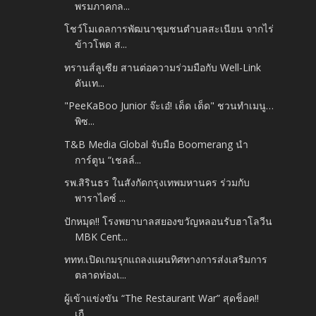
พรมภาคกล...
โชว์โมเดลการพัฒนาชุมชนตำบลสะเนียน จากไร่
ข้าวโพด ส...
ทรานส์ลูเซีย สานต่อความร่วมมือกับ Well-Link
ดันเท...
"PeeKaBoo Junior จ๊ะเอ๋! เด็ด เด็ด" ชวนทำเมนู…
พิซ...
T&B Media Global จับมือ Boomerang นำ
การ์ตูน “เชลล์...
รพ.สิรินธร ในสังกัดกรุงเทพมหานคร ร่วมกับ
พาราไดซ์ ...
ปักหมุด!! โรงพยาบาลสยองขวัญหลอนรับฮาโลวีน
MBK Cent...
ททท.เปิดเกมรุกแถลงแผนทิศทางการส่งเสริมการ
ตลาดท่องเ...
ผู้เข้าแข่งขัน “The Restaurant War” สุดช็อค!!
เกื...