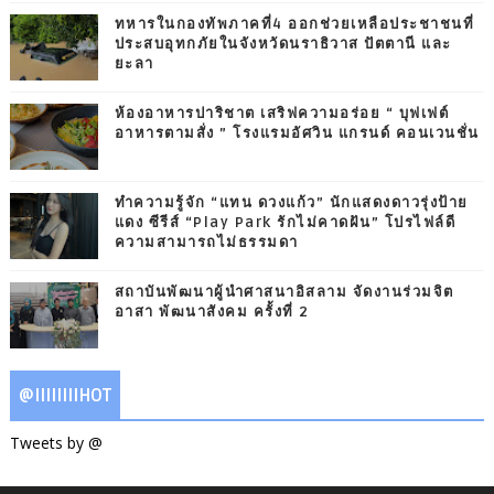
ทหารในกองทัพภาคที่4 ออกช่วยเหลือประชาชนที่
ประสบอุทกภัยในจังหวัดนราธิวาส ปัตตานี และ
ยะลา
ห้องอาหารปาริชาต เสริฟความอร่อย “ บุฟเฟต์
อาหารตามสั่ง ” โรงแรมอัศวิน แกรนด์ คอนเวนชั่น
ทำความรู้จัก “แทน ดวงแก้ว” นักแสดงดาวรุ่งป้าย
แดง ซีรีส์ “Play Park รักไม่คาดฝัน” โปรไฟล์ดี
ความสามารถไม่ธรรมดา
สถาบันพัฒนาผู้นำศาสนาอิสลาม จัดงานร่วมจิต
อาสา พัฒนาสังคม ครั้งที่ 2
@IIIIIIIIHOT
Tweets by @