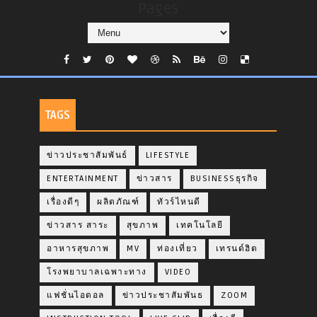
Pages
TAGS
ข่าวประชาสัมพันธ์
LIFESTYLE
ENTERTAINMENT
ข่าวสาร
BUSINESSธุรกิจ
เรื่องดีๆ
ผลิตภัณฑ์
ทัวร์ไหนดี
ข่าวสาร สาระ
สุขภาพ
เทคโนโลยี
อาหารสุขภาพ
MV
ท่องเที่ยว
เทรนด์ฮิต
โรงพยาบาลเฉพาะทาง
VIDEO
แฟชั่นไอดอล
ข่าวประชาสัมพันธ
ZOOM