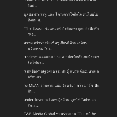
ใหม่ ...
มูลนิธพระราหู และ โครงการใจถึงใจ คนไทยไม่
ทิ้งกัน ม...
“The Spoon ช้อนทองคำ” เดือดทะลุเตา!! เปิดศึก
“หอ...
สวพส.คว้ารางวัลเชิดชูเกียรติด้านองค์กร
นวัตกรรม “รา...
“realme” คอลแลบ “PUBG” จ่อเปิดตัวเกมมิ่งสมา
ร์ตโฟนร...
“เชฟอ๊อฟ” ณัฐวุฒิ ธรรมพันธุ์ แบรนด์แอมบาสเด
อร์คนแร...
วง MEAN ร่วมงาน แอ้ม อัจฉริยา คว้า มาร์ช-ปัน
ปัน...
underclover วงร็อคหญิงล้วน สุดปัง! "อย่าบอก
รัก...ถ...
T&B Media Global ชวนร่วมงาน “Out of the