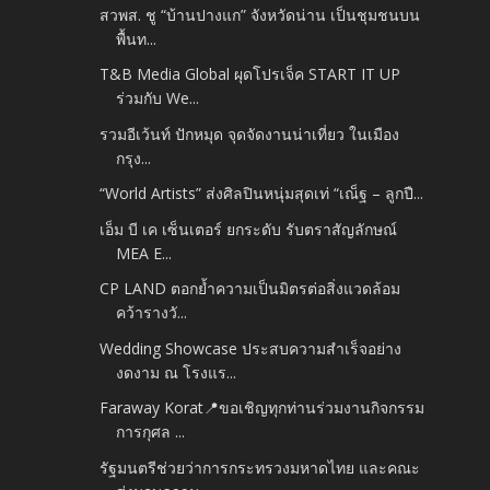
สวพส. ชู “บ้านปางแก” จังหวัดน่าน เป็นชุมชนบน
พื้นท...
T&B Media Global ผุดโปรเจ็ค START IT UP
ร่วมกับ We...
รวมอีเว้นท์ ปักหมุด จุดจัดงานน่าเที่ยว ในเมือง
กรุง...
“World Artists” ส่งศิลปินหนุ่มสุดเท่ “เณ็ฐ – ลูกปื...
เอ็ม บี เค เซ็นเตอร์ ยกระดับ รับตราสัญลักษณ์
MEA E...
CP LAND ตอกย้ำความเป็นมิตรต่อสิ่งแวดล้อม
คว้ารางวั...
Wedding Showcase ประสบความสำเร็จอย่าง
งดงาม ณ โรงแร...
Faraway Korat📍ขอเชิญทุกท่านร่วมงานกิจกรรม
การกุศล ...
รัฐมนตรีช่วยว่าการกระทรวงมหาดไทย และคณะ