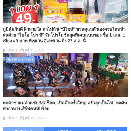
ภูมิคุ้มกันดี ผิวสวยใส ตาไม่ล้า! “บีไชน์” ชวนดูแลตัวเองครบในหน้า
ฝนด้วย “ไบโอ โปร ซี” จัดโปรโมชั่นสุดพิเศษแบบซอง ซื้อ 1 แถม 1
เพียง 49 บาท ที่เซเว่น อีเลฟเว่น ถึง 23 ส.ค. นี้
Chada
Jul 31, 2026
ENTERTAINMENT
พ่อค้าซ่าแม่ค้าแซ่บ!!สุดช็อค..เปิดศึกครั้งใหญ่ ครัวลุกเป็นไฟ..กดดัน
ทำอาหารเสิร์ฟคนนับร้อย
Chada
Jul 30, 2026