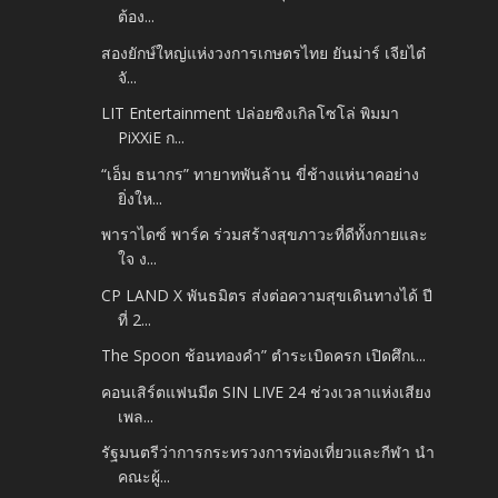
ต้อง...
สองยักษ์ใหญ่แห่งวงการเกษตรไทย ยันม่าร์ เจียไต๋
จั...
LIT Entertainment ปล่อยซิงเกิลโซโล่ พิมมา
PiXXiE ก...
“เอ็ม ธนากร” ทายาทพันล้าน ขี่ช้างแห่นาคอย่าง
ยิ่งให...
พาราไดซ์ พาร์ค ร่วมสร้างสุขภาวะที่ดีทั้งกายและ
ใจ ง...
CP LAND X พันธมิตร ส่งต่อความสุขเดินทางได้ ปี
ที่ 2...
The Spoon ช้อนทองคำ” ตำระเบิดครก เปิดศึกเ...
คอนเสิร์ตแฟนมีต SIN LIVE 24 ช่วงเวลาแห่งเสียง
เพล...
รัฐมนตรีว่าการกระทรวงการท่องเที่ยวและกีฬา นำ
คณะผู้...