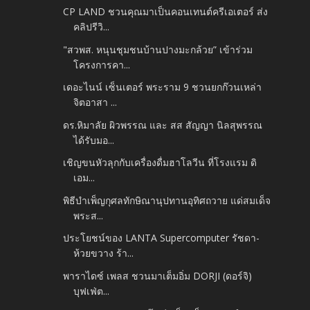
CP LAND ชวนคุณมาเป็นคอนเทนต์ครีเอเตอร์ ส่ง
คลิปรีวิ...
"สวพส. หนุนชุมชนบ้านปางมะกล้วย” เข้าร่วม
โครงการคา...
เดอะไนน์ เซ็นเตอร์ พระราม 9 ชวนยกก๊วนเหล่า
จิตอาสา ...
ดร.หิมาลัย ผิวพรรณ และ สส สัญญา นิลสุพรรณ
ได้รับมอ...
เชิญขนหัวลุกกับเครื่องดื่มฮาโลวีน ที่โรงแรม ดิ
เอม...
พิธีบำเพ็ญกุศลทักษิณานุปทานอุทิศถวาย แด่สมเด็จ
พระส...
ประโยชน์ของ LANTA Supercomputer รัชดา-
ห้วยขวาง ร้า...
พาราไดซ์ เพลส ชวนมาเต็มอิ่ม DORJI (ดอร์จิ)
บุฟเฟ่ต...