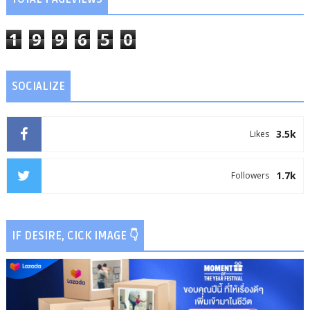
1
9
9
6
5
0
SOCIALIZE
3.5k
Likes
1.7k
Followers
IF DESIRE, CICK IMAGE 👇