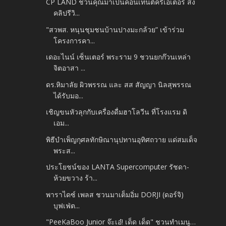
CP LAND ชวนคุณมาเป็นคอนเทนต์ครีเอเตอร์ ส่ง
คลิปรีวิ...
"สวพส. หนุนชุมชนบ้านปางมะกล้วย” เข้าร่วม
โครงการคา...
เดอะไนน์ เซ็นเตอร์ พระราม 9 ชวนยกก๊วนเหล่า
จิตอาสา ...
ดร.หิมาลัย ผิวพรรณ และ สส สัญญา นิลสุพรรณ
ได้รับมอ...
เชิญขนหัวลุกกับเครื่องดื่มฮาโลวีน ที่โรงแรม ดิ
เอม...
พิธีบำเพ็ญกุศลทักษิณานุปทานอุทิศถวาย แด่สมเด็จ
พระส...
ประโยชน์ของ LANTA Supercomputer รัชดา-
ห้วยขวาง ร้า...
พาราไดซ์ เพลส ชวนมาเต็มอิ่ม DORJI (ดอร์จิ)
บุฟเฟ่ต...
"PeeKaBoo Junior จ๊ะเอ๋! เด็ด เด็ด" ชวนทำเมนู…