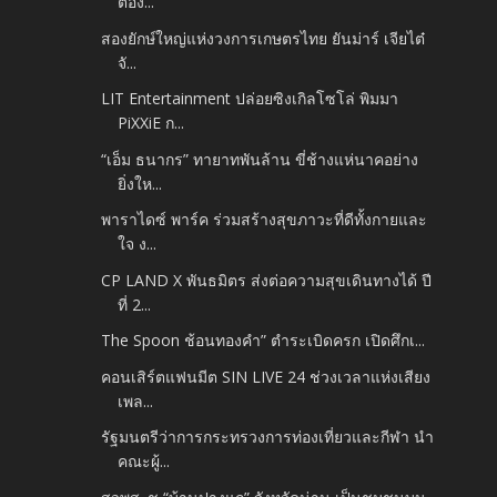
ต้อง...
สองยักษ์ใหญ่แห่งวงการเกษตรไทย ยันม่าร์ เจียไต๋
จั...
LIT Entertainment ปล่อยซิงเกิลโซโล่ พิมมา
PiXXiE ก...
“เอ็ม ธนากร” ทายาทพันล้าน ขี่ช้างแห่นาคอย่าง
ยิ่งให...
พาราไดซ์ พาร์ค ร่วมสร้างสุขภาวะที่ดีทั้งกายและ
ใจ ง...
CP LAND X พันธมิตร ส่งต่อความสุขเดินทางได้ ปี
ที่ 2...
The Spoon ช้อนทองคำ” ตำระเบิดครก เปิดศึกเ...
คอนเสิร์ตแฟนมีต SIN LIVE 24 ช่วงเวลาแห่งเสียง
เพล...
รัฐมนตรีว่าการกระทรวงการท่องเที่ยวและกีฬา นำ
คณะผู้...