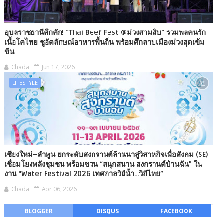
อุบลราชธานีคึกคัก! “Thai Beef Fest @ม่วงสามสิบ” รวมพลคนรัก
เนื้อโคไทย ชูอัตลักษณ์อาหารพื้นถิ่น พร้อมศึกลาบเมืองม่วงสุดเข้ม
ข้น
Chada
Jun 17, 2026
LIFESTYLE
เชียงใหม่–ลำพูน ยกระดับสงกรานต์ล้านนาสู่วิสาหกิจเพื่อสังคม (SE)
เชื่อมโยงพลังชุมชน พร้อมชวน “สนุกสนาน สงกรานต์บ้านฉัน” ใน
งาน “Water Festival 2026 เทศกาลวิถีน้ำ…วิถีไทย”
Chada
Apr 06, 2026
BLOGGER
DISQUS
FACEBOOK