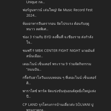
Unique กล...
ฟอร์จูนทาวน์ เล่นใหญ่! จัด Music Record Fest
2024...
ห้องอาหารจีนดรากอน จัดโปรแรง ต้อนรับฤดู
หนาว ลดพิเศ...
ช่อง 3 ร่วมกับ BYD ลงพื้นที่ จ.เชียงราย ส่งกำลัง
ใจ...
ชมฟรี !! MBK CENTER FIGHT NIGHT มวยมันส์
สนั่นเมือง...
เดอะไนน์ เซ็นเตอร์ พระราม 9 ร่วมจัดกิจกรรม
“ถนนปัน...
กรี้ดรับฮาโลวีนแบบหลอน ๆ ที่เดอะไนน์ เซ็นเตอร์
ติ...
พาราไดซ์ พาร์ค จัดแข่งขันหุ่นยนต์สุดยิ่งใหญ่แห่ง
ปี...
CP LAND รุกโครงการบ้านเดี่ยวส่ง SŌLVANI ปู
พรมภาคกล...