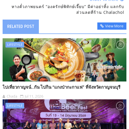
หางตั๋วภาพยนตร์ “องครักษ์พิทักษ์เจี๊ยบ” มีค่าอย่าทิ้ง แลกรับ
ส่วนลดที่ร้าน Chalachol
View More
RELATED POST
LIFESTYLE
ไปเที่ยวกาญจน์…กัน ไปกิน “แกงป่ากะกาแฟ” ที่จังหวัดกาญจนบุรี
Chada
Jul 11, 2026
LIFESTYLE