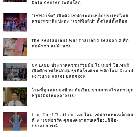
Data Center ระดับโลก
“เชฟอาร์ต” เปิดตัว เชฟกระทะเหล็กประเทศไทย
ครบรสชาติ!!ปะทะ “เชฟฟิลลิป” ทั้งมันส์ทั้งเดือด
The Restaurant War Thailand Season 2 ศึก
พ่อค้าซ่า แม่ค้าแซ่บ
CP LAND ประกาศความร่วมมือ ไมเนอร์ โฮเทลส์
เปิดศักราชใหม่กลุ่มธุรกิจโรงแรม พลิกโฉม Grand
Fortune Hotel Bangkok
โรคที่ทุกคนมองข้าม ภัยเงียบ จากภาวะโรคกระดูก
พรุน(Osteoporosis)
Iron Chef Thailand เผยโฉม เชฟกระทะเหล็กคน
ที่ 9 “เชฟอาร์ต ศุภมงคล”ครบเครื่อง..ฝีมือ-
ประสบการณ์