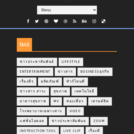
TAGS
ข่าวประชาสัมพันธ์
LIFESTYLE
ENTERTAINMENT
ข่าวสาร
BUSINESSธุรกิจ
เรื่องดีๆ
ผลิตภัณฑ์
ทัวร์ไหนดี
ข่าวสาร สาระ
สุขภาพ
เทคโนโลยี
อาหารสุขภาพ
MV
ท่องเที่ยว
เทรนด์ฮิต
โรงพยาบาลเฉพาะทาง
VIDEO
แฟชั่นไอดอล
ข่าวประชาสัมพันธ
ZOOM
INSTRUCTION TOOL
LIVE CLIP
เรื่องดี