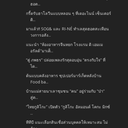
ฮอต...
กรี้ดรับฮาโลวีนแบบหลอน ๆ ที่เดอะไนน์ เซ็นเตอร์
ติ...
มาแล้ว!! SOū& และ RI-NÉ ทำเลสุดฮอตสะเทือน
วงการอสัง...
แนะนำ "ห้องอาหารจีนหยก โรงแรม ดิ เอมเม
อรัลด์"มาเต็...
“ตู่ ภพธร” ปล่อยเพลงรักสุดอบอุ่น “ตรงกับใจ” ที่
ได...
ต้นแบบคลังอาหาร ซุปเปอร์มาร์เก็ตหลังบ้าน
Food ba...
บ้านแม่สายนาเลาชุมชน “คน” อยู่ร่วมกับ “ป่า”
สู่ต...
“ไทยกูลิโกะ” เปิดตัว “กูลิโกะ อัลมอนด์ โคกะ มิกซ์
...
ทีทีบี แนะเลือกสินเชื่อส่วนบุคคลให้เหมาะสม ไม่