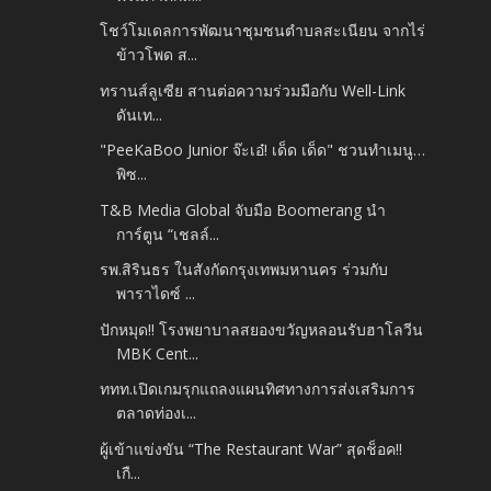
โชว์โมเดลการพัฒนาชุมชนตำบลสะเนียน จากไร่
ข้าวโพด ส...
ทรานส์ลูเซีย สานต่อความร่วมมือกับ Well-Link
ดันเท...
"PeeKaBoo Junior จ๊ะเอ๋! เด็ด เด็ด" ชวนทำเมนู…
พิซ...
T&B Media Global จับมือ Boomerang นำ
การ์ตูน “เชลล์...
รพ.สิรินธร ในสังกัดกรุงเทพมหานคร ร่วมกับ
พาราไดซ์ ...
ปักหมุด!! โรงพยาบาลสยองขวัญหลอนรับฮาโลวีน
MBK Cent...
ททท.เปิดเกมรุกแถลงแผนทิศทางการส่งเสริมการ
ตลาดท่องเ...
ผู้เข้าแข่งขัน “The Restaurant War” สุดช็อค!!
เกื...