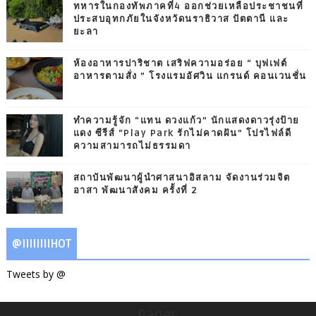
ทหารในกองทัพภาคที่4 ออกช่วยเหลือประชาชนที่
ประสบอุทกภัยในจังหวัดนราธิวาส ปัตตานี และ
ยะลา
ห้องอาหารปาริชาต เสริฟความอร่อย “ บุฟเฟต์
อาหารตามสั่ง ” โรงแรมอัศวิน แกรนด์ คอนเวนชั่น
ทำความรู้จัก “แทน ดวงแก้ว” นักแสดงดาวรุ่งป้าย
แดง ซีรีส์ “Play Park รักไม่คาดฝัน” โปรไฟล์ดี
ความสามารถไม่ธรรมดา
สถาบันพัฒนาผู้นำศาสนาอิสลาม จัดงานร่วมจิต
อาสา พัฒนาสังคม ครั้งที่ 2
@IIIIIIIIHOT
Tweets by @
Pages