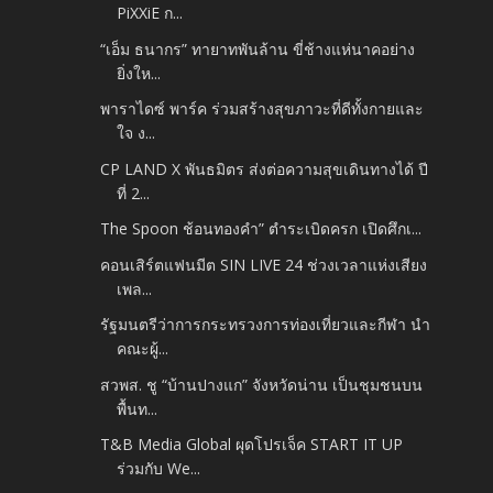
PiXXiE ก...
“เอ็ม ธนากร” ทายาทพันล้าน ขี่ช้างแห่นาคอย่าง
ยิ่งให...
พาราไดซ์ พาร์ค ร่วมสร้างสุขภาวะที่ดีทั้งกายและ
ใจ ง...
CP LAND X พันธมิตร ส่งต่อความสุขเดินทางได้ ปี
ที่ 2...
The Spoon ช้อนทองคำ” ตำระเบิดครก เปิดศึกเ...
คอนเสิร์ตแฟนมีต SIN LIVE 24 ช่วงเวลาแห่งเสียง
เพล...
รัฐมนตรีว่าการกระทรวงการท่องเที่ยวและกีฬา นำ
คณะผู้...
สวพส. ชู “บ้านปางแก” จังหวัดน่าน เป็นชุมชนบน
พื้นท...
T&B Media Global ผุดโปรเจ็ค START IT UP
ร่วมกับ We...