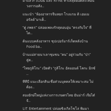
มาแล้ว!! SOū& และ RI-NÉ ทำเลสุดฮอตสะเทือน
วงการอสัง...
แนะนำ "ห้องอาหารจีนหยก โรงแรม ดิ เอมเม
อรัลด์"มาเต็...
“ตู่ ภพธร” ปล่อยเพลงรักสุดอบอุ่น “ตรงกับใจ” ที่
ได...
ต้นแบบคลังอาหาร ซุปเปอร์มาร์เก็ตหลังบ้าน
Food ba...
บ้านแม่สายนาเลาชุมชน “คน” อยู่ร่วมกับ “ป่า”
สู่ต...
“ไทยกูลิโกะ” เปิดตัว “กูลิโกะ อัลมอนด์ โคกะ มิกซ์
...
ทีทีบี แนะเลือกสินเชื่อส่วนบุคคลให้เหมาะสม ไม่
ต้อง...
สองยักษ์ใหญ่แห่งวงการเกษตรไทย ยันม่าร์ เจียไต๋
จั...
LIT Entertainment ปล่อยซิงเกิลโซโล่ พิมมา