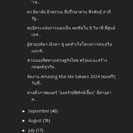
“เช...
ดร.หิมาลัย ผิวพรรณ ที่ปรึกษาท่าน พีรพันธุ์ สาลี
รัฐ...
พบอิสระแห่งการมองเห็น คมชัดใน 8 วินาที ที่ศูนย์
เลส...
ผู้ช่วยปลัดฯ ณิรดา ชู ผลสำเร็จโครงการส่งเสริม
และพั...
ชวนมองทิศทางเศรษฐกิจไทย พร้อมแนะสร้าง
กลยุทธ์ธุรกิจ...
จัดงาน Amazing Kha-Ma Sakaeo 2024 (ชมฟรี!)
วันที่...
หางตั๋วภาพยนตร์ “องครักษ์พิทักษ์เจี๊ยบ” มีค่าอย่า
ท...
September
(40)
►
August
(76)
►
July
(17)
►