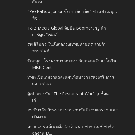
ดันเท...
"PeeKaBoo Junior จ๊ะเอ๋! เด็ด เด็ด" ชวนทำเมนู…
พิซ...
T&B Media Global จับมือ Boomerang นำ
การ์ตูน “เชลล์...
รพ.สิรินธร ในสังกัดกรุงเทพมหานคร ร่วมกับ
พาราไดซ์ ...
ปักหมุด!! โรงพยาบาลสยองขวัญหลอนรับฮาโลวีน
MBK Cent...
ททท.เปิดเกมรุกแถลงแผนทิศทางการส่งเสริมการ
ตลาดท่องเ...
ผู้เข้าแข่งขัน “The Restaurant War” สุดช็อค!!
เกื...
ดร.หิมาลัย ผิวพรรณ ร่วมงานวันปิยะมหาราช และ
เปิดงาน...
สาวกแบรนด์เนมมือสองต้องมา! พาราไดซ์ พาร์ค
จัดงาน D...