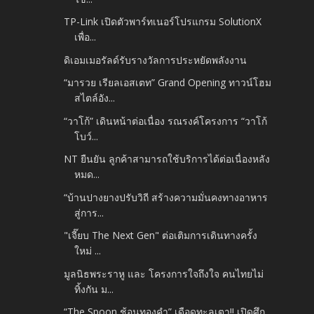
TP-Link เปิดตัวพาร์ทเนอร์โปรแกรม SolutionX
เพื่อ...
ดิเอมเมอรัลด์รับรางวัลการประหยัดพลังงาน
“มารวย เรียลเอสเตท” Grand Opening ทาวน์โฮม
สไตล์อัง...
“วาโก้” เดินหน้าต่อเนื่อง รณรงค์โครงการ “วาโก้
โบว์...
NT ยืนยัน ลูกค้าสามารถใช้บริการได้ต่อเนื่องหลัง
หมด...
“บ้านปางยางปรับวิถี สร้างความมั่นคงทางอาหาร
สู่การ...
"เจี๊ยบ The Next Gen" ต่อเติมการเดินทางครั้ง
ใหม่ ...
มูลนิธพระราหู และ โครงการใจถึงใจ คนไทยไม่
ทิ้งกัน ม...
“The Spoon ช้อนทองคำ” เดือดทะลุเตา!! เปิดศึก