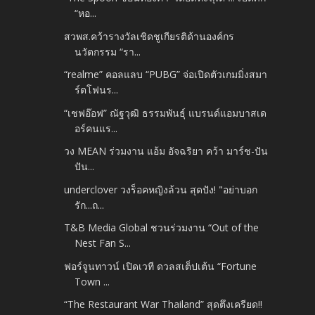
“หอ...
สวพส.คว้ารางวัลเชิดชูเกียรติด้านองค์กร
นวัตกรรม “รา...
“realme” คอลแลบ “PUBG” จ่อเปิดตัวเกมมิ่งสมา
ร์ตโฟนร...
“เชฟอ๊อฟ” ณัฐวุฒิ ธรรมพันธุ์ แบรนด์แอมบาสเด
อร์คนแร...
วง MEAN ร่วมงาน แอ้ม อัจฉริยา คว้า มาร์ช-ปัน
ปัน...
underclover วงร็อคหญิงล้วน สุดปัง! "อย่าบอก
รัก...ถ...
T&B Media Global ชวนร่วมงาน “Out of the
Nest Fan S...
ฟอร์จูนทาวน์ เปิดเวที ดวลสเต็ปเต้น “Fortune
Town ...
“The Restaurant War Thailand” สุดตึงเครียด!!