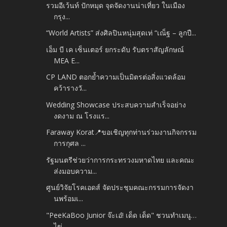
รวมอีเว้นท์ ปักหมุด จุดจัดงานน่าเที่ยว ในเมือง
กรุง...
“World Artists” ส่งศิลปินหนุ่มสุดเท่ “เณ็ฐ – ลูกปื...
เอ็ม บี เค เซ็นเตอร์ ยกระดับ รับตราสัญลักษณ์
MEA E...
CP LAND ตอกย้ำความเป็นมิตรต่อสิ่งแวดล้อม
คว้ารางวั...
Wedding Showcase ประสบความสำเร็จอย่าง
งดงาม ณ โรงแร...
Faraway Korat📍ขอเชิญทุกท่านร่วมงานกิจกรรม
การกุศล ...
รัฐมนตรีช่วยว่าการกระทรวงมหาดไทย และคณะ
ส่งมอบความ...
ศูนย์วิจัยโรคเอดส์ จัดประชุมคณะกรรมการจัดงา
นพร้อมเ...
"PeeKaBoo Junior จ๊ะเอ๋! เด็ด เด็ด" ชวนทำเมนู…
ไข่...