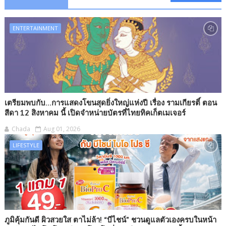
ENTERTAINMENT
เตรียมพบกับ...การแสดงโขนสุดยิ่งใหญ่แห่งปี เรื่อง รามเกียรติ์ ตอน
สีดา 12 สิงหาคม นี้ เปิดจำหน่ายบัตรที่ไทยทิคเก็ตเมเจอร์
Chada
Aug 01, 2026
LIFESTYLE
ภูมิคุ้มกันดี ผิวสวยใส ตาไม่ล้า! “บีไชน์” ชวนดูแลตัวเองครบในหน้า