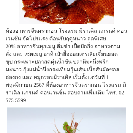
ห้องอาหารจีนดรากอน โรงแรม มิราเคิล แกรนด์ คอน
เวนชั่น
จัดโปรแรง
ต้อนรับฤดูหนาว
ลดพิเศษ
20%
อาหารจีน
ทุกเมนู
ติ่มซำ เป
็ดปักกิ่ง
อาหาร
ตาม
สั่ง
และ เซตเมนู
อาทิ
เป๋าฮื้อออสเตรเลียเจี๋
ยนยอด
ซุป
กระเพาะปลาสดตุ
๋นน้ำข้น
ปลาหิมะ
นึ่ง
พริก
มะนาว
กุ้งแม่น้ำนึ่งกระเทียมวุ้นเส้น
เนื้อสันผัดซอส
ฮ่องกง และ
หมูกรอบมิราเคิล
เริ่มตั้งแต่วันที่ 1
พฤศจิกายน 2567
ที่
ห้องอาหารจีนดรากอน โรงแรม มิ
ราเคิล แกรนด์ คอนเวนชั่น สอบถามเพิ่มเติม โทร. 02
575 5599