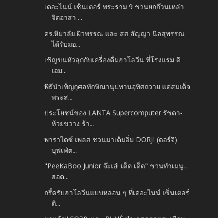
เดอะไนน์ เซ็นเตอร์ พระราม 9 ชวนยกก๊วนเหล่า
จิตอาสา ...
ดร.หิมาลัย ผิวพรรณ และ สส สัญญา นิลสุพรรณ
ได้รับมอ...
เชิญขนหัวลุกกับเครื่องดื่มฮาโลวีน ที่โรงแรม ดิ
เอม...
พิธีบำเพ็ญกุศลทักษิณานุปทานอุทิศถวาย แด่สมเด็จ
พระส...
ประโยชน์ของ LANTA Supercomputer รัชดา-
ห้วยขวาง ร้า...
พาราไดซ์ เพลส ชวนมาเต็มอิ่ม DORJI (ดอร์จิ)
บุฟเฟ่ต...
"PeeKaBoo Junior จ๊ะเอ๋! เด็ด เด็ด" ชวนทำเมนู…
ฮอต...
กรี้ดรับฮาโลวีนแบบหลอน ๆ ที่เดอะไนน์ เซ็นเตอร์
ติ...