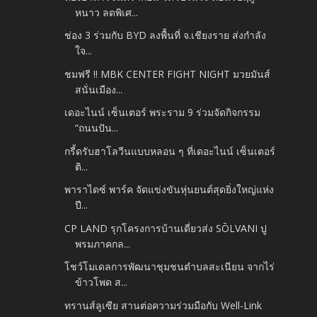
หนาว ลดพิเศ...
ช่อง 3 ร่วมกับ BYD ลงพื้นที่ จ.เชียงราย ส่งกำลัง
ใจ...
ชมฟรี !! MBK CENTER FIGHT NIGHT มวยมันส์
สนั่นเมือง...
เดอะไนน์ เซ็นเตอร์ พระราม 9 ร่วมจัดกิจกรรม
“ถนนปัน...
กรี้ดรับฮาโลวีนแบบหลอน ๆ ที่เดอะไนน์ เซ็นเตอร์
ติ...
พาราไดซ์ พาร์ค จัดแข่งขันหุ่นยนต์สุดยิ่งใหญ่แห่ง
ปี...
CP LAND รุกโครงการบ้านเดี่ยวส่ง SŌLVANI ปู
พรมภาคกล...
โชว์โมเดลการพัฒนาชุมชนตำบลสะเนียน จากไร่
ข้าวโพด ส...
ทรานส์ลูเซีย สานต่อความร่วมมือกับ Well-Link