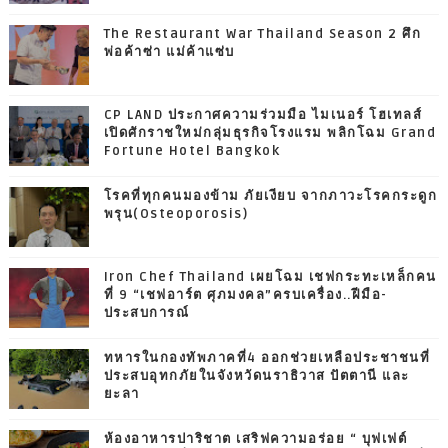
The Restaurant War Thailand Season 2 ศึก
พ่อค้าซ่า แม่ค้าแซ่บ
CP LAND ประกาศความร่วมมือ ไมเนอร์ โฮเทลส์
เปิดศักราชใหม่กลุ่มธุรกิจโรงแรม พลิกโฉม Grand
Fortune Hotel Bangkok
โรคที่ทุกคนมองข้าม ภัยเงียบ จากภาวะโรคกระดูก
พรุน(Osteoporosis)
Iron Chef Thailand เผยโฉม เชฟกระทะเหล็กคน
ที่ 9 “เชฟอาร์ต ศุภมงคล”ครบเครื่อง..ฝีมือ-
ประสบการณ์
ทหารในกองทัพภาคที่4 ออกช่วยเหลือประชาชนที่
ประสบอุทกภัยในจังหวัดนราธิวาส ปัตตานี และ
ยะลา
ห้องอาหารปาริชาต เสริฟความอร่อย “ บุฟเฟต์