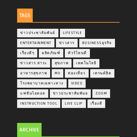
TAGS
ข่าวประชาสัมพันธ์
LIFESTYLE
ENTERTAINMENT
ข่าวสาร
BUSINESSธุรกิจ
เรื่องดีๆ
ผลิตภัณฑ์
ทัวร์ไหนดี
ข่าวสาร สาระ
สุขภาพ
เทคโนโลยี
อาหารสุขภาพ
MV
ท่องเที่ยว
เทรนด์ฮิต
โรงพยาบาลเฉพาะทาง
VIDEO
แฟชั่นไอดอล
ข่าวประชาสัมพันธ
ZOOM
INSTRUCTION TOOL
LIVE CLIP
เรื่องดี
ARCHIVE