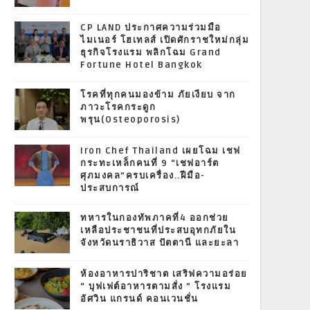
CP LAND ประกาศความร่วมมือ
ไมเนอร์ โฮเทลส์ เปิดศักราชใหม่กลุ่ม
ธุรกิจโรงแรม พลิกโฉม Grand
Fortune Hotel Bangkok
โรคที่ทุกคนมองข้าม ภัยเงียบ จาก
ภาวะโรคกระดูก
พรุน(Osteoporosis)
Iron Chef Thailand เผยโฉม เชฟ
กระทะเหล็กคนที่ 9 “เชฟอาร์ต
ศุภมงคล”ครบเครื่อง..ฝีมือ-
ประสบการณ์
ทหารในกองทัพภาคที่4 ออกช่วย
เหลือประชาชนที่ประสบอุทกภัยใน
จังหวัดนราธิวาส ปัตตานี และยะลา
ห้องอาหารปาริชาต เสริฟความอร่อย
“ บุฟเฟต์อาหารตามสั่ง ” โรงแรม
อัศวิน แกรนด์ คอนเวนชั่น