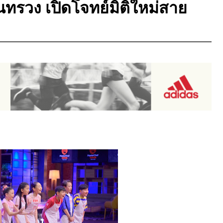
านทรวง เปิดโจทย์มิติใหม่สาย