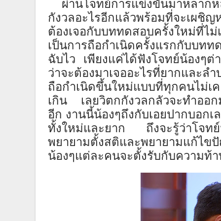
ผ่านโจทย์การแข่งขันมาหลาก
กังวล
อะไร
อีกแล้ว
พร้อม
ที่จะ
เผชิญห
ต้องเจอกับบททดสอบ
ครั้งใหม่
ที่ไม
เป็นการถือกำเนิดครั้งแรก
กับ
บทท
ฉับไว
เพียงแค่ได้ฟังโจทย์
น้องๆ
ต่
ว่าจะต้องมาเจออะไรที่ยากและลำ
ถือกำเนิดขึ้นใหม่แบบ
ที่ทุกคนไม่เ
เกิน
เลยวิตกกังวลกลัว
จะทำออก
อีก
งานนี้
น้องๆ
ถึงกับ
เอยปากบอกเ
ทั้งใหม่และยาก
ถึง
จะ
รู้ว่าโจท
พยายามตั้งสติ
และ
พยายาม
แก้ไขปั
น้องๆ
แต่ละคนจะตั้งรับ
กับความท้