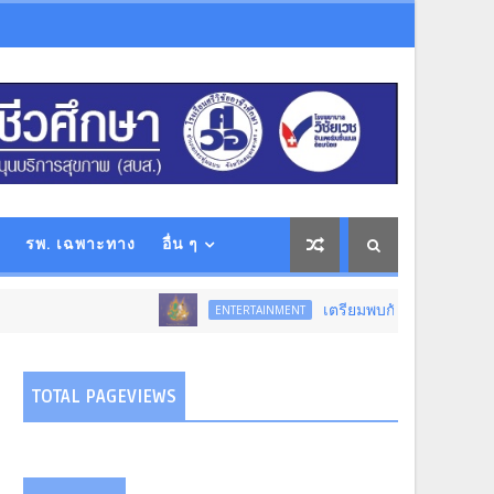
รพ. เฉพาะทาง
อื่น ๆ
เตรียมพบกับ...การแสดงโขนสุดยิ่งใหญ่แห
ENTERTAINMENT
TOTAL PAGEVIEWS