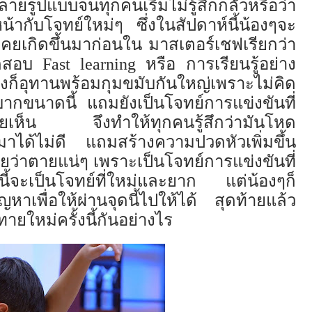
หลายรูปแบบจน
ทุกคน
เริ่มไม่รู้สึกกลัว
หรือว่า
น้า
กับ
โจทย์ใหม่ๆ
ซึ่ง
ใน
สัปดาห์นี้
น้องๆ
จะ
่เคยเกิดขึ้นมาก่อนใน
มาส
เต
อร์เชฟ
เรียกว่า
ดสอบ
Fast learning
หรือ
การเรียนรู้อย่าง
างก็อุทาน
พร้อมกุมขมับกันใหญ่
เพราะไม่คิด
บากขนาดนี้
แถมยังเป็นโจทย์การแข่งขันที่
คยเห็น
จึง
ทำให้ทุกคนรู้สึกว่ามันโหด
มา
ได้ไม่
ดี
แถม
สร้างความปวดหัวเพิ่มขึ้น
ลย
ว่าตาย
แน่ๆ
เพราะเป็นโจทย์การแข่งขันที่
ย์นี้จะเป็นโจทย์ที่ใหม่และยาก
แต่
น้องๆ
ก็
ญหาเพื่อให้
ผ่าน
จุดนี้ไปให้ได้
สุดท้ายแล้ว
าทาย
ใหม่ครั้งนี้กันอย่างไร