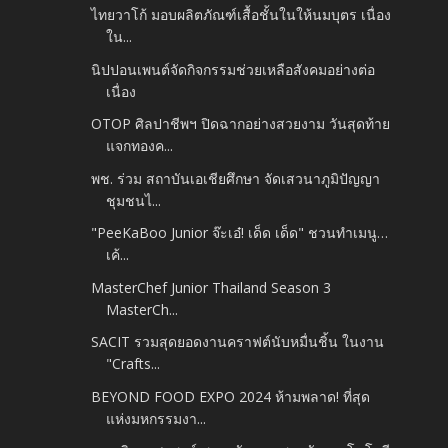
ไทยวาโก้ มอบผลิตภัณฑ์เสื้อชั้นในให้นมบุตร เนื่อง
ใน...
นิปปอนเพนต์จัดกิจกรรมช่วยเหลือสังคมอย่างต่อ
เนื่อง
OTOP ศิลปาชีพฯ ปิดฉากอย่างสวยงาม วันสุดท้าย
แจกทองค...
พช. ร่วม สถาบันเอเชียศึกษา จัดเสวนาภูมิปัญญา
ชุมชนไ...
"PeeKaBoo Junior จ๊ะเอ๋! เด็ด เด็ด" ชวนทำเมนู…
เค้...
MasterChef Junior Thailand Season 3
MasterCh...
SACIT รวมสุดยอดงานคราฟต์นับหมื่นชิ้น ในงาน
"Crafts...
BEYOND FOOD EXPO 2024 ห้ามพลาด! ที่สุด
แห่งมหกรรมงา...