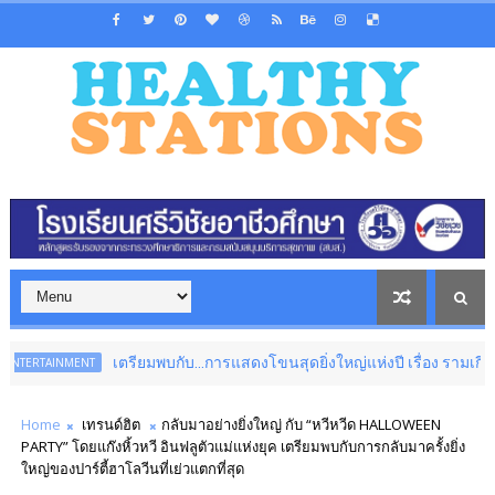
เตรียมพบกับ...การแสดงโขนสุดยิ่งใหญ่แห่งปี เรื่อง รามเกียรติ์ ตอน ส
NMENT
Home
เทรนด์ฮิต
กลับมาอย่างยิ่งใหญ่ กับ “หวีหวีด HALLOWEEN
PARTY” โดยแก๊งหิ้วหวี อินฟลูตัวแม่แห่งยุค เตรียมพบกับการกลับมาครั้งยิ่ง
ใหญ่ของปาร์ตี้ฮาโลวีนที่เย่วแตกที่สุด