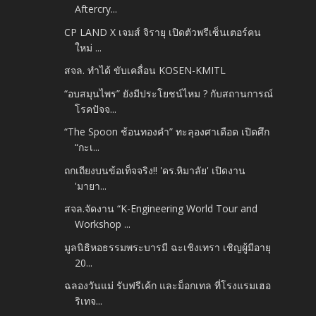
Aftercry...
CP LAND X เจมส์ จิรายุ เปิดตัวพรีเซ็นเตอร์คน
ใหม่ ...
สจล. ทำได้ ขับเคลื่อน KOSEN-KMITL
“อบสมุนไพร” ยังมีประโยชน์ไหม ? กับสถานการณ์
โรคปัจจ...
“The Spoon ช้อนทองคำ” ทะลุองศาเดือด เปิดศึก
“กะเ...
ถกเถียงบนข้อเท็จจริง!! 'ดร.หิมาลัย' เปิดงาน
'มายา...
สจล.จัดงาน “K-Engineering World Tour and
Workshop ...
มูลนิธิหอธรรมพระบารมี ฉะเชิงเทรา เชิญผู้มีอายุ
20...
ฉลองวันแม่ รับฟรีเค้ก และม็อกเทล ที่โรงแรมเฮอ
ริเทจ...