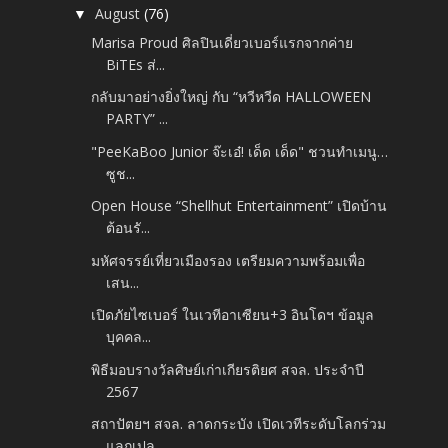
August
(76)
▼
Marisa Proud ศิลปินเดี่ยวเบอร์แรกจากค่าย
BiTEs ส่...
กลับมาอย่างยิ่งใหญ่ กับ “หวีหวีด HALLOWEEN
PARTY” ...
"PeeKaBoo Junior จ๊ะเอ๋! เด็ด เด็ด" ชวนทำเมนู…
ซูช...
Open House “Shellhut Entertainment” เปิดบ้าน
ต้อนรั...
มหัศจรรย์เที่ยวเมืองรอง เตรียมความพร้อมเพื่อ
เสน...
เปิดภัยไซเบอร์ ในเวทีอาเซียน+3 อินโดฯ ข้อมูล
บุคคล...
พิธีมอบรางวัลศิษย์เก่าเกียรติยศ สจล. ประจำปี
2567
สถาปัตยฯ สจล. ลาดกระบัง เปิดเวทีระดับโลกร่วม
แลกเปล...