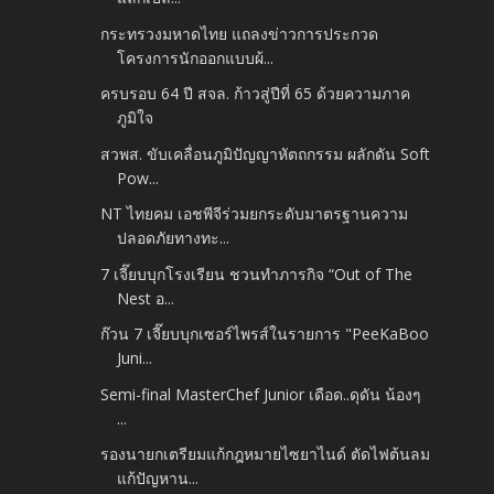
กระทรวงมหาดไทย แถลงข่าวการประกวด
โครงการนักออกแบบผ้...
ครบรอบ 64 ปี สจล. ก้าวสู่ปีที่ 65 ด้วยความภาค
ภูมิใจ
สวพส. ขับเคลื่อนภูมิปัญญาหัตถกรรม ผลักดัน Soft
Pow...
NT ไทยคม เอชพีจีร่วมยกระดับมาตรฐานความ
ปลอดภัยทางทะ...
7 เจี๊ยบบุกโรงเรียน ชวนทำภารกิจ “Out of The
Nest อ...
ก๊วน 7 เจี๊ยบบุกเซอร์ไพรส์ในรายการ "PeeKaBoo
Juni...
Semi-final MasterChef Junior เดือด..ดุดัน น้องๆ
...
รองนายกเตรียมแก้กฎหมายไซยาไนด์ ตัดไฟต้นลม
แก้ปัญหาน...