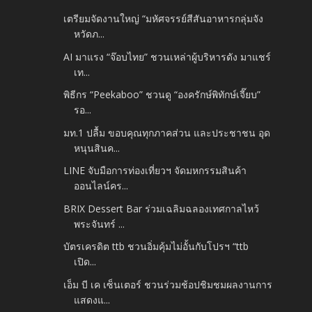
เตรียมจัดงานใหญ่ “มหัศจรรย์สีสันอาหารกลุ่มจัง
หวัดภ...
AI มาแรง “จ๊อบไทย” ชวนเหล่าผู้บริหารดัง มาแชร์
เท...
พิธีกร “Peekaboo” ชวนดู “องครักษ์พิทักษ์เจี๊ยบ”
รอ...
มท.1 ปลื้ม ขอบคุณทุกภาคส่วน และประชาชน อุด
หนุนสินค...
LINE จับมือการท่องเที่ยวฯ จัดมหกรรมสินค้า
ออนไลน์คร...
BRIX Dessert Bar ร่วมเฉลิมฉลองเทศกาลไหว้
พระจันทร์ ...
บัตรเครดิต ttb ชวนอิ่มคุ้มไม่อั้นกับโปรฯ “ttb
เปิด...
เอ็ม บี เค เซ็นเตอร์ ชวนร่วมช้อปชิมชมผลงานการ
แสดงแ...