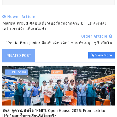
Newer Article
Marisa Proud ศิลปินเดี่ยวเบอร์แรกจากค่าย BiTEs ส่งเพลง
เศร้า ภาพจำ ..ที่เธอไม่จำ
Older Article
"PeeKaBoo Junior จ๊ะเอ๋! เด็ด เด็ด" ชวนทำเมนู…ซูชิ เปียโน
View More
RELATED POST
BUSINESSธุรกิจ
สจล. ชูความสำเร็จ “KMITL Open House 2026: From Lab to
Life” ตอกย้ำการเรียนรู้สู่โลกจริง