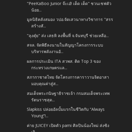
"PeeKaBoo Junior จ๊ะเอ๋! เด็ด เด็ด" ชวนเชฟตัว
น้อย...
มูลนิธิคลังสมอง วปอ.จัดเสวนาทางวิชาการ "สรร
สร้างสั...
"ลุงตุ๋ย" ส่ง เสธหิ ลงพื้นที่ จ.จันทบุรี ช่วยเหลือ...
สจล. จัดพิธีลงนามในสัญญาโครงการระบบ
บริหารพลังงานอั...
ผลการประเมิน ITA สวพส. ติด Top 3 ของ
กระทรวงเกษตรแล...
สภากาชาดไทย จัดโครงการคาราวานจิตอาสา
มอบคุณค่าสู่ส...
สมเด็จพระกนิษฐาธิราชเจ้า กรมสมเด็จพระเทพ
รัตนราชสุด...
Slapkiss ปล่อยอัลบั้มแรกในชีวิตกับ “Always
Young”!...
ค่าย JUICEY เปิดตัว pami ศิลปินน้องใหม่ ส่งซิง
เกิ...