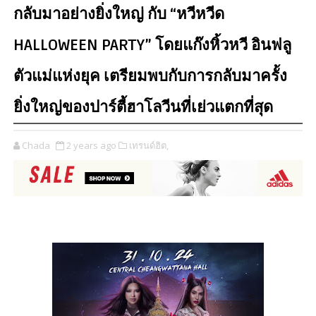
กลับมาอย่างยิ่งใหญ่ กับ “หวีหวีด
HALLOWEEN PARTY” โดยแก๊งหิ้วหวี อินฟลู
ตัวแม่แห่งยุค เตรียมพบกับการกลับมาครั้ง
ยิ่งใหญ่ของปาร์ตี้ฮาโลวีนที่เย่วแตกที่สุด
Chada
2 years ago
เทรนด์ฮิต,