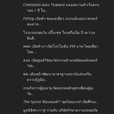
CHANGAN Auto Thailand ฉลองความสำเร็จครบ
รอบ 1 ปี ใน...
FitFlop เปิดตัว ซองเฮเคียว แบรนด์แอมบาสเดอร์
คนล่าส...
โรงแรมปทุมวัน ปริ๊นเซส ในเครือเอ็ม บี เค ร่วม
ยินดี...
ททท. เปิดห้างฯ เปิดโปรโมชั่น 999 บาท ไทยเที่ยว
ไทย ...
สจล. เปิดศูนย์วิจัยนวัตกรรมด้านเซมิคอนดักเตอร์
“KA...
พช. เดินหน้าพัฒนามาตรฐานสถาบันส่งเสริม
ความรู้ภูมิป...
กรมกิจการผู้สูงอายุ จัดอบรมหลักสูตรเพื่อนผู้สูง
วัย...
The Spoon ช้อนทองคำ” สุดร้อนแรง!! เปิดศึกเม...
มูลนิธิพระราหู’ ร่วมกับ บริษัทรักษาความปลอดภัย