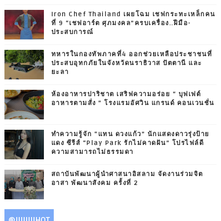
Iron Chef Thailand เผยโฉม เชฟกระทะเหล็กคน
ที่ 9 “เชฟอาร์ต ศุภมงคล”ครบเครื่อง..ฝีมือ-
ประสบการณ์
ทหารในกองทัพภาคที่4 ออกช่วยเหลือประชาชนที่
ประสบอุทกภัยในจังหวัดนราธิวาส ปัตตานี และ
ยะลา
ห้องอาหารปาริชาต เสริฟความอร่อย “ บุฟเฟต์
อาหารตามสั่ง ” โรงแรมอัศวิน แกรนด์ คอนเวนชั่น
ทำความรู้จัก “แทน ดวงแก้ว” นักแสดงดาวรุ่งป้าย
แดง ซีรีส์ “Play Park รักไม่คาดฝัน” โปรไฟล์ดี
ความสามารถไม่ธรรมดา
สถาบันพัฒนาผู้นำศาสนาอิสลาม จัดงานร่วมจิต
อาสา พัฒนาสังคม ครั้งที่ 2
@IIIIIIIIHOT