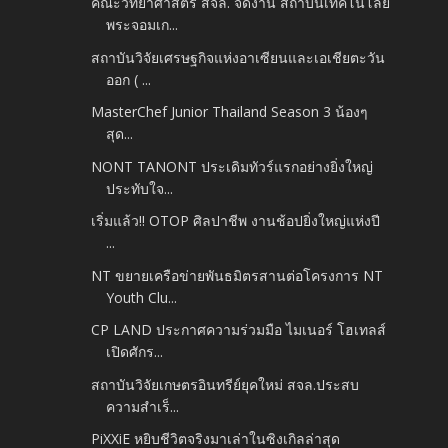
คณะวิทยาศาสตร์ สจล. จัดงาน สถาบันเทคโนโลยี
พระจอมเก...
สถาบันวิจัยเศรษฐกิจแห่งอาเซียนและเอเชียตะวัน
ออก ( ...
MasterChef Junior Thailand Season 3 น้องๆ
สุด...
NONT TANONT ประเดิมทัวร์แรกอย่างยิ่งใหญ่
ประทับใจ...
เริ่มแล้ว!! OTOP ศิลปาชีพ งานช้อปยิ่งใหญ่แห่งปี
...
NT ขยายเครือข่ายพันธมิตรสานต่อโครงการ NT
Youth Clu...
CP LAND ประกาศความร่วมมือ ไมเนอร์ โฮเทลส์
เปิดศักร...
สถาบันวิจัยเกษตรอินทรีย์ยุคใหม่ สจล.ประสบ
ความสำเร็...
PiXXiE หยิบชีวิตจริงมาเล่าในซิงเกิลล่าสุด