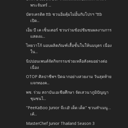
พระจันทร์ ...
บัตรเครดิต ttb ชวนอิ่มคุ้มไม่อั้นกับโปรฯ “ttb
เปิด...
เอ็ม บี เค เซ็นเตอร์ ชวนร่วมช้อปชิมชมผลงานการ
แสดงแ...
ไทยวาโก้ มอบผลิตภัณฑ์เสื้อชั้นในให้นมบุตร เนื่อง
ใน...
นิปปอนเพนต์จัดกิจกรรมช่วยเหลือสังคมอย่างต่อ
เนื่อง
OTOP ศิลปาชีพฯ ปิดฉากอย่างสวยงาม วันสุดท้าย
แจกทองค...
พช. ร่วม สถาบันเอเชียศึกษา จัดเสวนาภูมิปัญญา
ชุมชนไ...
"PeeKaBoo Junior จ๊ะเอ๋! เด็ด เด็ด" ชวนทำเมนู…
เค้...
MasterChef Junior Thailand Season 3