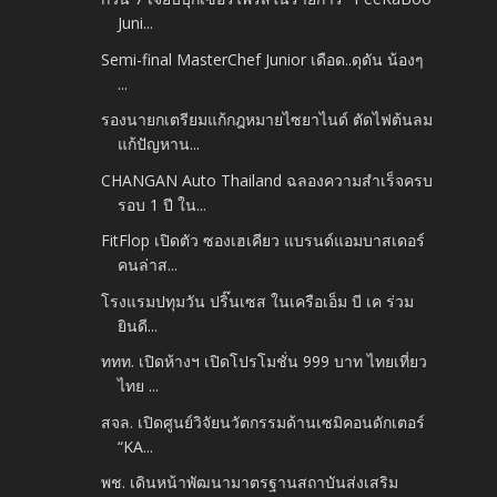
Juni...
Semi-final MasterChef Junior เดือด..ดุดัน น้องๆ
...
รองนายกเตรียมแก้กฎหมายไซยาไนด์ ตัดไฟต้นลม
แก้ปัญหาน...
CHANGAN Auto Thailand ฉลองความสำเร็จครบ
รอบ 1 ปี ใน...
FitFlop เปิดตัว ซองเฮเคียว แบรนด์แอมบาสเดอร์
คนล่าส...
โรงแรมปทุมวัน ปริ๊นเซส ในเครือเอ็ม บี เค ร่วม
ยินดี...
ททท. เปิดห้างฯ เปิดโปรโมชั่น 999 บาท ไทยเที่ยว
ไทย ...
สจล. เปิดศูนย์วิจัยนวัตกรรมด้านเซมิคอนดักเตอร์
“KA...
พช. เดินหน้าพัฒนามาตรฐานสถาบันส่งเสริม