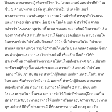
ฝึกสอนมวยสากลหญิงทีมชาติไทย ใน “งานตลาดนัดคนข่าวกีฬา” ณ
ชั้น G ลานปทุมวัน ฮอล์ล ศูนย์การค้าเอ็ม บี เค เซ็นเตอร์
นางสาวอาทร วนาสันตกุล ประธานเจ้าหน้าที่บริหารธุรกิจโรงแรม
และการท่องเที่ยว บริษัท เอ็ม บี เค โฮเต็ล แอนด์ ทัวร์ริซึ่ม จำกัด
กล่าวว่า โรงแรมปทุมวัน ปริ๊นเซส ขอแสดงความยินดีกับความสำเร็จ
ของนักกีฬาทั้ง 3 ท่านที่ทำผลงานได้อย่างยอดเยี่ยมและน่าประทับใจ
ในการแข่งขันกีฬาโอลิมปิกเกมส์ 2024 ทั้งกีฬาเทควันโด กีฬามวย
สากลสมัครเล่นหญิง รวมทั้งกีฬาสเก็ตบอร์ด ประเภทสตรีทหญิง ซึ่งทุก
คนต่างทุ่มเทแรงกายแรงใจอย่างเต็มที่ เพื่อสร้างชื่อเสียงให้กับ
ประเทศไทย รวมถึงสร้างความสุขให้คนไทยทั้งประเทศ ขณะเดียวกัน
ขอชื่นชมผู้ที่อยู่เบื้องหลังชัยชนะและความสำเร็จของนักกีฬาไทย
อย่าง “โค้ชเช” ชัชชัย เช หัวหน้าผู้ฝึกสอนนักกีฬาเทควันโดทีมชาติ
ไทย และ พันตำรวจโทวิจารณ์ พลฤทธิ์ หัวหน้าผู้ฝึกสอนมวยสากล
หญิงทีมชาติไทย ด้วยการมอบรางวัลให้กับทั้ง 2 ท่าน อีกเช่นกัน
โรงแรมปทุมวัน ปริ๊นเซส มอบรางวัลให้กับนักกีฬาและผู้ฝึกสอนเป็น
บัตรกำนัลรับประทานอาหารให้นักกีฬาพร้อมครอบครัวมารับประทาน
บุฟเฟต์บาร์บีคิวปิ้งย่างเกาหลี ที่ห้องอาหารเกาหลี คองจู และรับ