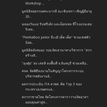
Workshop ...
มูลนิธิหอธรรมพระบารมี ฉะเชิงเทรา เชิญผู้มีอายุ
20...
ฉลองวันแม่ รับฟรีเค้ก และม็อกเทล ที่โรงแรมเฮอ
ริเทจ...
"PeeKaBoo Junior จ๊ะเอ๋! เด็ด เด็ด" ชวนเชฟตัว
น้อย...
มูลนิธิคลังสมอง วปอ.จัดเสวนาทางวิชาการ "สรร
สร้างสั...
"ลุงตุ๋ย" ส่ง เสธหิ ลงพื้นที่ จ.จันทบุรี ช่วยเหลือ...
สจล. จัดพิธีลงนามในสัญญาโครงการระบบ
บริหารพลังงานอั...
ผลการประเมิน ITA สวพส. ติด Top 3 ของ
กระทรวงเกษตรแล...
สภากาชาดไทย จัดโครงการคาราวานจิตอาสา
มอบคุณค่าสู่ส...