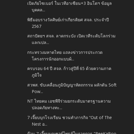
เปิดภัยไซเบอร์ ในเวทีอาเซียน+3 อินโดฯ ข้อมูล
บุคคล...
พิธีมอบรางวัลศิษย์เก่าเกียรติยศ สจล. ประจำปี
2567
สถาปัตยฯ สจล. ลาดกระบัง เปิดเวทีระดับโลกร่วม
แลกเปล...
กระทรวงมหาดไทย แถลงข่าวการประกวด
โครงการนักออกแบบผ้...
ครบรอบ 64 ปี สจล. ก้าวสู่ปีที่ 65 ด้วยความภาค
ภูมิใจ
สวพส. ขับเคลื่อนภูมิปัญญาหัตถกรรม ผลักดัน Soft
Pow...
NT ไทยคม เอชพีจีร่วมยกระดับมาตรฐานความ
ปลอดภัยทางทะ...
7 เจี๊ยบบุกโรงเรียน ชวนทำภารกิจ “Out of The
Nest อ...
ก๊วน 7 เจี๊ยบบุกเซอร์ไพรส์ในรายการ "PeeKaBoo