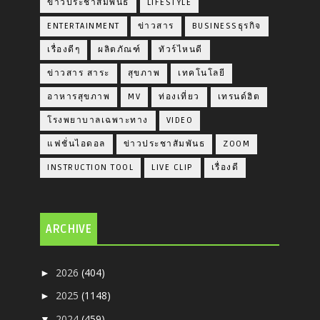
ข่าวประชาสัมพันธ์
LIFESTYLE
ENTERTAINMENT
ข่าวสาร
BUSINESSธุรกิจ
เรื่องดีๆ
ผลิตภัณฑ์
ทัวร์ไหนดี
ข่าวสาร สาระ
สุขภาพ
เทคโนโลยี
อาหารสุขภาพ
MV
ท่องเที่ยว
เทรนด์ฮิต
โรงพยาบาลเฉพาะทาง
VIDEO
แฟชั่นไอดอล
ข่าวประชาสัมพันธ
ZOOM
INSTRUCTION TOOL
LIVE CLIP
เรื่องดี
ARCHIVE
2026
(404)
►
2025
(1148)
►
2024
(459)
▼