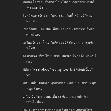
มอบเครื่องหอมสำหรับบ้านในตำนานจากแบรนด์
Maison Ber...
จังหวัดแพร่จัดงาน “มหกรรมแก้หนี้ สร้างวิถีแห่ง
ความ...
เชลล์ดอน และ ผองเพื่อน ร่วมงาน มหกรรมวิทยา
ศาตร์แห่...
เตรียมจัดงานใหญ่ “มหัศจรรย์สีสันอาหารกลุ่มจัง
หวัดภ...
AI มาแรง “จ๊อบไทย” ชวนเหล่าผู้บริหารดัง มาแชร์
เท...
พิธีกร “Peekaboo” ชวนดู “องครักษ์พิทักษ์เจี๊ยบ”
รอ...
มท.1 ปลื้ม ขอบคุณทุกภาคส่วน และประชาชน อุด
หนุนสินค...
LINE จับมือการท่องเที่ยวฯ จัดมหกรรมสินค้า
ออนไลน์คร...
BRIX Dessert Bar ร่วมเฉลิมฉลองเทศกาลไหว้