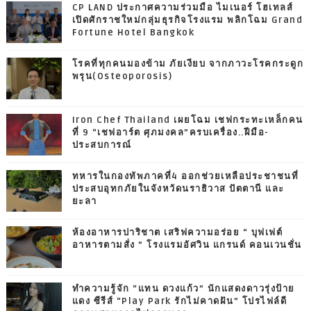
CP LAND ประกาศความร่วมมือ ไมเนอร์ โฮเทลส์
เปิดศักราชใหม่กลุ่มธุรกิจโรงแรม พลิกโฉม Grand
Fortune Hotel Bangkok
โรคที่ทุกคนมองข้าม ภัยเงียบ จากภาวะโรคกระดูก
พรุน(Osteoporosis)
Iron Chef Thailand เผยโฉม เชฟกระทะเหล็กคน
ที่ 9 “เชฟอาร์ต ศุภมงคล”ครบเครื่อง..ฝีมือ-
ประสบการณ์
ทหารในกองทัพภาคที่4 ออกช่วยเหลือประชาชนที่
ประสบอุทกภัยในจังหวัดนราธิวาส ปัตตานี และ
ยะลา
ห้องอาหารปาริชาต เสริฟความอร่อย “ บุฟเฟต์
อาหารตามสั่ง ” โรงแรมอัศวิน แกรนด์ คอนเวนชั่น
ทำความรู้จัก “แทน ดวงแก้ว” นักแสดงดาวรุ่งป้าย
แดง ซีรีส์ “Play Park รักไม่คาดฝัน” โปรไฟล์ดี