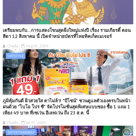
เตรียมพบกับ...การแสดงโขนสุดยิ่งใหญ่แห่งปี เรื่อง รามเกียรติ์ ตอน
สีดา 12 สิงหาคม นี้ เปิดจำหน่ายบัตรที่ไทยทิคเก็ตเมเจอร์
Chada
Aug 01, 2026
LIFESTYLE
ภูมิคุ้มกันดี ผิวสวยใส ตาไม่ล้า! “บีไชน์” ชวนดูแลตัวเองครบในหน้า
ฝนด้วย “ไบโอ โปร ซี” จัดโปรโมชั่นสุดพิเศษแบบซอง ซื้อ 1 แถม 1
เพียง 49 บาท ที่เซเว่น อีเลฟเว่น ถึง 23 ส.ค. นี้
Chada
Jul 31, 2026
ENTERTAINMENT