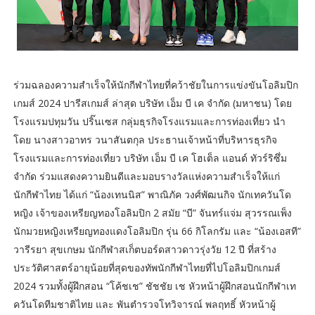
ร่วมฉลองความสำเร็จให้นักกีฬาไทยที่คว้าชัยในการแข่งขันโอลิมปิก
เกมส์ 2024 ปารีสเกมส์ ล่าสุด บริษัท เอ็ม บี เค จำกัด (มหาชน) โดย
โรงแรมปทุมวัน ปริ๊นเซส กลุ่มธุรกิจโรงแรมและการท่องเที่ยว นำ
โดย นางสาวอาทร วนาสันตกุล ประธานเจ้าหน้าที่บริหารธุรกิจ
โรงแรมและการท่องเที่ยว บริษัท เอ็ม บี เค โฮเต็ล แอนด์ ทัวร์ริซึ่ม
จำกัด ร่วมแสดงความยินดีและมอบรางวัลแห่งความสำเร็จให้แก่
นักกีฬาไทย ได้แก่ “น้องเทนนิส” พาณิภัค วงศ์พัฒนกิจ นักเทควันโด
หญิง เจ้าของเหรียญทองโอลิมปิก 2 สมัย “บี” จันทร์แจ่ม สุวรรณเพ็ง
นักมวยหญิงเหรียญทองแดงโอลิมปิก รุ่น 66 กิโลกรัม และ “น้องเอสที”
วารีรยา สุขเกษม นักกีฬาสเก็ตบอร์ดสาวดาวรุ่งวัย 12 ปี ที่สร้าง
ประวัติศาสตร์อายุน้อยที่สุดของทัพนักกีฬาไทยที่ไปโอลิมปิกเกมส์
2024 รวมทั้งผู้ฝึกสอน “โค้ชเช” ชัชชัย เช หัวหน้าผู้ฝึกสอนนักกีฬาเท
ควันโดทีมชาติไทย และ พันตำรวจโทวิจารณ์ พลฤทธิ์ หัวหน้าผู้