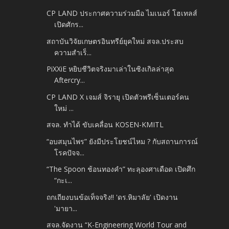
CP LAND ประกาศความร่วมมือ ไมเนอร์ โฮเทลส์
เปิดศักร...
สถาบันวิจัยเกษตรอินทรีย์ยุคใหม่ สจล.ประสบ
ความสำเร็...
PiXXiE หยิบชีวิตจริงมาเล่าในซิงเกิลล่าสุด
Aftercry...
CP LAND X เจมส์ จิรายุ เปิดตัวพรีเซ็นเตอร์คน
ใหม่ ...
สจล. ทำได้ ขับเคลื่อน KOSEN-KMITL
“อบสมุนไพร” ยังมีประโยชน์ไหม ? กับสถานการณ์
โรคปัจจ...
“The Spoon ช้อนทองคำ” ทะลุองศาเดือด เปิดศึก
“กะเ...
ถกเถียงบนข้อเท็จจริง!! 'ดร.หิมาลัย' เปิดงาน
'มายา...
สจล.จัดงาน “K-Engineering World Tour and