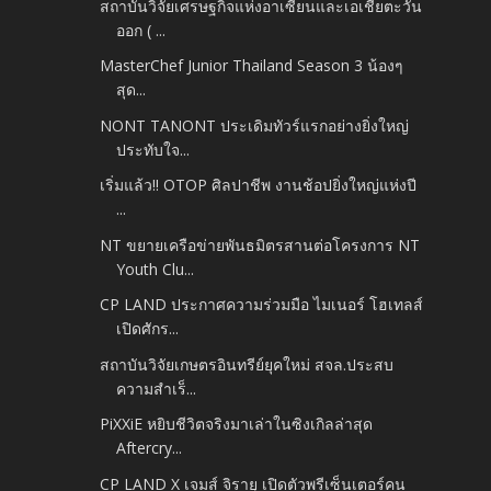
สถาบันวิจัยเศรษฐกิจแห่งอาเซียนและเอเชียตะวัน
ออก ( ...
MasterChef Junior Thailand Season 3 น้องๆ
สุด...
NONT TANONT ประเดิมทัวร์แรกอย่างยิ่งใหญ่
ประทับใจ...
เริ่มแล้ว!! OTOP ศิลปาชีพ งานช้อปยิ่งใหญ่แห่งปี
...
NT ขยายเครือข่ายพันธมิตรสานต่อโครงการ NT
Youth Clu...
CP LAND ประกาศความร่วมมือ ไมเนอร์ โฮเทลส์
เปิดศักร...
สถาบันวิจัยเกษตรอินทรีย์ยุคใหม่ สจล.ประสบ
ความสำเร็...
PiXXiE หยิบชีวิตจริงมาเล่าในซิงเกิลล่าสุด
Aftercry...
CP LAND X เจมส์ จิรายุ เปิดตัวพรีเซ็นเตอร์คน