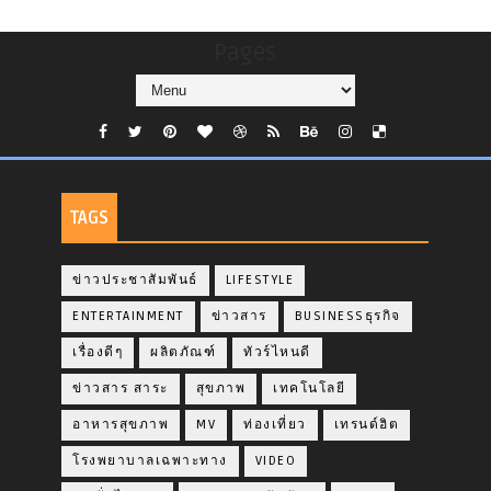
Pages
TAGS
ข่าวประชาสัมพันธ์
LIFESTYLE
ENTERTAINMENT
ข่าวสาร
BUSINESSธุรกิจ
เรื่องดีๆ
ผลิตภัณฑ์
ทัวร์ไหนดี
ข่าวสาร สาระ
สุขภาพ
เทคโนโลยี
อาหารสุขภาพ
MV
ท่องเที่ยว
เทรนด์ฮิต
โรงพยาบาลเฉพาะทาง
VIDEO