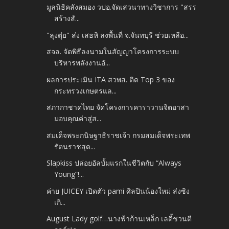
มูลนิธิคลังสมอง วปอ.จัดเสวนาทางวิชาการ "สรร
สร้างสั...
"ลุงตุ๋ย" ส่ง เสธหิ ลงพื้นที่ จ.จันทบุรี ช่วยเหลือ...
สจล. จัดพิธีลงนามในสัญญาโครงการระบบ
บริหารพลังงานอั...
ผลการประเมิน ITA สวพส. ติด Top 3 ของ
กระทรวงเกษตรแล...
สภากาชาดไทย จัดโครงการคาราวานจิตอาสา
มอบคุณค่าสู่ส...
สมเด็จพระกนิษฐาธิราชเจ้า กรมสมเด็จพระเทพ
รัตนราชสุด...
Slapkiss ปล่อยอัลบั้มแรกในชีวิตกับ “Always
Young”!...
ค่าย JUICEY เปิดตัว pami ศิลปินน้องใหม่ ส่งซิง
เกิ...
August Lady golf…นางฟ้าก้านเหล็ก เลดี้ชวนตี