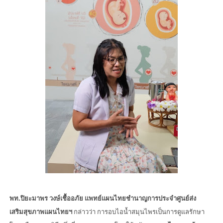
พท.ปิยะมาพร วงษ์เชื้ออภัย แพทย์แผนไทยชำนาญการประจำศูนย์ส่ง
เสริมสุขภาพแผนไทยฯ
กล่าวว่า การอบไอน้ำสมุนไพรเป็นการดูแลรักษา