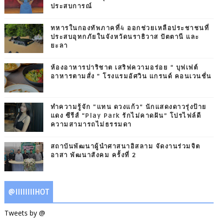
ประสบการณ์
ทหารในกองทัพภาคที่4 ออกช่วยเหลือประชาชนที่
ประสบอุทกภัยในจังหวัดนราธิวาส ปัตตานี และ
ยะลา
ห้องอาหารปาริชาต เสริฟความอร่อย “ บุฟเฟต์
อาหารตามสั่ง ” โรงแรมอัศวิน แกรนด์ คอนเวนชั่น
ทำความรู้จัก “แทน ดวงแก้ว” นักแสดงดาวรุ่งป้าย
แดง ซีรีส์ “Play Park รักไม่คาดฝัน” โปรไฟล์ดี
ความสามารถไม่ธรรมดา
สถาบันพัฒนาผู้นำศาสนาอิสลาม จัดงานร่วมจิต
อาสา พัฒนาสังคม ครั้งที่ 2
@IIIIIIIIHOT
Tweets by @