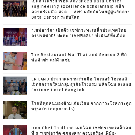
เปิดตัวโครงการทุน Advanced Data Center
Engineering Excellence Scholarship ผนึก
ความร่วมมือ สจล. – AWS ผลักดันไทยสู่ศูนย์กลาง
Data Center ระดับโลก
“เชฟอาร์ต” เปิดตัว เชฟกระทะเหล็กประเทศไทย
ครบรสชาติ!!ปะทะ “เชฟฟิลลิป” ทั้งมันส์ทั้งเดือด
The Restaurant War Thailand Season 2 ศึก
พ่อค้าซ่า แม่ค้าแซ่บ
CP LAND ประกาศความร่วมมือ ไมเนอร์ โฮเทลส์
เปิดศักราชใหม่กลุ่มธุรกิจโรงแรม พลิกโฉม Grand
Fortune Hotel Bangkok
โรคที่ทุกคนมองข้าม ภัยเงียบ จากภาวะโรคกระดูก
พรุน(Osteoporosis)
Iron Chef Thailand เผยโฉม เชฟกระทะเหล็กคน
ที่ 9 “เชฟอาร์ต ศุภมงคล”ครบเครื่อง..ฝีมือ-