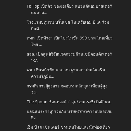
FitFlop เปิดตัว ซองเฮเคียว แบรนด์แอมบาสเดอร์
คนล่าส...
โรงแรมปทุมวัน ปริ๊นเซส ในเครือเอ็ม บี เค ร่วม
ยินดี...
ททท. เปิดห้างฯ เปิดโปรโมชั่น 999 บาท ไทยเที่ยว
ไทย ...
สจล. เปิดศูนย์วิจัยนวัตกรรมด้านเซมิคอนดักเตอร์
“KA...
พช. เดินหน้าพัฒนามาตรฐานสถาบันส่งเสริม
ความรู้ภูมิป...
กรมกิจการผู้สูงอายุ จัดอบรมหลักสูตรเพื่อนผู้สูง
วัย...
The Spoon ช้อนทองคำ” สุดร้อนแรง!! เปิดศึกเม...
มูลนิธิพระราหู’ ร่วมกับ บริษัทรักษาความปลอดภัย
จีจ...
เอ็ม บี เค เซ็นเตอร์ ชวนคนไทยและนักท่องเที่ยว