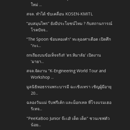
ใหม่ ...
สจล. ทำได้ ขับเคลื่อน KOSEN-KMITL
“อบสมุนไพร” ยังมีประโยชน์ไหม ? กับสถานการณ์
โรคปัจจ...
“The Spoon ช้อนทองคำ” ทะลุองศาเดือด เปิดศึก
“กะเ...
ถกเถียงบนข้อเท็จจริง!! 'ดร.หิมาลัย' เปิดงาน
'มายา...
สจล.จัดงาน “K-Engineering World Tour and
Workshop ...
มูลนิธิหอธรรมพระบารมี ฉะเชิงเทรา เชิญผู้มีอายุ
20...
ฉลองวันแม่ รับฟรีเค้ก และม็อกเทล ที่โรงแรมเฮอ
ริเทจ...
"PeeKaBoo Junior จ๊ะเอ๋! เด็ด เด็ด" ชวนเชฟตัว
น้อย...