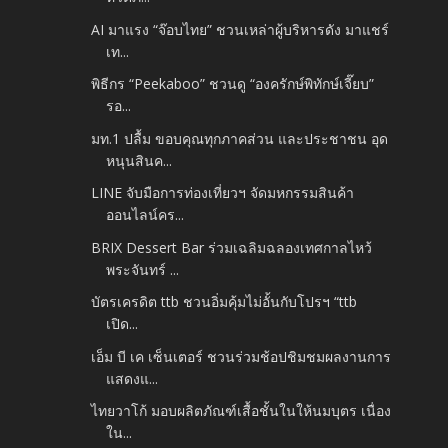
AI มาแรง “จ๊อบไทย” ชวนเหล่าผู้บริหารดัง มาแชร์
เท...
พิธีกร “Peekaboo” ชวนดู “องครักษ์พิทักษ์เจี๊ยบ”
รอ...
มท.1 ปลื้ม ขอบคุณทุกภาคส่วน และประชาชน อุด
หนุนสินค...
LINE จับมือการท่องเที่ยวฯ จัดมหกรรมสินค้า
ออนไลน์คร...
BRIX Dessert Bar ร่วมเฉลิมฉลองเทศกาลไหว้
พระจันทร์ ...
บัตรเครดิต ttb ชวนอิ่มคุ้มไม่อั้นกับโปรฯ “ttb
เปิด...
เอ็ม บี เค เซ็นเตอร์ ชวนร่วมช้อปชิมชมผลงานการ
แสดงแ...
ไทยวาโก้ มอบผลิตภัณฑ์เสื้อชั้นในให้นมบุตร เนื่อง
ใน...