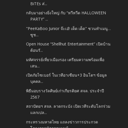
BiTEs ส่...
กลับมาอย่างยิ่งใหญ่ กับ “หวีหวีด HALLOWEEN
PARTY” ...
"PeeKaBoo Junior จ๊ะเอ๋! เด็ด เด็ด" ชวนทำเมนู…
ซูช...
Open House “Shellhut Entertainment” เปิดบ้าน
ต้อนรั...
มหัศจรรย์เที่ยวเมืองรอง เตรียมความพร้อมเพื่อ
เสน...
เปิดภัยไซเบอร์ ในเวทีอาเซียน+3 อินโดฯ ข้อมูล
บุคคล...
พิธีมอบรางวัลศิษย์เก่าเกียรติยศ สจล. ประจำปี
2567
สถาปัตยฯ สจล. ลาดกระบัง เปิดเวทีระดับโลกร่วม
แลกเปล...
กระทรวงมหาดไทย แถลงข่าวการประกวด