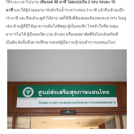
ใช้ระยะเวลาไม่นาน
เพียงแค่ 30 นาที โดยแบ่งเป็น 2 รอบ รอบละ 15
นาที
และให้ผู้ป่วยออกมานั่งพักจิบน้ำระหว่างรอบ 5 นาที แล้วจึงเข้าอบอีก
15 นาที และถึงแม้จะดูทำได้ง่าย แต่ก็มีสิ่งที่ต้องคอยสังเกตและควรระวังอยู่
เช่น ห้ามผู้ที่มีไข้สูง ความดันโลหิตสูง ผู้เป็นลมชัก โรคหัวใจที่ควบคุม
อาการไม่ได้ ผู้มีแผลเปิด บวม อักเสบ หรือแผลผ่าตัดที่ยังไม่แห้งสนิทดี
เป็นต้น ดังนั้นจึงควรปรึกษาแพทย์ผู้มีความรู้ก่อนทำการอบสมุนไพร