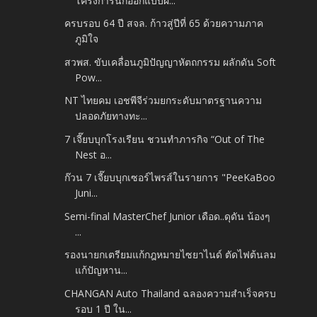
โครงการนักออกแบบผ้...
ครบรอบ 64 ปี สจล. ก้าวสู่ปีที่ 65 ด้วยความภาค
ภูมิใจ
สวพส. ขับเคลื่อนภูมิปัญญาหัตถกรรม ผลักดัน Soft
Pow...
NT ไทยคม เอชพีจีร่วมยกระดับมาตรฐานความ
ปลอดภัยทางทะ...
7 เจี๊ยบบุกโรงเรียน ชวนทำภารกิจ “Out of The
Nest อ...
ก๊วน 7 เจี๊ยบบุกเซอร์ไพรส์ในรายการ "PeeKaBoo
Juni...
Semi-final MasterChef Junior เดือด..ดุดัน น้องๆ
...
รองนายกเตรียมแก้กฎหมายไซยาไนด์ ตัดไฟต้นลม
แก้ปัญหาน...
CHANGAN Auto Thailand ฉลองความสำเร็จครบ
รอบ 1 ปี ใน...