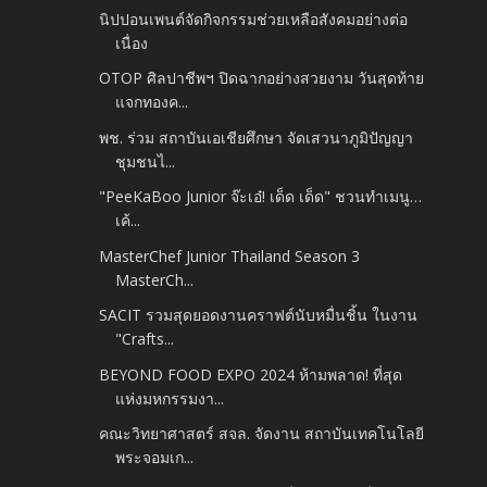
นิปปอนเพนต์จัดกิจกรรมช่วยเหลือสังคมอย่างต่อ
เนื่อง
OTOP ศิลปาชีพฯ ปิดฉากอย่างสวยงาม วันสุดท้าย
แจกทองค...
พช. ร่วม สถาบันเอเชียศึกษา จัดเสวนาภูมิปัญญา
ชุมชนไ...
"PeeKaBoo Junior จ๊ะเอ๋! เด็ด เด็ด" ชวนทำเมนู…
เค้...
MasterChef Junior Thailand Season 3
MasterCh...
SACIT รวมสุดยอดงานคราฟต์นับหมื่นชิ้น ในงาน
"Crafts...
BEYOND FOOD EXPO 2024 ห้ามพลาด! ที่สุด
แห่งมหกรรมงา...
คณะวิทยาศาสตร์ สจล. จัดงาน สถาบันเทคโนโลยี
พระจอมเก...