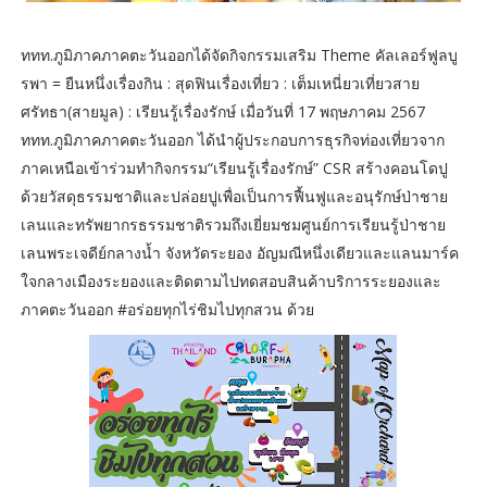
ททท.ภูมิภาคภาคตะวันออกได้จัดกิจกรรมเสริม Theme คัลเลอร์ฟูลบู
รพา = ยืนหนึ่งเรื่องกิน : สุดฟินเรื่องเที่ยว : เต็มเหนี่ยวเที่ยวสาย
ศรัทธา(สายมูล) : เรียนรู้เรื่องรักษ์ เมื่อวันที่ 17 พฤษภาคม 2567
ททท.ภูมิภาคภาคตะวันออก ได้นำผู้ประกอบการธุรกิจท่องเที่ยวจาก
ภาคเหนือเข้าร่วมทำกิจกรรม“เรียนรู้เรื่องรักษ์” CSR สร้างคอนโดปู
ด้วยวัสดุธรรมชาติและปล่อยปูเพื่อเป็นการฟื้นฟูและอนุรักษ์ป่าชาย
เลนและทรัพยากรธรรมชาติรวมถึงเยี่ยมชมศูนย์การเรียนรู้ป่าชาย
เลนพระเจดีย์กลางน้ำ จังหวัดระยอง อัญมณีหนึ่งเดียวและแลนมาร์ค
ใจกลางเมืองระยองและติดตามไปทดสอบสินค้าบริการระยองและ
ภาคตะวันออก #อร่อยทุกไร่ชิมไปทุกสวน ด้วย