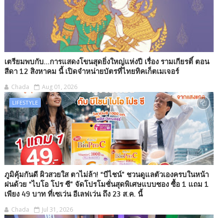
เตรียมพบกับ...การแสดงโขนสุดยิ่งใหญ่แห่งปี เรื่อง รามเกียรติ์ ตอน
สีดา 12 สิงหาคม นี้ เปิดจำหน่ายบัตรที่ไทยทิคเก็ตเมเจอร์
Chada
Aug 01, 2026
LIFESTYLE
ภูมิคุ้มกันดี ผิวสวยใส ตาไม่ล้า! “บีไชน์” ชวนดูแลตัวเองครบในหน้า
ฝนด้วย “ไบโอ โปร ซี” จัดโปรโมชั่นสุดพิเศษแบบซอง ซื้อ 1 แถม 1
เพียง 49 บาท ที่เซเว่น อีเลฟเว่น ถึง 23 ส.ค. นี้
Chada
Jul 31, 2026