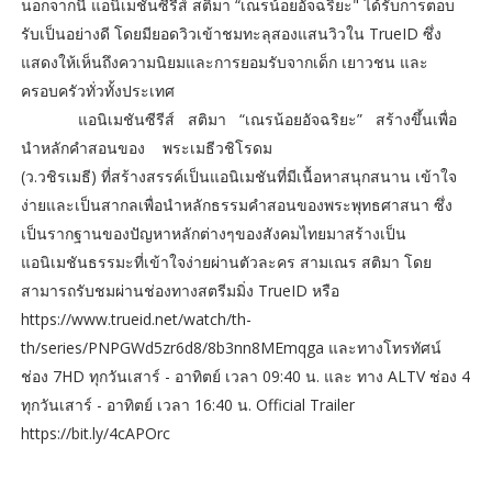
นอกจากนี้ แอนิเมชันซีรีส์ สติมา “เณรน้อยอัจฉริยะ" ได้รับการตอบ
รับเป็นอย่างดี โดยมียอดวิวเข้าชมทะลุสองแสนวิวใน TrueID ซึ่ง
แสดงให้เห็นถึงความนิยมและการยอมรับจากเด็ก เยาวชน และ
ครอบครัวทั่วทั้งประเทศ
แอนิเมชันซีรีส์ สติมา “เณรน้อยอัจฉริยะ” สร้างขึ้นเพื่อ
นำหลักคำสอนของ พระเมธีวชิโรดม
(ว.วชิรเมธี) ที่สร้างสรรค์เป็นแอนิเมชันที่มีเนื้อหาสนุกสนาน เข้าใจ
ง่ายและเป็นสากลเพื่อนำหลักธรรมคำสอนของพระพุทธศาสนา ซึ่ง
เป็นรากฐานของปัญหาหลักต่างๆของสังคมไทยมาสร้างเป็น
แอนิเมชันธรรมะที่เข้าใจง่ายผ่านตัวละคร สามเณร สติมา โดย
สามารถรับชมผ่านช่องทางสตรีมมิ่ง TrueID หรือ
https://www.trueid.net/watch/th-
th/series/PNPGWd5zr6d8/8b3nn8MEmqga และทางโทรทัศน์
ช่อง 7HD ทุกวันเสาร์ - อาทิตย์ เวลา 09:40 น. และ ทาง ALTV ช่อง 4
ทุกวันเสาร์ - อาทิตย์ เวลา 16:40 น. Official Trailer
https://bit.ly/4cAPOrc