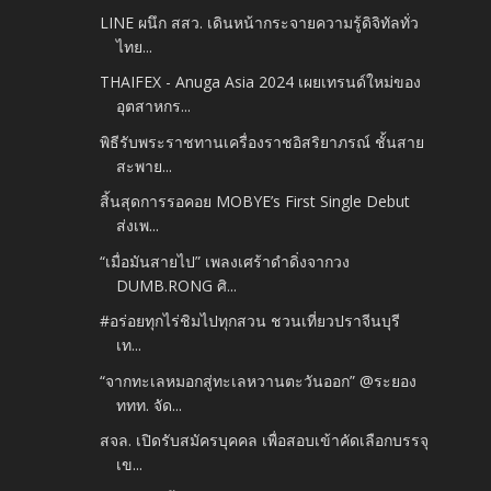
LINE ผนึก สสว. เดินหน้ากระจายความรู้ดิจิทัลทั่ว
ไทย...
THAIFEX - Anuga Asia 2024 เผยเทรนด์ใหม่ของ
อุตสาหกร...
พิธีรับพระราชทานเครื่องราชอิสริยาภรณ์ ชั้นสาย
สะพาย...
สิ้นสุดการรอคอย MOBYE’s First Single Debut
ส่งเพ...
“เมื่อมันสายไป” เพลงเศร้าดำดิ่งจากวง
DUMB.RONG ศิ...
#อร่อยทุกไร่ชิมไปทุกสวน ชวนเที่ยวปราจีนบุรี
เท...
“จากทะเลหมอกสู่ทะเลหวานตะวันออก” @ระยอง
ททท. จัด...
สจล. เปิดรับสมัครบุคคล เพื่อสอบเข้าคัดเลือกบรรจุ
เข...