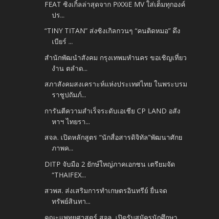
FEAT ซิงเกิ้ลล่าสุดจาก PiXXiE MV ใส่เต็มทุกองค์
ปร...
“TINY TITAN” ส่งซิงเกิลกวนๆ “คนติดหมอ” ดึง
เบียร์ ...
สำนักพัฒนำสังคม กรุงเทพมหำนคร ขอเชิญเที่ยว
งำน ตลำด...
สภาสังคมสงเคราะห์แห่งประเทศไทย ในพระบรม
ราชูปถัมภ์...
การันตีความสำเร็จระดับเอเชีย CP LAND อสัง
หาฯ ไทยรา...
สจล. เปิดหลักสูตร “นักสื่อสารดิจิทัล”พัฒนาศักย
ภาพค...
DITP จับมือ 2 ยักษ์ใหญ่ภาคเอกชน เตรียมจัด
“THAIFEX...
สวพส. ส่งเสริมการทำเกษตรอินทรีย์ ยื่นจด
ทรัพย์สินทา...
คณะแพทยศาสตร์ สจล. เปิดรับสมัครนักศึกษา