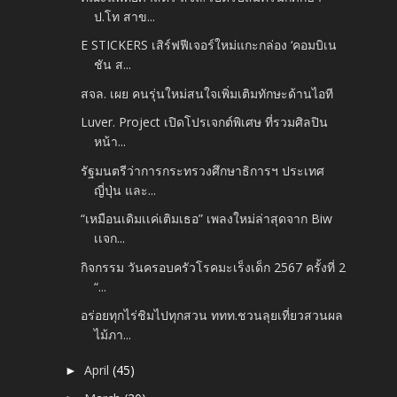
ป.โท สาข...
E STICKERS เสิร์ฟฟีเจอร์ใหม่แกะกล่อง ‘คอมบิเน
ชัน ส...
สจล. เผย คนรุ่นใหม่สนใจเพิ่มเติมทักษะด้านไอที
Luver. Project เปิดโปรเจกต์พิเศษ ที่รวมศิลปิน
หน้า...
รัฐมนตรีว่าการกระทรวงศึกษาธิการฯ ประเทศ
ญี่ปุ่น และ...
“เหมือนเดิมเเค่เติมเธอ” เพลงใหม่ล่าสุดจาก Biw
เเจก...
กิจกรรม วันครอบครัวโรคมะเร็งเด็ก 2567 ครั้งที่ 2
“...
อร่อยทุกไร่ชิมไปทุกสวน ททท.ชวนลุยเที่ยวสวนผล
ไม้ภา...
April
(45)
►