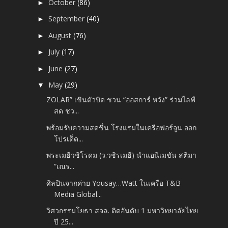
October
(86)
►
September
(40)
►
August
(76)
►
July
(17)
►
June
(27)
►
May
(29)
▼
ZOLAR” เขินตัวบิด ชวน “ออสการ์ หวัง” ร่วมไลฟ์
สด ชว...
พร้อมรับความสดชื่น โรงแรมในเครือฟอร์จูน ออก
โปรเด็ด...
พระเมธีวชิโรดม (ว.วชิรเมธี) นำแอนิเมชัน สติมา
“เณร...
ศิลปินจากค่าย Yousay…Watt ในเครือ T&B
Media Global...
วิศวกรรมโยธา สจล. ติดอันดับ 1 มหาวิทยาลัยไทย
ปี 25...