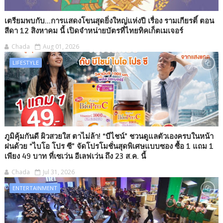
เตรียมพบกับ...การแสดงโขนสุดยิ่งใหญ่แห่งปี เรื่อง รามเกียรติ์ ตอน
สีดา 12 สิงหาคม นี้ เปิดจำหน่ายบัตรที่ไทยทิคเก็ตเมเจอร์
Chada
Aug 01, 2026
LIFESTYLE
ภูมิคุ้มกันดี ผิวสวยใส ตาไม่ล้า! “บีไชน์” ชวนดูแลตัวเองครบในหน้า
ฝนด้วย “ไบโอ โปร ซี” จัดโปรโมชั่นสุดพิเศษแบบซอง ซื้อ 1 แถม 1
เพียง 49 บาท ที่เซเว่น อีเลฟเว่น ถึง 23 ส.ค. นี้
Chada
Jul 31, 2026
ENTERTAINMENT