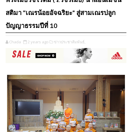
พระเมธีวชิโรดม (ว.วชิรเมธี) นำแอนิเมชัน
สติมา “เณรน้อยอัจฉริยะ" สู่สามเณรปลูก
ปัญญาธรรมปีที่ 10
Chada
2 years ago
ข่าวประชาสัมพันธ์,