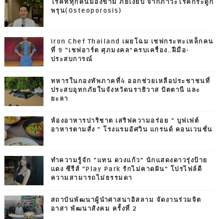
โรคที่ทุกคนมองข้าม ภัยเงียบ จากภาวะโรคกระดูก
พรุน(Osteoporosis)
Iron Chef Thailand เผยโฉม เชฟกระทะเหล็กคน
ที่ 9 “เชฟอาร์ต ศุภมงคล”ครบเครื่อง..ฝีมือ-
ประสบการณ์
ทหารในกองทัพภาคที่4 ออกช่วยเหลือประชาชนที่
ประสบอุทกภัยในจังหวัดนราธิวาส ปัตตานี และ
ยะลา
ห้องอาหารปาริชาต เสริฟความอร่อย “ บุฟเฟต์
อาหารตามสั่ง ” โรงแรมอัศวิน แกรนด์ คอนเวนชั่น
ทำความรู้จัก “แทน ดวงแก้ว” นักแสดงดาวรุ่งป้าย
แดง ซีรีส์ “Play Park รักไม่คาดฝัน” โปรไฟล์ดี
ความสามารถไม่ธรรมดา
สถาบันพัฒนาผู้นำศาสนาอิสลาม จัดงานร่วมจิต
อาสา พัฒนาสังคม ครั้งที่ 2