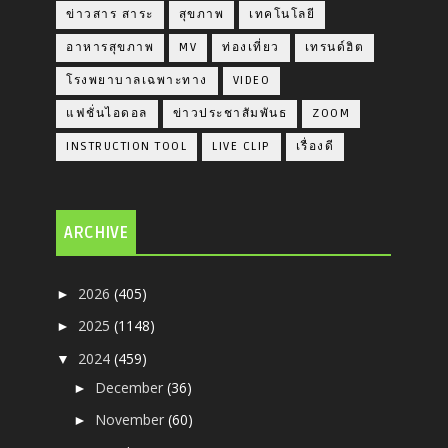
ข่าวสาร สาระ
สุขภาพ
เทคโนโลยี
อาหารสุขภาพ
MV
ท่องเที่ยว
เทรนด์ฮิต
โรงพยาบาลเฉพาะทาง
VIDEO
แฟชั่นไอดอล
ข่าวประชาสัมพันธ
ZOOM
INSTRUCTION TOOL
LIVE CLIP
เรื่องดี
ARCHIVE
2026
(405)
►
2025
(1148)
►
2024
(459)
▼
December
(36)
►
November
(60)
►