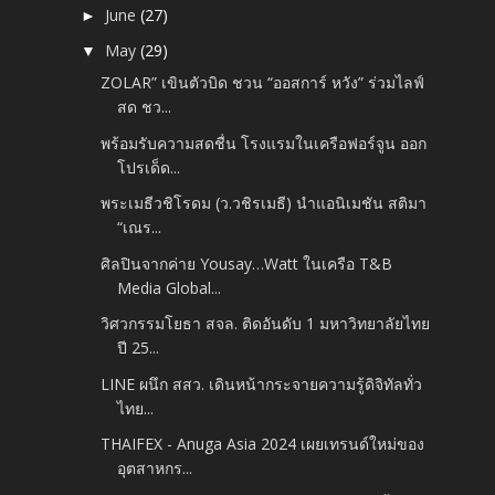
June
(27)
►
May
(29)
▼
ZOLAR” เขินตัวบิด ชวน “ออสการ์ หวัง” ร่วมไลฟ์
สด ชว...
พร้อมรับความสดชื่น โรงแรมในเครือฟอร์จูน ออก
โปรเด็ด...
พระเมธีวชิโรดม (ว.วชิรเมธี) นำแอนิเมชัน สติมา
“เณร...
ศิลปินจากค่าย Yousay…Watt ในเครือ T&B
Media Global...
วิศวกรรมโยธา สจล. ติดอันดับ 1 มหาวิทยาลัยไทย
ปี 25...
LINE ผนึก สสว. เดินหน้ากระจายความรู้ดิจิทัลทั่ว
ไทย...
THAIFEX - Anuga Asia 2024 เผยเทรนด์ใหม่ของ
อุตสาหกร...