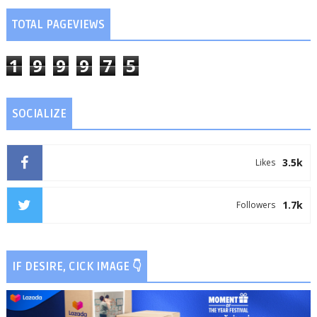
TOTAL PAGEVIEWS
1
9
9
9
7
5
SOCIALIZE
3.5k
Likes
1.7k
Followers
IF DESIRE, CICK IMAGE 👇