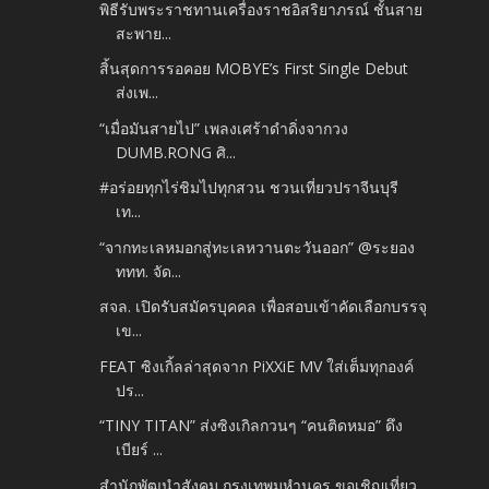
พิธีรับพระราชทานเครื่องราชอิสริยาภรณ์ ชั้นสาย
สะพาย...
สิ้นสุดการรอคอย MOBYE’s First Single Debut
ส่งเพ...
“เมื่อมันสายไป” เพลงเศร้าดำดิ่งจากวง
DUMB.RONG ศิ...
#อร่อยทุกไร่ชิมไปทุกสวน ชวนเที่ยวปราจีนบุรี
เท...
“จากทะเลหมอกสู่ทะเลหวานตะวันออก” @ระยอง
ททท. จัด...
สจล. เปิดรับสมัครบุคคล เพื่อสอบเข้าคัดเลือกบรรจุ
เข...
FEAT ซิงเกิ้ลล่าสุดจาก PiXXiE MV ใส่เต็มทุกองค์
ปร...
“TINY TITAN” ส่งซิงเกิลกวนๆ “คนติดหมอ” ดึง
เบียร์ ...
สำนักพัฒนำสังคม กรุงเทพมหำนคร ขอเชิญเที่ยว