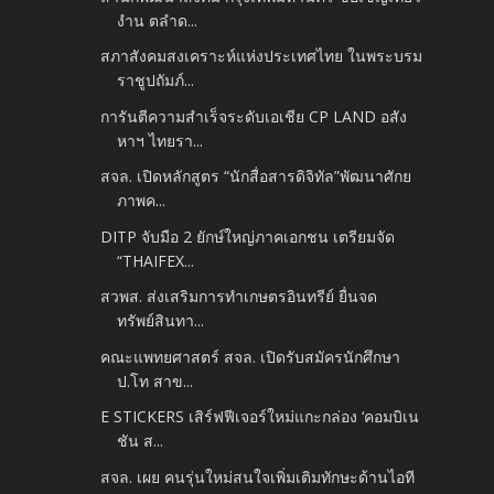
งำน ตลำด...
สภาสังคมสงเคราะห์แห่งประเทศไทย ในพระบรม
ราชูปถัมภ์...
การันตีความสำเร็จระดับเอเชีย CP LAND อสัง
หาฯ ไทยรา...
สจล. เปิดหลักสูตร “นักสื่อสารดิจิทัล”พัฒนาศักย
ภาพค...
DITP จับมือ 2 ยักษ์ใหญ่ภาคเอกชน เตรียมจัด
“THAIFEX...
สวพส. ส่งเสริมการทำเกษตรอินทรีย์ ยื่นจด
ทรัพย์สินทา...
คณะแพทยศาสตร์ สจล. เปิดรับสมัครนักศึกษา
ป.โท สาข...
E STICKERS เสิร์ฟฟีเจอร์ใหม่แกะกล่อง ‘คอมบิเน
ชัน ส...
สจล. เผย คนรุ่นใหม่สนใจเพิ่มเติมทักษะด้านไอที