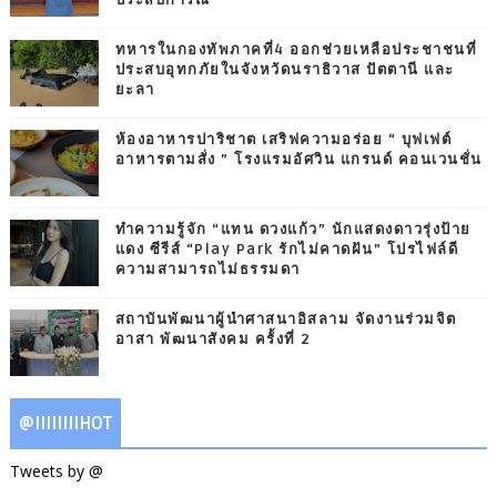
ทหารในกองทัพภาคที่4 ออกช่วยเหลือประชาชนที่
ประสบอุทกภัยในจังหวัดนราธิวาส ปัตตานี และ
ยะลา
ห้องอาหารปาริชาต เสริฟความอร่อย “ บุฟเฟต์
อาหารตามสั่ง ” โรงแรมอัศวิน แกรนด์ คอนเวนชั่น
ทำความรู้จัก “แทน ดวงแก้ว” นักแสดงดาวรุ่งป้าย
แดง ซีรีส์ “Play Park รักไม่คาดฝัน” โปรไฟล์ดี
ความสามารถไม่ธรรมดา
สถาบันพัฒนาผู้นำศาสนาอิสลาม จัดงานร่วมจิต
อาสา พัฒนาสังคม ครั้งที่ 2
@IIIIIIIIHOT
Tweets by @