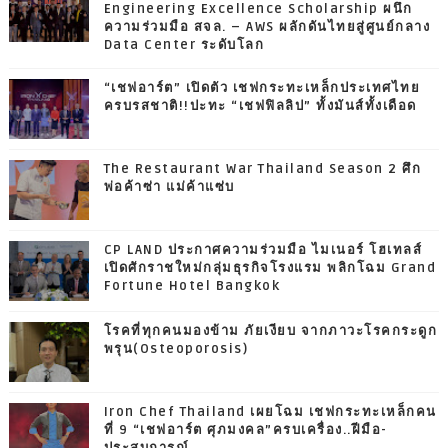
Engineering Excellence Scholarship ผนึก
ความร่วมมือ สจล. – AWS ผลักดันไทยสู่ศูนย์กลาง
Data Center ระดับโลก
“เชฟอาร์ต” เปิดตัว เชฟกระทะเหล็กประเทศไทย
ครบรสชาติ!!ปะทะ “เชฟฟิลลิป” ทั้งมันส์ทั้งเดือด
The Restaurant War Thailand Season 2 ศึก
พ่อค้าซ่า แม่ค้าแซ่บ
CP LAND ประกาศความร่วมมือ ไมเนอร์ โฮเทลส์
เปิดศักราชใหม่กลุ่มธุรกิจโรงแรม พลิกโฉม Grand
Fortune Hotel Bangkok
โรคที่ทุกคนมองข้าม ภัยเงียบ จากภาวะโรคกระดูก
พรุน(Osteoporosis)
Iron Chef Thailand เผยโฉม เชฟกระทะเหล็กคน
ที่ 9 “เชฟอาร์ต ศุภมงคล”ครบเครื่อง..ฝีมือ-
ประสบการณ์