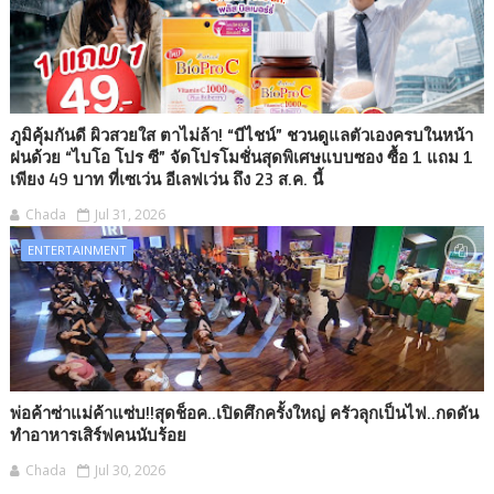
ภูมิคุ้มกันดี ผิวสวยใส ตาไม่ล้า! “บีไชน์” ชวนดูแลตัวเองครบในหน้า
ฝนด้วย “ไบโอ โปร ซี” จัดโปรโมชั่นสุดพิเศษแบบซอง ซื้อ 1 แถม 1
เพียง 49 บาท ที่เซเว่น อีเลฟเว่น ถึง 23 ส.ค. นี้
Chada
Jul 31, 2026
ENTERTAINMENT
พ่อค้าซ่าแม่ค้าแซ่บ!!สุดช็อค..เปิดศึกครั้งใหญ่ ครัวลุกเป็นไฟ..กดดัน
ทำอาหารเสิร์ฟคนนับร้อย
Chada
Jul 30, 2026