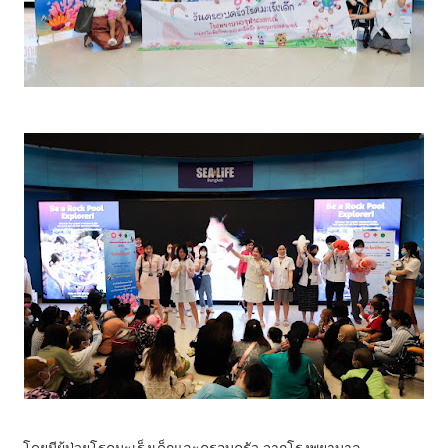
โดยมีผู้ป่วยโรคมะเร็งเด็กและครอบครัว จากโรงพยาบาล