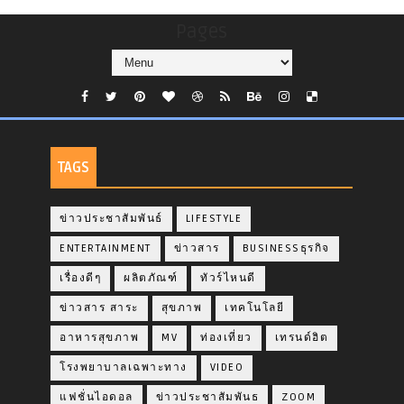
Pages
TAGS
ข่าวประชาสัมพันธ์
LIFESTYLE
ENTERTAINMENT
ข่าวสาร
BUSINESSธุรกิจ
เรื่องดีๆ
ผลิตภัณฑ์
ทัวร์ไหนดี
ข่าวสาร สาระ
สุขภาพ
เทคโนโลยี
อาหารสุขภาพ
MV
ท่องเที่ยว
เทรนด์ฮิต
โรงพยาบาลเฉพาะทาง
VIDEO
แฟชั่นไอดอล
ข่าวประชาสัมพันธ
ZOOM