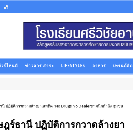
ัวร์ไหนดี
ข่าวสาร สาระ
LIFESTYLES
อาหาร
เทรนด์ฮิต
านี ปฏิบัติการกวาดล้างยาเสพติด "No Drugs No Dealers" ผนึกกำลัง ชุมชน
ษฎร์ธานี ปฏิบัติการกวาดล้างยา