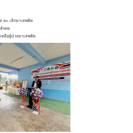
ลด ละ เลิกยาเสพติด
ะสังคม
ลือผู้ป่วยยาเสพติด