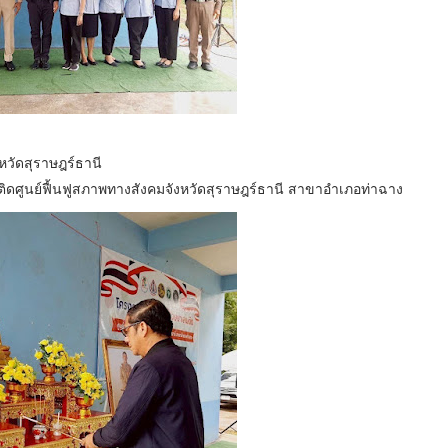
หวัดสุราษฎร์ธานี
พติดศูนย์ฟื้นฟูสภาพทางสังคมจังหวัดสุราษฎร์ธานี สาขาอำเภอท่าฉาง