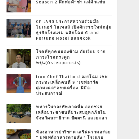
Season 2 ศึกพ่อค้าซ่า แม่ค้าแซ่บ
CP LAND ประกาศความร่วมมือ
ไมเนอร์ โฮเทลส์ เปิดศักราชใหม่กลุ่ม
ธุรกิจโรงแรม พลิกโฉม Grand
Fortune Hotel Bangkok
โรคที่ทุกคนมองข้าม ภัยเงียบ จาก
ภาวะโรคกระดูก
พรุน(Osteoporosis)
Iron Chef Thailand เผยโฉม เชฟ
กระทะเหล็กคนที่ 9 “เชฟอาร์ต
ศุภมงคล”ครบเครื่อง..ฝีมือ-
ประสบการณ์
ทหารในกองทัพภาคที่4 ออกช่วย
เหลือประชาชนที่ประสบอุทกภัยใน
จังหวัดนราธิวาส ปัตตานี และยะลา
ห้องอาหารปาริชาต เสริฟความอร่อย
“ บุฟเฟต์อาหารตามสั่ง ” โรงแรม