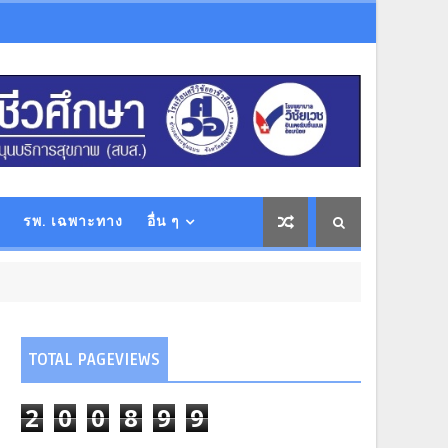
รพ. เฉพาะทาง
อื่น ๆ
TOTAL PAGEVIEWS
2
0
0
8
9
9