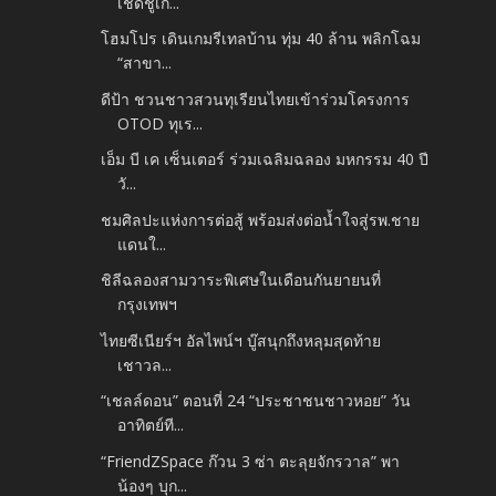
เชิดชูเก...
โฮมโปร เดินเกมรีเทลบ้าน ทุ่ม 40 ล้าน พลิกโฉม
“สาขา...
ดีป้า ชวนชาวสวนทุเรียนไทยเข้าร่วมโครงการ
OTOD ทุเร...
เอ็ม บี เค เซ็นเตอร์ ร่วมเฉลิมฉลอง มหกรรม 40 ปี
วั...
ชมศิลปะแห่งการต่อสู้ พร้อมส่งต่อน้ำใจสู่รพ.ชาย
แดนใ...
ชิลีฉลองสามวาระพิเศษในเดือนกันยายนที่
กรุงเทพฯ
ไทยซีเนียร์ฯ อัลไพน์ฯ บู๊สนุกถึงหลุมสุดท้าย
เชาวล...
“เชลล์ดอน” ตอนที่ 24 “ประชาชนชาวหอย” วัน
อาทิตย์ที...
“FriendZSpace ก๊วน 3 ซ่า ตะลุยจักรวาล” พา
น้องๆ บุก...