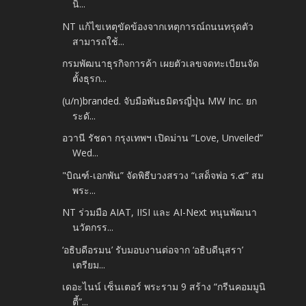
นิ...
NT แก้ไขเหตุขัดข้องจากเหตุการณ์ถนนทรุดตัว
สามารถใช้...
กรมพัฒนาธุรกิจการค้า เผยตัวเลขจดทะเบียนจัด
ตั้งธุรก...
(u/n)branded. จับมือพันธมิตรญี่ปุ่น MW Inc. ยก
ระดั...
อวานี รัชดา กรุงเทพฯ เปิดม่าน “Love, Unveiled”
Wed...
"บิณฑ์-เอกพัน” จัดพิธีบวงสรวง “เสด็จพ่อ ร.๕” สม
พระ...
NT ร่วมมือ AIAT, IISI และ AI-Next หนุนพัฒนา
นวัตกรร...
‘อธิบดีอรมน’ รับมอบงานต่อจาก ‘อธิบดีนุสรา’
เตรียม...
เดอะไนน์ เซ็นเตอร์ พระราม 9 สร้าง “กรีนคอมมูนิ
ตี้”...