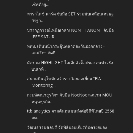
เช็คที่อยู...
พาราไดซ์ พาร์ค จับมือ SET ร่วมขับเคลื่อนเศรษฐ
กิจฐา...
ปรากฏการณ์เหนือเวลา! NONT TANONT จับมือ
JEFF SATUR...
ททท. เดินหน้ากระตุ้นตลาดตะวันออกกลาง–
แอฟริกา จัดกิ...
มัดรวม HIGHLIGHT ไอเดียตัวท็อปของคนทำจริง
บนเวที ...
สนามบินสุโขทัยคว้ารางวัลยอดเยี่ยม “EIA
Monitoring ...
กรมพัฒนาธุรกิจฯ จับมือ NocNoc ลงนาม MOU
หนุนธุรกิจ...
ttb analytics คาดต้นทุนขนส่งต่อจีดีพีไทยปี 2568
ลด...
วัฒนธรรมชลบุรี จัดพิธีมอบเกียรติบัตรยกย่อง