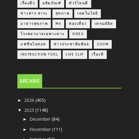
เรื่องดีๆ
ผลิตภัณฑ์
ทัวร์ไหนดี
ข่าวสาร สาระ
สุขภาพ
เทคโนโลยี
อาหารสุขภาพ
MV
ท่องเที่ยว
เทรนด์ฮิต
โรงพยาบาลเฉพาะทาง
VIDEO
แฟชั่นไอดอล
ข่าวประชาสัมพันธ
ZOOM
INSTRUCTION TOOL
LIVE CLIP
เรื่องดี
ARCHIVE
2026
(405)
►
2025
(1148)
▼
December
(84)
►
November
(111)
►