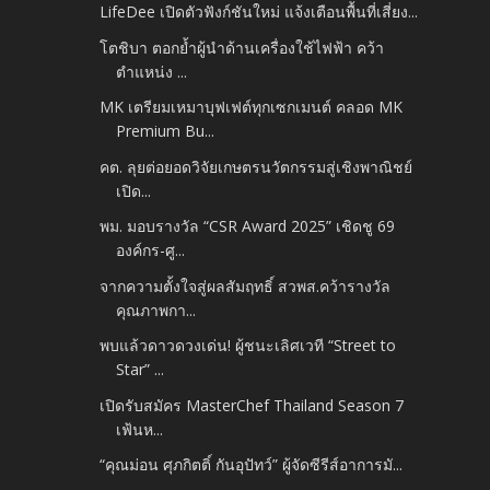
LifeDee เปิดตัวฟังก์ชันใหม่ แจ้งเตือนพื้นที่เสี่ยง...
โตชิบา ตอกย้ำผู้นำด้านเครื่องใช้ไฟฟ้า คว้า
ตำแหน่ง ...
MK เตรียมเหมาบุฟเฟต์ทุกเซกเมนต์ คลอด MK
Premium Bu...
คต. ลุยต่อยอดวิจัยเกษตรนวัตกรรมสู่เชิงพาณิชย์
เปิด...
พม. มอบรางวัล “CSR Award 2025” เชิดชู 69
องค์กร-ศู...
จากความตั้งใจสู่ผลสัมฤทธิ์ สวพส.คว้ารางวัล
คุณภาพกา...
พบแล้วดาวดวงเด่น! ผู้ชนะเลิศเวที “Street to
Star” ...
เปิดรับสมัคร MasterChef Thailand Season 7
เฟ้นห...
“คุณม่อน ศุภกิตติ์ กันอุปัทว์” ผู้จัดซีรีส์อาการมั...