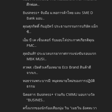
ศึกพ่อค...
Business+ จับมือ ม.หอการค้าไทย และ SME D
Bank มอบ...
คุณศุภกิตติ์ กันอุปัทว์ ประธานกรรมการบริษัท แม็ก
ซิ...
เอ็ม บี เค เซ็นเตอร์ รับมอบโล่ประกาศเกียรติคุณ
PMC...
สุดมันส์!! ประมวลบรรยากาศการแข่งขันรอบแรก
MBK MUSI...
สวพส. เปิดตัวเครื่องหมาย Eco Brand สินค้าดี
จากเก...
หอธรรมพระบารมี: หมุดหมายใหม่ของการปฏิบัติ
ธรรม
นิตยสาร Business+ ร่วมกับ CMMU มอบรางวัล
“BUSINES...
ครั้งแรกของนักร้องเสียงนุ่ม วิน “เมธวิน อังคทะวา