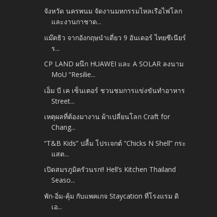
จังหวัด นครพนม จัดงานมหกรรมไหลเรือไฟโลก
และงานกาชาด...
แม๊ตธิว จากอังกฤษนำเดี่ยว 9 อันเดอร์ ไทยซีเนียร์
ร...
CP LAND ผนึก HUAWEI และ A SOLAR ลงนาม
MoU “Resilie...
เอ็ม บี เค เซ็นเตอร์ ชวนชมการแข่งขันทำอาหาร
Street...
เหตุผลที่ต้องมางาน ผ้าเปลี่ยนโลก Craft for
Chang...
​“T&B Kids” ปลื้ม โปรเจกต์ “Chicks N Shell” กระ
แสต...
เปิดสมรภูมิครัวนรก!! Hell’s Kitchen Thailand
Seaso...
พัก-อิ่ม-คุ้ม กับแพคเกจ Staycation ที่โรงแรม ดิ
เอ...