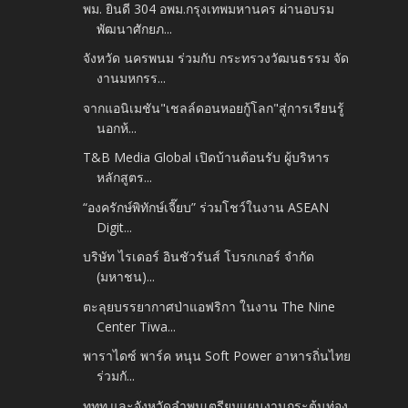
พม. ยินดี 304 อพม.กรุงเทพมหานคร ผ่านอบรม
พัฒนาศักยภ...
จังหวัด นครพนม ร่วมกับ กระทรวงวัฒนธรรม จัด
งานมหกรร...
จากแอนิเมชัน"เชลล์ดอนหอยกู้โลก"สู่การเรียนรู้
นอกห้...
T&B Media Global เปิดบ้านต้อนรับ ผู้บริหาร
หลักสูตร...
“องครักษ์พิทักษ์เจี๊ยบ” ร่วมโชว์ในงาน ASEAN
Digit...
บริษัท ไรเดอร์ อินชัวรันส์ โบรกเกอร์ จำกัด
(มหาชน)...
ตะลุยบรรยากาศป่าแอฟริกา ในงาน The Nine
Center Tiwa...
พาราไดซ์ พาร์ค หนุน Soft Power อาหารถิ่นไทย
ร่วมกั...
ททท.และจังหวัดลำพูนเตรียมแผนงานกระตุ้นท่อง