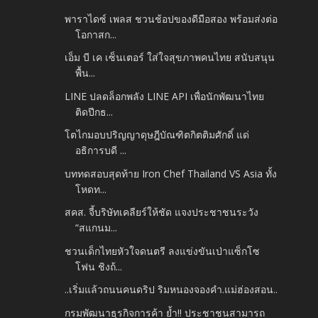
พาราไดซ์ เพลส ชวนช้อปของดีมือสอง พร้อมส่งต่อ
โอกาสก...
เอ็ม บี เค เซ็นเตอร์ ใส่ใจสุขภาพคนไทย สนับสนุน
พื้น...
LINE ปลดล็อกพลัง LINE API เพื่อนักพัฒนาไทย
ติดปีกธ...
โตไกมอบปริญญาดุษฎีบัณฑิตกิตติมศักดิ์ แด่
อธิการบดี ...
บททดสอบสุดท้าย Iron Chef Thailand VS Asia ทั้ง
โหดท...
สคส. จี้บริษัทเคลียร์ให้ชัด แจงประชาชนระวัง
“สแกนม...
ชวนเด็กไทยหัวใจดนตรี ลงแข่งขันเป่าแซ็กโซ
โฟน ชิงถ้...
..เริ่มแล้วถนนคนดริป ริมหนองจองคำ.แม่ฮ่องสอน..
กรมพัฒนาธุรกิจการค้า ย้ำ!! ประชาชนสามารถ