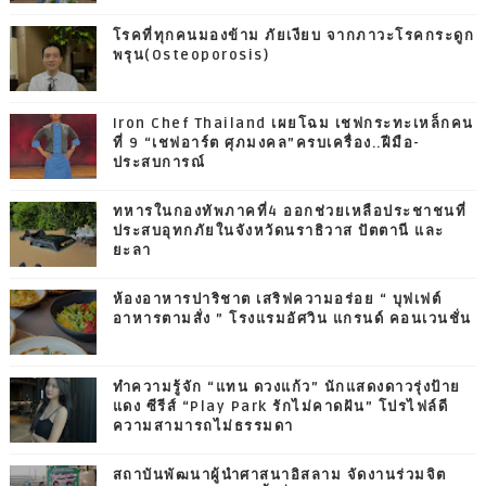
โรคที่ทุกคนมองข้าม ภัยเงียบ จากภาวะโรคกระดูก
พรุน(Osteoporosis)
Iron Chef Thailand เผยโฉม เชฟกระทะเหล็กคน
ที่ 9 “เชฟอาร์ต ศุภมงคล”ครบเครื่อง..ฝีมือ-
ประสบการณ์
ทหารในกองทัพภาคที่4 ออกช่วยเหลือประชาชนที่
ประสบอุทกภัยในจังหวัดนราธิวาส ปัตตานี และ
ยะลา
ห้องอาหารปาริชาต เสริฟความอร่อย “ บุฟเฟต์
อาหารตามสั่ง ” โรงแรมอัศวิน แกรนด์ คอนเวนชั่น
ทำความรู้จัก “แทน ดวงแก้ว” นักแสดงดาวรุ่งป้าย
แดง ซีรีส์ “Play Park รักไม่คาดฝัน” โปรไฟล์ดี
ความสามารถไม่ธรรมดา
สถาบันพัฒนาผู้นำศาสนาอิสลาม จัดงานร่วมจิต