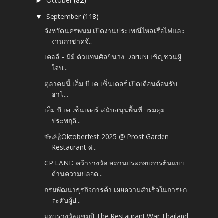
October
(82)
►
September
(118)
▼
จังหวัดนครพนม เปิดงานประเพณีไหลเรือไฟและ
งานกาชาดจั...
เคลลี่ - มีมี่ ตัวแทนศิลปินวง DaruNi เชิญชวนผู้
ใจบ...
ตุลาคมนี้ เอ็ม บี เค เซ็นเตอร์ เปิดเดือนต้อนรับ
ฮาโ...
เอ็ม บี เค เซ็นเตอร์ สนับสนุนพื้นที่ กรมคุม
ประพฤติ...
🍻🎉🍾Oktoberfest 2025 @ Prost Garden
Restaurant ศ...
CP LAND คว้ารางวัล สถานประกอบการต้นแบบ
ด้านความปลอด...
กรมพัฒนาธุรกิจการค้า เผยความสำเร็จในการยก
ระดับผู้ป...
มอบรางวัลแชมป์ The Restaurant War Thailand