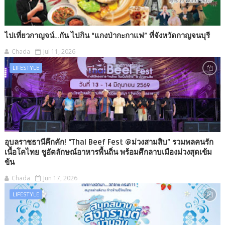
ไปเที่ยวกาญจน์…กัน ไปกิน “แกงป่ากะกาแฟ” ที่จังหวัดกาญจนบุรี
Chada
Jul 11, 2026
LIFESTYLE
อุบลราชธานีคึกคัก! “Thai Beef Fest @ม่วงสามสิบ” รวมพลคนรัก
เนื้อโคไทย ชูอัตลักษณ์อาหารพื้นถิ่น พร้อมศึกลาบเมืองม่วงสุดเข้ม
ข้น
Chada
Jun 17, 2026
LIFESTYLE