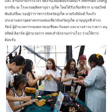
และ สำนักงานกว่างโจว จัดงานเลี้ยงต้อนรับคณะฯ Mermaid Diving
จากจีน ณ โรงแรมดุสิตลากูน่า ภูเก็ต โดยได้รับเกียรติจาก นายสุวิทย์
พันธ์เสงี่ยม รองผู้ว่าราชการจังหวัดภูเก็ต นายรังสิมันต์ กิ่งแก้ว
ประธานสภาอุตสาหกรรมท่องเที่ยวจังหวัดภูเก็ต นายบุญรพี ดำรง
รัตน์ ผู้อำนวยการกองตลาดเอเชียตะวันออก และนางสาวแววดาว อนุ
สถิตย์ ดิอาร์ต ผู้อำนวยการ ททท.สำนักงานกว่างโจว ร่วมให้การ
ต้อนรับ