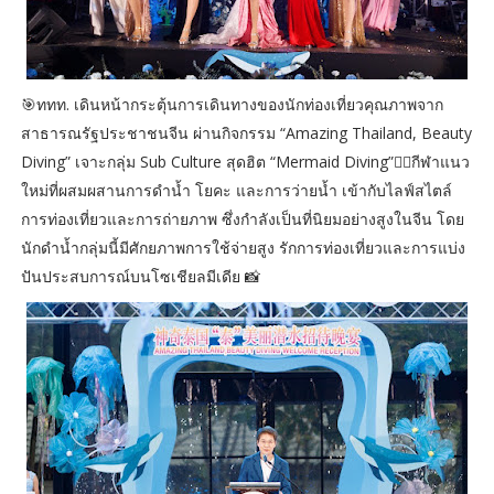
🎯ททท. เดินหน้ากระตุ้นการเดินทางของนักท่องเที่ยวคุณภาพจาก
สาธารณรัฐประชาชนจีน ผ่านกิจกรรม “Amazing Thailand, Beauty
Diving” เจาะกลุ่ม Sub Culture สุดฮิต “Mermaid Diving”🧜‍♂️กีฬาแนว
ใหม่ที่ผสมผสานการดำน้ำ โยคะ และการว่ายน้ำ เข้ากับไลฟ์สไตล์
การท่องเที่ยวและการถ่ายภาพ ซึ่งกำลังเป็นที่นิยมอย่างสูงในจีน โดย
นักดำน้ำกลุ่มนี้มีศักยภาพการใช้จ่ายสูง รักการท่องเที่ยวและการแบ่ง
ปันประสบการณ์บนโซเชียลมีเดีย 📸