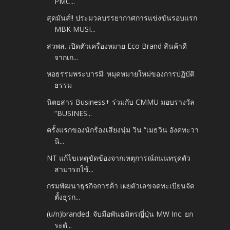
PMC...
สุดมันส์!! ประมวลบรรยากาศการแข่งขันรอบแรก
MBK MUSI...
สวพส. เปิดตัวเครื่องหมาย Eco Brand สินค้าดี
จากเก...
หอธรรมพระบารมี: หมุดหมายใหม่ของการปฏิบัติ
ธรรม
นิตยสาร Business+ ร่วมกับ CMMU มอบรางวัล
“BUSINES...
ครั้งแรกของนักร้องเสียงนุ่ม วิน “เมธวิน อังคทะวา
นิ...
NT แก้ไขเหตุขัดข้องจากเหตุการณ์ถนนทรุดตัว
สามารถใช้...
กรมพัฒนาธุรกิจการค้า เผยตัวเลขจดทะเบียนจัด
ตั้งธุรก...
(u/n)branded. จับมือพันธมิตรญี่ปุ่น MW Inc. ยก
ระดั...