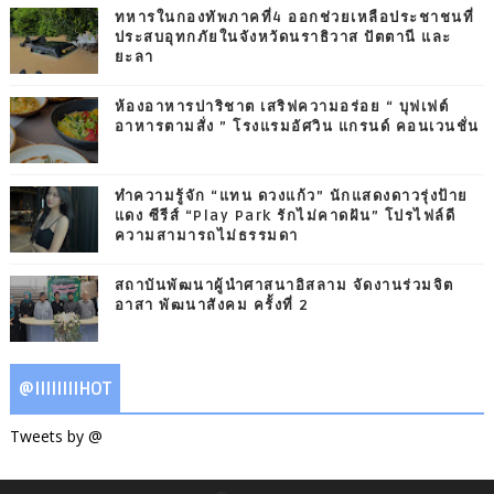
ทหารในกองทัพภาคที่4 ออกช่วยเหลือประชาชนที่
ประสบอุทกภัยในจังหวัดนราธิวาส ปัตตานี และ
ยะลา
ห้องอาหารปาริชาต เสริฟความอร่อย “ บุฟเฟต์
อาหารตามสั่ง ” โรงแรมอัศวิน แกรนด์ คอนเวนชั่น
ทำความรู้จัก “แทน ดวงแก้ว” นักแสดงดาวรุ่งป้าย
แดง ซีรีส์ “Play Park รักไม่คาดฝัน” โปรไฟล์ดี
ความสามารถไม่ธรรมดา
สถาบันพัฒนาผู้นำศาสนาอิสลาม จัดงานร่วมจิต
อาสา พัฒนาสังคม ครั้งที่ 2
@IIIIIIIIHOT
Tweets by @