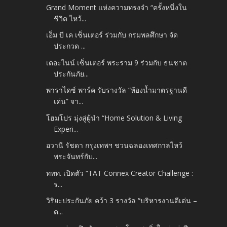
Grand Moment แห่งความทรงจำ “ครั้งหนึ่งใน
ชีวิต ไหว้...
เอ็ม บี เค เซ็นเตอร์ ร่วมกับ กรมพลศึกษา จัด
ประกวด ...
เดอะไนน์ เซ็นเตอร์ พระราม 9 ร่วมกับ ธนชาต
ประกันภัย...
พาราไดซ์ พาร์ค รับรางวัล “ห้องน้ำมาตรฐานดี
เด่น” จา...
โฮมโปร มุ่งสู่ผู้นำ “Home Solution & Living
Experi...
อวานี รัชดา กรุงเทพฯ ชวนฉลองเทศกาลไหว้
พระจันทร์กับ...
ททท. เปิดตัว “TAT Connex Creator Challenge :
ร...
วิริยะประกันภัย คว้า 3 รางวัล “บริหารงานดีเด่น –
ต...