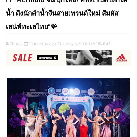
🧜‍♀️"Mermaid จีน บุกไทย! ททท. เปิดโลกใต้
น้ำ ดึงนักดำน้ำจีนสายเทรนด์ใหม่ สัมผัส
เสน่ห์ทะเลไทย"🪸
Chada
11 months ago
Lifestyle,
ข่าวประชาสัมพันธ์,