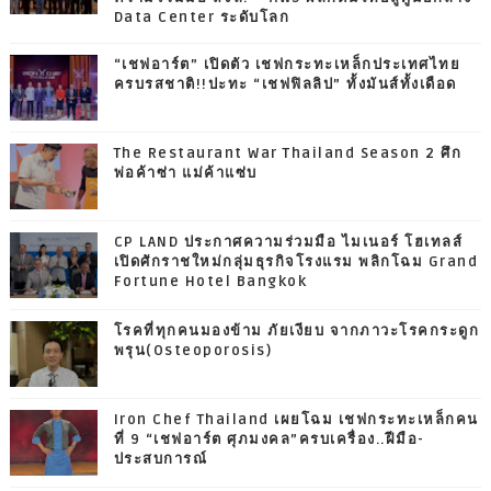
Data Center ระดับโลก
“เชฟอาร์ต” เปิดตัว เชฟกระทะเหล็กประเทศไทย
ครบรสชาติ!!ปะทะ “เชฟฟิลลิป” ทั้งมันส์ทั้งเดือด
The Restaurant War Thailand Season 2 ศึก
พ่อค้าซ่า แม่ค้าแซ่บ
CP LAND ประกาศความร่วมมือ ไมเนอร์ โฮเทลส์
เปิดศักราชใหม่กลุ่มธุรกิจโรงแรม พลิกโฉม Grand
Fortune Hotel Bangkok
โรคที่ทุกคนมองข้าม ภัยเงียบ จากภาวะโรคกระดูก
พรุน(Osteoporosis)
Iron Chef Thailand เผยโฉม เชฟกระทะเหล็กคน
ที่ 9 “เชฟอาร์ต ศุภมงคล”ครบเครื่อง..ฝีมือ-
ประสบการณ์