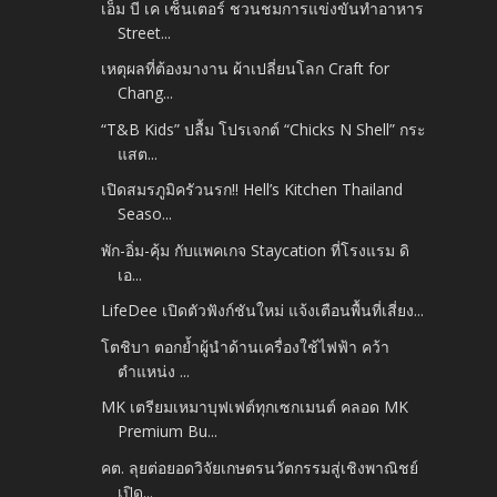
เอ็ม บี เค เซ็นเตอร์ ชวนชมการแข่งขันทำอาหาร
Street...
เหตุผลที่ต้องมางาน ผ้าเปลี่ยนโลก Craft for
Chang...
​“T&B Kids” ปลื้ม โปรเจกต์ “Chicks N Shell” กระ
แสต...
เปิดสมรภูมิครัวนรก!! Hell’s Kitchen Thailand
Seaso...
พัก-อิ่ม-คุ้ม กับแพคเกจ Staycation ที่โรงแรม ดิ
เอ...
LifeDee เปิดตัวฟังก์ชันใหม่ แจ้งเตือนพื้นที่เสี่ยง...
โตชิบา ตอกย้ำผู้นำด้านเครื่องใช้ไฟฟ้า คว้า
ตำแหน่ง ...
MK เตรียมเหมาบุฟเฟต์ทุกเซกเมนต์ คลอด MK
Premium Bu...
คต. ลุยต่อยอดวิจัยเกษตรนวัตกรรมสู่เชิงพาณิชย์
เปิด...