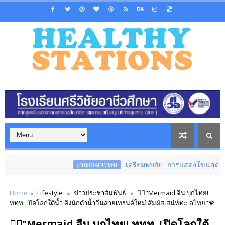
เตรียมพบกับ...การแสดงโขนสุดยิ่งใหญ่แห่งปี เร
ENTERTAINMENT
Home
Lifestyle
ข่าวประชาสัมพันธ์
🧜‍♀️"Mermaid จีน บุกไทย!
ททท. เปิดโลกใต้น้ำ ดึงนักดำน้ำจีนสายเทรนด์ใหม่ สัมผัสเสน่ห์ทะเลไทย"🪸