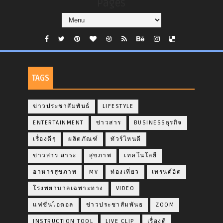
Pages
TAGS
ข่าวประชาสัมพันธ์
LIFESTYLE
ENTERTAINMENT
ข่าวสาร
BUSINESSธุรกิจ
เรื่องดีๆ
ผลิตภัณฑ์
ทัวร์ไหนดี
ข่าวสาร สาระ
สุขภาพ
เทคโนโลยี
อาหารสุขภาพ
MV
ท่องเที่ยว
เทรนด์ฮิต
โรงพยาบาลเฉพาะทาง
VIDEO
แฟชั่นไอดอล
ข่าวประชาสัมพันธ
ZOOM
INSTRUCTION TOOL
LIVE CLIP
เรื่องดี