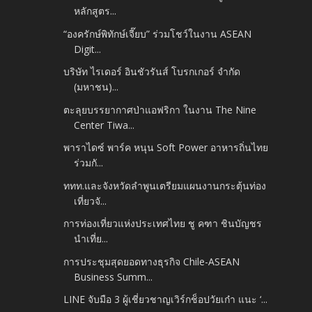
หลักสูตร...
“องครักษ์พิทักษ์เจี๊ยบ” ร่วมโชว์ในงาน ASEAN
Digit...
บริษัท ไรเดอร์ อินชัวรันส์ โบรกเกอร์ จำกัด
(มหาชน)...
ตะลุยบรรยากาศป่าแอฟริกา ในงาน The Nine
Center Tiwa...
พาราไดซ์ พาร์ค หนุน Soft Power อาหารถิ่นไทย
ร่วมกั...
ททท.และจังหวัดลำพูนเตรียมแผนงานกระตุ้นท่อง
เที่ยวจั...
การท่องเที่ยวแห่งประเทศไทย ชู คฑา ชินบัญชร
นำเที่ย...
การประชุมสุดยอดทางธุรกิจ Chile-ASEAN
Business Summ...
LINE จับมือ 3 ผู้เชี่ยวชาญเวิร์กช็อปวัยเก๋า แนะ ‘...