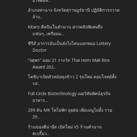
อาทิตย์ท...
อำเภอท่าฉาง จังหวัดสุราษฎร์ธานี ปฏิบัติการกวาด
ล้าง...
Kitaro ศิลปินในตำนาน ฝากคลิปพิเศษถึง
แฟนๆ...เตรียมม...
ซีรีส์ อาการมันเป็นยังไงไหนบอกหมอ Lottery
Doctor
“จตุพร” มอบ 21 รางวัล Thai Hom Mali Rice
Award 202...
โตชิบาเปิดตัวหม้อหุงข้าว 2 รุ่นใหม่ ตอบโจทย์ทั้ง
รส...
Full Circle Biotechnology เผยวิสัยทัศน์ธุรกิจ
อาหาร...
299 ดัน MK โตไม่พัก ลุยต่อ เพิ่มเมนูไม่ยั้ง รวม
29...
ร้านของดีน่าอีส เปิดใหม่ VS ร้านตำนาน
#เปรี้ยว...