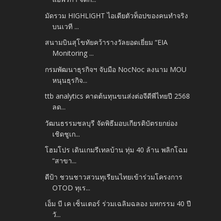
มัดรวม HIGHLIGHT ไอเดียตัวท็อปของคนทำจริง
บนเวที ...
สนามบินสุโขทัยคว้ารางวัลยอดเยี่ยม “EIA
Monitoring ...
กรมพัฒนาธุรกิจฯ จับมือ NocNoc ลงนาม MOU
หนุนธุรกิจ...
ttb analytics คาดต้นทุนขนส่งต่อจีดีพีไทยปี 2568
ลด...
วัฒนธรรมชลบุรี จัดพิธีมอบเกียรติบัตรยกย่อง
เชิดชูเก...
โฮมโปร เดินเกมรีเทลบ้าน ทุ่ม 40 ล้าน พลิกโฉม
“สาขา...
ดีป้า ชวนชาวสวนทุเรียนไทยเข้าร่วมโครงการ
OTOD ทุเร...
เอ็ม บี เค เซ็นเตอร์ ร่วมเฉลิมฉลอง มหกรรม 40 ปี
วั...