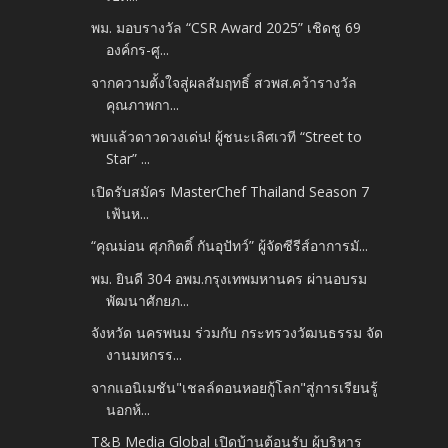
พม. มอบรางวัล “CSR Award 2025” เชิดชู 69
องค์กร-ศู...
จากความตั้งใจสู่ผลสัมฤทธิ์ สวพส.คว้ารางวัล
คุณภาพกา...
พบแล้วดาวดวงเด่น! ผู้ชนะเลิศเวที “Street to
Star” ...
เปิดรับสมัคร MasterChef Thailand Season 7
เฟ้นห...
“คุณม่อน ศุภกิตติ์ กันอุปัทว์” ผู้จัดซีรีส์อาการมั...
พม. ยินดี 304 อพม.กรุงเทพมหานคร ผ่านอบรม
พัฒนาศักยภ...
จังหวัด นครพนม ร่วมกับ กระทรวงวัฒนธรรม จัด
งานมหกรร...
จากแอนิเมชัน"เชลล์ดอนหอยกู้โลก"สู่การเรียนรู้
นอกห้...
T&B Media Global เปิดบ้านต้อนรับ ผู้บริหาร