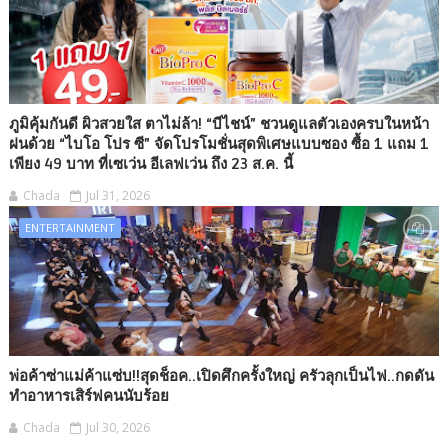
ภูมิคุ้มกันดี ผิวสวยใส ตาไม่ล้า! “บีไชน์” ชวนดูแลตัวเองครบในหน้า
ฝนด้วย “ไบโอ โปร ซี” จัดโปรโมชั่นสุดพิเศษแบบซอง ซื้อ 1 แถม 1
เพียง 49 บาท ที่เซเว่น อีเลฟเว่น ถึง 23 ส.ค. นี้
Chada
Jul 31, 2026
ENTERTAINMENT
พ่อค้าซ่าแม่ค้าแซ่บ!!สุดช็อค..เปิดศึกครั้งใหญ่ ครัวลุกเป็นไฟ..กดดัน
ทำอาหารเสิร์ฟคนนับร้อย
Chada
Jul 30, 2026