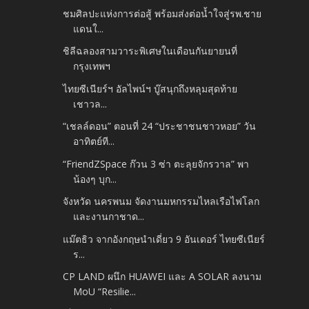
ชมศิลปะแห่งการต่อสู้ พร้อมส่งต่อน้ำใจสู่รพ.ชาย
แดนใ...
ชิลีฉลองสามวาระพิเศษในเดือนกันยายนที่
กรุงเทพฯ
ไทยซีเนียร์ฯ อัลไพน์ฯ บู๊สนุกถึงหลุมสุดท้าย
เชาวล...
“เชลล์ดอน” ตอนที่ 24 “ประชาชนชาวหอย” วัน
อาทิตย์ที...
“FriendZSpace ก๊วน 3 ซ่า ตะลุยจักรวาล” พา
น้องๆ บุก...
จังหวัด นครพนม จัดงานมหกรรมไหลเรือไฟโลก
และงานกาชาด...
แม๊ตธิว จากอังกฤษนำเดี่ยว 9 อันเดอร์ ไทยซีเนียร์
ร...
CP LAND ผนึก HUAWEI และ A SOLAR ลงนาม
MoU “Resilie...