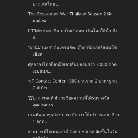
ประเทศไทย ...
The Restaurant War Thailand Season 2 ศึก
พ่อค้าซ่า ...
🧜‍♀️"Mermaid จีน บุกไทย! ททท. เปิดโลกใต้น้ำ ดึง
นั...
“มานีมานะฯ” อินเทรนฮิต...ตุ๊กตาฟิกเกอร์สนั่นโซ
เชียล
ศุลกากรไทยยึดหมึกเอปสันปลอมกว่า 7,000 ขวด
เอปสันภ...
NT Contact Center 1888 ผ่านรวด 2 มาตรฐาน
Call Cent...
🏆ประกาศแล้ว! รายชื่อผลงานที่ได้รับรางวัล
อุตสาหกรร...
กรมพัฒนาธุรกิจฯ ยกระดับการให้บริการแบบ 2 in
1 จดท...
งานบารมีโอเพนเฮาส์ Open House จัดขึ้นในวัน