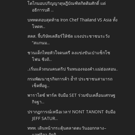
โตไกมอบปริญญาดุษฎีบัณฑิตกิตติมศักดิ์ แด่
อธิการบดี ...
บททดสอบสุดท้าย Iron Chef Thailand VS Asia ทั้ง
โหดท...
สคส. จี้บริษัทเคลียร์ให้ชัด แจงประชาชนระวัง
“สแกนม...
ชวนเด็กไทยหัวใจดนตรี ลงแข่งขันเป่าแซ็กโซ
โฟน ชิงถ้...
..เริ่มแล้วถนนคนดริป ริมหนองจองคำ.แม่ฮ่องสอน..
กรมพัฒนาธุรกิจการค้า ย้ำ!! ประชาชนสามารถ
เช็คที่อยู...
พาราไดซ์ พาร์ค จับมือ SET ร่วมขับเคลื่อนเศรษฐ
กิจฐา...
ปรากฏการณ์เหนือเวลา! NONT TANONT จับมือ
JEFF SATUR...
ททท. เดินหน้ากระตุ้นตลาดตะวันออกกลาง–
แอฟริกา จัดกิ...