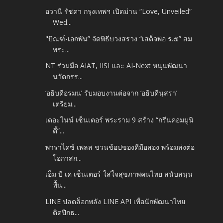
อวานี รัชดา กรุงเทพฯ เปิดม่าน “Love, Unveiled”
Wed...
"บิณฑ์-เอกพัน” จัดพิธีบวงสรวง “เสด็จพ่อ ร.๕” สม
พระ...
NT ร่วมมือ AIAT, IISI และ AI-Next หนุนพัฒนา
นวัตกรร...
‘อธิบดีอรมน’ รับมอบงานต่อจาก ‘อธิบดีนุสรา’
เตรียม...
เดอะไนน์ เซ็นเตอร์ พระราม 9 สร้าง “กรีนคอมมูนิ
ตี้”...
พาราไดซ์ เพลส ชวนช้อปของดีมือสอง พร้อมส่งต่อ
โอกาสก...
เอ็ม บี เค เซ็นเตอร์ ใส่ใจสุขภาพคนไทย สนับสนุน
พื้น...
LINE ปลดล็อกพลัง LINE API เพื่อนักพัฒนาไทย
ติดปีกธ...