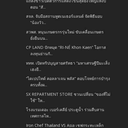
แถลงข่าวเปิดตัวการแสดงโขนสุดยิ่งใหญ่แห่งปี
ตอน “สั...
สจล. จับมือสถานทูตเนเธอร์แลนด์ จัดพิธีมอบ
“น้องวัว...
สวพส. หนุนเกษตรกรรุ่นใหม่ ขับเคลื่อนเกษตร
ยั่งยืนบน...
CP LAND ปักหมุด “RI-NÉ Khon Kaen” โอกาส
ลงทุนย่านกั...
ททท. เปิดทริปบุญสายศรัทธา “มหาเศรษฐีปีมะเส็ง
เฮงยื...
“ไดเปปไทด์ คอลลาเจน พลัส” ตอบโจทย์การบำรุง
ครบทั้งผ...
SX REPARTMENT STORE ชวนเปลี่ยน “ของที่ไม่
ใช้” ให...
โรงแรมเดอะ เบอร์เคลีย์ ประตูน้ำ ร่วมสืบสาน
เทศกาลไห...
Iron Chef Thailand VS Asia เชฟกระทะเหล็ก