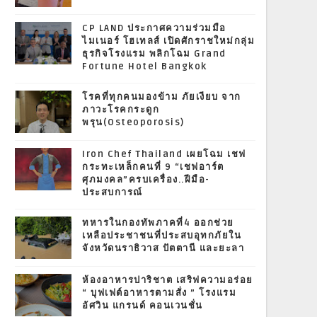
CP LAND ประกาศความร่วมมือ
ไมเนอร์ โฮเทลส์ เปิดศักราชใหม่กลุ่ม
ธุรกิจโรงแรม พลิกโฉม Grand
Fortune Hotel Bangkok
โรคที่ทุกคนมองข้าม ภัยเงียบ จาก
ภาวะโรคกระดูก
พรุน(Osteoporosis)
Iron Chef Thailand เผยโฉม เชฟ
กระทะเหล็กคนที่ 9 “เชฟอาร์ต
ศุภมงคล”ครบเครื่อง..ฝีมือ-
ประสบการณ์
ทหารในกองทัพภาคที่4 ออกช่วย
เหลือประชาชนที่ประสบอุทกภัยใน
จังหวัดนราธิวาส ปัตตานี และยะลา
ห้องอาหารปาริชาต เสริฟความอร่อย
“ บุฟเฟต์อาหารตามสั่ง ” โรงแรม
อัศวิน แกรนด์ คอนเวนชั่น