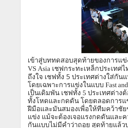
เข้าสู่บททดสอบสุดท้ายขอ
ง
การแข่
VS Asia
เชฟกระทะเหล็กประเทศไท
ถึงใจ เชฟทั้ง 5 ประเทศต่างใส่กัน
โดยเฉพาะการแข่ง
ในแบบ
Fast
and
เป็นเดิมพัน
เชฟ
ทั้ง 5 ประเทศต่าง
ทั้งโหดและกดดัน
โดยตลอด
การ
แ
ฝีมือและมันสมอง
เพื่อให้ทีม
คว้าชัย
แข่ง
แม้จะต้องเจอแรงกดดันและค
กันแบบไม่มีคำว่าถอย
สุดท้ายแล้ว