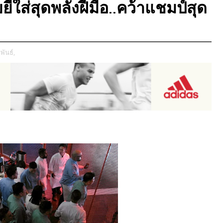
ี้ใส่สุดพลังฝีมือ..คว้าแชมป์สุด
พันธ์,