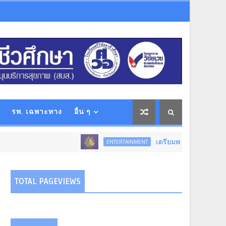
รพ. เฉพาะทาง
อื่น ๆ
เตรียมพบกับ...การแสดงโขนสุดยิ่งใหญ
ENTERTAINMENT
TOTAL PAGEVIEWS