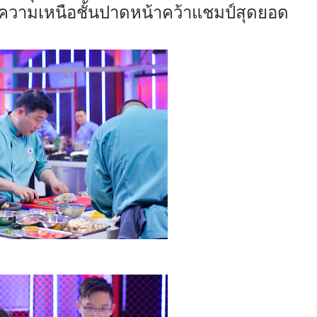
์ความเหน
ือ
ชั้นปาดหน้าคว้าแชมป์
สุดยอด