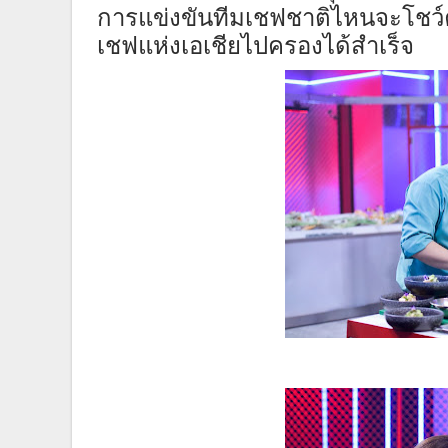
ทีมเชฟชาติไหนจะโชว
การแข่งขัน
เชฟแห่งเอเชีย
ไปครอง
ได้สำเร็จ