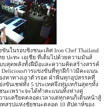
งขันในรอบชิงชนะเลิศ
Iron Chef Thailand
ที่เต็มไปด้วยความมัน
ส์
ย ปะทะ เอเชีย
แบบสุดพลังทั้งฝีมือและความคิดสร้างสรรค์
Delicious
การแข่งขันที่ทุกฝีก้าวมีคะแนน
ต้องหาทาง
เอาตัว
รอด
ฝ่าฟันทุกอุปสรรคที่
ข่งขันเชฟทั้ง 5 ประเทศจึงทุ่มเทกันสุด
ๆ
ทั้ง
ชนะเพราะจะได้ทำคะแนนทิ้งห่างคู่
วามเครียดตลอดเวลา
แต่
ทุกคนก็เดินหน้าสู้
บทสรุปแห่งชัยชนะตลอด 10
สัปดาห์
ของ