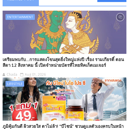
ENTERTAINMENT
เตรียมพบกับ...การแสดงโขนสุดยิ่งใหญ่แห่งปี เรื่อง รามเกียรติ์ ตอน
สีดา 12 สิงหาคม นี้ เปิดจำหน่ายบัตรที่ไทยทิคเก็ตเมเจอร์
Chada
Aug 01, 2026
LIFESTYLE
ภูมิคุ้มกันดี ผิวสวยใส ตาไม่ล้า! “บีไชน์” ชวนดูแลตัวเองครบในหน้า