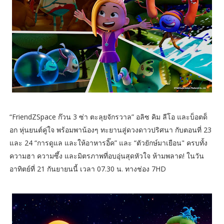
“FriendZSpace ก๊วน 3 ซ่า ตะลุยจักรวาล” อลิซ คิม ลีโอ และบ็อตด็
อก หุ่นยนต์คู่ใจ พร้อมพาน้องๆ ทะยานสู่ดวงดาวปริศนา กับตอนที่ 23
และ 24 “การดูแล และให้อาหารอิ๊ค” และ “ตัวยักษ์มาเยือน" ครบทั้ง
ความฮา ความซึ้ง และมิตรภาพที่อบอุ่นสุดหัวใจ ห้ามพลาด! ในวัน
อาทิตย์ที่ 21 กันยายนนี้ เวลา 07.30 น. ทางช่อง 7HD