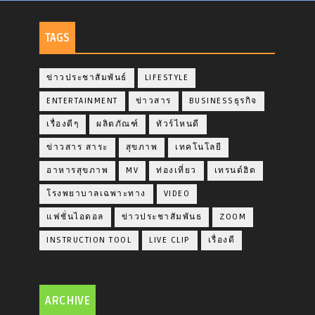
TAGS
ข่าวประชาสัมพันธ์
LIFESTYLE
ENTERTAINMENT
ข่าวสาร
BUSINESSธุรกิจ
เรื่องดีๆ
ผลิตภัณฑ์
ทัวร์ไหนดี
ข่าวสาร สาระ
สุขภาพ
เทคโนโลยี
อาหารสุขภาพ
MV
ท่องเที่ยว
เทรนด์ฮิต
โรงพยาบาลเฉพาะทาง
VIDEO
แฟชั่นไอดอล
ข่าวประชาสัมพันธ
ZOOM
INSTRUCTION TOOL
LIVE CLIP
เรื่องดี
ARCHIVE