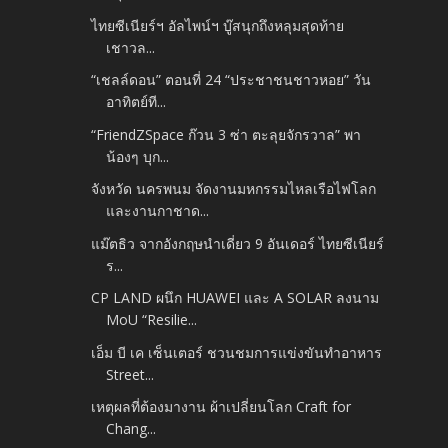
ไทยซีเนียร์ฯ อัลไพน์ฯ บู๊สนุกถึงหลุมสุดท้าย
เชาวล...
“เชลล์ดอน” ตอนที่ 24 “ประชาชนชาวหอย” วัน
อาทิตย์ที...
“FriendZSpace ก๊วน 3 ซ่า ตะลุยจักรวาล” พา
น้องๆ บุก...
จังหวัด นครพนม จัดงานมหกรรมไหลเรือไฟโลก
และงานกาชาด...
แม๊ตธิว จากอังกฤษนำเดี่ยว 9 อันเดอร์ ไทยซีเนียร์
ร...
CP LAND ผนึก HUAWEI และ A SOLAR ลงนาม
MoU “Resilie...
เอ็ม บี เค เซ็นเตอร์ ชวนชมการแข่งขันทำอาหาร
Street...
เหตุผลที่ต้องมางาน ผ้าเปลี่ยนโลก Craft for
Chang...