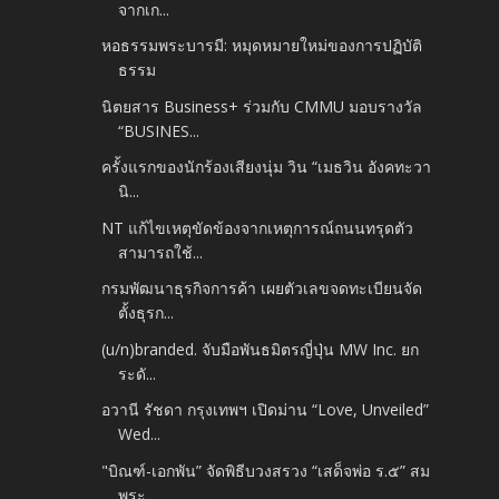
จากเก...
หอธรรมพระบารมี: หมุดหมายใหม่ของการปฏิบัติ
ธรรม
นิตยสาร Business+ ร่วมกับ CMMU มอบรางวัล
“BUSINES...
ครั้งแรกของนักร้องเสียงนุ่ม วิน “เมธวิน อังคทะวา
นิ...
NT แก้ไขเหตุขัดข้องจากเหตุการณ์ถนนทรุดตัว
สามารถใช้...
กรมพัฒนาธุรกิจการค้า เผยตัวเลขจดทะเบียนจัด
ตั้งธุรก...
(u/n)branded. จับมือพันธมิตรญี่ปุ่น MW Inc. ยก
ระดั...
อวานี รัชดา กรุงเทพฯ เปิดม่าน “Love, Unveiled”
Wed...
"บิณฑ์-เอกพัน” จัดพิธีบวงสรวง “เสด็จพ่อ ร.๕” สม
พระ...