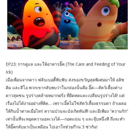
EP23: การดูแล และให้อาหารอิ๊ค (The Care and Feeding of Your
Ick)
เมื่อเพื่อนจากดาว ฟลิบเบอตี้ฟับฟับ ส่งของขวัญสุดพิเศษมาให้ อลิซ
คิม และลีโอ พวกเขากลับพบว่าในกล่องนั้นคือ อิ๊ค—สัตว์เลี้ยงต่าง
ดาวสุดซน รูปร่างคล้ายหมากฝรั่ง ที่ยืดหดและเปลี่ยนรูปร่างได้! แต่
เรื่องไม่ได้ง่ายอย่างที่คิด… เพราะอิ๊คไม่ใช่สัตว์เลี้ยงธรรมดา ถ้าเผลอ
ให้กินน้ำตาลเมื่อไหร่ ความป่วนจะบังเกิดทันที! และมีเพียง “ความรัก”
เท่านั้นที่จะหยุดความอลเวงได้—กอดแน่น ๆ และจุ๊บหนึ่งที ถึงจะทำ
ให้อิ๊คกลับมาเป็นเหมือน ไปเอาใจช่วยก๊วน 3 ซ่ากัน!