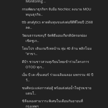
Monitoring ...
กรมพัฒนาธุรกิจฯ จับมือ NocNoc ลงนาม MOU
หนุนธุรกิจ...
ttb analytics คาดต้นทุนขนส่งต่อจีดีพีไทยปี 2568
ลด...
วัฒนธรรมชลบุรี จัดพิธีมอบเกียรติบัตรยกย่อง
เชิดชูเก...
โฮมโปร เดินเกมรีเทลบ้าน ทุ่ม 40 ล้าน พลิกโฉม
“สาขา...
ดีป้า ชวนชาวสวนทุเรียนไทยเข้าร่วมโครงการ
OTOD ทุเร...
เอ็ม บี เค เซ็นเตอร์ ร่วมเฉลิมฉลอง มหกรรม 40 ปี
วั...
ชมศิลปะแห่งการต่อสู้ พร้อมส่งต่อน้ำใจสู่รพ.ชาย
แดนใ...
ชิลีฉลองสามวาระพิเศษในเดือนกันยายนที่
กรุงเทพฯ