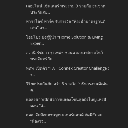
เดอะไนน์ เซ็นเตอร์ พระราม 9 ร่วมกับ ธนชาต
ประกันภัย...
พาราไดซ์ พาร์ค รับรางวัล “ห้องน้ำมาตรฐานดี
เด่น” จา...
โฮมโปร มุ่งสู่ผู้นำ “Home Solution & Living
Experi...
อวานี รัชดา กรุงเทพฯ ชวนฉลองเทศกาลไหว้
พระจันทร์กับ...
ททท. เปิดตัว “TAT Connex Creator Challenge :
ร...
วิริยะประกันภัย คว้า 3 รางวัล “บริหารงานดีเด่น –
ต...
แถลงข่าวเปิดตัวการแสดงโขนสุดยิ่งใหญ่แห่งปี
ตอน “สั...
สจล. จับมือสถานทูตเนเธอร์แลนด์ จัดพิธีมอบ
“น้องวัว...