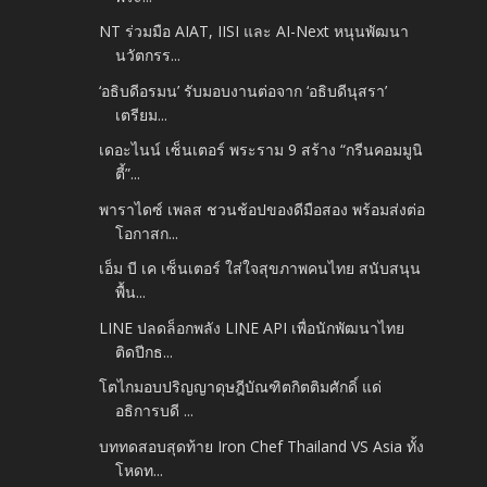
NT ร่วมมือ AIAT, IISI และ AI-Next หนุนพัฒนา
นวัตกรร...
‘อธิบดีอรมน’ รับมอบงานต่อจาก ‘อธิบดีนุสรา’
เตรียม...
เดอะไนน์ เซ็นเตอร์ พระราม 9 สร้าง “กรีนคอมมูนิ
ตี้”...
พาราไดซ์ เพลส ชวนช้อปของดีมือสอง พร้อมส่งต่อ
โอกาสก...
เอ็ม บี เค เซ็นเตอร์ ใส่ใจสุขภาพคนไทย สนับสนุน
พื้น...
LINE ปลดล็อกพลัง LINE API เพื่อนักพัฒนาไทย
ติดปีกธ...
โตไกมอบปริญญาดุษฎีบัณฑิตกิตติมศักดิ์ แด่
อธิการบดี ...
บททดสอบสุดท้าย Iron Chef Thailand VS Asia ทั้ง
โหดท...