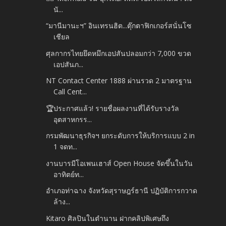
นั...
“มานีมานะฯ” อินเทรนฮิต...ตุ๊กตาฟิกเกอร์สนั่นโซ
เชียล
ศุลกากรไทยยึดหมึกเอปสันปลอมกว่า 7,000 ขวด
เอปสันภ...
NT Contact Center 1888 ผ่านรวด 2 มาตรฐาน
Call Cent...
🏆ประกาศแล้ว! รายชื่อผลงานที่ได้รับรางวัล
อุตสาหกรร...
กรมพัฒนาธุรกิจฯ ยกระดับการให้บริการแบบ 2 in
1 จดท...
งานบารมีโอเพนเฮาส์ Open House จัดขึ้นในวัน
อาทิตย์ท...
อำเภอท่าฉาง จังหวัดสุราษฎร์ธานี ปฏิบัติการกวาด
ล้าง...
Kitaro ศิลปินในตำนาน ฝากคลิปพิเศษถึง