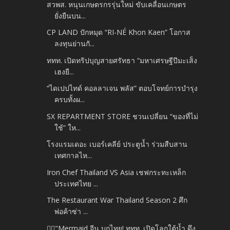
สวพส. หนุนเกษตรกรรุ่นใหม่ ขับเคลื่อนเกษตร
ยั่งยืนบน...
CP LAND ปักหมุด “RI-NÉ Khon Kaen” โอกาส
ลงทุนย่านกั...
ททท. เปิดทริปบุญสายศรัทธา “มหาเศรษฐีปีมะเส็ง
เฮงยื...
“ไดเปปไทด์ คอลลาเจน พลัส” ตอบโจทย์การบำรุง
ครบทั้งผ...
SX REPARTMENT STORE ชวนเปลี่ยน “ของที่ไม่
ใช้” ให...
โรงแรมเดอะ เบอร์เคลีย์ ประตูน้ำ ร่วมสืบสาน
เทศกาลไห...
Iron Chef Thailand VS Asia เชฟกระทะเหล็ก
ประเทศไทย ...
The Restaurant War Thailand Season 2 ศึก
พ่อค้าซ่า ...
🧜‍♀️"Mermaid จีน บุกไทย! ททท. เปิดโลกใต้น้ำ ดึง