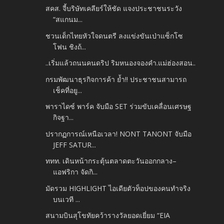
สคส. จี้บริษัทเคลียร์ให้ชัด แจงประชาชนระวัง
“สแกนม...
ชวนเด็กไทยหัวใจดนตรี ลงแข่งขันเป่าแซ็กโซ
โฟน ชิงถ้...
..เริ่มแล้วถนนคนดริป ริมหนองจองคำ.แม่ฮ่องสอน..
กรมพัฒนาธุรกิจการค้า ย้ำ!! ประชาชนสามารถ
เช็คที่อยู...
พาราไดซ์ พาร์ค จับมือ SET ร่วมขับเคลื่อนเศรษฐ
กิจฐา...
ปรากฏการณ์เหนือเวลา! NONT TANONT จับมือ
JEFF SATUR...
ททท. เดินหน้ากระตุ้นตลาดตะวันออกกลาง–
แอฟริกา จัดกิ...
มัดรวม HIGHLIGHT ไอเดียตัวท็อปของคนทำจริง
บนเวที ...
สนามบินสุโขทัยคว้ารางวัลยอดเยี่ยม “EIA