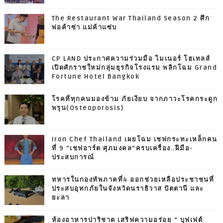
The Restaurant War Thailand Season 2 ศึก
พ่อค้าซ่า แม่ค้าแซ่บ
CP LAND ประกาศความร่วมมือ ไมเนอร์ โฮเทลส์
เปิดศักราชใหม่กลุ่มธุรกิจโรงแรม พลิกโฉม Grand
Fortune Hotel Bangkok
โรคที่ทุกคนมองข้าม ภัยเงียบ จากภาวะโรคกระดูก
พรุน(Osteoporosis)
Iron Chef Thailand เผยโฉม เชฟกระทะเหล็กคน
ที่ 9 “เชฟอาร์ต ศุภมงคล”ครบเครื่อง..ฝีมือ-
ประสบการณ์
ทหารในกองทัพภาคที่4 ออกช่วยเหลือประชาชนที่
ประสบอุทกภัยในจังหวัดนราธิวาส ปัตตานี และ
ยะลา
ห้องอาหารปาริชาต เสริฟความอร่อย “ บุฟเฟต์