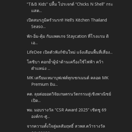
​“T&B Kids” ปลื้ม โปรเจกต์ “Chicks N Shell” กระ
แสต...
เปิดสมรภูมิครัวนรก!! Hell’s Kitchen Thailand
Seaso...
พัก-อิ่ม-คุ้ม กับแพคเกจ Staycation ที่โรงแรม ดิ
เอ...
LifeDee เปิดตัวฟังก์ชันใหม่ แจ้งเตือนพื้นที่เสี่ยง...
โตชิบา ตอกย้ำผู้นำด้านเครื่องใช้ไฟฟ้า คว้า
ตำแหน่ง ...
MK เตรียมเหมาบุฟเฟต์ทุกเซกเมนต์ คลอด MK
Premium Bu...
คต. ลุยต่อยอดวิจัยเกษตรนวัตกรรมสู่เชิงพาณิชย์
เปิด...
พม. มอบรางวัล “CSR Award 2025” เชิดชู 69
องค์กร-ศู...
จากความตั้งใจสู่ผลสัมฤทธิ์ สวพส.คว้ารางวัล