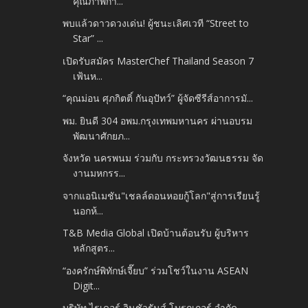
คุณภาพกา...
พบแล้วดาวดวงเด่น! ผู้ชนะเลิศเวที “Street to
Star” ...
เปิดรับสมัคร MasterChef Thailand Season 7
เฟ้นห...
“คุณม่อน ศุภกิตติ์ กันอุปัทว์” ผู้จัดซีรีส์อาการมั...
พม. ยินดี 304 อพม.กรุงเทพมหานคร ผ่านอบรม
พัฒนาศักยภ...
จังหวัด นครพนม ร่วมกับ กระทรวงวัฒนธรรม จัด
งานมหกรร...
จากแอนิเมชัน"เชลล์ดอนหอยกู้โลก"สู่การเรียนรู้
นอกห้...
T&B Media Global เปิดบ้านต้อนรับ ผู้บริหาร
หลักสูตร...
“องครักษ์พิทักษ์เจี๊ยบ” ร่วมโชว์ในงาน ASEAN
Digit...
บริษัท ไรเดอร์ อินชัวรันส์ โบรกเกอร์ จำกัด