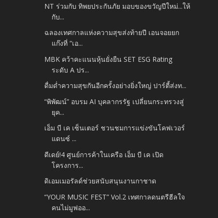
NT ร่วมกับ ทิพยประกันภัย มอบของขวัญปีใหม่...ให้
กับ...
ฉลองเทศกาลแห่งความสุขส่งท้ายปี เอนจอยยก
แก๊งที่ “เอ...
MBK คว้าคะแนนหุ้นยั่งยืน SET ESG Rating
ระดับ A ปร...
ดื่มด่ำความสุขกันอีกครั้งอย่างยิ่งใหญ่ ปาร์ตี้ส่งท...
“พิพัฒน์” อบรม AI บุคลากรรัฐ เปลี่ยนกระทรวงสู่
ยุค...
เอ็ม บี เค เซ็นเตอร์ ชวนชมการแข่งขันโคฟเวอร์
แดนซ์ ...
ดีเดย์!4 ศูนย์การค้าในเครือ เอ็ม บี เค เปิด
โครงการ...
ดิเอมเมอรัลด์ช่วยสนับสนุนงานกาชาด
“YOUR MUSIC FEST” Vol.2 เทศกาลดนตรีฮีลใจ
คนไม่มูฟออ...