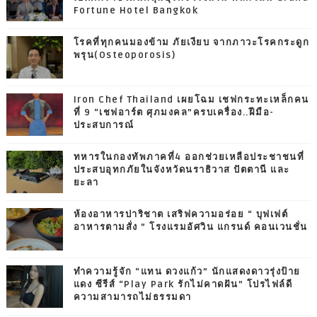
Fortune Hotel Bangkok
โรคที่ทุกคนมองข้าม ภัยเงียบ จากภาวะโรคกระดูก
พรุน(Osteoporosis)
Iron Chef Thailand เผยโฉม เชฟกระทะเหล็กคน
ที่ 9 “เชฟอาร์ต ศุภมงคล”ครบเครื่อง..ฝีมือ-
ประสบการณ์
ทหารในกองทัพภาคที่4 ออกช่วยเหลือประชาชนที่
ประสบอุทกภัยในจังหวัดนราธิวาส ปัตตานี และ
ยะลา
ห้องอาหารปาริชาต เสริฟความอร่อย “ บุฟเฟต์
อาหารตามสั่ง ” โรงแรมอัศวิน แกรนด์ คอนเวนชั่น
ทำความรู้จัก “แทน ดวงแก้ว” นักแสดงดาวรุ่งป้าย
แดง ซีรีส์ “Play Park รักไม่คาดฝัน” โปรไฟล์ดี
ความสามารถไม่ธรรมดา