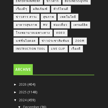
ENTERTAINMENT
ข่าวสาร
BUSINESSธุรกิจ
เรื่องดีๆ
ผลิตภัณฑ์
ทัวร์ไหนดี
ข่าวสาร สาระ
สุขภาพ
เทคโนโลยี
อาหารสุขภาพ
MV
ท่องเที่ยว
เทรนด์ฮิต
โรงพยาบาลเฉพาะทาง
VIDEO
แฟชั่นไอดอล
ข่าวประชาสัมพันธ
ZOOM
INSTRUCTION TOOL
LIVE CLIP
เรื่องดี
ARCHIVE
2026
(404)
►
2025
(1148)
►
2024
(459)
▼
December
(36)
▼