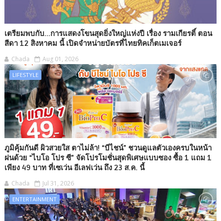
เตรียมพบกับ...การแสดงโขนสุดยิ่งใหญ่แห่งปี เรื่อง รามเกียรติ์ ตอน
สีดา 12 สิงหาคม นี้ เปิดจำหน่ายบัตรที่ไทยทิคเก็ตเมเจอร์
Chada
Aug 01, 2026
LIFESTYLE
ภูมิคุ้มกันดี ผิวสวยใส ตาไม่ล้า! “บีไชน์” ชวนดูแลตัวเองครบในหน้า
ฝนด้วย “ไบโอ โปร ซี” จัดโปรโมชั่นสุดพิเศษแบบซอง ซื้อ 1 แถม 1
เพียง 49 บาท ที่เซเว่น อีเลฟเว่น ถึง 23 ส.ค. นี้
Chada
Jul 31, 2026
ENTERTAINMENT