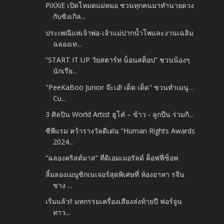
PiXXiE เปิดโหมดแม่หมอ ชวนทุกคนมาทำนายดวง
กับซิงเกิล...
ประเพณีแห่เจ้าพ่อ-เจ้าแม่ปากน้ำโพและงานเฉลิม
ฉลองเท...
“START IT UP วัยสตาร์ท น็อนสต็อป” ชวนน้องๆ
นักเรีย...
"PeeKaBoo Junior จ๊ะเอ๋! เด็ด เด็ด" ชวนทำเมนู…
Cu...
3 ศิลปิน World Artist ฮูโต๋ – ข้าว - ลูกปืน ร่วมกิ...
ซีพีแรม คว้ารางวัลดีเด่น “Human Rights Awards
2024...
“ฉลองคริสต์มาส” ที่ดิเอมเมอรัลด์ ค็อฟฟี่ช็อพ
ลิ้มลองเมนูซิกเนเจอร์สุดพิเศษที่ ห้องอาหา รจีน
ชาง ...
เริ่มแล้ว!! มหกรรมเครื่องเสียงส่งท้ายปี ฟอร์จูน
ทาว...