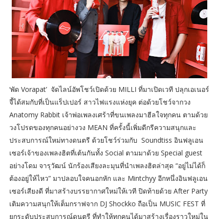
‘พัด Vorapat’ จัดไลน์อัพโชว์เปิดด้วย MILLI ที่มาเปิดเวที ปลุกเอเนอร์
จี้ได้สมกับที่เป็นแร็ปเปอร์ สาวไฟแรงแห่งยุค ต่อด้วยโชว์จากวง
Anatomy Rabbit เจ้าพ่อเพลงเศร้าที่ขนเพลงมาฮีลใจทุกคน ตามด้วย
วงโปรดของทุกคนอย่างวง MEAN ที่ครั้งนี้เพิ่มดีกรีความสนุกและ
ประสบการณ์ใหม่ทางดนตรี ด้วยโชว์ร่วมกับ Soundtiss อินฟลูเอน
เซอร์เจ้าของเพลงฮิตที่เต้นกันทั้ง Social ตามมาด้วย Special guest
อย่างโดม จารุวัฒน์ นักร้องเสียงละมุนที่นำเพลงฮิตล่าสุด “อยู่ไม่ได้ก็
ต้องอยู่ให้ไหว” มาปลอบใจคนอกหัก และ Mintchyy อีกหนึ่งอินฟลูเอน
เซอร์เสียงดี ที่มาสร้างบรรยากาศใหม่ให้เวที ปิดท้ายด้วย After Party
เติมความสนุกให้เต็มกราฟจาก DJ Shockko ถือเป็น MUSIC FEST ที่
ยกระดับประสบการณ์ดนตรี ที่ทำให้ทุกคนได้มาสร้างเรื่องราวใหม่ใน