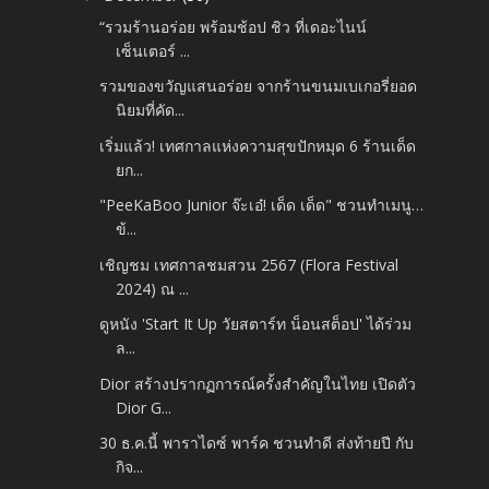
“รวมร้านอร่อย พร้อมช้อป ชิว ที่เดอะไนน์
เซ็นเตอร์ ...
รวมของขวัญแสนอร่อย จากร้านขนมเบเกอรี่ยอด
นิยมที่คัด...
เริ่มแล้ว! เทศกาลแห่งความสุขปักหมุด 6 ร้านเด็ด
ยก...
"PeeKaBoo Junior จ๊ะเอ๋! เด็ด เด็ด" ชวนทำเมนู…
ข้...
เชิญชม เทศกาลชมสวน 2567 (Flora Festival
2024) ณ ...
ดูหนัง 'Start It Up วัยสตาร์ท น็อนสต็อป' ได้ร่วม
ล...
Dior สร้างปรากฏการณ์ครั้งสำคัญในไทย เปิดตัว
Dior G...
30 ธ.ค.นี้ พาราไดซ์ พาร์ค ชวนทำดี ส่งท้ายปี กับ
กิจ...