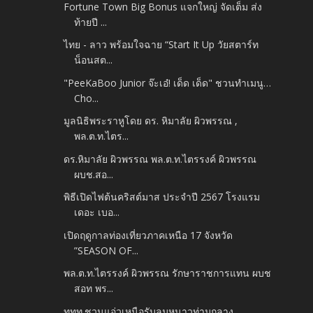
Fortune Town Big Bonus แจกใหญ่ จัดเต็ม ส่ง
ท้ายปี ...
ไทย - ลาว พร้อมใจฉาย “Start It Up วัยสตาร์ท
น็อนสต...
"PeeKaBoo Junior จ๊ะเอ๋! เด็ด เด็ด" ชวนทำเมนู…
Cho...
มูลนิธิพระราหูโดย ดร. หิมาลัย ผิวพรรณ ,
พล.ต.ท.ไตร...
ดร.หิมาลัย ผิวพรรณ พล.ต.ท.ไตรรงค์ ผิวพรรณ
ผบช.สอ...
พิธีเปิดไฟต้นคริสต์มาส ประจำปี 2567 โรงแรม
เดอะ เบอ...
เปิดฤดูกาลท่องเที่ยวภาคเหนือ 17 จังหวัด
”SEASON OF...
พล.ต.ท.ไตรรงค์ ผิวพรรณ รักษาราชการแทน ผบช
สอท พร...
ททท.ชวนแอ่วเหนือรับลมหนาวท่ามกลาง