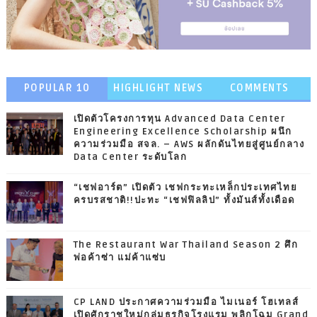
POPULAR 10
HIGHLIGHT NEWS
COMMENTS
เปิดตัวโครงการทุน Advanced Data Center
Engineering Excellence Scholarship ผนึก
ความร่วมมือ สจล. – AWS ผลักดันไทยสู่ศูนย์กลาง
Data Center ระดับโลก
“เชฟอาร์ต” เปิดตัว เชฟกระทะเหล็กประเทศไทย
ครบรสชาติ!!ปะทะ “เชฟฟิลลิป” ทั้งมันส์ทั้งเดือด
The Restaurant War Thailand Season 2 ศึก
พ่อค้าซ่า แม่ค้าแซ่บ
CP LAND ประกาศความร่วมมือ ไมเนอร์ โฮเทลส์
เปิดศักราชใหม่กลุ่มธุรกิจโรงแรม พลิกโฉม Grand