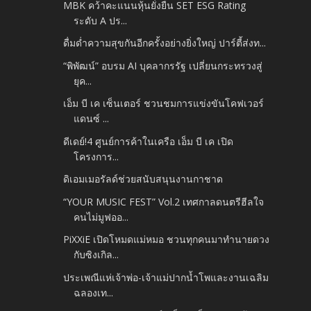
MBK คว้าคะแนนหุ้นยั่งยืน SET ESG Rating
ระดับ A ปร...
ดื่มด่ำความสุขกันอีกครั้งอย่างยิ่งใหญ่ ปาร์ตี้ส่งท...
“พิพัฒน์” อบรม AI บุคลากรรัฐ เปลี่ยนกระทรวงสู่
ยุค...
เอ็ม บี เค เซ็นเตอร์ ชวนชมการแข่งขันโคฟเวอร์
แดนซ์ ...
ดีเดย์!4 ศูนย์การค้าในเครือ เอ็ม บี เค เปิด
โครงการ...
ดิเอมเมอรัลด์ช่วยสนับสนุนงานกาชาด
“YOUR MUSIC FEST” Vol.2 เทศกาลดนตรีฮีลใจ
คนไม่มูฟออ...
PiXXiE เปิดโหมดแม่หมอ ชวนทุกคนมาทำนายดวง
กับซิงเกิล...
ประเพณีแห่เจ้าพ่อ-เจ้าแม่ปากน้ำโพและงานเฉลิม
ฉลองเท...