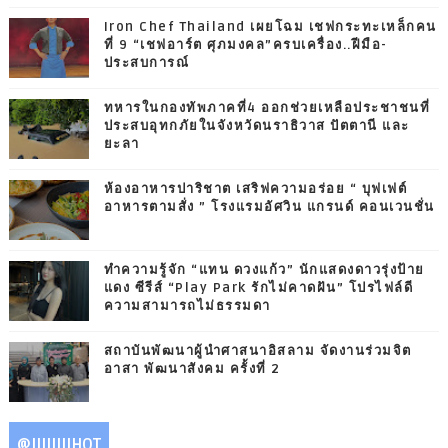
Iron Chef Thailand เผยโฉม เชฟกระทะเหล็กคน
ที่ 9 “เชฟอาร์ต ศุภมงคล”ครบเครื่อง..ฝีมือ-
ประสบการณ์
ทหารในกองทัพภาคที่4 ออกช่วยเหลือประชาชนที่
ประสบอุทกภัยในจังหวัดนราธิวาส ปัตตานี และ
ยะลา
ห้องอาหารปาริชาต เสริฟความอร่อย “ บุฟเฟต์
อาหารตามสั่ง ” โรงแรมอัศวิน แกรนด์ คอนเวนชั่น
ทำความรู้จัก “แทน ดวงแก้ว” นักแสดงดาวรุ่งป้าย
แดง ซีรีส์ “Play Park รักไม่คาดฝัน” โปรไฟล์ดี
ความสามารถไม่ธรรมดา
สถาบันพัฒนาผู้นำศาสนาอิสลาม จัดงานร่วมจิต
อาสา พัฒนาสังคม ครั้งที่ 2
@IIIIIIIIHOT