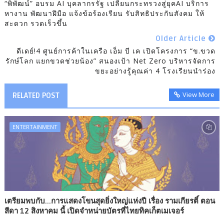
“พิพัฒน์” อบรม AI บุคลากรรัฐ เปลี่ยนกระทรวงสู่ยุคAI บริการ
หางาน พัฒนาฝีมือ แจ้งข้อร้องเรียน รับสิทธิประกันสังคม ให้
สะดวก รวดเร็วขึ้น
Older Article
ดีเดย์!4 ศูนย์การค้าในเครือ เอ็ม บี เค เปิดโครงการ “ข.ขวด
รักษ์โลก แยกขวดช่วยน้อง” สนองเป้า Net Zero บริหารจัดการ
ขยะอย่างรู้คุณค่า 4 โรงเรียนนำร่อง
View More
RELATED POST
ENTERTAINMENT
เตรียมพบกับ...การแสดงโขนสุดยิ่งใหญ่แห่งปี เรื่อง รามเกียรติ์ ตอน
สีดา 12 สิงหาคม นี้ เปิดจำหน่ายบัตรที่ไทยทิคเก็ตเมเจอร์