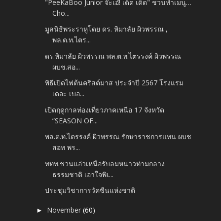
"PeeKaBoo Junior จ๊ะเอ๋! เด็ด เด็ด" ชวนทำเมนู…
Cho...
มูลนิธิพระราหูโดย ดร. หิมาลัย ผิวพรรณ ,
พล.ต.ท.ไตร...
ดร.หิมาลัย ผิวพรรณ พล.ต.ท.ไตรรงค์ ผิวพรรณ
ผบช.สอ...
พิธีเปิดไฟต้นคริสต์มาส ประจำปี 2567 โรงแรม
เดอะ เบอ...
เปิดฤดูกาลท่องเที่ยวภาคเหนือ 17 จังหวัด
”SEASON OF...
พล.ต.ท.ไตรรงค์ ผิวพรรณ รักษาราชการแทน ผบช
สอท พร...
ททท.ชวนแอ่วเหนือรับลมหนาวท่ามกลาง
ธรรมชาติ เอาใจพิเ...
ประชุมวิชาการวัคซีนแห่งชาติ
November
(60)
►