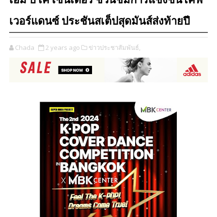
เอ็ม บี เค เซ็นเตอร์ ชวนชมการแข่งขันโคฟ
เวอร์แดนซ์ ประชันสเต็ปสุดมันส์ส่งท้ายปี
Chada
2 years ago
ข่าวประชาสัมพันธ์,