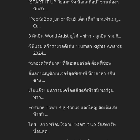
“START IT UP วัยสตาร์ท น็อนสต็อป” ชวนน้องๆ
นักเรีย...
"PeeKaBoo Junior จ๊ะเอ๋! เด็ด เด็ด" ชวนทำเมนู…
Cu...
3 ศิลปิน World Artist ฮูโต๋ – ข้าว - ลูกปืน ร่วมกิ...
ซีพีแรม คว้ารางวัลดีเด่น “Human Rights Awards
2024...
“ฉลองคริสต์มาส” ที่ดิเอมเมอรัลด์ ค็อฟฟี่ช็อพ
ลิ้มลองเมนูซิกเนเจอร์สุดพิเศษที่ ห้องอาหา รจีน
ชาง ...
เริ่มแล้ว!! มหกรรมเครื่องเสียงส่งท้ายปี ฟอร์จูน
ทาว...
Fortune Town Big Bonus แจกใหญ่ จัดเต็ม ส่ง
ท้ายปี ...
ไทย - ลาว พร้อมใจฉาย “Start It Up วัยสตาร์ท
น็อนสต...