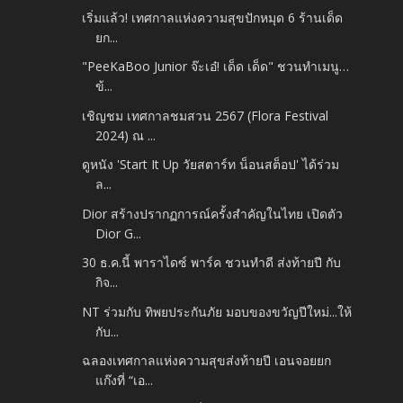
เริ่มแล้ว! เทศกาลแห่งความสุขปักหมุด 6 ร้านเด็ด
ยก...
"PeeKaBoo Junior จ๊ะเอ๋! เด็ด เด็ด" ชวนทำเมนู…
ข้...
เชิญชม เทศกาลชมสวน 2567 (Flora Festival
2024) ณ ...
ดูหนัง 'Start It Up วัยสตาร์ท น็อนสต็อป' ได้ร่วม
ล...
Dior สร้างปรากฏการณ์ครั้งสำคัญในไทย เปิดตัว
Dior G...
30 ธ.ค.นี้ พาราไดซ์ พาร์ค ชวนทำดี ส่งท้ายปี กับ
กิจ...
NT ร่วมกับ ทิพยประกันภัย มอบของขวัญปีใหม่...ให้
กับ...
ฉลองเทศกาลแห่งความสุขส่งท้ายปี เอนจอยยก
แก๊งที่ “เอ...