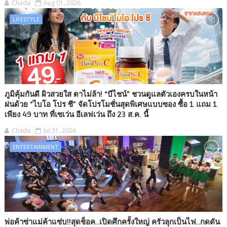
Chada
Aug 01, 2026
LIFESTYLE
ภูมิคุ้มกันดี ผิวสวยใส ตาไม่ล้า! “บีไชน์” ชวนดูแลตัวเองครบในหน้า
ฝนด้วย “ไบโอ โปร ซี” จัดโปรโมชั่นสุดพิเศษแบบซอง ซื้อ 1 แถม 1
เพียง 49 บาท ที่เซเว่น อีเลฟเว่น ถึง 23 ส.ค. นี้
Chada
Jul 31, 2026
ENTERTAINMENT
พ่อค้าซ่าแม่ค้าแซ่บ!!สุดช็อค..เปิดศึกครั้งใหญ่ ครัวลุกเป็นไฟ..กดดัน