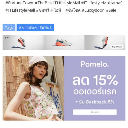
#FortuneTown #TheBestITLifestyleMall #ITLifestyleMallrama9
#ITLifestyleMall #ชมฟรี # ไอที #ชิงโชค #Luckydoor #Sale
Tags
# ข่าวประชาสัมพันธ์