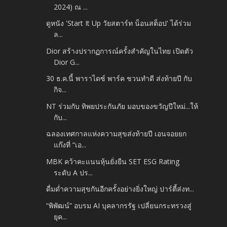
2024) ณ ...
ดูหนัง 'Start It Up วัยสตาร์ท น็อนสต็อป' ได้ร่วม
ล...
Dior สร้างปรากฏการณ์ครั้งสำคัญในไทย เปิดตัว
Dior G...
30 ธ.ค.นี้ พาราไดซ์ พาร์ค ชวนทำดี ส่งท้ายปี กับ
กิจ...
NT ร่วมกับ ทิพยประกันภัย มอบของขวัญปีใหม่...ให้
กับ...
ฉลองเทศกาลแห่งความสุขส่งท้ายปี เอนจอยยก
แก๊งที่ “เอ...
MBK คว้าคะแนนหุ้นยั่งยืน SET ESG Rating
ระดับ A ปร...
ดื่มด่ำความสุขกันอีกครั้งอย่างยิ่งใหญ่ ปาร์ตี้ส่งท...
“พิพัฒน์” อบรม AI บุคลากรรัฐ เปลี่ยนกระทรวงสู่
ยุค...