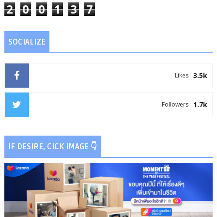
2
0
0
1
3
7
SOCIALIZE
3.5k
Likes
1.7k
Followers
IF DESIRE, CICK IMAGE 👇