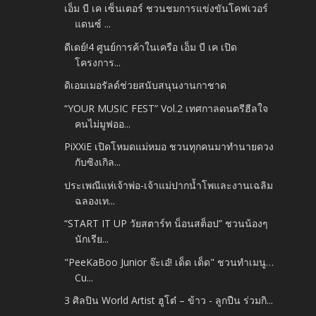
เอ็ม บี เค เซ็นเตอร์ ชวนชมการแข่งขันโคฟเวอร์
แดนซ์ ...
ดีเดย์!4 ศูนย์การค้าในเครือ เอ็ม บี เค เปิด
โครงการ...
ดิเอมเมอรัลด์ช่วยสนับสนุนงานกาชาด
“YOUR MUSIC FEST” Vol.2 เทศกาลดนตรีฮีลใจ
คนไม่มูฟออ...
PiXXiE เปิดโหมดแม่หมอ ชวนทุกคนมาทำนายดวง
กับซิงเกิล...
ประเพณีแห่เจ้าพ่อ-เจ้าแม่ปากน้ำโพและงานเฉลิม
ฉลองเท...
“START IT UP วัยสตาร์ท น็อนสต็อป” ชวนน้องๆ
นักเรีย...
"PeeKaBoo Junior จ๊ะเอ๋! เด็ด เด็ด" ชวนทำเมนู…
Cu...
3 ศิลปิน World Artist ฮูโต๋ – ข้าว - ลูกปืน ร่วมกิ...