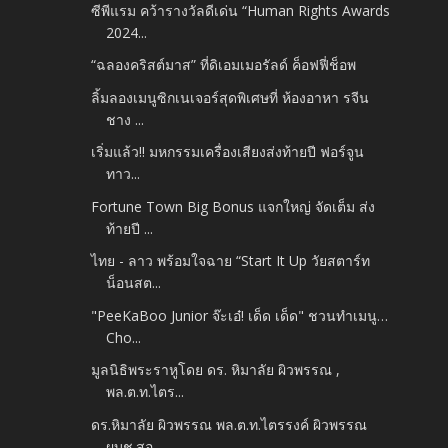
ซีพีแรม คว้ารางวัลดีเด่น “Human Rights Awards
2024...
“ฉลองคริสต์มาส” ที่ดิเอมเมอรัลด์ ค็อฟฟี่ช็อพ
ลิ้มลองเมนูซิกเนเจอร์สุดพิเศษที่ ห้องอาหา รจีน
ชาง ...
เริ่มแล้ว!! มหกรรมเครื่องเสียงส่งท้ายปี ฟอร์จูน
ทาว...
Fortune Town Big Bonus แจกใหญ่ จัดเต็ม ส่ง
ท้ายปี ...
ไทย - ลาว พร้อมใจฉาย “Start It Up วัยสตาร์ท
น็อนสต...
"PeeKaBoo Junior จ๊ะเอ๋! เด็ด เด็ด" ชวนทำเมนู…
Cho...
มูลนิธิพระราหูโดย ดร. หิมาลัย ผิวพรรณ ,
พล.ต.ท.ไตร...
ดร.หิมาลัย ผิวพรรณ พล.ต.ท.ไตรรงค์ ผิวพรรณ
ผบช.สอ...