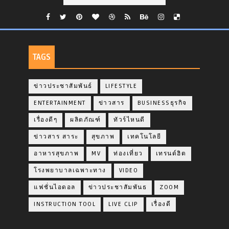
TAGS
ข่าวประชาสัมพันธ์
LIFESTYLE
ENTERTAINMENT
ข่าวสาร
BUSINESSธุรกิจ
เรื่องดีๆ
ผลิตภัณฑ์
ทัวร์ไหนดี
ข่าวสาร สาระ
สุขภาพ
เทคโนโลยี
อาหารสุขภาพ
MV
ท่องเที่ยว
เทรนด์ฮิต
โรงพยาบาลเฉพาะทาง
VIDEO
แฟชั่นไอดอล
ข่าวประชาสัมพันธ
ZOOM
INSTRUCTION TOOL
LIVE CLIP
เรื่องดี