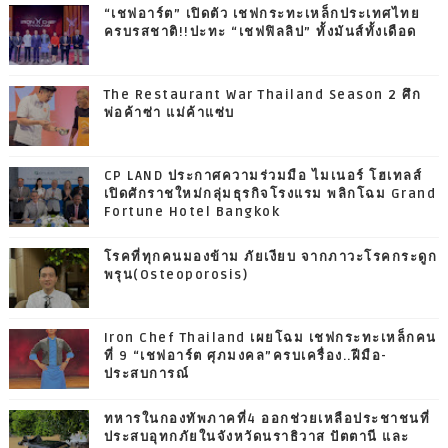
“เชฟอาร์ต” เปิดตัว เชฟกระทะเหล็กประเทศไทย
ครบรสชาติ!!ปะทะ “เชฟฟิลลิป” ทั้งมันส์ทั้งเดือด
The Restaurant War Thailand Season 2 ศึก
พ่อค้าซ่า แม่ค้าแซ่บ
CP LAND ประกาศความร่วมมือ ไมเนอร์ โฮเทลส์
เปิดศักราชใหม่กลุ่มธุรกิจโรงแรม พลิกโฉม Grand
Fortune Hotel Bangkok
โรคที่ทุกคนมองข้าม ภัยเงียบ จากภาวะโรคกระดูก
พรุน(Osteoporosis)
Iron Chef Thailand เผยโฉม เชฟกระทะเหล็กคน
ที่ 9 “เชฟอาร์ต ศุภมงคล”ครบเครื่อง..ฝีมือ-
ประสบการณ์
ทหารในกองทัพภาคที่4 ออกช่วยเหลือประชาชนที่
ประสบอุทกภัยในจังหวัดนราธิวาส ปัตตานี และ