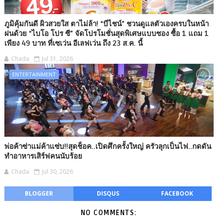
ภูมิคุ้มกันดี ผิวสวยใส ตาไม่ล้า! “บีไชน์” ชวนดูแลตัวเองครบในหน้า
ฝนด้วย “ไบโอ โปร ซี” จัดโปรโมชั่นสุดพิเศษแบบซอง ซื้อ 1 แถม 1
เพียง 49 บาท ที่เซเว่น อีเลฟเว่น ถึง 23 ส.ค. นี้
Chada
Jul 31, 2026
ENTERTAINMENT
พ่อค้าซ่าแม่ค้าแซ่บ!!สุดช็อค..เปิดศึกครั้งใหญ่ ครัวลุกเป็นไฟ..กดดัน
ทำอาหารเสิร์ฟคนนับร้อย
Chada
Jul 30, 2026
BLOGGER
DISQUS
FACEBOOK
NO COMMENTS: