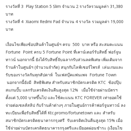
รางวัลที่ 3 Play Station 5 Slim จำนวน 2 รางวัลรวมมูลค่า 31,380
บาท
รางวัลที่ 4 Xiaomi Redmi Pad จำนวน 4 รางวัล รวมมูลค่า 19,000
บาท
เงื่อนไขเพียงช้อปสินค้าในศูนย์ฯ ครบ 500 บาท หรือ สะสมคะแนน
Fortune Point ครบ 5 Fortune Point ที่เคาน์เตอร์รับสิทธิ์ ฟอร์จูน
ทาวน์ นอกจากนี้ ยังได้รับสิทธิ์จับฉลากรับส่วนลดพิเศษ เพิ่มเติมจาก
ร้านค้าในศูนย์ฯ (จำนวนจำกัด) สนุกกับไลฟ์เซอร์ไพรส์ เล่นเกมและ
รับของรางวัลกันทุกสัปดาห์ ในเฟสบุ๊คแฟนเพจ Fortune Town
นอกจากนี้ยังมี สิทธิพิเศษ สำหรับสมาชิกบัตรเครดิต KTC ช้อปปุ๊บ
สแกนปั๊บ แลกรับเครดิตเงินคืนสูงสุด 12% เมื่อใช้จ่ายผ่านบัตรฯ
ตั้งแต่ 5,000 บาทขึ้นไป และใช้คะแนน KTC FOREVER เท่ายอดใช้
จ่ายต่อเซลส์สลิป กับร้านค้าต่างๆ ภายในศูนย์การค้าฟอร์จูนทาวน์ ลง
ทะเบียนเพื่อรับสิทธิ์ได้ที่ Ktc.promo/fortunetown และ สำหรับ
สมาชิกบัตรเครดิตธนาคารกรุงศรี รับเครดิตเงินคืนสูงสุด 15% เมื่อ
ใช้จ่ายผ่านบัตรเครดิตธนาคารกรุงศรีและมียอดผ่อนชำระ (เงื่อนไข