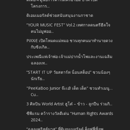
โครงการ...
ดิเอมเมอรัลด์ช่วยสนับสนุนงานกาชาด
“YOUR MUSIC FEST” Vol.2 เทศกาลดนตรีฮีลใจ
คนไม่มูฟออ...
PiXXiE เปิดโหมดแม่หมอ ชวนทุกคนมาทำนายดวง
กับซิงเกิล...
ประเพณีแห่เจ้าพ่อ-เจ้าแม่ปากน้ำโพและงานเฉลิม
ฉลองเท...
“START IT UP วัยสตาร์ท น็อนสต็อป” ชวนน้องๆ
นักเรีย...
"PeeKaBoo Junior จ๊ะเอ๋! เด็ด เด็ด" ชวนทำเมนู…
Cu...
3 ศิลปิน World Artist ฮูโต๋ – ข้าว - ลูกปืน ร่วมกิ...
ซีพีแรม คว้ารางวัลดีเด่น “Human Rights Awards
2024...
“ฉลองคริสต์มาส” ที่ดิเอมเมอรัลด์ ค็อฟฟี่ช็อพ