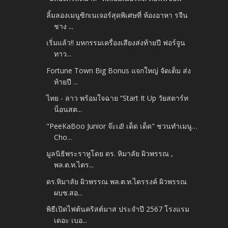
ลิ้มลองเมนูซิกเนเจอร์สุดพิเศษที่ ห้องอาหา รจีน
ชาง ...
เริ่มแล้ว!! มหกรรมเครื่องเสียงส่งท้ายปี ฟอร์จูน
ทาว...
Fortune Town Big Bonus แจกใหญ่ จัดเต็ม ส่ง
ท้ายปี ...
ไทย - ลาว พร้อมใจฉาย “Start It Up วัยสตาร์ท
น็อนสต...
"PeeKaBoo Junior จ๊ะเอ๋! เด็ด เด็ด" ชวนทำเมนู…
Cho...
มูลนิธิพระราหูโดย ดร. หิมาลัย ผิวพรรณ ,
พล.ต.ท.ไตร...
ดร.หิมาลัย ผิวพรรณ พล.ต.ท.ไตรรงค์ ผิวพรรณ
ผบช.สอ...
พิธีเปิดไฟต้นคริสต์มาส ประจำปี 2567 โรงแรม
เดอะ เบอ...