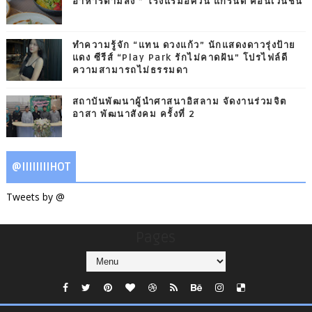
อาหารตามสั่ง ” โรงแรมอัศวิน แกรนด์ คอนเวนชั่น
ทำความรู้จัก “แทน ดวงแก้ว” นักแสดงดาวรุ่งป้าย
แดง ซีรีส์ “Play Park รักไม่คาดฝัน” โปรไฟล์ดี
ความสามารถไม่ธรรมดา
สถาบันพัฒนาผู้นำศาสนาอิสลาม จัดงานร่วมจิต
อาสา พัฒนาสังคม ครั้งที่ 2
@IIIIIIIIHOT
Tweets by @
Pages