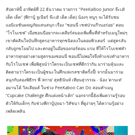
สัปดาห์นี้ อาทิตย์ที่ 22 ธันวาคม รายการ "PeeKaBoo Junior จ๊ะเอ๋!
เด็ด เด็ด" (พีกาบู้ จูเนียร์ จ๊ะเอ๋! เด็ด เด็ด) น้องๆ หนูๆ จะได้รับชม
แอนิเมชันผจญภัยแสนสนุก เรื่อง "ซอนนี่ เชฟป่วนก๊วนอร่อย" ตอน
"โรโบเชฟ” เมื่อซอนนี่อยากจะเคลียร์สมองเพิ่มพื้นที่สำหรับเมนูใหม่ๆ
เขาตัดสินใจบันทึกสูตรอาหารทุกชนิดลงในคอมพิวเตอร์ แต่สูตรลับ
กลับถูกขโมยไป และตกอยู่ในมือของกอร์ดอน แรม ที่ให้โรโบเชฟทำ
อาหารทุกอย่างตามสูตรของซอนนี่ ซอนนี่ไม่พอใจจึงท้าแข่งทำอาหาร
กับโรโบเชฟ เพื่อพิสูจน์ว่าใครจะเป็นเชฟที่ดีกว่ากัน มาร่วมลุ้นและ
ติดตามว่าใครจะเป็นผู้ชนะในศึกแห่งรสชาติครั้งนี้! จากนั้นมาร่วม
สนุกกับสองพิธีกร พี่ ‘สกาย’ สุทธินันท์ เทียนสุวรรณ - น้อง ‘ดานเท่’
อมานโด้ วิลเลียมส์ ในช่วง PeeKaboo Can Do สอนทำเมนู
“Cupcake Challenge ศึกแต่งหน้าเค้ก” นอกจากนี้ยังเพิ่มความรู้รอบ
ตัวให้กับเด็กๆ กับช่วงพีกาบู้ปุจฉา-วิสัชนา ที่ดูง่ายๆ ได้ความรู้อย่าง
เพลิดเพลิน