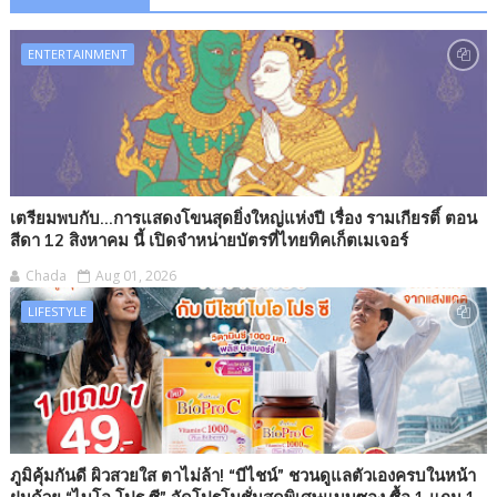
ENTERTAINMENT
เตรียมพบกับ...การแสดงโขนสุดยิ่งใหญ่แห่งปี เรื่อง รามเกียรติ์ ตอน
สีดา 12 สิงหาคม นี้ เปิดจำหน่ายบัตรที่ไทยทิคเก็ตเมเจอร์
Chada
Aug 01, 2026
LIFESTYLE
ภูมิคุ้มกันดี ผิวสวยใส ตาไม่ล้า! “บีไชน์” ชวนดูแลตัวเองครบในหน้า