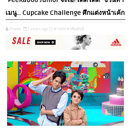
"PeeKaBoo Junior จ๊ะเอ๋! เด็ด เด็ด" ชวนทำ
เมนู… Cupcake Challenge ศึกแต่งหน้าเค้ก
Chada
2 years ago
ข่าวประชาสัมพันธ์,