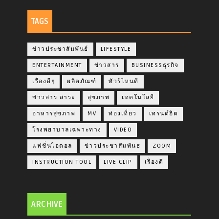
TAGS
ข่าวประชาสัมพันธ์
LIFESTYLE
ENTERTAINMENT
ข่าวสาร
BUSINESSธุรกิจ
เรื่องดีๆ
ผลิตภัณฑ์
ทัวร์ไหนดี
ข่าวสาร สาระ
สุขภาพ
เทคโนโลยี
อาหารสุขภาพ
MV
ท่องเที่ยว
เทรนด์ฮิต
โรงพยาบาลเฉพาะทาง
VIDEO
แฟชั่นไอดอล
ข่าวประชาสัมพันธ
ZOOM
INSTRUCTION TOOL
LIVE CLIP
เรื่องดี
ARCHIVE