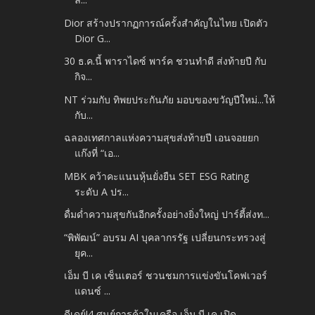
Dior สร้างปรากฏการณ์ครั้งสำคัญในไทย เปิดตัว
Dior G...
30 ธ.ค.นี้ พาราไดซ์ พาร์ค ชวนทำดี ส่งท้ายปี กับ
กิจ...
NT ร่วมกับ ทิพยประกันภัย มอบของขวัญปีใหม่...ให้
กับ...
ฉลองเทศกาลแห่งความสุขส่งท้ายปี เอนจอยยก
แก๊งที่ “เอ...
MBK คว้าคะแนนหุ้นยั่งยืน SET ESG Rating
ระดับ A ปร...
ดื่มด่ำความสุขกันอีกครั้งอย่างยิ่งใหญ่ ปาร์ตี้ส่งท...
“พิพัฒน์” อบรม AI บุคลากรรัฐ เปลี่ยนกระทรวงสู่
ยุค...
เอ็ม บี เค เซ็นเตอร์ ชวนชมการแข่งขันโคฟเวอร์
แดนซ์ ...
ดีเดย์!4 ศูนย์การค้าในเครือ เอ็ม บี เค เปิด