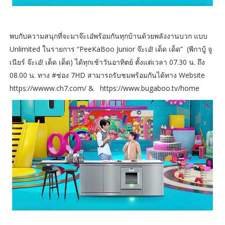
พบกับความสนุกที่จะมาจ๊ะเอ๋พร้อมกันทุกบ้านด้วยพลังงานบวก แบบ
Unlimited ในรายการ “PeeKaBoo Junior จ๊ะเอ๋! เด็ด เด็ด” (พีกาบู้ จู
เนียร์ จ๊ะเอ๋! เด็ด เด็ด) ได้ทุกเช้าวันอาทิตย์ ตั้งแต่เวลา 07.30 น. ถึง
08.00 น. ทาง #ช่อง 7HD สามารถรับชมพร้อมกันได้ทาง Website
https://wwww.ch7.com/ & https://www.bugaboo.tv/home