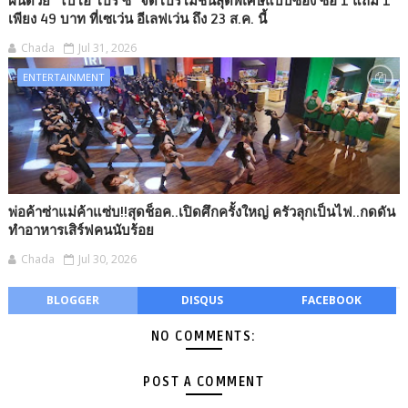
ฝนด้วย “ไบโอ โปร ซี” จัดโปรโมชั่นสุดพิเศษแบบซอง ซื้อ 1 แถม 1
เพียง 49 บาท ที่เซเว่น อีเลฟเว่น ถึง 23 ส.ค. นี้
Chada
Jul 31, 2026
ENTERTAINMENT
พ่อค้าซ่าแม่ค้าแซ่บ!!สุดช็อค..เปิดศึกครั้งใหญ่ ครัวลุกเป็นไฟ..กดดัน
ทำอาหารเสิร์ฟคนนับร้อย
Chada
Jul 30, 2026
BLOGGER
DISQUS
FACEBOOK
NO COMMENTS:
POST A COMMENT