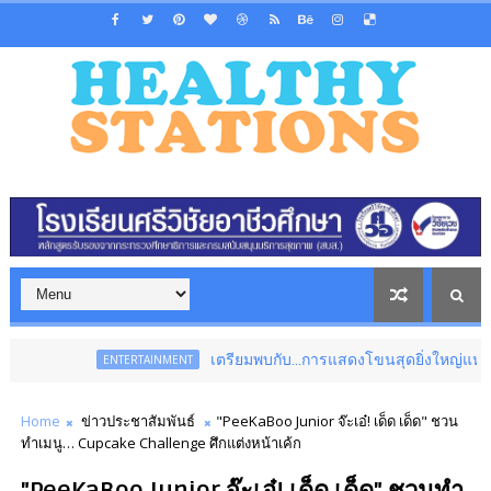
เตรียมพบกับ...การแสดงโขนสุดยิ่งใหญ่แห่งปี เรื่อง ราม
ENTERTAINMENT
Home
ข่าวประชาสัมพันธ์
"PeeKaBoo Junior จ๊ะเอ๋! เด็ด เด็ด" ชวน
ทำเมนู… Cupcake Challenge ศึกแต่งหน้าเค้ก