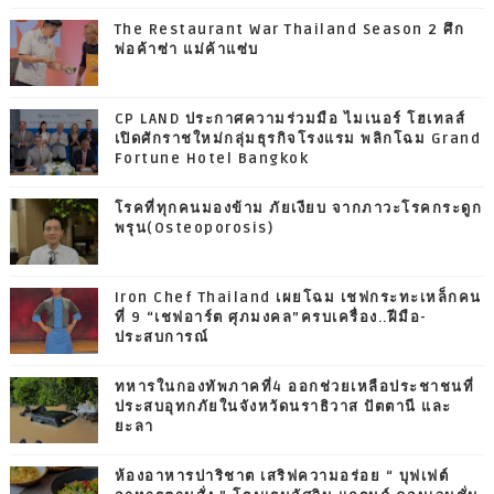
The Restaurant War Thailand Season 2 ศึก
พ่อค้าซ่า แม่ค้าแซ่บ
CP LAND ประกาศความร่วมมือ ไมเนอร์ โฮเทลส์
เปิดศักราชใหม่กลุ่มธุรกิจโรงแรม พลิกโฉม Grand
Fortune Hotel Bangkok
โรคที่ทุกคนมองข้าม ภัยเงียบ จากภาวะโรคกระดูก
พรุน(Osteoporosis)
Iron Chef Thailand เผยโฉม เชฟกระทะเหล็กคน
ที่ 9 “เชฟอาร์ต ศุภมงคล”ครบเครื่อง..ฝีมือ-
ประสบการณ์
ทหารในกองทัพภาคที่4 ออกช่วยเหลือประชาชนที่
ประสบอุทกภัยในจังหวัดนราธิวาส ปัตตานี และ
ยะลา
ห้องอาหารปาริชาต เสริฟความอร่อย “ บุฟเฟต์