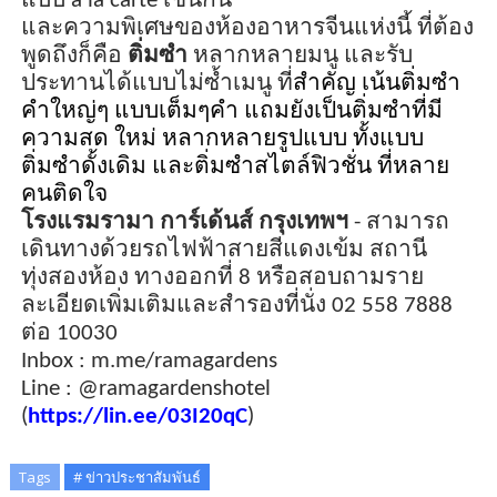
แบบ
a la carte
เช่นกัน
และความพิเศษของ
ห้องอาหารจีนแห่งนี้
ที่ต้อง
พูดถึง
ก็
คือ
ติ่มซำ
หลากหลายมนู
และ
รับ
ประทานได้แบบไม่ซ้ำ
เมนู
ที่
สำคัญ เน้นติ่มซำ
คำใหญ่ๆ แบบเต็มๆคำ แถมยังเป็นติ่มซำที่มี
ความสด ใหม่ หลากหลายรูปแบบ ทั้งแบบ
ติ่มซำดั้งเดิม และติ่มซำสไตล์ฟิวชั่น
ที่หลาย
คนติดใจ
โรงแรมรามา การ์เด้นส์ กรุงเทพฯ
-
สามารถ
เดินทางด้วย
รถไฟฟ้าสายสีแดงเข้ม สถานี
ทุ่งสองห้อง ทางออกที่ 8
หรือ
สอบถามราย
ละเอียดเพิ่มเติม
และ
สำรองที่นั่ง 02 558 7888
ต่อ 10030
Inbox :
m.me/
ramagardens
Line :
@ramagardenshotel
(
https://lin.ee/
03
I
20
qC
)
Tags
# ข่าวประชาสัมพันธ์