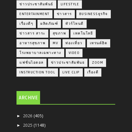
ข่าวประชาสัมพันธ์
LIFESTYLE
ENTERTAINMENT
ข่าวสาร
BUSINESSธุรกิจ
เรื่องดีๆ
ผลิตภัณฑ์
ทัวร์ไหนดี
ข่าวสาร สาระ
สุขภาพ
เทคโนโลยี
อาหารสุขภาพ
MV
ท่องเที่ยว
เทรนด์ฮิต
โรงพยาบาลเฉพาะทาง
VIDEO
แฟชั่นไอดอล
ข่าวประชาสัมพันธ
ZOOM
INSTRUCTION TOOL
LIVE CLIP
เรื่องดี
ARCHIVE
2026
(405)
►
2025
(1148)
►