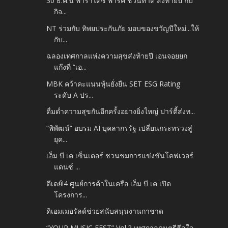
30 ธ.ค.นี้ พาราไดซ์ พาร์ค ชวนทำดี ส่งท้ายปี กับ
กิจ...
NT ร่วมกับ ทิพยประกันภัย มอบของขวัญปีใหม่...ให้
กับ...
ฉลองเทศกาลแห่งความสุขส่งท้ายปี เอนจอยยก
แก๊งที่ “เอ...
MBK คว้าคะแนนหุ้นยั่งยืน SET ESG Rating
ระดับ A ปร...
ดื่มด่ำความสุขกันอีกครั้งอย่างยิ่งใหญ่ ปาร์ตี้ส่งท...
“พิพัฒน์” อบรม AI บุคลากรรัฐ เปลี่ยนกระทรวงสู่
ยุค...
เอ็ม บี เค เซ็นเตอร์ ชวนชมการแข่งขันโคฟเวอร์
แดนซ์ ...
ดีเดย์!4 ศูนย์การค้าในเครือ เอ็ม บี เค เปิด
โครงการ...
ดิเอมเมอรัลด์ช่วยสนับสนุนงานกาชาด
“YOUR MUSIC FEST” Vol.2 เทศกาลดนตรีฮีลใจ