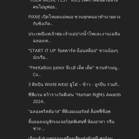
คนไม่มูฟออ...
PiXXiE เปิดโหมดแม่หมอ ชวนทุกคนมาทำนายดวง
กับซิงเกิล...
ประเพณีแห่เจ้าพ่อ-เจ้าแม่ปากน้ำโพและงานเฉลิม
ฉลองเท...
“START IT UP วัยสตาร์ท น็อนสต็อป” ชวนน้องๆ
นักเรีย...
"PeeKaBoo Junior จ๊ะเอ๋! เด็ด เด็ด" ชวนทำเมนู…
Cu...
3 ศิลปิน World Artist ฮูโต๋ – ข้าว - ลูกปืน ร่วมกิ...
ซีพีแรม คว้ารางวัลดีเด่น “Human Rights Awards
2024...
“ฉลองคริสต์มาส” ที่ดิเอมเมอรัลด์ ค็อฟฟี่ช็อพ
ลิ้มลองเมนูซิกเนเจอร์สุดพิเศษที่ ห้องอาหา รจีน
ชาง ...
เริ่มแล้ว!! มหกรรมเครื่องเสียงส่งท้ายปี ฟอร์จูน