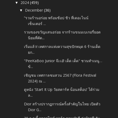
2024
(459)
▼
December
(36)
▼
“รวมร้านอร่อย พร้อมช้อป ชิว ที่เดอะไนน์
เซ็นเตอร์ ...
รวมของขวัญแสนอร่อย จากร้านขนมเบเกอรี่ยอด
นิยมที่คัด...
เริ่มแล้ว! เทศกาลแห่งความสุขปักหมุด 6 ร้านเด็ด
ยก...
"PeeKaBoo Junior จ๊ะเอ๋! เด็ด เด็ด" ชวนทำเมนู…
ข้...
เชิญชม เทศกาลชมสวน 2567 (Flora Festival
2024) ณ ...
ดูหนัง 'Start It Up วัยสตาร์ท น็อนสต็อป' ได้ร่วม
ล...
Dior สร้างปรากฏการณ์ครั้งสำคัญในไทย เปิดตัว
Dior G...