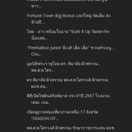
ทาว...
Fortune Town Big Bonus แจกใหญ่ จัดเต็ม ส่ง
ท้ายปี ...
ไทย - ลาว พร้อมใจฉาย “Start It Up วัยสตาร์ท
น็อนสต...
"PeeKaBoo Junior จ๊ะเอ๋! เด็ด เด็ด" ชวนทำเมนู…
Cho...
มูลนิธิพระราหูโดย ดร. หิมาลัย ผิวพรรณ ,
พล.ต.ท.ไตร...
ดร.หิมาลัย ผิวพรรณ พล.ต.ท.ไตรรงค์ ผิวพรรณ
ผบช.สอ...
พิธีเปิดไฟต้นคริสต์มาส ประจำปี 2567 โรงแรม
เดอะ เบอ...
เปิดฤดูกาลท่องเที่ยวภาคเหนือ 17 จังหวัด
”SEASON OF...
พล.ต.ท.ไตรรงค์ ผิวพรรณ รักษาราชการแทน ผบช