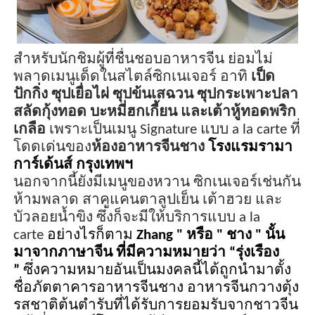
สำหรับนักชิมผู้ที่ชื่นชอบอาหารจีน ย่อมไม่
พลาด
เมนู
เด็ด
ในสไตล์ซิกเนเจอร์
อาทิ
เป็ด
ปักกิ่ง ซุปเยื่อไผ่ ซุปข้นเสฉวน ซุปกระเพาะปลา
สลัดกุ้งทอด บะหมี่ฮกเกี้ยน และเต้าหู้ทอดพริก
เกลือ
เพราะ
เป็นเมนู
Signature
แบบ
a la carte
ที่
โดดเด่น
ของ
ห้องอาหารจีนชาง
โรงแรมรามา
การ์เด้นส์ กรุงเทพฯ
นอกจากนี้ยังมีเมนู
ของหวาน
ซิกเนเจอร์เช่นกัน
ห้ามพลาด
สาคูแคนตาลูปเย็น เต้าฮวย และ
บัวลอยน้ำขิง
ซึ่ง
ก็จะมีให้บริการแบบ
a la
carte
อย่างไรก็ตาม
Zhang "
หรือ " ชาง "
นั้น
มาจากภาษาจีน
ที่
มีความหมายว่า “รุ่งเรือง
”
ซึ่งความหมายอันเป็นมงคลนี้ได้ถูกนำมาตั้ง
ชื่อภัตตาคารอาหารจีนชาง อาหารจีนกวางตุ้ง
รสชาติต้นตำรับที่ได้รับการยอมรับจากชาวจีน