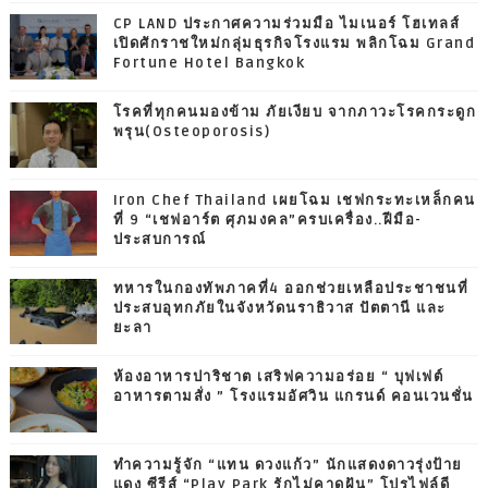
CP LAND ประกาศความร่วมมือ ไมเนอร์ โฮเทลส์
เปิดศักราชใหม่กลุ่มธุรกิจโรงแรม พลิกโฉม Grand
Fortune Hotel Bangkok
โรคที่ทุกคนมองข้าม ภัยเงียบ จากภาวะโรคกระดูก
พรุน(Osteoporosis)
Iron Chef Thailand เผยโฉม เชฟกระทะเหล็กคน
ที่ 9 “เชฟอาร์ต ศุภมงคล”ครบเครื่อง..ฝีมือ-
ประสบการณ์
ทหารในกองทัพภาคที่4 ออกช่วยเหลือประชาชนที่
ประสบอุทกภัยในจังหวัดนราธิวาส ปัตตานี และ
ยะลา
ห้องอาหารปาริชาต เสริฟความอร่อย “ บุฟเฟต์
อาหารตามสั่ง ” โรงแรมอัศวิน แกรนด์ คอนเวนชั่น
ทำความรู้จัก “แทน ดวงแก้ว” นักแสดงดาวรุ่งป้าย
แดง ซีรีส์ “Play Park รักไม่คาดฝัน” โปรไฟล์ดี