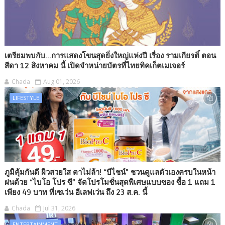
เตรียมพบกับ...การแสดงโขนสุดยิ่งใหญ่แห่งปี เรื่อง รามเกียรติ์ ตอน
สีดา 12 สิงหาคม นี้ เปิดจำหน่ายบัตรที่ไทยทิคเก็ตเมเจอร์
Chada
Aug 01, 2026
LIFESTYLE
ภูมิคุ้มกันดี ผิวสวยใส ตาไม่ล้า! “บีไชน์” ชวนดูแลตัวเองครบในหน้า
ฝนด้วย “ไบโอ โปร ซี” จัดโปรโมชั่นสุดพิเศษแบบซอง ซื้อ 1 แถม 1
เพียง 49 บาท ที่เซเว่น อีเลฟเว่น ถึง 23 ส.ค. นี้
Chada
Jul 31, 2026
ENTERTAINMENT