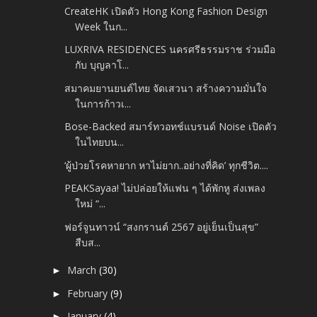
CreateHK เปิดตัว Hong Kong Fashion Design
Week ในก...
LUXRIVA RESIDENCES นครศรีธรรมราช ร่วมมือ
กับ บุญลาโ...
สมาคมยานยนต์ไทย จัดเสวนา สร้างความมั่นใจ
ในการก้าวเ...
Bose-Backed สมาร์ทวอทช์แบรนด์ Noise เปิดตัว
ในไทยบน...
‘ผู้ป่วยโรคหายาก หาไม่ยาก..อย่างที่คิด’ ทุกชีวิต....
PEAKSayaa! ไม่ปล่อยให้แฟน ๆ ได้พักหู ส่งเพลง
ใหม่ “...
ฟอร์จูนทาวน์ “สงกรานต์ 2567 อยู่เย็นเป็นสุข”
สืบส...
March
(30)
►
February
(9)
►
January
(4)
►