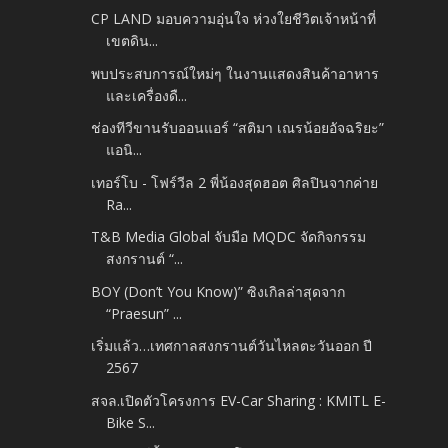
CP LAND มอบความอุ่นใจ ห่วงใยชีวิตเจ้าหน้าที่
เขตดิน...
พบประสบการณ์ใหม่ๆ ในงานแสดงสินค้าอาหาร
และเครื่องดื...
ช่องทีวีขานรับออนแอร์ “สติมา เณรน้อยอัจฉริยะ”
แอนิ...
เทอร์โบ - โฟร์วีล 2 พี่น้องสุดฮอต ศิลปินจากค่าย
Ra...
T&B Media Global จับมือ MQDC จัดกิจกรรม
สงกรานต์ “...
BOY (Don’t You Know)” ซิงเกิลล่าสุดจาก
“Praesun” ...
เริ่มแล้ว…เทศกาลสงกรานต์วันไหลตะวันออก ปี
2567
สจล.เปิดตัวโครงการ EV-Car Sharing : KMITL E-
Bike S...