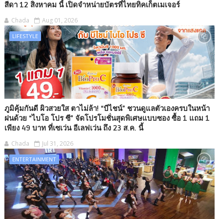
สีดา 12 สิงหาคม นี้ เปิดจำหน่ายบัตรที่ไทยทิคเก็ตเมเจอร์
Chada
Aug 01, 2026
LIFESTYLE
ภูมิคุ้มกันดี ผิวสวยใส ตาไม่ล้า! “บีไชน์” ชวนดูแลตัวเองครบในหน้า
ฝนด้วย “ไบโอ โปร ซี” จัดโปรโมชั่นสุดพิเศษแบบซอง ซื้อ 1 แถม 1
เพียง 49 บาท ที่เซเว่น อีเลฟเว่น ถึง 23 ส.ค. นี้
Chada
Jul 31, 2026
ENTERTAINMENT