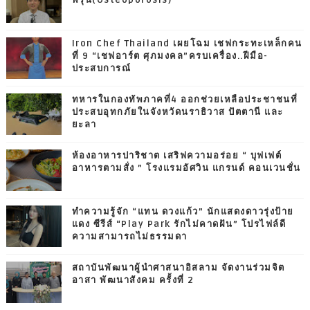
Iron Chef Thailand เผยโฉม เชฟกระทะเหล็กคน
ที่ 9 “เชฟอาร์ต ศุภมงคล”ครบเครื่อง..ฝีมือ-
ประสบการณ์
ทหารในกองทัพภาคที่4 ออกช่วยเหลือประชาชนที่
ประสบอุทกภัยในจังหวัดนราธิวาส ปัตตานี และ
ยะลา
ห้องอาหารปาริชาต เสริฟความอร่อย “ บุฟเฟต์
อาหารตามสั่ง ” โรงแรมอัศวิน แกรนด์ คอนเวนชั่น
ทำความรู้จัก “แทน ดวงแก้ว” นักแสดงดาวรุ่งป้าย
แดง ซีรีส์ “Play Park รักไม่คาดฝัน” โปรไฟล์ดี
ความสามารถไม่ธรรมดา
สถาบันพัฒนาผู้นำศาสนาอิสลาม จัดงานร่วมจิต
อาสา พัฒนาสังคม ครั้งที่ 2