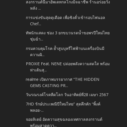
สงกรานต์นี้มาอัพเดทกลโกงมิจฉาชีพ ร้านอร่อยวัง
หลัง ...
การแข่งขันสุดดุเดือด เพื่อชิงตั๋วเข้ารอบไฟนอล
Chef...
ทัพนักแสดง ช่อง 3 ยกขบวนรดน้ำขอพรปีใหม่ไทย
ชุ่มฉ่ำ...
กรมควบคุมโรค ย้ำสูบบุหรี่ไฟฟ้าบนเครื่องบินมี
ความผิ...
PROXIE Feat. NENE ปล่อยพลังความสดใส พร้อม
ท่าเต้นสุ...
realme เปิดภาพบรรยากาศ “THE HIDDEN
GEMS CASTING PR...
วันรณรงค์โรคหืดโลก วันอาทิตย์ที่28 เมษา 2567
7HD รักษ์ประเพณีปีใหม่ไทย” สุดคึกคัก “พิ้งค์
พลอย-...
จอยลิเดย์ อัดความสุขฉลองเทศกาลสงกรานต์
พร้อมสาดควา...