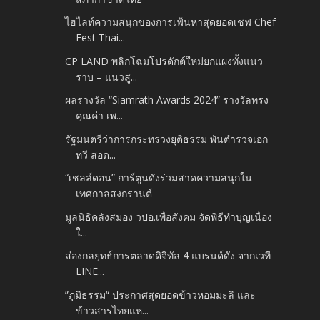
ไฮไลท์ความสนุกของการเฟ้นหาสุดยอดเชฟ Chef
Fest Thai...
CP LAND พลิกโฉมโปรดักต์ใหม่ยกแผงทั้งแนว
ราบ – แนวสู...
ผลรางวัล “Siamrath Awards 2024” รางวัลทรง
คุณค่า เพ...
รัฐมนตรีว่าการกระทรวงยุติธรรม พันตํารวจเอก
ทวี สอด...
“เชลล์ดอน” การ์ตูนดังร่วมสาดความสนุกใน
เทศกาลสงกรานต์
มูลนิธิคลังสมอง วปอ.เพื่อสังคม จัดพิธีทำบุญเนื่อง
ใ...
ส่องกลยุทธ์การตลาดดิจิทัล 4 แบรนด์ดัง จากเวที
LINE...
”ภูมิธรรม“ ประกาศสุดยอดข้าวหอมมะลิ และ
ข้าวสารไทยแห...