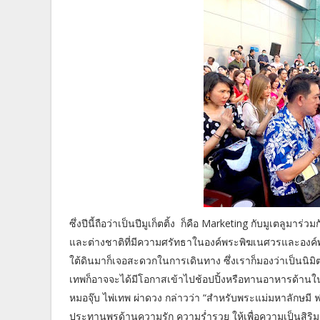
ซึ่งปีนี้ถือว่าเป็นปีมูเก็ตติ้ง ก็คือ Marketing กับมูเตลูมา
และต่างชาติที่มีความศรัทธาในองค์พระพิฆเนศวรและองค์พร
ใต้ดินมาก็เจอสะดวกในการเดินทาง ซึ่งเราก็มองว่าเป็นนิมิ
เทพก็อาจจะได้มีโอกาสเข้าไปช้อปปิ้งหรือทานอาหารด้านใ
หมอจุ๊บ ไพ่เทพ ผ่าดวง กล่าวว่า “สำหรับพระแม่มหาลักษมี 
ประทานพรด้านความรัก ความร่ำรวย ให้เพื่อความเป็นสิริม