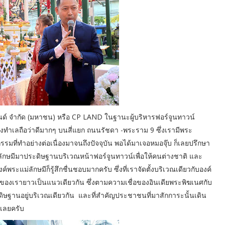
แลนด์ จำกัด (มหาชน) หรือ CP LAND ในฐานะผู้บริหารฟอร์จูนทาวน์
 ซึ่งทำเลถือว่าดีมากๆ บนสี่แยก ถนนรัชดา -พระราม 9 ซึ่งเรามีพระ
จกรรมที่ทำอย่างต่อเนื่องมาจนถึงปัจจุบัน พอได้มาเจอหมอจุ๊บ ก็เลยปรึกษา
ักษมีมาประดิษฐานบริเวณหน้าฟอร์จูนทาวน์เพื่อให้คนต่างชาติ และ
์พระแม่ลักษมีก็รู้สึกชื่นชอบมากครับ ซึ่งที่เราจัดตั้งบริเวณเดียวกับองค์
น์ของเรายาวเป็นแนวเดียวกัน ซึ่งตามความเชื่อของอินเดียพระพิฆเนศกับ
ระดิษฐานอยู่บริเวณเดียวกัน และที่สำคัญประชาชนที่มาสักการะนั้นเดิน
เลยครับ