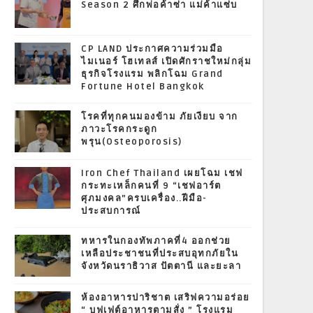
Season 2 ศึกพ่อค้าซ่า แม่ค้าแซ่บ
CP LAND ประกาศความร่วมมือ
ไมเนอร์ โฮเทลส์ เปิดศักราชใหม่กลุ่ม
ธุรกิจโรงแรม พลิกโฉม Grand
Fortune Hotel Bangkok
โรคที่ทุกคนมองข้าม ภัยเงียบ จาก
ภาวะโรคกระดูก
พรุน(Osteoporosis)
Iron Chef Thailand เผยโฉม เชฟ
กระทะเหล็กคนที่ 9 “เชฟอาร์ต
ศุภมงคล”ครบเครื่อง..ฝีมือ-
ประสบการณ์
ทหารในกองทัพภาคที่4 ออกช่วย
เหลือประชาชนที่ประสบอุทกภัยใน
จังหวัดนราธิวาส ปัตตานี และยะลา
ห้องอาหารปาริชาต เสริฟความอร่อย
“ บุฟเฟต์อาหารตามสั่ง ” โรงแรม