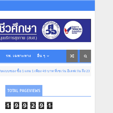
รพ. เฉพาะทาง
อื่น ๆ
 แถม 1 เพียง 49 บาท ที่เซเว่น อีเลฟเว่น ถึง 23 ส.ค. นี้
ENTER
TOTAL PAGEVIEWS
1
9
9
2
9
1