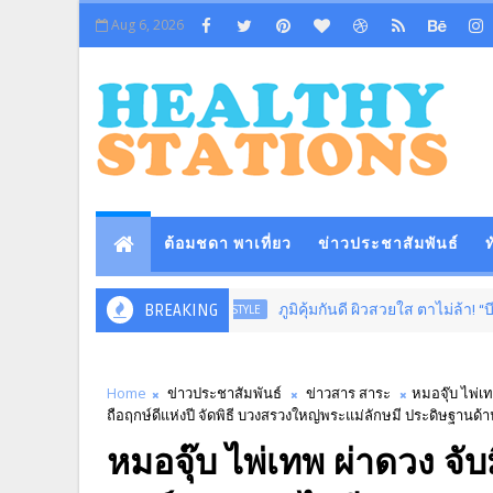
Aug 6, 2026
ต้อมชดา พาเที่ยว
ข่าวประชาสัมพันธ์
ท
BREAKING
ภูมิคุ้มกันดี ผิวสวยใส ตาไม่ล้า! “บีไชน์” ช
LIFESTYLE
Home
ข่าวประชาสัมพันธ์
ข่าวสาร สาระ
หมอจุ๊บ ไพ่เ
ถือฤกษ์ดีแห่งปี จัดพิธี บวงสรวงใหญ่พระแม่ลักษมี ประดิษฐานด
หมอจุ๊บ ไพ่เทพ ผ่าดวง จั