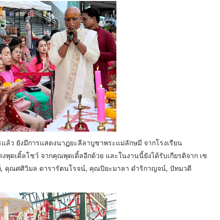
้ว ยังมีการแสดงนาฏยะลีลาบูชาพระแม่ลักษมี จากโรงเรียน
ดิ้ลโชว์ จากคุณพุดเดิ้ลอีกด้วย และในงานนี้ยังได้รับเกียรติจาก เซ
ท์, คุณศศิวิมล ดารารัตนโรจน์, คุณปิยะมาลา ดำริกาญจน์, ปัทมวดี