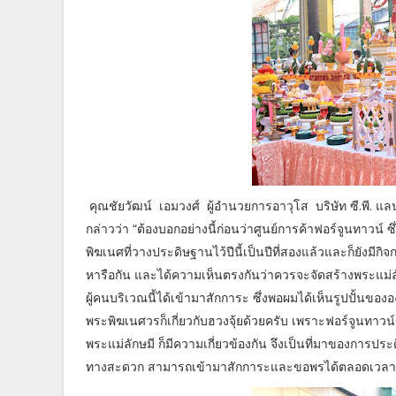
คุณชัยวัฒน์ เอมวงศ์ ผู้อำนวยการอาวุโส บริษัท ซี.พี. 
กล่าวว่า “ต้องบอกอย่างนี้ก่อนว่าศูนย์การค้าฟอร์จูนทาวน์
พิฆเนศที่วางประดิษฐานไว้ปีนี้เป็นปีที่สองแล้วและก็ยังมีกิ
หารือกัน และได้ความเห็นตรงกันว่าควรจะจัดสร้างพระแม่ล
ผู้คนบริเวณนี้ได้เข้ามาสักการะ ซึ่งพอผมได้เห็นรูปปั้นขององค
พระพิฆเนศวรก็เกี่ยวกับฮวงจุ้ยด้วยครับ เพราะฟอร์จูนทาว
พระแม่ลักษมี ก็มีความเกี่ยวข้องกัน จึงเป็นที่มาของการป
ทางสะดวก สามารถเข้ามาสักการะและขอพรได้ตลอดเวลา