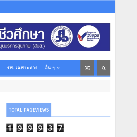
รพ. เฉพาะทาง
อื่น ๆ
TOTAL PAGEVIEWS
1
9
9
9
3
7