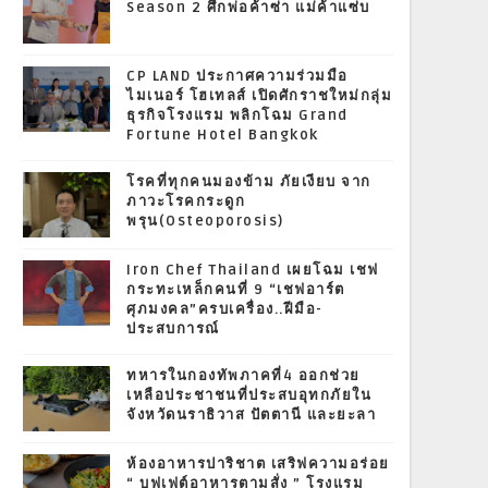
Season 2 ศึกพ่อค้าซ่า แม่ค้าแซ่บ
CP LAND ประกาศความร่วมมือ
ไมเนอร์ โฮเทลส์ เปิดศักราชใหม่กลุ่ม
ธุรกิจโรงแรม พลิกโฉม Grand
Fortune Hotel Bangkok
โรคที่ทุกคนมองข้าม ภัยเงียบ จาก
ภาวะโรคกระดูก
พรุน(Osteoporosis)
Iron Chef Thailand เผยโฉม เชฟ
กระทะเหล็กคนที่ 9 “เชฟอาร์ต
ศุภมงคล”ครบเครื่อง..ฝีมือ-
ประสบการณ์
ทหารในกองทัพภาคที่4 ออกช่วย
เหลือประชาชนที่ประสบอุทกภัยใน
จังหวัดนราธิวาส ปัตตานี และยะลา
ห้องอาหารปาริชาต เสริฟความอร่อย
“ บุฟเฟต์อาหารตามสั่ง ” โรงแรม