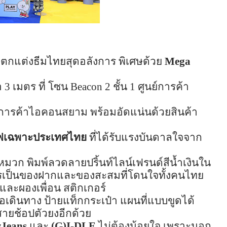
 ตกแต่งธีมไทยสุดอลังการ พิเศษด้วย
Mega
า
3
เมตร ที่ โซน
Beacon 2
ชั้น
1
ศูนย์การค้า
์การค้าไอคอนสยาม พร้อมอัดแน่นด้วยสินค้า
ฟ
เฉพาะประเทศไทย
ที่ได้รับแรงบันดาลใจจาก
ละหมวก พิมพ์ลวดลายป
ริ้
นท์ไลน์
เฟ
รนด์สีน้ำเงินใน
รเป็นของฝากและของสะสมที่โดนใจทั้งคนไทย
และผองเพื่อน สติกเกอร์
ือเดินทาง ป้ายแท็กกระเป๋า แผนที่แบบขูดได้
สาย
ช้
อปตัวยงอีกด้วย
Jeans
และ
(
G)I-DLE
ไม่ต้องน้อยใจ เพราะนอก