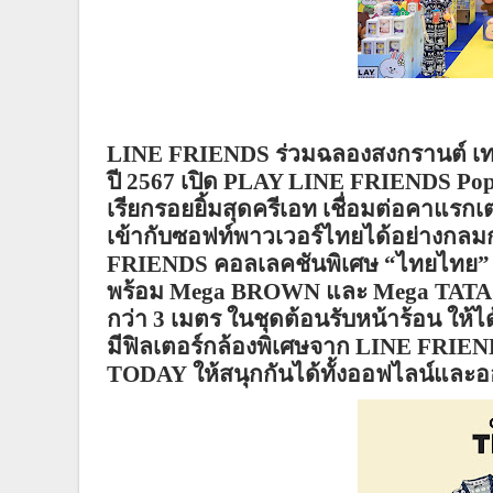
LINE FRIENDS
ร่วมฉลองสงกรานต์ เ
ปี
2567
เปิด
PLAY LINE FRIENDS Pop-
เรียกรอยยิ้มสุดครีเอท เชื่อมต่อคาแรก
เ
เข้ากับซอ
ฟท์
พาว
เวอร์
ไทยได้อย่างกลมกล
FRIENDS
คอล
เล
คชันพิเศษ
“
ไทยไทย
พร้อม
Mega BROWN
และ
Mega TATA 
กว่า
3
เมตร ในชุดต้อนรับหน้าร้อน ให้ไ
มีฟิลเตอร์กล้องพิเศษจาก
LINE FRIE
TODAY
ให้สนุกกันได้ทั้งออฟไลน์และอ