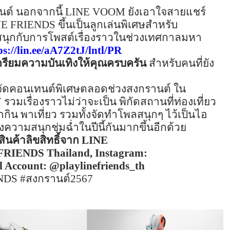
นต์ นอกจากนี้
LINE VOOM
ยังเอาใจสายแชร์
NE FRIENDS
ขึ้นเป็นลูกเล่นพิเศษสำหรับ
ด้สนุกกับการโพสต์เรื่องราวในช่วงเทศกาลมหา
ps://lin.ee/aA7Z2tJ/lntl/PR
ตรียมความบันเทิงให้คุณครบครัน
สำหรับคนที่ยัง
จัดคอนเทนต์พิเศษตลอดช่วงสงกรานต์ ใน
Y
รวมเรื่องราวไม่ว่าจะเป็น พิกัดสถานที่ท่องเที่ยว
ิน พาเที่ยว รวมทั้งจัดทำโพลสนุกๆ ไว้เป็นไอ
ความสนุกชุ่มฉ่ำในปีนี้กันมากขึ้นอีกด้วย
ินค้าลิขสิทธิ์จาก
LINE
FRIENDS Thailand, Instagram:
l Account: @playlinefriends_th
NDS #
สงกรานต์
2567