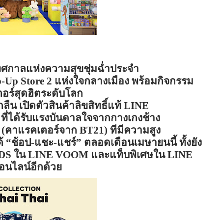
ทศกาลแห่งความสุขชุ่มฉ่ำประจำ
Up Store 2
แห่งใจกลางเมือง พร้อมกิจกรรม
ต
อร์สุดฮิตระดับโลก
ืน เปิดตัวสินค้าลิขสิทธิ์แท้
LINE
”
ที่ได้รับแรงบันดาลใจจากกางเกงช้าง
(
คาแรคเตอร์จาก
BT21)
ทีมีความสูง
ด้
“
ช้
อป-แชะ-แชร์
”
ตลอดเดือนเมษายนนี้ ทั้งยัง
NDS
ใน
LINE VOOM
และแท็บพิเศษใน
LINE
อนไลน์อีกด้วย