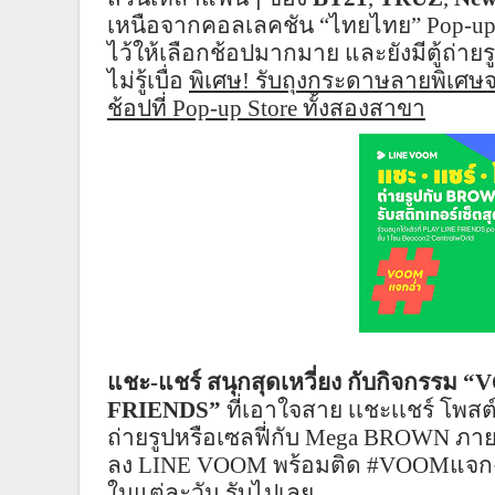
เหนือจากคอล
เล
คชัน
“
ไทยไทย
” Pop-up
ไว้ให้เลือกช้อปมากมาย และยังมีตู้ถ่า
ไม่รู้เบื่อ
พิเศษ! รับถุงกระดาษลายพิเศ
ช
้อปที่
Pop-up Store
ทั้งสองสาขา
แชะ-แชร์ สนุกสุดเหวี่ยง กับกิจกรรม
“
FRIENDS”
ที่เอาใจสาย
เเชะ
เเชร์
โพสต
ถ่ายรูปหรือ
เซลฟี่
กับ
Mega BROWN
ภา
ลง
LINE VOOM
พร้อมติด
#VOOM
แจกฉ
ในแต่ละวัน รับไปเลย