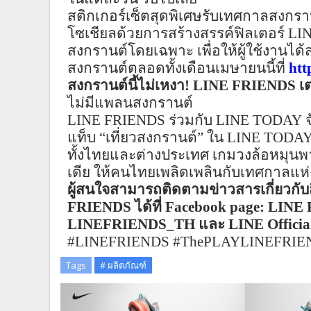
สติกเกอร์เซ็ตสุดพิเศษรับเทศกาลสงกรา
โซ
เชีย
ลด
้วย
การสร้างสรรค์ฟิลเตอร์
LI
สงกรานต์โดยเฉพาะ เพื่อให้ผู้ใช้งานไ
สงกรานต์ตลอดทั้งเดือนเมษายนนี้ที่
htt
สงกรานต์นี้ไม่เหงา!
LINE FRIENDS
เ
ไม่มีแพลนสงกรานต์
LINE FRIENDS
ร่วมกับ
LINE TODAY
แท็บ
“
เที่ยวสงกรานต์
”
ใน
LINE TODA
ทั้งไทยและต่างประเทศ เกมวงล้อหมุนพาก
เดีย ให้คนไทยเพลิดเพลินกับเทศกาลแห่ง
ผู้สนใจสามารถติดตามข่าวสารเกี่ยวกับส
FRIENDS
ได้ที่
Facebook page: LINE 
LINEFRIENDS_TH
และ
LINE Officia
#LINEFRIENDS #ThePLAYLINEFRIE
Tags
# ผลิตภัณฑ์