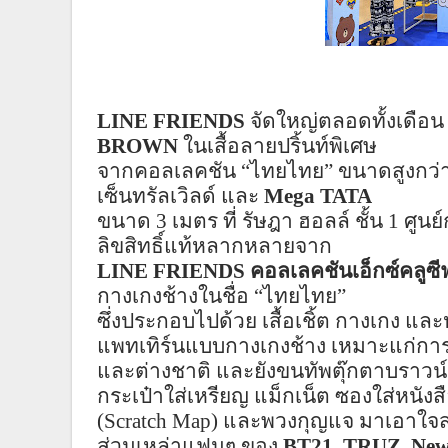
LINE FRIENDS
จัดใหญ่ตลอดทั้งเดือน
BROWN
ในเสื้อลายป
ริ้
นท์พิเศษ
จากคอล
เล
คชัน
“
ไทยไทย
”
ขนาดสูงกว่
เซ็นทรัล
เวิลด์
และ
Mega TATA
ขนาด
3
เมตร ที่ รัษฎา
ฮอลล์
ชั้น
1
ศูนย
ลิขสิทธิ์แท้หลากหลายจาก
LINE FRIENDS
คอล
เล
คชันเอ็กซ์คลู
ซี
กางเกงช้างในชื่อ
“
ไทยไทย
”
ซึ่งประกอบไปด้วย เสื้อเชิ้ต กางเกง แ
แพท
เทิร์น
แบบกางเกงช้าง เหมาะแก่กา
และต่างชาติ และยังขนทัพตุ๊กตาบราวน์
กระเป๋าใส่เหรียญ
แม็ก
เน็ต ซองใส่หนังส
(
Scratch Map)
และพวงกุญแจ มาเอาใจ
ส่วนเหล่าแฟนๆ ของ
BT21
,
TRUZ
,
New