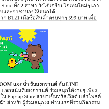
 Store
ทั้ง
2
สาขา ยังได้เตรียมไอเทมใหม่ๆ เอา
ยรูปและกาชาปองให้สนุกได้
ษจาก
BT21
เมื่อซื้อสินค้าครบทุกๆ
599
บาท เม
ื่อ
VOOM
เเจก
ฉ่ำ รับสงกรานต์ กับ
LINE
์
เเจก
สนั่นรับสงกรานต์ ร่วมสนุกได้ง่ายๆ เพียง
ยใน
Pop-up Store
สาขาเซ็นทรัล
เวิลด์
เเล้วโพสต์
่ำ สำหรับผู้ร่วมสนุก
80
ท่านแรกที่ร่วมกิจกรรม