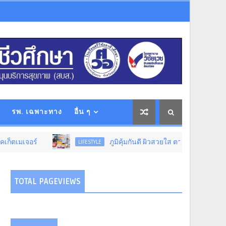
รพ. เฉพาะทาง
อื่น ๆ
จอร์
ภูมิคุ้มกันดี ผิวสวยใส ตาไม่ล้า! “บีไชน์” ชวนดู
LIFESTYLE
TOTAL PAGEVIEWS