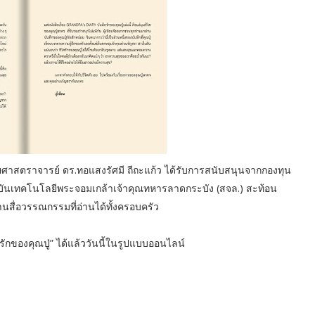
วยศาสตราจารย์ ดร.ทอแสงรัศมี ถีถะแก้ว ได้รับการสนับสนุนจากกองทุน
ันเทคโนโลยีพระจอมเกล้าเจ้าคุณทหารลาดกระบัง (สจล.) สะท้อน
านสื่อวรรณกรรมที่อ่านได้ทั้งครอบครัว
ของคุณปู่” ได้แล้ววันนี้ในรูปแบบออนไลน์