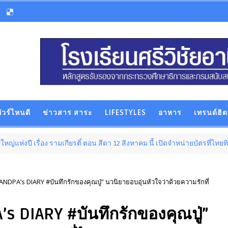
ัวร์ไหนดี
ข่าวสาร สาระ
LIFESTYLES
อาหาร
เทรนด์ฮิต
เรื่อง รามเกียรติ์ ตอน สีดา 12 สิงหาคม นี้ เปิดจำหน่ายบัตรที่ไทยทิคเก็ตเมเ
DPA’s DIARY #บันทึกรักของคุณปู่” นวนิยายอบอุ่นหัวใจว่าด้วยความรักที่
 DIARY #บันทึกรักของคุณปู่”