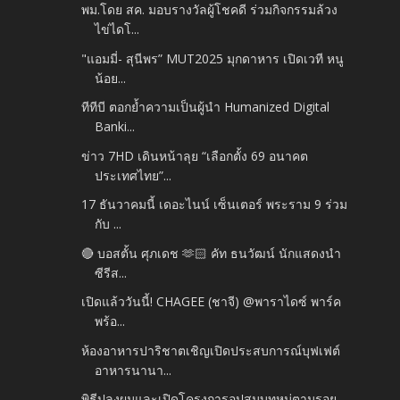
พม.โดย สค. มอบรางวัลผู้โชคดี ร่วมกิจกรรมล้วง
ไข่ไดโ...
"แอมมี่- สุนีพร” MUT2025 มุกดาหาร เปิดเวที หนู
น้อย...
ทีทีบี ตอกย้ำความเป็นผู้นำ Humanized Digital
Banki...
ข่าว 7HD เดินหน้าลุย “เลือกตั้ง 69 อนาคต
ประเทศไทย”...
17 ธันวาคมนี้ เดอะไนน์ เซ็นเตอร์ พระราม 9 ร่วม
กับ ...
🔴 บอสตั้น ศุภเดช 🫶🏻 คัท ธนวัฒน์ นักแสดงนำ
ซีรีส...
เปิดแล้ววันนี้! CHAGEE (ชาจี) @พาราไดซ์ พาร์ค
พร้อ...
ห้องอาหารปาริชาตเชิญเปิดประสบการณ์บุฟเฟต์
อาหารนานา...
พิธีปลงผมและเปิดโครงการอุปสมบทหมู่ตามรอย