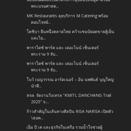
พระบรมศาสด...
MK Restaurants ลุยบริการ M Catering พร้อม
ตอบโจทย์...
โตชิบา ยืนหนึ่งตลาดไทย คว้าแชมป์ยอดขายตู้เย็น
และไม...
พาราไดซ์ พาร์ค และ เดอะไนน์ เซ็นเตอร์
พระราม 9 จับ...
พาราไดซ์ พาร์ค และ เดอะไนน์ เซ็นเตอร์
พระราม 9 จับ...
โบว์ เบญวรรณ อาร์ดเนอร์ – อ้น นพพันธ์ บุญใหญ่
นำที...
สจล. จัดงานวิ่งเทรล “KMITL DANCHANG Trail
2025” จ....
ก้าวสำคัญในเส้นทางศิลปิน RISA NARISA เปิดตัว
‘เธอค...
เอ็ม บี เค และธุรกิจในเครือ รวมน้ำใจช่วยผู้