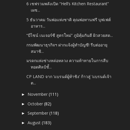
6 เชฟรวมพลังเปิด “Hell’s Kitchen Restaurant”
เผช...
5 ธันวาคม วันพ่อแห่งชาติ คุณพ่อทานฟรี บุฟเฟต์
อาหาร...
“บีไชน์ เนเจอร์ซี สูตรใหม่” ภูมิคุ้มกันดี ผิวสวยสด...
กรมพัฒนาธุรกิจฯ ฝากแจ้งผู้ทำบัญชี! รีบต่ออายุ
สมาชิ...
มรดกแห่งช่างหล่อหลวง ความท้าทายในการสืบ
ทอดศิลป์ชั้...
CP LAND จาก ‘แบรนด์ผู้ท้าชิง’ ก้าวสู่ ‘แบรนด์เจ้า
ต...
November
(111)
►
October
(82)
►
September
(118)
►
August
(183)
►