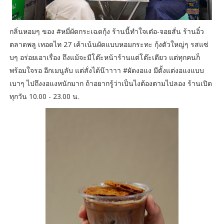
กลิ่นหอมๆ ของ #หมี่ผัดกระเฉดกุ้ง ร้านนี้ทำใจเต๋อ-จอยสั่น ร้านอิ๋ว
ตลาดพลู เทอดไท 27 เค้าเน้นผัดแบบหอมกระทะ กุ้งตัวใหญ่ๆ รสแซ่
บๆ อร่อยเอาเรื่อง ถึงแม้จะมีโต๊ะหน้าร้านแต่โต๊ะเดียว แต่ทุกคนก็
พร้อมใจรอ อีกเมนูลับ แต่สั่งได้น๊าาาา #ผัดงอแง มีตั้งแต่งอแงแบบ
เบาๆ ไปถึงงอแงหนักมาก ถ้าอยากรู้ว่าเป็นไงต้องตามไปลอง ร้านเปิด
ทุกวัน 10.00 - 23.00 น.