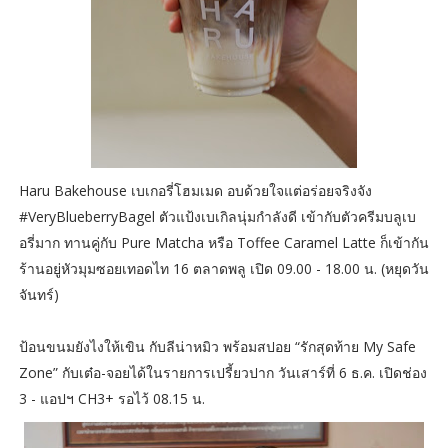
Haru Bakehouse เบเกอรี่โฮมเมด อบด้วยใจแต่อร่อยจริงจัง
#VeryBlueberryBagel ตัวแป้งเบเกิลนุ่มกำลังดี เข้ากับตัวครีมบลูเบ
อรี่มาก ทานคู่กับ Pure Matcha หรือ Toffee Caramel Latte ก็เข้ากัน
ร้านอยู่หัวมุมซอยเทอดไท 16 ตลาดพลู เปิด 09.00 - 18.00 น. (หยุดวัน
จันทร์)
ป้อนขนมยังไงให้เขิน กับลีน่าหมิว พร้อมสปอย “รักสุดท้าย My Safe
Zone” กับเต๋อ-จอยได้ในรายการเปรี้ยวปาก วันเสาร์ที่ 6 ธ.ค. เปิดช่อง
3 - แอปฯ CH3+ รอไว้ 08.15 น.