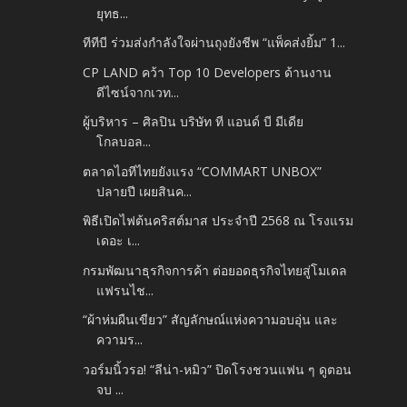
ยุทธ...
ทีทีบี ร่วมส่งกำลังใจผ่านถุงยังชีพ “แพ็คส่งยิ้ม” 1...
CP LAND คว้า Top 10 Developers ด้านงาน
ดีไซน์จากเวท...
ผู้บริหาร – ศิลปิน บริษัท ที แอนด์ บี มีเดีย
โกลบอล...
ตลาดไอทีไทยยังแรง “COMMART UNBOX”
ปลายปี เผยสินค...
พิธีเปิดไฟต้นคริสต์มาส ประจำปี 2568 ณ โรงแรม
เดอะ เ...
กรมพัฒนาธุรกิจการค้า ต่อยอดธุรกิจไทยสู่โมเดล
แฟรนไช...
“ผ้าห่มผืนเขียว” สัญลักษณ์แห่งความอบอุ่น และ
ความร...
วอร์มนิ้วรอ! “ลีน่า-หมิว” ปิดโรงชวนแฟน ๆ ดูตอน
จบ ...