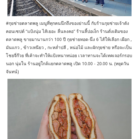
#กุยช่ายตลาดพลู เมนูที่ทุกคนนึกถึงของย่านนี้ กับร้านกุยช่ายเจ้าดัง
คอนเซปต์ “แป้งนุ่ม ไส้เยอะ ลื่นลงคอ” ร้านลี้ปอเง็ก ร้านดั่งเดิมของ
ตลาดพลู ขายมานานกว่า 100 ปี กุยช่ายทอด-นึ่ง 6 ไส้ให้เลือก เผือก ,
มันแกว , ข้าวเหนียว , กะหล่ำปลี , หน่อไม้ และผักกุยช่าย หรือจะเป็น
โชยจี่ก๊วย ที่เค้าจะทำให้แป้งหนาหน่อย เวลาทานจะได้เทคเจอร์กรอบ
นอก นุ่มใน ร้านอยู่ใกล้แยกตลาดพลู เปิด 10.00 - 20.00 น. (หยุดวัน
จันทน์)