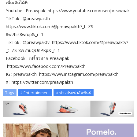
เพิ่มเติมได้ที่
Youtube : Preawpak https://www.youtube.com/user/preawpak
TikTok : @preawpakth
https://www.tiktok.com/@preawpakth?_t=ZS-
8w7his8wrup&_r=1
TikTok : @preawpaktv https://www.tiktok.com/@preawpaktv?
_t=ZS-8w7huQUnPKp&_r=1
Facebook : เปรี้ยวปาก-Preawpak
https://www.facebook.com/Preawpakth
IG : preawpakth https://www.instagram.com/preawpakth
X : https://twitter.com/preawpakth
Tags
# Entertainment
# ข่าวประชาสัมพันธ์