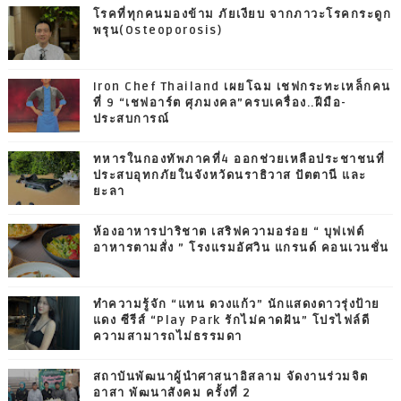
โรคที่ทุกคนมองข้าม ภัยเงียบ จากภาวะโรคกระดูก
พรุน(Osteoporosis)
Iron Chef Thailand เผยโฉม เชฟกระทะเหล็กคน
ที่ 9 “เชฟอาร์ต ศุภมงคล”ครบเครื่อง..ฝีมือ-
ประสบการณ์
ทหารในกองทัพภาคที่4 ออกช่วยเหลือประชาชนที่
ประสบอุทกภัยในจังหวัดนราธิวาส ปัตตานี และ
ยะลา
ห้องอาหารปาริชาต เสริฟความอร่อย “ บุฟเฟต์
อาหารตามสั่ง ” โรงแรมอัศวิน แกรนด์ คอนเวนชั่น
ทำความรู้จัก “แทน ดวงแก้ว” นักแสดงดาวรุ่งป้าย
แดง ซีรีส์ “Play Park รักไม่คาดฝัน” โปรไฟล์ดี
ความสามารถไม่ธรรมดา
สถาบันพัฒนาผู้นำศาสนาอิสลาม จัดงานร่วมจิต
อาสา พัฒนาสังคม ครั้งที่ 2