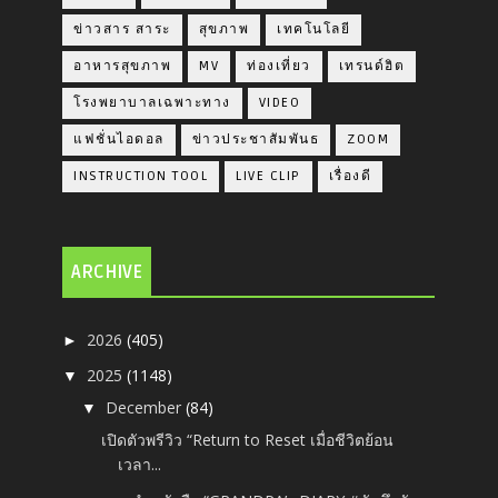
ข่าวสาร สาระ
สุขภาพ
เทคโนโลยี
อาหารสุขภาพ
MV
ท่องเที่ยว
เทรนด์ฮิต
โรงพยาบาลเฉพาะทาง
VIDEO
แฟชั่นไอดอล
ข่าวประชาสัมพันธ
ZOOM
INSTRUCTION TOOL
LIVE CLIP
เรื่องดี
ARCHIVE
2026
(405)
►
2025
(1148)
▼
December
(84)
▼
เปิดตัวพรีวิว “Return to Reset เมื่อชีวิตย้อน
เวลา...