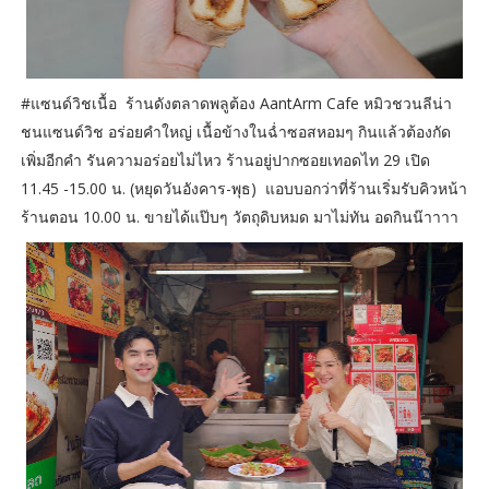
#แซนด์วิชเนื้อ ร้านดังตลาดพลูต้อง AantArm Cafe หมิวชวนลีน่า
ชนแซนด์วิช อร่อยคำใหญ่ เนื้อข้างในฉ่ำซอสหอมๆ กินแล้วต้องกัด
เพิ่มอีกคำ รันความอร่อยไม่ไหว ร้านอยู่ปากซอยเทอดไท 29 เปิด
11.45 -15.00 น. (หยุดวันอังคาร-พุธ) แอบบอกว่าที่ร้านเริ่มรับคิวหน้า
ร้านตอน 10.00 น. ขายได้แป๊บๆ วัตถุดิบหมด มาไม่ทัน อดกินน๊าาาา