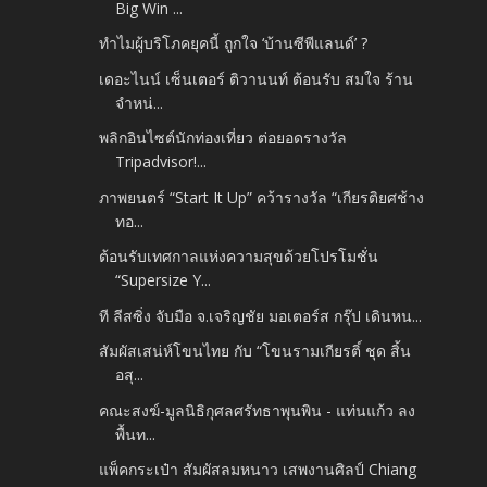
Big Win ...
ทำไมผู้บริโภคยุคนี้ ถูกใจ ‘บ้านซีพีแลนด์’ ?
เดอะไนน์ เซ็นเตอร์ ติวานนท์ ต้อนรับ สมใจ ร้าน
จำหน่...
พลิกอินไซต์นักท่องเที่ยว ต่อยอดรางวัล
Tripadvisor!...
ภาพยนตร์ “Start It Up” คว้ารางวัล “เกียรติยศช้าง
ทอ...
ต้อนรับเทศกาลแห่งความสุขด้วยโปรโมชั่น
“Supersize Y...
ที ลีสซิ่ง จับมือ จ.เจริญชัย มอเตอร์ส กรุ๊ป เดินหน...
สัมผัสเสน่ห์โขนไทย กับ “โขนรามเกียรติ์ ชุด สิ้น
อสุ...
คณะสงฆ์-มูลนิธิกุศลศรัทธาพุนพิน - แท่นแก้ว ลง
พื้นท...
แพ็คกระเป๋า สัมผัสลมหนาว เสพงานศิลป์ Chiang