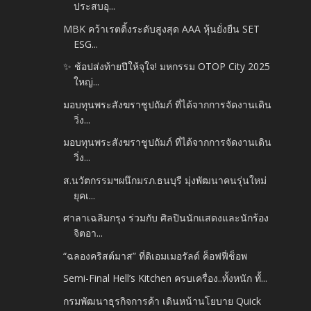
ประสบอุ...
MBK คว้าเรตติ้งระดับสูงสุด AAA หุ้นยั่งยืน SET
ESG...
✨ ช้อปส่งท้ายปีให้จุใจ! มหกรรม OTOP City 2025
ใหญ่...
มอบทุนพระสังฆราชูปถัมภ์ ที่ได้จากการจัดงานเดิน
วิ่ง...
มอบทุนพระสังฆราชูปถัมภ์ ที่ได้จากการจัดงานเดิน
วิ่ง...
ส.นวัตกรรมฯผนึกมรภ.ธนบุรี มุ่งพัฒนาคนรุ่นใหม่
ยุคเ...
ศาลาเฉลิมกรุง ร่วมกับ ศิลปินนักแสดงและนักร้อง
จิตอา...
“ฉลองคริสต์มาส” ที่ดิเอมเมอรัลด์ ค็อฟฟี่ช็อพ
Semi-Final Hell’s Kitchen ครบเครื่อง..ทั้งหนัก ทั้...
กรมพัฒนาธุรกิจการค้า เดินหน้านโยบาย Quick