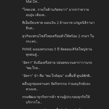
Mai De...
“ไทยเบฟ…รวมใจต้านภัยหนาว” มากกว่าความ
อบอุ่น เติมเต...
ทีเอ็มบีธนชาต มอบเงิน 2 ล้านบาท แก่มูลนิธิรามา
ธิบด...
ธุรกิจแฟรนไชส์ไทยเตรียมตัวให้พร้อม 2 กรมฯ ใน
กระทร...
PiXXiE ฉลองครบรอบ 5 ปี จัดคอนเสิร์ตใหญ่ชวน
ทุกคนสู่...
“อัครา” จับมือเครือข่าย ปล่อยขบวนคาราวานรถ
“พม.ใกล...
"อัครา" นำ ทีม "พม.ใกล้คุณ" ลงพื้นที่ ศูนย์พักพิ...
คลื่นลูกทุ่งมหานคร จัดกิจกรรม ร่วมอนุรักษ์และ
หวงแห...
กรมพัฒนาธุรกิจการค้า ชวนผู้ประกอบธุรกิจให้
บริการโล...