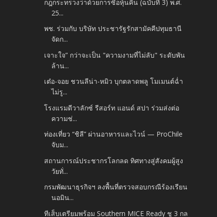
กฎกระทรวงว่าด้วยการซื้อหุ้นคืน (ฉบับที่ 3) พ.ศ.
25...
พช. ร่วมกับ บริษัท ประชารัฐรักสามัคคีปทุมธานี
จัดก...
เจาะใจ” กว่าจะเป็น "ความงามที่ไม่ลับ" ระดับพัน
ล้าน...
เต๋อ-จอย ชวนลีน่า-หมิว บุกตลาดพลู โมเมนต์ฉ่ำ
ไม่รู...
โรงแรมดีวาลักซ์ รีสอร์ท แอนด์ สปา ร่วมส่งต่อ
ความช่...
ท่องเที่ยว “ชิลี” ผ่านอาหารและไวน์ — ProChile
จับม...
สถานการณ์ประชากรโลกลด ทิศทางสู่สังคมผู้สูง
วัยทั่...
กรมพัฒนาธุรกิจฯ ลงพื้นที่ตรวจสอบกรณีร้องเรียน
นอมิน...
ทีเส็บเตรียมพร้อม Southern MICE Ready ชู 3 กล