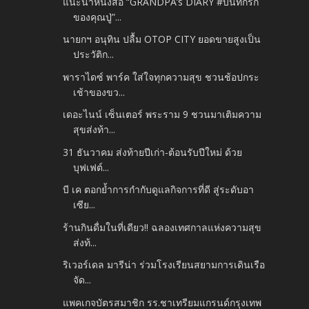
แนะนำหนังสือ “GRANDPA’s DIARY #บันทึกรัก
ของคุณปู่”...
นายกฯ อนุทิน ปลื้ม OTOP CITY ยอดขายสูงเป็น
ประวัติก...
พาราไดซ์ พาร์ค ใส่ใจทุกความสุข ชวนช้อปกระ
เช้าของขว...
เดอะไนน์ เซ็นเตอร์ พระราม 9 ชวนมาเติมความ
สุขส่งท้า...
31 ธันวาคม ส่งท้ายปีเก่า-ต้อนรับปีใหม่ ด้วย
บุฟเฟต์...
บี เค ตอกย้ำการกำกับดูแลกิจการที่ดี สู่ระดับอา
เซีย...
ร้านกินดื่มในที่เดียว!! ฉลองเทศกาลแห่งความสุข
ส่งท้...
ริเวอร์เดล มารีน่า ร่วมโรงเรียนสยามการเดินเรือ
จัด...
แพคเกจบัตรสมาชิก รร.ชาเทรียมแกรนด์กรุงเทพ