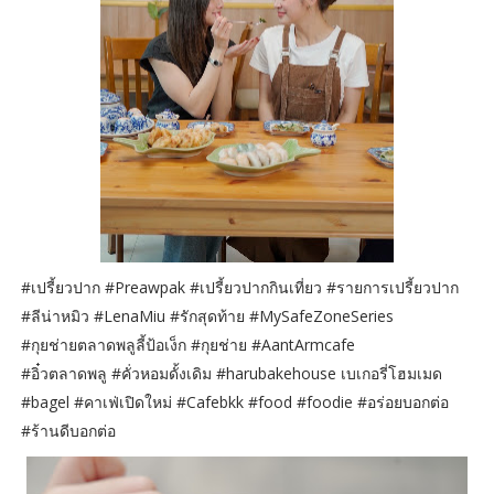
#เปรี้ยวปาก #Preawpak #เปรี้ยวปากกินเที่ยว #รายการเปรี้ยวปาก
#ลีน่าหมิว #LenaMiu #รักสุดท้าย #MySafeZoneSeries
#กุยช่ายตลาดพลูลี้ป้อเง็ก #กุยช่าย #AantArmcafe
#อิ๋วตลาดพลู #คั่วหอมดั้งเดิม #harubakehouse เบเกอรี่โฮมเมด
#bagel #คาเฟ่เปิดใหม่ #Cafebkk #food #foodie #อร่อยบอกต่อ
#ร้านดีบอกต่อ