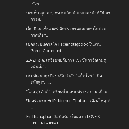
-บัตร...
บอสตั้น ศุภเดช, คัท ธนวัฒน์ นักแสดงนำซีรีส์ อา
การม...
เอ็ม บี เค เซ็นเตอร์ จัดประกวดและมอบโล่ประ
กาศเกียร...
เปิดแรงบันดาลใจ Face(note)book ในงาน
Green Communi...
20-21 ธ.ค. เตรียมพบกับการแข่งขันการ์ดเกมสุ
ดมันส์ส่...
กรมพัฒนาธุรกิจฯ ผนึกกำลัง "แม็คโคร" เปิด
หลักสูตร "...
“โอ๊ต สุรศักดิ์" เตรียมขึ้นแทน พระรองยอดเยี่ยม
ปิดครัวนรก Hell’s Kitchen Thailand เดือดไฟลุก!!
...
Eii Thanaphan ศิลปินน้องใหม่จาก LOVEiS
ENTERTAINME...