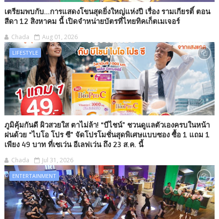
เตรียมพบกับ...การแสดงโขนสุดยิ่งใหญ่แห่งปี เรื่อง รามเกียรติ์ ตอน
สีดา 12 สิงหาคม นี้ เปิดจำหน่ายบัตรที่ไทยทิคเก็ตเมเจอร์
Chada
Aug 01, 2026
LIFESTYLE
ภูมิคุ้มกันดี ผิวสวยใส ตาไม่ล้า! “บีไชน์” ชวนดูแลตัวเองครบในหน้า
ฝนด้วย “ไบโอ โปร ซี” จัดโปรโมชั่นสุดพิเศษแบบซอง ซื้อ 1 แถม 1
เพียง 49 บาท ที่เซเว่น อีเลฟเว่น ถึง 23 ส.ค. นี้
Chada
Jul 31, 2026
ENTERTAINMENT