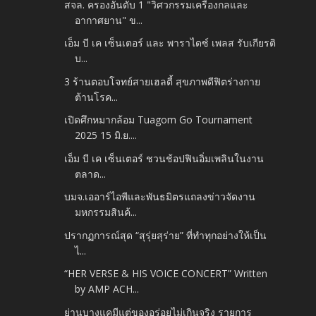
สจล. ครองอันดับ 1 "วิศวกรรมเครื่องกลและ
อากาศยาน" ข...
เอ็ม บี เค เซ็นเตอร์ และ พาราไดซ์ เพลส รับเกียรติ
บ...
3 ร้านตอบโจทย์สายเฮลตี้ สุขภาพดีฟิตร่างกาย
ต้านโรค...
เปิดศึกหมากล้อม Tuagom Go Tournament
2025 15 มิ.ย....
เอ็ม บี เค เซ็นเตอร์ ชวนช้อปฟินอิ่มเพลินในงาน
ตลาด...
บมจ.เออาร์ไอพีและพันธมิตรแถลงข่าวจัดงาน
มหกรรมสินค้...
ปรากฏการณ์สุด “สุรุ่ยสุร่าย” ที่ทำทุกอย่างให้เป็น
ไ...
“HER VERSE & HIS VOICE CONCERT” Written
by AMP ACH...
ย่านบางแคมีแต่ของอร่อยไม่เกินจริง รายการ