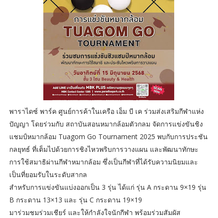
พาราไดซ์ พาร์ค ศูนย์การค้าในเครือ เอ็ม บี เค ร่วมส่งเสริมกีฬาแห่ง
ปัญญา โดยร่วมกับ สถาบันสอนหมากล้อมตัวกลม จัดการแข่งขันชิง
แชมป์หมากล้อม Tuagom Go Tournament 2025 พบกับการประชัน
กลยุทธ์ ที่เต็มไปด้วยการชิงไหวพริบการวางแผน และพัฒนาทักษะ
การใช้สมาธิผ่านกีฬาหมากล้อม ซึ่งเป็นกีฬาที่ได้รับความนิยมและ
เป็นที่ยอมรับในระดับสากล
สำหรับการแข่งขันแบ่งออกเป็น 3 รุ่น ได้แก่ รุ่น A กระดาน 9×19 รุ่น
B กระดาน 13×13 และ รุ่น C กระดาน 19×19
มาร่วมชมร่วมเชียร์ และให้กำลังใจนักกีฬา พร้อมร่วมสัมผัส