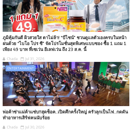
ภูมิคุ้มกันดี ผิวสวยใส ตาไม่ล้า! “บีไชน์” ชวนดูแลตัวเองครบในหน้า
ฝนด้วย “ไบโอ โปร ซี” จัดโปรโมชั่นสุดพิเศษแบบซอง ซื้อ 1 แถม 1
เพียง 49 บาท ที่เซเว่น อีเลฟเว่น ถึง 23 ส.ค. นี้
Chada
Jul 31, 2026
ENTERTAINMENT
พ่อค้าซ่าแม่ค้าแซ่บ!!สุดช็อค..เปิดศึกครั้งใหญ่ ครัวลุกเป็นไฟ..กดดัน
ทำอาหารเสิร์ฟคนนับร้อย
Chada
Jul 30, 2026