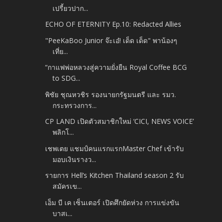
เปรี้ยวปาก...
ECHO OF ETERNITY Ep.10: Redacted Allies
"PeeKaBoo Junior จ๊ะเอ๋! เด็ด เด็ด" พาน้องๆ
เที่ย...
“กาแฟพ่อหลวงสู่ความยั่งยืน Royal Coffee BCG
to SDG...
พิชัย ชุณหวชิร รองนายกรัฐมนตรี และ รมว.
กระทรวงการ...
CP LAND เปิดตัวสมาชิกใหม่ ‘CICI, NEWS VOICE’
พลิกโ...
เชพเตย แชมป์คนแรกแรกMaster Chef เข้ารับ
มอบเงินรางว...
รายการ Hell’s Kitchen Thailand season 2 รับ
สมัครเข...
เอ็ม บี เค เซ็นเตอร์ เปิดศึกยัดห่วง การแข่งขัน
บาสเ...