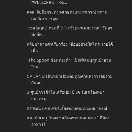
"WELLxPRO: Tou...
สจล. จับมือกระทรวงเกษตรและสหกรณ์ สถาน
เอกอัครราชทูต...
“เชลล์ดอน” ตอนที่ 9 “ระวังปลาเพชรฆาต” วันอา
ทิตย์ท...
กลับมาตามคำเรียกร้อง “ช้อปอย่างมีสไตล์ รายได้
เพื่อ...
“The Spoon ช้อนทองคำ” เปิดศึกเมนูสุดเย้ายวน
“ขน...
CP LAND เดินหน้าเติมเต็มคุณค่าแห่งการอยู่ร่วม
กันอย...
3 ศูนย์การค้าในเครือเอ็ม บี เค รับเครื่องหมา
ยมาตรฐ...
สิริวัฒนาเชสเชียร์เลี้ยงขอบคุณคณะพยากรณ์
แนะนำเมนู “หอยเชลล์ผัดซอสหอมมังกร” ที่ห้อง
อาหารจี...