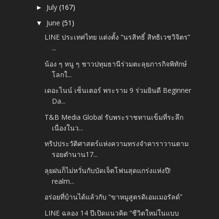
July
(167)
►
June
(51)
▼
LINE ประเทศไทย แต่งตั้ง “นรสิทธิ์ สิทธิเวชวิจิตร”
...
น้อง ๆ หนู ๆ ชาวปทุมธานีร่วมตะลุยภารกิจพิทักษ์
โลกใ...
เดอะไนน์ เซ็นเตอร์ พระราม 9 ร่วมยินดี Beginner
Da...
T&B Media Global รับพระราชทานเข็มที่ระลึก
เนื่องในว...
ทริปประวัติศาสตร์แห่งความทรงจำคาราวานตาม
รอยตำนาน17...
ลุยฝนก็ไม่หวั่นกับบัดเจ็ตโฟนสุดแกร่งแห่งปี!
realm...
อร่อยที่บ้านได้แล้วกับ “ขาหมูสูตรดิเอมเมอรัลด์”
LINE ฉลอง 14 ปีเปิดแนวคิด “ชีวิตใหม่ในแบบ