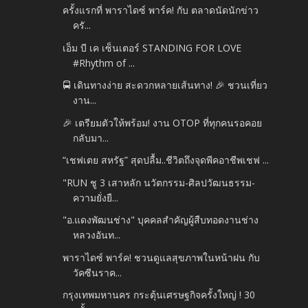
ครั้งแรกที่ พาราไดซ์ พาร์ค! กับ ตลาดนัดนักข่าว
ครั...
เอ็ม บี เค เซ็นเตอร์ STANDING FOR LOVE
#Rhythm of ...
🚍 เดินทางง่าย สะดวกหลายเส้นทาง! 🎉 ชวนเที่ยว
งาน...
🎉 เตรียมตัวให้พร้อม! งาน OTOP ที่ทุกคนรอคอย
กลับมา...
“เชฟเตย สหรัฐ” สุดปลื้ม..ชีวิตถึงจุดพีคอาชีพเชฟ ...
"RUN ชู 3 เสาหลัก นวัตกรรม-ศิลปวัฒนธรรม-
ความยั่งยื...
"อ.แดงพัฒนช่าง" บุคคลสำคัญผู้สืบทอดงานช่าง
หลวงอันท...
พาราไดซ์ พาร์ค! ชวนดูแลสุขภาพในหน้าฝน กับ
วัคซีนราค...
กรุงเทพมหานคร กระตุ้นเศรษฐกิจครั้งใหญ่ ! 30