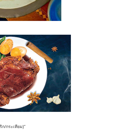
พริก/กระเทียม)”