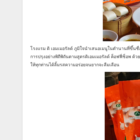
โรงแรม ดิ เอมเมอรัลด์ ภูมิใจนำเสนอเมนูในตำนานที่ขึ้นชื
การปรุงอย่างพิถีพิถันตามสูตรดิเอมเมอรัลด์ ค็อฟฟี่ช็อพ ด้
ให้ทุกท่านได้ลิ้มรสความอร่อยจนยากจะลืมเลือน