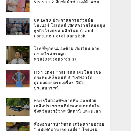
Season 2 ศึกพ่อค้าซ่า แม่ค้าแซ่บ
CP LAND ประกาศความร่วมมือ
ไมเนอร์ โฮเทลส์ เปิดศักราชใหม่กลุ่ม
ธุรกิจโรงแรม พลิกโฉม Grand
Fortune Hotel Bangkok
โรคที่ทุกคนมองข้าม ภัยเงียบ จาก
ภาวะโรคกระดูก
พรุน(Osteoporosis)
Iron Chef Thailand เผยโฉม เชฟ
กระทะเหล็กคนที่ 9 “เชฟอาร์ต
ศุภมงคล”ครบเครื่อง..ฝีมือ-
ประสบการณ์
ทหารในกองทัพภาคที่4 ออกช่วย
เหลือประชาชนที่ประสบอุทกภัยใน
จังหวัดนราธิวาส ปัตตานี และยะลา
ห้องอาหารปาริชาต เสริฟความอร่อย
“ บุฟเฟต์อาหารตามสั่ง ” โรงแรม