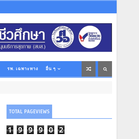
รพ. เฉพาะทาง
อื่น ๆ
TOTAL PAGEVIEWS
1
9
9
9
0
2