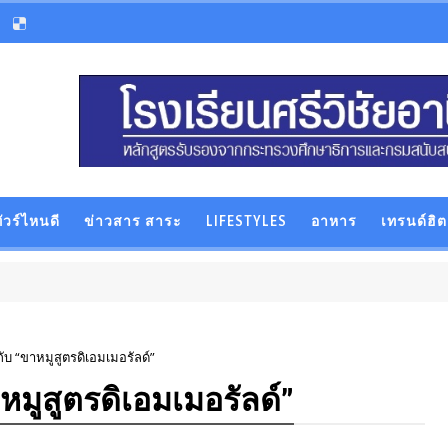
ัวร์ไหนดี
ข่าวสาร สาระ
LIFESTYLES
อาหาร
เทรนด์ฮิต
กับ “ขาหมูสูตรดิเอมเมอรัลด์”
าหมูสูตรดิเอมเมอรัลด์”