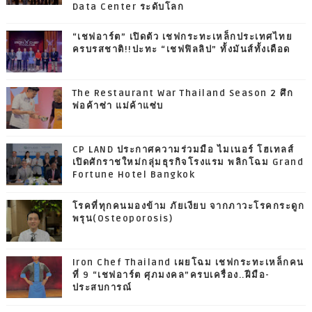
Data Center ระดับโลก
“เชฟอาร์ต” เปิดตัว เชฟกระทะเหล็กประเทศไทย
ครบรสชาติ!!ปะทะ “เชฟฟิลลิป” ทั้งมันส์ทั้งเดือด
The Restaurant War Thailand Season 2 ศึก
พ่อค้าซ่า แม่ค้าแซ่บ
CP LAND ประกาศความร่วมมือ ไมเนอร์ โฮเทลส์
เปิดศักราชใหม่กลุ่มธุรกิจโรงแรม พลิกโฉม Grand
Fortune Hotel Bangkok
โรคที่ทุกคนมองข้าม ภัยเงียบ จากภาวะโรคกระดูก
พรุน(Osteoporosis)
Iron Chef Thailand เผยโฉม เชฟกระทะเหล็กคน
ที่ 9 “เชฟอาร์ต ศุภมงคล”ครบเครื่อง..ฝีมือ-
ประสบการณ์