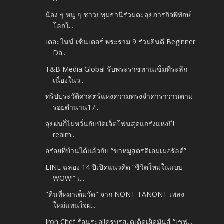
น้อง ๆ หนู ๆ ชาวปทุมธานีร่วมตะลุยภารกิจพิทักษ์
โลกใ...
เดอะไนน์ เซ็นเตอร์ พระราม 9 ร่วมยินดี Beginner
Da...
T&B Media Global รับพระราชทานเข็มที่ระลึก
เนื่องในว...
ทริปประวัติศาสตร์แห่งความทรงจำคาราวานตาม
รอยตำนาน17...
ลุยฝนก็ไม่หวั่นกับบัดเจ็ตโฟนสุดแกร่งแห่งปี!
realm...
อร่อยที่บ้านได้แล้วกับ “ขาหมูสูตรดิเอมเมอรัลด์”
LINE ฉลอง 14 ปีเปิดแนวคิด “ชีวิตใหม่ในแบบ
WOW!” เ...
"คืนที่หมาเต็มวัด" จาก NONT TANONT เพลง
ใหม่แทนใจผ...
Iron Chef ร้อนระอุ!!ครบรส..ดุเด็ดเผ็ดมันส์ “เชฟ...