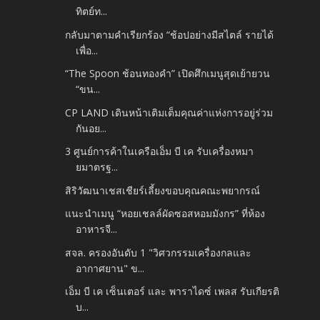
ทิตย์ท...
กลับมาตามคำเรียกร้อง “ช้อปอย่างมีสไตล์ รายได้
เพื่อ...
“The Spoon ช้อนทองคำ” เปิดศึกเมนูสุดเย้ายวน
“ขน...
CP LAND เดินหน้าเติมเต็มคุณค่าแห่งการอยู่ร่วม
กันอย...
3 ศูนย์การค้าในเครือเอ็ม บี เค รับเครื่องหมา
ยมาตรฐ...
สิริวัฒนาเชสเชียร์เลี้ยงขอบคุณคณะพยากรณ์
แนะนำเมนู “หอยเชลล์ผัดซอสหอมมังกร” ที่ห้อง
อาหารจี...
สจล. ครองอันดับ 1 "วิศวกรรมเครื่องกลและ
อากาศยาน" ข...
เอ็ม บี เค เซ็นเตอร์ และ พาราไดซ์ เพลส รับเกียรติ
บ...