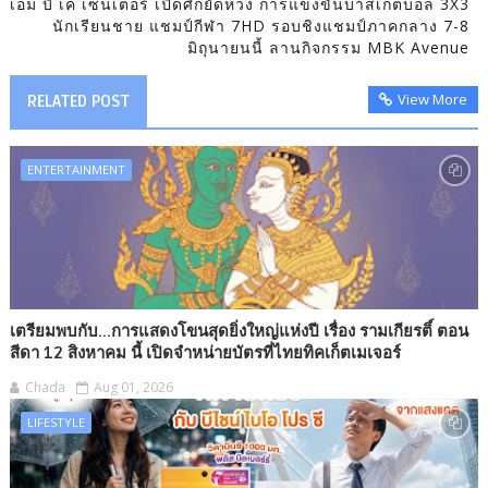
เอ็ม บี เค เซ็นเตอร์ เปิดศึกยัดห่วง การแข่งขันบาสเกตบอล 3X3
นักเรียนชาย แชมป์กีฬา 7HD รอบชิงแชมป์ภาคกลาง 7-8
มิถุนายนนี้ ลานกิจกรรม MBK Avenue
View More
RELATED POST
ENTERTAINMENT
เตรียมพบกับ...การแสดงโขนสุดยิ่งใหญ่แห่งปี เรื่อง รามเกียรติ์ ตอน
สีดา 12 สิงหาคม นี้ เปิดจำหน่ายบัตรที่ไทยทิคเก็ตเมเจอร์
Chada
Aug 01, 2026
LIFESTYLE