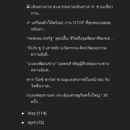
🚍 เดินทางง่าย สะดวกหลายเส้นทาง! 🎉 ชวนเที่ยว
งาน...
🎉 เตรียมตัวให้พร้อม! งาน OTOP ที่ทุกคนรอคอย
กลับมา...
“เชฟเตย สหรัฐ” สุดปลื้ม..ชีวิตถึงจุดพีคอาชีพเชฟ ...
"RUN ชู 3 เสาหลัก นวัตกรรม-ศิลปวัฒนธรรม-
ความยั่งยื...
"อ.แดงพัฒนช่าง" บุคคลสำคัญผู้สืบทอดงานช่าง
หลวงอันท...
พาราไดซ์ พาร์ค! ชวนดูแลสุขภาพในหน้าฝน กับ
วัคซีนราค...
กรุงเทพมหานคร กระตุ้นเศรษฐกิจครั้งใหญ่ ! 30
ครั้ง ...
May
(114)
►
April
(72)
►