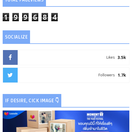
TOTAL PAGEVIEWS
1
9
9
6
8
4
SOCIALIZE
3.5k
Likes
1.7k
Followers
IF DESIRE, CICK IMAGE 👇