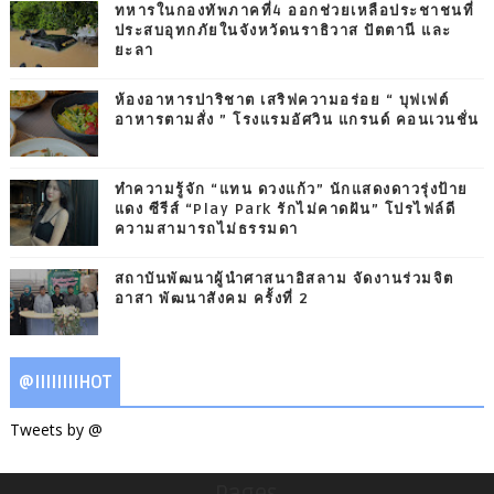
ทหารในกองทัพภาคที่4 ออกช่วยเหลือประชาชนที่
ประสบอุทกภัยในจังหวัดนราธิวาส ปัตตานี และ
ยะลา
ห้องอาหารปาริชาต เสริฟความอร่อย “ บุฟเฟต์
อาหารตามสั่ง ” โรงแรมอัศวิน แกรนด์ คอนเวนชั่น
ทำความรู้จัก “แทน ดวงแก้ว” นักแสดงดาวรุ่งป้าย
แดง ซีรีส์ “Play Park รักไม่คาดฝัน” โปรไฟล์ดี
ความสามารถไม่ธรรมดา
สถาบันพัฒนาผู้นำศาสนาอิสลาม จัดงานร่วมจิต
อาสา พัฒนาสังคม ครั้งที่ 2
@IIIIIIIIHOT
Tweets by @