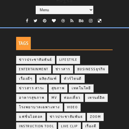
Pages
TAGS
ข่าวประชาสัมพันธ์
LIFESTYLE
ENTERTAINMENT
ข่าวสาร
BUSINESSธุรกิจ
เรื่องดีๆ
ผลิตภัณฑ์
ทัวร์ไหนดี
ข่าวสาร สาระ
สุขภาพ
เทคโนโลยี
อาหารสุขภาพ
MV
ท่องเที่ยว
เทรนด์ฮิต
โรงพยาบาลเฉพาะทาง
VIDEO
แฟชั่นไอดอล
ข่าวประชาสัมพันธ
ZOOM
INSTRUCTION TOOL
LIVE CLIP
เรื่องดี