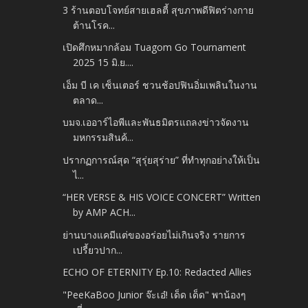
3 ร้านตอบโจทย์สายเฮลตี้ สุขภาพดีฟิตร่างกาย
ต้านโรค...
เปิดศึกหมากล้อม Tuagom Go Tournament
2025 15 มิ.ย....
เอ็ม บี เค เซ็นเตอร์ ชวนช้อปฟินอิ่มเพลินในงาน
ตลาด...
บมจ.เออาร์ไอพีและพันธมิตรแถลงข่าวจัดงาน
มหกรรมสินค้...
ปรากฏการณ์สุด “สุรุ่ยสุร่าย” ที่ทำทุกอย่างให้เป็น
ไ...
“HER VERSE & HIS VOICE CONCERT” Written
by AMP ACH...
ย่านบางแคมีแต่ของอร่อยไม่เกินจริง รายการ
เปรี้ยวปาก...
ECHO OF ETERNITY Ep.10: Redacted Allies
"PeeKaBoo Junior จ๊ะเอ๋! เด็ด เด็ด" พาน้องๆ