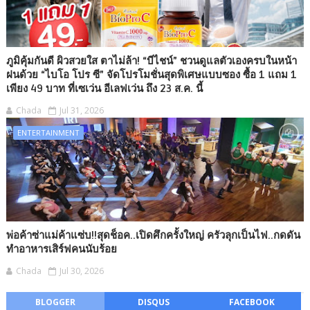
ภูมิคุ้มกันดี ผิวสวยใส ตาไม่ล้า! “บีไชน์” ชวนดูแลตัวเองครบในหน้า
ฝนด้วย “ไบโอ โปร ซี” จัดโปรโมชั่นสุดพิเศษแบบซอง ซื้อ 1 แถม 1
เพียง 49 บาท ที่เซเว่น อีเลฟเว่น ถึง 23 ส.ค. นี้
Chada
Jul 31, 2026
ENTERTAINMENT
พ่อค้าซ่าแม่ค้าแซ่บ!!สุดช็อค..เปิดศึกครั้งใหญ่ ครัวลุกเป็นไฟ..กดดัน
ทำอาหารเสิร์ฟคนนับร้อย
Chada
Jul 30, 2026
BLOGGER
DISQUS
FACEBOOK