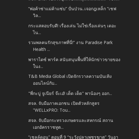
“พ่อค้าซ่าแม่ค้าแซ่บ” ปั่นป่วน..เจอกฎเหล็ก “เชฟ
วิล...
กระแสตอบรับดี! เรื่องเล่น ไม่ใช่เรื่องเล่นๆ เดอะ
ไน...
รวมพลคนรักสุขภาพที่นี่!” งาน Paradise Park
Health ...
พาราไดซ์ พาร์ค สนับสนุนพื้นที่ให้นักข่าวขายของ
ในง...
T&B Media Global เปิดจักรวาลความบันเทิง
ออนไลน์กับ...
"พี่กะบู่ จูเนียร์ จ๊ะเอ๋! เด็ด เด็ด" พาน้องๆ ออก...
สจล. จับมือภาคเอกชน เปิดตัวหลักสูตร
"WELLxPRO: Tou...
สจล. จับมือกระทรวงเกษตรและสหกรณ์ สถาน
เอกอัครราชทูต...
“เชลล์ดอน” ตอนที่ 9 “ระวังปลาเพชรฆาต” วันอา