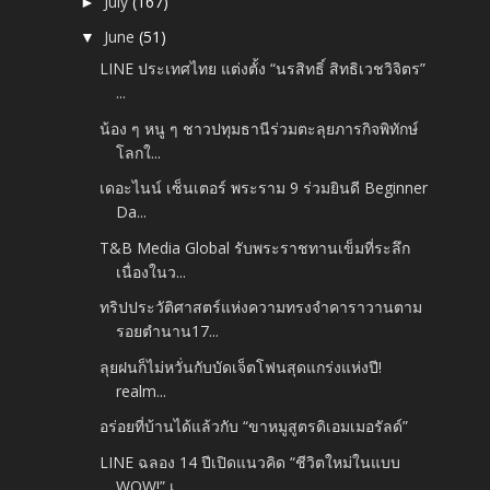
July
(167)
►
June
(51)
▼
LINE ประเทศไทย แต่งตั้ง “นรสิทธิ์ สิทธิเวชวิจิตร”
...
น้อง ๆ หนู ๆ ชาวปทุมธานีร่วมตะลุยภารกิจพิทักษ์
โลกใ...
เดอะไนน์ เซ็นเตอร์ พระราม 9 ร่วมยินดี Beginner
Da...
T&B Media Global รับพระราชทานเข็มที่ระลึก
เนื่องในว...
ทริปประวัติศาสตร์แห่งความทรงจำคาราวานตาม
รอยตำนาน17...
ลุยฝนก็ไม่หวั่นกับบัดเจ็ตโฟนสุดแกร่งแห่งปี!
realm...
อร่อยที่บ้านได้แล้วกับ “ขาหมูสูตรดิเอมเมอรัลด์”
LINE ฉลอง 14 ปีเปิดแนวคิด “ชีวิตใหม่ในแบบ
WOW!” เ...