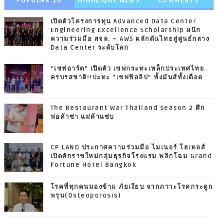
POPULAR 10
HIGHLIGHT NEWS
COMMENTS
เปิดตัวโครงการทุน Advanced Data Center
Engineering Excellence Scholarship ผนึก
ความร่วมมือ สจล. – AWS ผลักดันไทยสู่ศูนย์กลาง
Data Center ระดับโลก
“เชฟอาร์ต” เปิดตัว เชฟกระทะเหล็กประเทศไทย
ครบรสชาติ!!ปะทะ “เชฟฟิลลิป” ทั้งมันส์ทั้งเดือด
The Restaurant War Thailand Season 2 ศึก
พ่อค้าซ่า แม่ค้าแซ่บ
CP LAND ประกาศความร่วมมือ ไมเนอร์ โฮเทลส์
เปิดศักราชใหม่กลุ่มธุรกิจโรงแรม พลิกโฉม Grand
Fortune Hotel Bangkok
โรคที่ทุกคนมองข้าม ภัยเงียบ จากภาวะโรคกระดูก
พรุน(Osteoporosis)