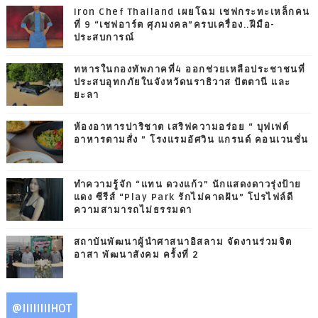
Iron Chef Thailand เผยโฉม เชฟกระทะเหล็กคน
ที่ 9 “เชฟอาร์ต ศุภมงคล”ครบเครื่อง..ฝีมือ-
ประสบการณ์
ทหารในกองทัพภาคที่4 ออกช่วยเหลือประชาชนที่
ประสบอุทกภัยในจังหวัดนราธิวาส ปัตตานี และ
ยะลา
ห้องอาหารปาริชาต เสริฟความอร่อย “ บุฟเฟต์
อาหารตามสั่ง ” โรงแรมอัศวิน แกรนด์ คอนเวนชั่น
ทำความรู้จัก “แทน ดวงแก้ว” นักแสดงดาวรุ่งป้าย
แดง ซีรีส์ “Play Park รักไม่คาดฝัน” โปรไฟล์ดี
ความสามารถไม่ธรรมดา
สถาบันพัฒนาผู้นำศาสนาอิสลาม จัดงานร่วมจิต
อาสา พัฒนาสังคม ครั้งที่ 2
@IIIIIIIIHOT