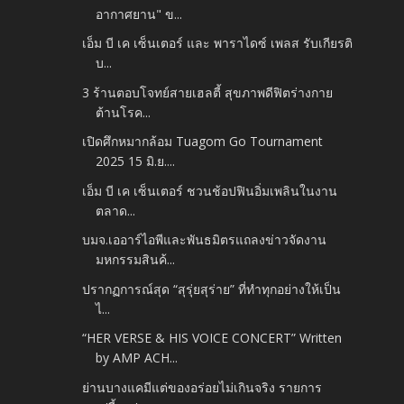
อากาศยาน" ข...
เอ็ม บี เค เซ็นเตอร์ และ พาราไดซ์ เพลส รับเกียรติ
บ...
3 ร้านตอบโจทย์สายเฮลตี้ สุขภาพดีฟิตร่างกาย
ต้านโรค...
เปิดศึกหมากล้อม Tuagom Go Tournament
2025 15 มิ.ย....
เอ็ม บี เค เซ็นเตอร์ ชวนช้อปฟินอิ่มเพลินในงาน
ตลาด...
บมจ.เออาร์ไอพีและพันธมิตรแถลงข่าวจัดงาน
มหกรรมสินค้...
ปรากฏการณ์สุด “สุรุ่ยสุร่าย” ที่ทำทุกอย่างให้เป็น
ไ...
“HER VERSE & HIS VOICE CONCERT” Written
by AMP ACH...
ย่านบางแคมีแต่ของอร่อยไม่เกินจริง รายการ