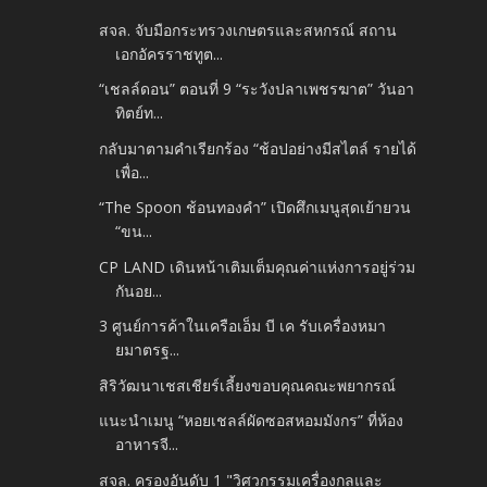
สจล. จับมือกระทรวงเกษตรและสหกรณ์ สถาน
เอกอัครราชทูต...
“เชลล์ดอน” ตอนที่ 9 “ระวังปลาเพชรฆาต” วันอา
ทิตย์ท...
กลับมาตามคำเรียกร้อง “ช้อปอย่างมีสไตล์ รายได้
เพื่อ...
“The Spoon ช้อนทองคำ” เปิดศึกเมนูสุดเย้ายวน
“ขน...
CP LAND เดินหน้าเติมเต็มคุณค่าแห่งการอยู่ร่วม
กันอย...
3 ศูนย์การค้าในเครือเอ็ม บี เค รับเครื่องหมา
ยมาตรฐ...
สิริวัฒนาเชสเชียร์เลี้ยงขอบคุณคณะพยากรณ์
แนะนำเมนู “หอยเชลล์ผัดซอสหอมมังกร” ที่ห้อง
อาหารจี...
สจล. ครองอันดับ 1 "วิศวกรรมเครื่องกลและ