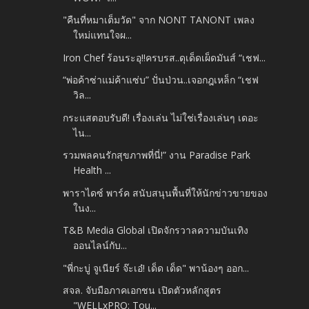
"คืนที่หมาเต็มวัด" จาก NONT TANONT เพลง
ใหม่แทนใจผ...
Iron Chef ร้อนระอุ!!ครบรส..ดุเด็ดเผ็ดมันส์ “เชฟ...
“พ่อค้าซ่าแม่ค้าแซ่บ” ปั่นป่วน..เจอกฎเหล็ก “เชฟ
วิล...
กระแสตอบรับดี! เรื่องเล่น ไม่ใช่เรื่องเล่นๆ เดอะ
ไน...
รวมพลคนรักสุขภาพที่นี่!” งาน Paradise Park
Health ...
พาราไดซ์ พาร์ค สนับสนุนพื้นที่ให้นักข่าวขายของ
ในง...
T&B Media Global เปิดจักรวาลความบันเทิง
ออนไลน์กับ...
"พี่กะบู่ จูเนียร์ จ๊ะเอ๋! เด็ด เด็ด" พาน้องๆ ออก...
สจล. จับมือภาคเอกชน เปิดตัวหลักสูตร
"WELLxPRO: Tou...