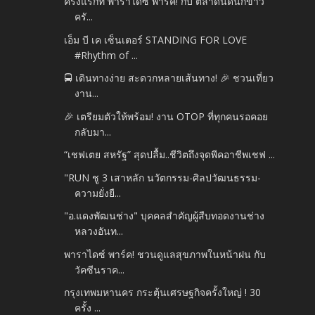
ครั้งแรกที่ พาราไดซ์ พาร์ค! กับ ตลาดนัดนักข่าว
ครั...
เอ็ม บี เค เซ็นเตอร์ STANDING FOR LOVE
#Rhythm of ...
🚍 เดินทางง่าย สะดวกหลายเส้นทาง! 🎉 ชวนเที่ยว
งาน...
🎉 เตรียมตัวให้พร้อม! งาน OTOP ที่ทุกคนรอคอย
กลับมา...
“เชฟเตย สหรัฐ” สุดปลื้ม..ชีวิตถึงจุดพีคอาชีพเชฟ ...
"RUN ชู 3 เสาหลัก นวัตกรรม-ศิลปวัฒนธรรม-
ความยั่งยื...
"อ.แดงพัฒนช่าง" บุคคลสำคัญผู้สืบทอดงานช่าง
หลวงอันท...
พาราไดซ์ พาร์ค! ชวนดูแลสุขภาพในหน้าฝน กับ
วัคซีนราค...
กรุงเทพมหานคร กระตุ้นเศรษฐกิจครั้งใหญ่ ! 30
ครั้ง ...