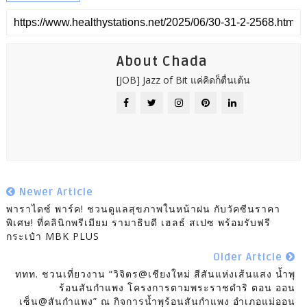
About Chada
[JOB] Jazz of Bit แค่คิดก็ตื่นเต้น
Newer Article
พาราไดซ์ พาร์ค! ชวนดูแลสุขภาพในหน้าฝน กับวัคซีนราคา
พิเศษ! ที่คลินิกพรีเมียม รามาธิบดี เฮลธ์ สเปซ พร้อมรับฟรี
กระเป๋า MBK PLUS
Older Article
ททท. ชวนเที่ยวงาน “วิจิตร@เชียงใหม่ สีสันแห่งเส้นแสง น้ำพุ
ร้อนสันกำแพง โครงการตามพระราชดำริ ตอน ออน
เซ็น@สันกำแพง” ณ กิจการน้ำพุร้อนสันกำแพง อำเภอแม่ออน