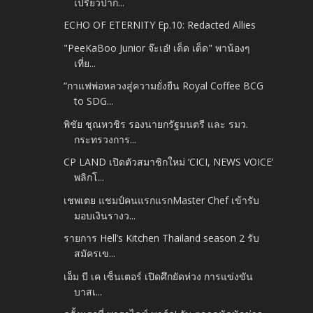
เปรี้ยวปาก...
ECHO OF ETERNITY Ep.10: Redacted Allies
"PeeKaBoo Junior จ๊ะเอ๋! เด็ด เด็ด" พาน้องๆ
เที่ย...
“กาแฟพ่อหลวงสู่ความยั่งยืน Royal Coffee BCG
to SDG...
พิชัย ชุณหวชิร รองนายกรัฐมนตรี และ รมว.
กระทรวงการ...
CP LAND เปิดตัวสมาชิกใหม่ ‘CICI, NEWS VOICE’
พลิกโ...
เชพเตย แชมป์คนแรกแรกMaster Chef เข้ารับ
มอบเงินรางว...
รายการ Hell’s Kitchen Thailand season 2 รับ
สมัครเข...
เอ็ม บี เค เซ็นเตอร์ เปิดศึกยัดห่วง การแข่งขัน
บาสเ...