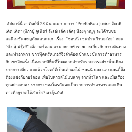
สัปดาห์นี้ อาทิตย์ที่ 23 มีนาคม รายการ "PeeKaBoo Junior จ๊ะเอ๋!
เด็ด เด็ด" (พีกาบู้ จูเนียร์ จ๊ะเอ๋! เด็ด เด็ด) น้องๆ หนูๆ จะได้รับชม
แอนิเมชันผจญภัยแสนสนุก เรื่อง "ซอนนี่ เชฟป่วนก๊วนอร่อย" ตอน
"ซิ่ง สู้ ฟรุ๊ต!!” เมื่อ กอร์ดอน แรม อยากทำรายการเกี่ยวกับการเดินทาง
และทำอาหาร ชาวฟู๊ดทรัคเกอร์จึงจำต้องเข้าแข่งขันการทำอาหาร
กับเขาอีกครั้ง เนื่องจากมีพื้นที่ในตลาดสำหรับรายการอย่างนั้นเพียง
รายการเดียว และด้วยโจทย์ที่เป็นเค้กผลไม้ ซอนนี่ ตอง และแอนดี้จึง
ต้องแข่งกับกอร์ดอน เพื่อไปหาผลไม้แปลกๆ จากทั่วโลก และเมื่อเรื่อง
ทุกอย่างจบลง รายการของใครกันจะเป็นรายการทำอาหารและเดิน
ทางที่อยู่รอดได้สำเร็จ? มาลุ้นกัน!