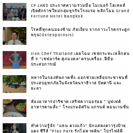
CP LAND ประกาศความร่วมมือ ไมเนอร์ โฮเทลส์
เปิดศักราชใหม่กลุ่มธุรกิจโรงแรม พลิกโฉม Grand
Fortune Hotel Bangkok
โรคที่ทุกคนมองข้าม ภัยเงียบ จากภาวะโรคกระดูก
พรุน(Osteoporosis)
Iron Chef Thailand เผยโฉม เชฟกระทะเหล็กคน
ที่ 9 “เชฟอาร์ต ศุภมงคล”ครบเครื่อง..ฝีมือ-
ประสบการณ์
ทหารในกองทัพภาคที่4 ออกช่วยเหลือประชาชนที่
ประสบอุทกภัยในจังหวัดนราธิวาส ปัตตานี และ
ยะลา
ห้องอาหารปาริชาต เสริฟความอร่อย “ บุฟเฟต์
อาหารตามสั่ง ” โรงแรมอัศวิน แกรนด์ คอนเวนชั่น
ทำความรู้จัก “แทน ดวงแก้ว” นักแสดงดาวรุ่งป้าย
แดง ซีรีส์ “Play Park รักไม่คาดฝัน” โปรไฟล์ดี