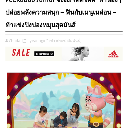
PeeKaBoo Junior จ๊ะเอ๋! เด็ด เด็ด" พาน้องๆ
ปล่อยพลังความสนุก – ฟินกับเมนูเมล่อน –
ท้าแข่งปิงปองหมุนสุดมันส์
Chada
1 year ago
ข่าวประชาสัมพันธ์,