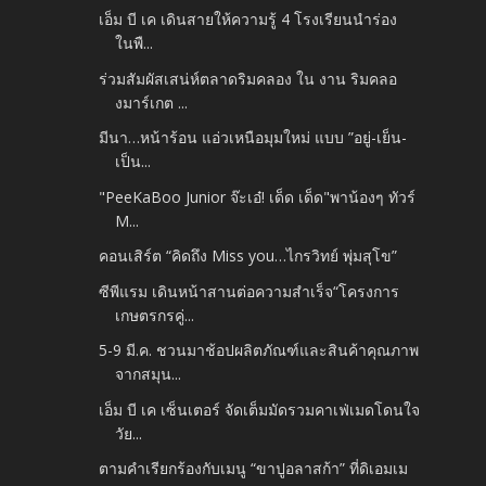
เอ็ม บี เค เดินสายให้ความรู้ 4 โรงเรียนนำร่อง
ในพื...
ร่วมสัมผัสเสน่ห์ตลาดริมคลอง ใน งาน ริมคลอ
งมาร์เกต ...
มีนา…หน้าร้อน แอ่วเหนือมุมใหม่ แบบ ”อยู่-เย็น-
เป็น...
"PeeKaBoo Junior จ๊ะเอ๋! เด็ด เด็ด"พาน้องๆ ทัวร์
M...
คอนเสิร์ต “คิดถึง Miss you…ไกรวิทย์ พุ่มสุโข”
ซีพีแรม เดินหน้าสานต่อความสำเร็จ“โครงการ
เกษตรกรคู่...
5-9 มี.ค. ชวนมาช้อปผลิตภัณฑ์และสินค้าคุณภาพ
จากสมุน...
เอ็ม บี เค เซ็นเตอร์ จัดเต็มมัดรวมคาเฟ่เมดโดนใจ
วัย...
ตามคำเรียกร้องกับเมนู “ขาปูอลาสก้า” ที่ดิเอมเม