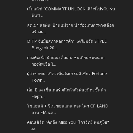
เริ่มแล้ว! "COMMART UNLOCK เสิร์ฟโปรสับ รับ
ต้นปี ...
ลดเผา ลดฝุ่น! บ้านแม่วาก นำร่องเกษตรทางเลือก
สร้างผ...
DITP จับมือสภาหอการค้าฯ เตรียมจัด STYLE
Bangkok 20...
กองทัพเรือ นำคณะสื่อมวลชนเยี่ยมชมหน่วย
กองทัพเรือ ใ...
ผู้ว่าฯ กทม. เปิดเวทีนวัตกรรมสีเขียว Fortune
Town...
เอ็ม บี เค เซ็นเตอร์ ผนึกกำลังพันธมิตรชั้นนำ
Eleph...
โซแอนด์ + รีเน่ ขอนแก่น คอนโดฯ CP LAND
ผ่าน EIA ฉล...
คอนเสิร์ต "คิดถึง Miss You...ไกรวิทย์ พุ่มสุโข"
🙏...