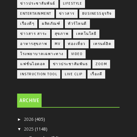
ข่าวประชาสัมพันธ์
LIFESTYLE
ENTERTAINMENT
ข่าวสาร
BUSINESSธุรกิจ
เรื่องดีๆ
ผลิตภัณฑ์
ทัวร์ไหนดี
ข่าวสาร สาระ
สุขภาพ
เทคโนโลยี
อาหารสุขภาพ
MV
ท่องเที่ยว
เทรนด์ฮิต
โรงพยาบาลเฉพาะทาง
VIDEO
แฟชั่นไอดอล
ข่าวประชาสัมพันธ
ZOOM
INSTRUCTION TOOL
LIVE CLIP
เรื่องดี
ARCHIVE
2026
(405)
►
2025
(1148)
▼