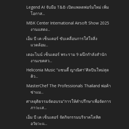
Legend AI จับมือ T&B เปิดแพลตฟอร์มใหม่ เพิ่ม
โอกาส...
MBK Center International Airsoft Show 2025
งานแสดง...
เอ็ม บี เค เซ็นเตอร์ ขับเคลื่อนการใส่ใจสิ่ง
แวดล้อม...
เดอะไนน์ เซ็นเตอร์ พระราม 9 ผนึกกำลังสำนัก
งานเขตสว...
Heliconia Music “แซนดี้ ญาณิศา”ศิลปินใหม่สุด
คิว...
MasterChef The Professionals Thailand พ่อค้า
ซ่าแม...
ศาลยุติธรรมจัดอบรม”การให้คำปรึกษาเพื่อจัดการ
ภาวะเส...
เอ็ม บี เค เซ็นเตอร์ จัดกิจกรรมบริจาคโลหิต
อวัยวะแ...