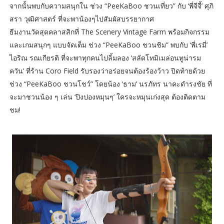
จากนั้นพบกับความสนุกใน ช่วง “PeeKaBoo ชวนเที่ยว” กับ ‘พี่จีจี้’ ศุภิ
สรา วุฒิศาสตร์ ที่จะพาน้องๆไปสัมผัสบรรยากาศ
ธีมงานวัดสุดคลาสสิกที่ The Scenery Vintage Farm พร้อมกิจกรรม
และเกมสนุกๆ แบบจัดเต็ม ช่วง “PeeKaBoo ชวนชิม” พบกับ ‘พี่เรมี่’
ไอริณ รณเกียรติ ที่จะพาทุกคนไปลิ้มลอง ‘สลัดโทมิเมล่อนทูน่ารม
ควัน’ ที่ร้าน Coro Field รับรองว่าอร่อยจนต้องร้องว้าว ปิดท้ายด้วย
ช่วง “PeeKaBoo ชวนโชว์” โดยน้อง ‘ธาม’ นรภัทร นาคะดำรงชัย ที่
จะมาชวนน้อง ๆ เล่น ‘ปิงปองหมุนๆ’ ใครจะหมุนเก่งสุด ต้องติดตาม
ชม!