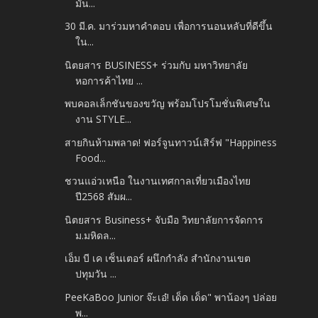
มัน...
30 มี.ค. มาร่วมหาคำตอบ เพื่อการนอนหลับที่ดีขึ้น
ใน...
นิตยสาร BUSINESS+ ร่วมกับ มหาวิทยาลัย
หอการค้าไทย ...
พบคอลเล็กชันของขวัญ พร้อมโปรโมชั่นพิเศษใน
งาน STYLE...
สายกินห้ามพลาด! ฟอร์จูนทาวน์เสิร์ฟ "Happiness
Food...
ชวนแอ่วเหนือ ในงานเทศกาลเที่ยวเมืองไทย
ปี2568 สัมผ...
นิตยสาร Business+ จับมือ วิทยาลัยการจัดการ
ม.มหิดล...
เอ็ม บี เค เซ็นเตอร์ ผนึกกำลัง สำนักงานเขต
ปทุมวัน ...
PeeKaBoo Junior จ๊ะเอ๋! เด็ด เด็ด" พาน้องๆ ปล่อย
พ...