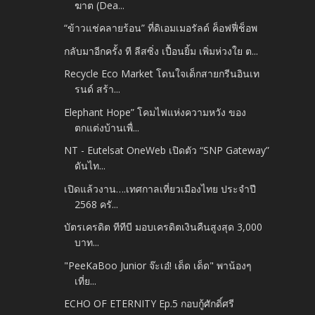
ฆาต (Dea...
“ข้าวแช่คลายร้อน” ที่ดิเอมเมอรัลด์ ค็อฟฟี่ช็อพ
กลับมาอีกครั้ง ที ลีสซิ่ง เปื้อนยิ้ม เพิ่มห่วงใย ต...
Recycle Eco Market โดนใจเด็กสายกรีนอินเท
รนด์ สร้า...
Elephant Hope” โคมไฟแห่งความหวัง ของ
ตกแต่งบ้านเพื่...
NT - Eutelsat OneWeb เปิดตัว “SNP Gateway”
ดันไท...
เปิดแล้วงาน….เทศกาลเที่ยวเมืองไทย ประจำปี
2568 ครั...
บัตรเครดิต ทีทีบี มอบเครดิตเงินคืนสูงสุด 3,000
บาท...
"PeeKaBoo Junior จ๊ะเอ๋! เด็ด เด็ด" พาน้องๆ
เที่ย...
ECHO OF ETERNITY Ep.5 กอบกู้ศักดิ์ศรี