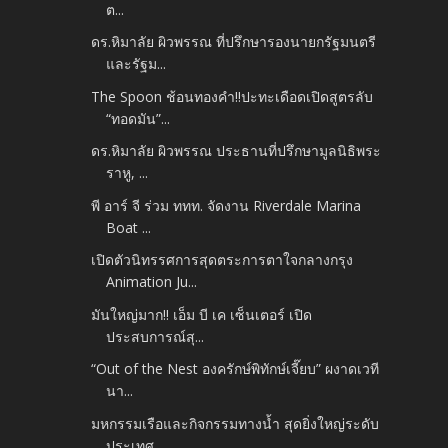
ต...
ดร.หิมาลัย ผิวพรรณ ที่ปรึกษารองนายกรัฐมนตรี
และรัฐม...
The Spoon ช้อนทองคำ!!ปะทะเดือดเปิดสูตรลับ
“ทอดมัน”...
ดร.หิมาลัย ผิวพรรณ ประธานที่ปรึกษามูลนิธิพระ
ราหู, ...
พี อาร์ จี ร่วม ททท. จัดงาน Riverdale Marina
Boat ...
เปิดตัวนิทรรศการสุดตระการตาใจกลางกรุง
Animation Ju...
มันใหญ่มาก!! เอ็ม บี เค เซ็นเตอร์ เปิด
ประสบการณ์สุ...
“Out of the Nest องครักษ์พิทักษ์เจี๊ยบ” ผงาดเวที
นา...
มหกรรมเรือและกิจกรรมทางน้ำ สุดยิ่งใหญ่ระดับ
ประเทศ ...