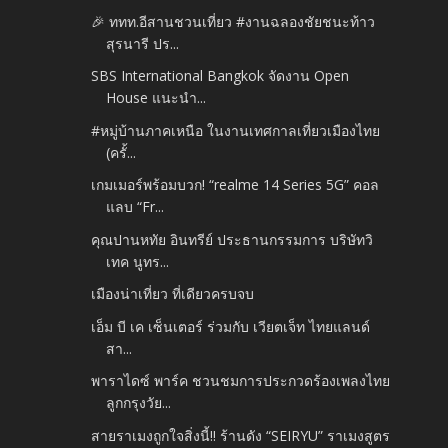
🎉 ททท.อีสานชวนเที่ยว #งานฉลองชัยชนะท้าว
สุรนารี ปร...
SBS International Bangkok จัดงาน Open
House แนะนำ...
#หมู่บ้านภาคเหนือ ในงานเทศกาลเที่ยวเมืองไทย
(ครั้...
เกมเมอร์พร้อมบวก! “realme 14 Series 5G” คอล
แลบ “Fr...
คุณปานหทัย อินทรีย์ ประธานกรรมการ บริษัทวิ
เทค นูทร...
เมืองน่าเที่ยว ที่เดียวครบจบ
เอ็ม บี เค เซ็นเตอร์ ร่วมกับ เวียตเจ็ท ไทยแลนด์
สา...
พาราไดซ์ พาร์ค ชวนชมการประกวดร้องเพลงไทย
ลูกกรุงวัย...
สายราเมงถูกใจสิ่งนี้!! ร้านดัง “SEIRYU” ราเมงสูตร