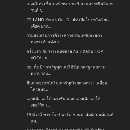
เดอะไนน์ เซ็นเตอร์ พระราม 9 ชวนสายกรีนอินเท
รนด์ ช...
CP LAND Knock Out Deals! เปิดโปรฯสังเวียน
เดือด ยกท...
กรมส่งเสริมการค้าระหว่างประเทศและสภา
หอการค้าแห่งปร...
ครั้งแรก! กับวาระแห่งชาติ กับ 7 ศิลปิน TOP
VOCAL แ...
สธ. ตั้งเป้า รพ.รัฐทุกแห่งได้รับมาตรฐานสถาน
พยาบาลแ...
ตื่นตากองทัพไดโนเสาร์บุกใจกลางกรุง!! เคลื่อน
ไหวสมจ...
แอพเพิล ออโต้ ออคชั่น และ แอพเพิล ออโต้
เซอร์วิส เ...
19 มี.ค.นี้ พาราไดซ์ พาร์ค ชวนมาสัมผัสมนต์เสน่ห์
แห...