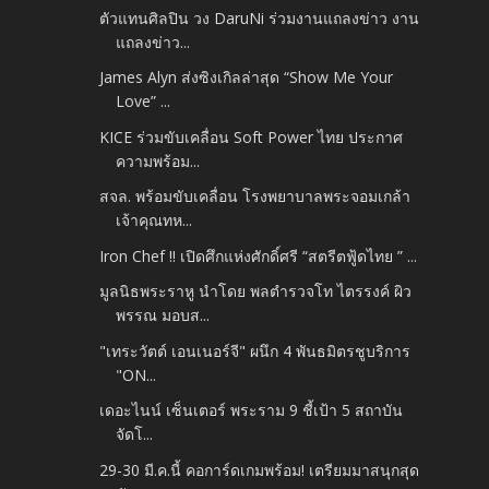
ตัวแทนศิลปิน วง DaruNi ร่วมงานแถลงข่าว งาน
แถลงข่าว...
James Alyn ส่งซิงเกิลล่าสุด “Show Me Your
Love” ...
KICE ร่วมขับเคลื่อน Soft Power ไทย ประกาศ
ความพร้อม...
สจล. พร้อมขับเคลื่อน โรงพยาบาลพระจอมเกล้า
เจ้าคุณทห...
Iron Chef !! เปิดศึกแห่งศักดิ์ศรี “สตรีตฟู้ดไทย ” ...
มูลนิธพระราหู นำโดย พลตำรวจโท ไตรรงค์ ผิว
พรรณ มอบส...
"เทระวัตต์ เอนเนอร์จี" ผนึก 4 พันธมิตรชูบริการ
"ON...
เดอะไนน์ เซ็นเตอร์ พระราม 9 ชี้เป้า 5 สถาบัน
จัดโ...
29-30 มี.ค.นี้ คอการ์ดเกมพร้อม! เตรียมมาสนุกสุด