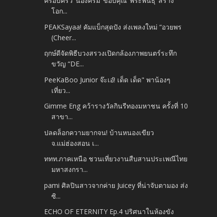
ครอบครัว ‘น้องครีม’ ขอบคุณ ‘พีระพันธุ์’ สร้าง
โอก...
PEAKSayaa! คัมแบ็กสุดปัง ส่งเพลงใหม่ “อวยพร
(Cheer...
ฤกษ์ดีจัดพิธีบวงสรวงเปิดกล้องภาพยนตร์ระทึก
ขวัญ “DE...
PeeKaBoo Junior จ๊ะเอ๋! เด็ด เด็ด" พาน้องๆ
เที่ยว...
Gimme Eng คว้ารางวัลกินรีทองมหาชน ครั้งที่ 10
สาขา...
ปลดล็อกความยากจน! บ้านหนองเขียว
จ.แม่ฮ่องสอน เ...
ททท.ภาคเหนือ ชวนเที่ยวงานสืบสานประเพณีไทย
มหาสงกรา...
pami ศิลปินสาวจากค่าย Juicey ที่น่าจับตามอง ส่ง
ซิ...
ECHO OF ETERNITY Ep.4 ปริศนาในห้องขัง