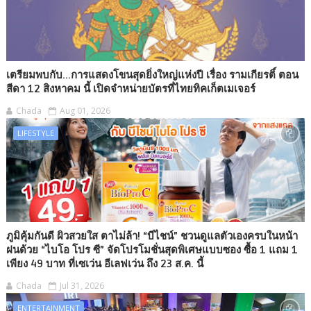
เตรียมพบกับ...การแสดงโขนสุดยิ่งใหญ่แห่งปี เรื่อง รามเกียรติ์ ตอน
สีดา 12 สิงหาคม นี้ เปิดจำหน่ายบัตรที่ไทยทิคเก็ตเมเจอร์
Chada
Aug 01, 2026
LIFESTYLE
ภูมิคุ้มกันดี ผิวสวยใส ตาไม่ล้า! “บีไชน์” ชวนดูแลตัวเองครบในหน้า
ฝนด้วย “ไบโอ โปร ซี” จัดโปรโมชั่นสุดพิเศษแบบซอง ซื้อ 1 แถม 1
เพียง 49 บาท ที่เซเว่น อีเลฟเว่น ถึง 23 ส.ค. นี้
Chada
Jul 31, 2026
ENTERTAINMENT